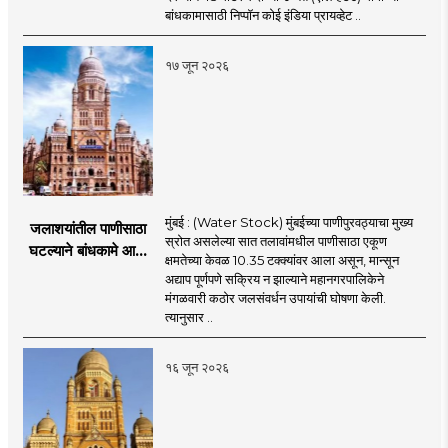
पीएमसी प्रस्तावाला
बांधकामासाठी निप्पॉन कोई इंडिया प्रायव्हेट ..
मंजुरीची प्रतीक्षा
१७ जून २०२६
मुंबई : (Water Stock) मुंबईच्या पाणीपुरवठ्याचा मुख्य
जलाशयांतील पाणीसाठा
स्रोत असलेल्या सात तलावांमधील पाणीसाठा एकूण
घटल्याने बांधकामे आणि
क्षमतेच्या केवळ 10.35 टक्क्यांवर आला असून, मान्सून
जलतरण तलावांना
अद्याप पूर्णपणे सक्रिय न झाल्याने महानगरपालिकेने
पाणीपुरवठा बंद;
मंगळवारी कठोर जलसंवर्धन उपायांची घोषणा केली.
व्यावसायिक वापरावरही
त्यानुसार ..
निर्बंध
१६ जून २०२६