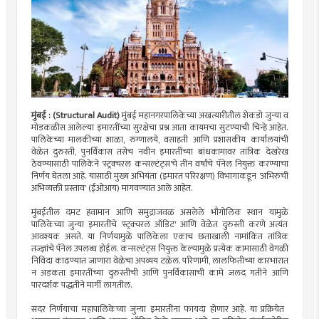
मुंबई : (Structural Audit)
मुंबई महानगरपालिकेच्या अखत्यारीतील शेकडो जुन्या व
मोडकळीस आलेल्या इमारतींच्या सुरक्षेचा प्रश्न आता कायमचा सुटण्याची चिन्हे आहेत.
पालिकेच्या मालकीच्या शाळा, रुग्णालये, वसाहती आणि प्रशासकीय कार्यालयांची
वेळेत दुरुस्ती, पुनर्विकास तसेच नवीन इमारतींच्या बांधकामावर तांत्रिक देखरेख
ठेवण्यासाठी पालिकेने 'स्ट्रक्चरल कन्सल्टंट्स'चे तीन वर्षांचे पॅनेल नियुक्त करण्याचा
निर्णय घेतला आहे. यासाठी मुख्य अभियंता (इमारत परिरक्षण) विभागाकडून 'अभिरुची
अभिव्यक्ती प्रस्ताव' (ईओआय) मागवण्यात आले आहेत.
​मुंबईतील दमट हवामान आणि समुद्राजवळ असलेले भौगोलिक स्थान यामुळे
पालिकेच्या जुन्या इमारतींचे 'स्ट्रक्चरल ऑडिट' आणि वेळेत दुरुस्ती करणे अत्यंत
आवश्यक असते. या निर्णयामुळे पालिकेला एकाच छताखाली नामांकित तांत्रिक
तज्ज्ञांचे पॅनेल उपलब्ध होईल. कन्सल्टंट्स नियुक्त केल्यामुळे प्रत्येक कामासाठी वेगळी
निविदा काढण्यात जाणारा वेळेचा अपव्यय टळेल. परिणामी, लालफितीच्या कारभारात
न अडकता इमारतींच्या दुरुस्तीची आणि पुनर्विकासाची कामे जलद गतीने आणि
पारदर्शक पद्धतीने मार्गी लागतील.
सदर निर्णयाचा महापालिकेच्या ​जुन्या इमारतींना फायदा होणार आहे. या प्रक्रियेत ​