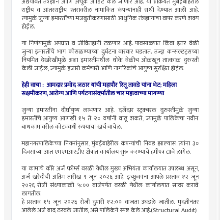
अद्ययावत तंत्रज्ञान आणि अचूक ऑडिट केले जाणार आहे. या प्रक्रियेत मुंबईबाहेरील
राष्ट्रीय व आंतरराष्ट्रीय स्तरावरील नामांकित कंपन्यांनाही संधी देण्यात आली आहे.
त्यामुळे जुन्या इमारतींच्या मजबुतीकरणासाठी आधुनिक तंत्रज्ञानाचा वापर करणे शक्य
होईल.
या निर्णयामुळे ​अपघात व जीवितहानी टळणार आहे. पावसाळ्यात किंवा इतर वेळी
जुन्या इमारतींचे भाग कोसळण्याच्या दुर्घटना वारंवार घडतात. तज्ज्ञ कन्सल्टंट्सच्या
नियमित देखरेखीमुळे अशा इमारतींमधील धोके वेळीच ओळखून तात्काळ दुरुस्ती
केली जाईल, ज्यामुळे हजारो कर्मचारी आणि नागरिकांचे आयुष्य सुरक्षित होईल.
हेही वाचा : आमदार प्रमोद जठार यांची महापौर रितू तावडे यांना भेट; महिला
सक्षमीकरण, आरोग्य आणि पर्यटनासंदर्भातील चार महत्त्वाच्या मागण्या
जुन्या इमारतींना ​दीर्घायुष्य लाभणार आहे. दर्जेदार स्ट्रक्चरल दुरुस्तीमुळे जुन्या
इमारतींचे आयुष्य आणखी १५ ते २० वर्षांनी वाढू शकते, ज्यामुळे पालिकेचा नवीन
बांधकामांवरील कोट्यवधी रुपयांचा खर्च वाचेल.
​महानगरपालिकेच्या नियमांनुसार, मुंबईबाहेरील कंपन्यांची निवड झाल्यास त्यांना ३०
दिवसांच्या आत एमएमआरडीए क्षेत्रात कार्यालय सुरू करण्याचे हमीपत्र द्यावे लागेल.
​या कामाचे कोरे अर्ज फॉर्म्स वरळी येथील मुख्य अभियंता कार्यालयात उपलब्ध असून,
अर्ज खरेदीची अंतिम तारीख ९ जून २०२६ आहे. इच्छुकांना आपले प्रस्ताव १२ जून
२०२६ रोजी संध्याकाळी ५:०० वाजेपर्यंत वरळी येथील कार्यालयात सादर करावे
लागतील.
हे प्रस्ताव १५ जून २०२६ रोजी दुपारी १२:०० वाजता उघडले जातील. मुदतीनंतर
आलेले अर्ज बाद ठरवले जातील, असे पालिकेने स्पष्ट केले आहे.(Structural Audit)