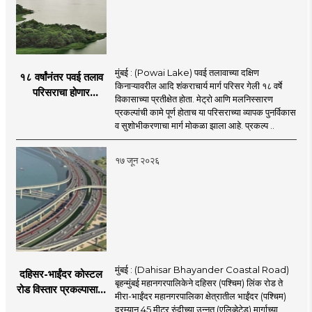
मुंबई : (Powai Lake) पवई तलावाच्या दक्षिण
१८ वर्षांनंतर पवई तलाव
किनाऱ्यावरील आदि शंकराचार्य मार्ग परिसर गेली १८ वर्षे
परिसराचा होणार
विकासाच्या प्रतीक्षेत होता. मेट्रो आणि मलनिस्सारण
कायापालट; मेट्रोचे काम
प्रकल्पांची कामे पूर्ण होताच या परिसराच्या व्यापक पुनर्विकास
पूर्ण होताच पुनर्विकासाला
व सुशोभीकरणाचा मार्ग मोकळा झाला आहे. प्रकल्प ..
सुरुवात;
१७ जून २०२६
मुंबई : (Dahisar Bhayander Coastal Road)
दहिसर-भाईंदर कोस्टल
बृहन्मुंबई महानगरपालिकेने दहिसर (पश्चिम) लिंक रोड ते
रोड विस्तार प्रकल्पासाठी
मीरा-भाईंदर महानगरपालिका क्षेत्रातील भाईंदर (पश्चिम)
52.50 कोटी रुपयांच्या
दरम्यान 45 मीटर रुंदीच्या उन्नत (एलिव्हेटेड) मार्गाच्या