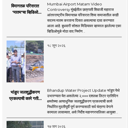
Mumbai Airport Matam Video
विमानतळ परिसरात
Controversy मुंबईतील छत्रपती शिवाजी महाराज
'मातम'चा व्हिडिओ
आंतरराष्ट्रीय विमानतळ परिसरात शिया समाजातील काही
व्हायरल; सुरक्षा व्यवस्थेवर
सदस्य मातम करताना दिसत असल्याचा दावा करण्यात
गंभीर प्रश्नचिन्ह
आला आहे. बुधवारी सोशल मिडियावर व्हायरल झालेल्या एका
व्हिडिओमुळे मोठा वाद निर्माण ..
१८ जून २०२६
Bhandup Water Project Update भांडुप येथे
भांडुप जलशुद्धीकरण
उभारण्यात येत असलेल्या २,००० दशलक्ष लिटर प्रतिदिन
प्रकल्पाची कामे गतीने
क्षमतेच्या अत्याधुनिक जलशुद्धीकरण प्रकल्पाची कामे
पूर्ण करा - आयुक्त
निर्धारित मुदतीपूर्वी पूर्ण करण्यासाठी सर्व यंत्रणा वेगाने
अश्विनी भिडे यांचे निर्देश
कामाला लावाव्यात, असे निर्देश महानगरपालिका आयुक्त ..
१७ जून २०२६