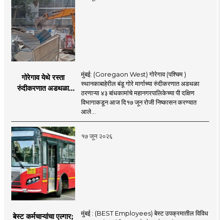
मुंबई: (Goregaon West) गोरेगाव (पश्चिम )
गोरेगाव येथे रस्ता
स्थानकाबाहेरील बंडू गोरे मार्गाच्या रुंदीकरणात अडथळा
रुंदीकरणात अडथळा
ठरणाऱ्या ४३ बांधकामांचे महानगरपालिकेच्या पी दक्षिण
ठरणाऱ्या ४३ बांधकामांचे
विभागाकडून आज दि१७ जून रोजी निष्कासन करण्यात
निष्कासन
आले...
१७ जून २०२६
मुंबई : (BEST Employees) बेस्ट उपक्रमातील विविध
बेस्ट कर्मचाऱ्यांचा एल्गार;