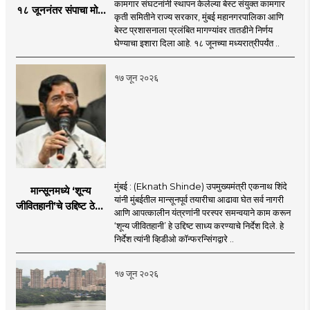
कामगार संघटनांनी स्थापन केलेल्या बेस्ट संयुक्त कामगार
१८ जूननंतर संपाचा मोठा
कृती समितीने राज्य सरकार, मुंबई महानगरपालिका आणि
इशारा
बेस्ट प्रशासनाला प्रलंबित मागण्यांवर तातडीने निर्णय
घेण्याचा इशारा दिला आहे. १८ जूनच्या मध्यरात्रीपर्यंत ..
१७ जून २०२६
मुंबई : (Eknath Shinde) उपमुख्यमंत्री एकनाथ शिंदे
मान्सूनमध्ये ‘शून्य
यांनी मुंबईतील मान्सूनपूर्व तयारीचा आढावा घेत सर्व नागरी
जीवितहानी’चे उद्दिष्ट ठेवून
आणि आपत्कालीन यंत्रणांनी परस्पर समन्वयाने काम करून
सर्व यंत्रणांनी काम करावे
‘शून्य जीवितहानी’ हे उद्दिष्ट साध्य करण्याचे निर्देश दिले. हे
: उपमुख्यमंत्री एकनाथ
निर्देश त्यांनी व्हिडीओ कॉन्फरन्सिंगद्वारे ..
शिंदे
१७ जून २०२६