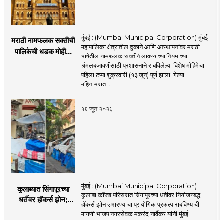
मुंबई : (Mumbai Municipal Corporation) मुंबई
मराठी नामफलक सक्तीची
महापालिका क्षेत्रातील दुकाने आणि आस्थापनांवर मराठी
पालिकेची धडक मोहीम;
भाषेतील नामफलक सक्तीने लावण्याच्या नियमाच्या
१,१२४ दुकानदारांवर
अंमलबजावणीसाठी प्रशासनाने राबविलेल्या विशेष मोहिमेचा
कारवाई
पहिला टप्पा शुक्रवारी (१३ जून) पूर्ण झाला. गेल्या
महिनाभरात ..
१६ जून २०२६
मुंबई : (Mumbai Municipal Corporation)
कुलाब्यात सिंगापूरच्या
कुलाबा कॉजवे परिसरात सिंगापूरच्या धर्तीवर नियोजनबद्ध
धर्तीवर हॉकर्स झोन;
हॉकर्स झोन उभारण्याचा प्रायोगिक प्रकल्प राबविण्याची
पर्यटन आणि
मागणी भाजप नगरसेवक मकरंद नार्वेकर यांनी मुंबई