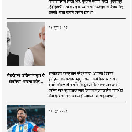
नव्याने जाणीव झाली आहे. मुस्लीम मतांचा ‘व्हेटो’ धुडकावून
हिंदूहिताची भाषा करणार्‍या पक्षालाच निवडणुकीत विजय मिळू
शकतो, याची नव्याने जाणीव विरोधी ..
१८ जून २०२६
अलीकडेच पंतप्रधान नरेंद्र मोदी, आपल्या देशाच्या
नेहरूंच्या ‘इंडिया’पासून ते
इतिहासात पंतप्रधान म्हणून सलग सर्वाधिक काळ सेवा
मोदींच्या ‘भारता’पर्यंतचा
देणारे लोकशाही मार्गाने निवडून आलेले पंतप्रधान ठरले.
प्रवास...
त्यांच्या याच प्रवासादरम्यान देशाच्या प्रशासकीय व्यवस्थेत
सेवा देण्याचा अनुभव मलाही लाभला. या अनुभवाच्या ..
१८ जून २०२६