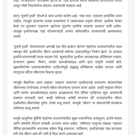
नाही. त्याचप्रमाणे ‘प्रॉक्सिमा सेंटॉरी बी’ ग्रह आपल्या सर्वांत जवळच्या तार्‍याभोवती फिरत
असून तोही निवासयोग्य क्षेत्रात असण्याची शक्यता आहे.
मात्र ‘दुसरी पृथ्वी’ शोधणे हे काम अत्यंत कठीण आहे. ग्रह स्वतः प्रकाश उत्सर्जित करत
नाहीत, त्यामुळे तार्‍याच्या प्रखर प्रकाशात ते जवळजवळ अदृश्य होतात. पृथ्वीचा विचार
केला तर दूरवरून पाहताना सूर्याच्या तुलनेत पृथ्वीचा प्रकाश अब्जपट कमी असेल.
त्यामुळे पृथ्वीसारखा ग्रह शोधण्यासाठी अत्यंत संवेदनशील उपकरणांची आवश्यकता
असते.
‘दुसरी पृथ्वी’ शोधण्यामध्ये आणखी एक मोठे आव्हान म्हणजे ग्रहांच्या वातावरणातील बदल
समजून घेणे. पृथ्वीवरील जीवन अब्जावधी वर्षांच्या उत्क्रांतीतून निर्माण झाले. या काळात
पृथ्वीचे वातावरणही सतत बदलत गेले. सुरुवातीला पृथ्वीवर आजसारखा ऑक्सिजन नव्हता;
वातावरण मुख्यतः मिथेन, कार्बन डायऑक्साइड आणि इतर वायूंनी भरलेले होते.
सूक्ष्मजीवांच्या प्रकाशसंश्लेषण प्रक्रियेमुळे हळूहळू ऑक्सिजन वाढीस लागला आणि
त्यातूनच जटिल जीवनाचा विकास झाला.
त्यामुळे वैज्ञानिक आता एखाद्या ग्रहावर सध्याच्या पृथ्वीसारखे वातावरण शोधण्यापेक्षा
जीवनाच्या वेगवेगळ्या टप्प्यांचे संकेत शोधण्याचा प्रयत्न करत आहेत. काही ग्रहांवर मिथेन
आणि कार्बन डायऑक्साइड एकत्र आढळल्यास तेथे जैविक प्रक्रिया सुरू असण्याची
शक्यता तपासली जाते. काही संशोधक असेही मानतात की परग्रहावरील जीवन
पृथ्वीवरील जीवनापेक्षा पूर्णतः वेगळे असू शकते. त्यामुळे ‘जीवन’ या संकल्पनेची व्याख्याच
भविष्यात बदलू शकते.
यामुळे आधुनिक दुर्बिणी ग्रहांच्या वातावरणातील सूक्ष्म रासायनिक असंतुलन, ढगांचे स्वरूप
आणि उष्णतेचे वितरण यांचाही अभ्यास करत आहेत. भविष्यात यातूनच एखाद्या ग्रहावर
जैविक हालचालींचे अप्रत्यक्ष संकेत मिळू शकतात. याशिवाय, पृथ्वीसारखा ग्रह सापडला
तरी तेथे जीवन आहे की नाही हे सिद्ध करणे अवघडच आहे.