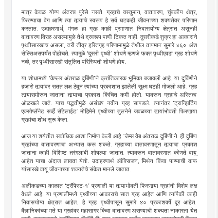
मात्र केवळ योग्य अंतरच पुरेसे नसते. ग्रहाचे वस्तुमान, वातावरण, चुंबकीय क्षेत्र,
फिरण्याचा वेग आणि त्या तार्‍याचे स्वरूप हे सर्व घटकही जीवनाच्या शक्यतेवर परिणाम
करतात. उदाहरणार्थ, मंगळ हा ग्रह काही प्रमाणात निवासयोग्य क्षेत्रात असूनही
वातावरण विरळ असल्यामुळे तेथे द्रवरूप पाणी टिकत नाही. दुसरीकडे शुक्र हा आकाराने
पृथ्वीसारखाच असला, तरी तीव्र हरितगृह परिणामामुळे तेथील तापमान सुमारे ४६० अंश
सेल्सिअसपर्यंत पोहोचते. त्यामुळे ‘दुसरी पृथ्वी’ शोधणे म्हणजे फक्त पृथ्वीएवढा ग्रह शोधणे
नव्हे, तर पृथ्वीसारखी संतुलित परिस्थिती शोधणे होय.
या शोधामध्ये ‘केप्लर अंतराळ दुर्बिणी’ने क्रांतिकारक भूमिका बजावली आहे. या दुर्बिणीने
हजारो तार्‍यांवर सतत लक्ष ठेवून त्यांच्या प्रकाशात झालेली सूक्ष्म घटही मोजली आहे. ग्रह
तार्‍यासमोरून जाताना तार्‍याचा प्रकाश किंचित कमी होतो. यावरून ग्रहाचे अस्तित्व
ओळखले जाते. याच पद्धतीमुळे असंख्य नवीन ग्रह सापडले. त्यानंतर ‘ट्रान्झिटिंग
एक्सोप्लॅनेट सर्व्हे सॅटेलाईट’ मोहिमेने पृथ्वीच्या तुलनेने जवळच्या तार्‍यांभोवती फिरणार्‍या
ग्रहांचा शोध सुरू केला.
आज या शर्यतीत सर्वाधिक आशा निर्माण केली आहे ‘जेम्स वेब अंतराळ दुर्बिणी’ने. ही दुर्बिण
ग्रहांच्या वातावरणाचा अभ्यास करू शकते. ग्रहाच्या वातावरणातून तार्‍याचा प्रकाश
जाताना काही विशिष्ट तरंगलांबी शोषल्या जातात. त्यावरून वातावरणात कोणते वायू
आहेत याचा अंदाज लावता येतो. उदाहरणार्थ ऑक्सिजन, मिथेन किंवा पाण्याची वाफ
यांसारखे वायू जीवनाच्या शक्यतेचे संकेत मानले जातात.
अलीकडच्या काळात ‘ट्रॅपिस्ट-१’ प्रणाली या तार्‍याभोवती फिरणार्‍या ग्रहांनी विशेष लक्ष
वेधले आहे. या प्रणालीमध्ये पृथ्वीच्या आकाराचे सात ग्रह आहेत आणि त्यांपैकी काही
निवासयोग्य क्षेत्रात आहेत. हे ग्रह पृथ्वीपासून सुमारे ४० प्रकाशवर्षे दूर आहेत.
वैज्ञानिकांच्या मते या ग्रहांवर महासागर किंवा वातावरण असण्याची शक्यता नाकारता येत