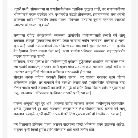
‘दुसरी पृथ्वी’ शोधण्याच्या या शर्यतीमागे केवळ वैज्ञानिक कुतूहल नाही, तर मानवजातीच्या
भविष्याचाही प्रश्न दडलेला आहे. पृथ्वीवरील वाढती लोकसंख्या, हवामानबदल, संसाधनांची
कमतरता आणि पर्यावरणीय संकटे पाहता भविष्यात मानवाला दुसऱ्या ग्रहांवर वसाहती
उभारण्याची गरज भासू शकते.
सध्याच्या रॉकेट तंत्रज्ञानाने जवळच्या तार्‍यांपर्यंत पोहोचण्यासाठी हजारो वर्षे लागू
शकतात. त्यामुळे प्रकाशाच्या वेगाच्या जवळ जाणाऱ्या नवीन ‘प्रणोदन’ तंत्रांचा अभ्यास
सुरू आहे. काही संकल्पनांमध्ये लेझर किरणांच्या साहाय्याने सूक्ष्म अंतराळयानांना प्रचंड
वेग देण्याचा विचार मांडला गेला आहे. अशा यानांना भविष्यात जवळच्या बाह्यग्रहांपर्यंत
पाठवणे शक्य होऊ शकते.
याशिवाय, मानव प्रत्यक्ष तेथे पोहोचण्यापूर्वी कृत्रिम बुद्धिमत्तेवर आधारित स्वयंचलित याने
त्या ग्रहांचे वातावरण, तापमान आणि भूभाग यांचा अभ्यास करू शकतील. यामुळे भविष्यात
‘अंतराळ वसाहतीं’ची संकल्पना अधिकच वास्तववादी होत आहे.
सोबतच अनेक नैतिक प्रश्नही निर्माण होतात. जर एखाद्या ग्रहावर सूक्ष्म जीवन
अस्तित्वात असेल, तर मानवाने तेथे हस्तक्षेप करावा का? पृथ्वीबाहेरील परिसंस्था नष्ट
होणार नाहीत याची जबाबदारी कोणाची? त्यामुळे ही शर्यत केवळ विज्ञान आणि तंत्रज्ञानाची
नसून मानवाच्या अस्तित्वाचा पुनर्विचार करणारी प्रक्रिया आहे.
वास्तव अजूनही खूप दूर आहे. आपल्या सर्वांत जवळचा संभाव्य पृथ्वीसदृश्य ग्रहदेखील
अनेक प्रकाशवर्षे दूर आहे. सध्याच्या तंत्रज्ञानाने तेथे पोहोचण्यासाठी हजारो वर्षे लागू
शकतात. त्यामुळे ‘दुसरी पृथ्वी’ सापडली तरी तिथे प्रत्यक्ष जाणे ही वेगळीच समस्या आहे.
पण विज्ञानाचा इतिहास पाहता अशक्य वाटणाऱ्या गोष्टी भविष्यात शक्य झालेल्या आहेत.
यातूनच पृथ्वी किती दुर्मीळ आणि मौल्यवान आहे याची जाणीव होते.