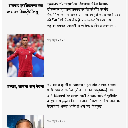
नुकत्याच संपन्न झालेल्या शिवराज्याभिषेक दिनाच्या
‘रायगड प्राधिकरणा’च्या
सोहळ्याला दुर्गराज रायगडावर शिवप्रेमींना प्रचंड
कामावर शिवप्रेमींकडूनच
गैरसोयींचा सामना करावा लागला. त्यामुळे सरकारतर्फे ६००
प्रश्नचिन्ह का?
कोटींचा निधी दिल्यानंतरही ‘रायगड प्राधिकरणा’च्या
एकूणच कामकाजावरही प्रश्नचिन्ह उपस्थित करण्यात ..
१९ जून २०२६
संध्याकाळ झाली की सावल्या मोठ्या होत जातात. वास्तव
वास्तव, आभास अन् वेदना
आणि आभास यातील दूरी वाढत जाते. आयुष्याचेही तसेच
आहे. दिवसागणिक आपल्यापाशी जे काही आहे, ते मुठीतील
वाळूप्रमाणे हळूवार निसटत जाते. निसटणारा तो प्रत्येक क्षण
वेदनादायी असतो आणि तो क्षण जर 'दि ग्रेट' ..
१८ जून २०२६