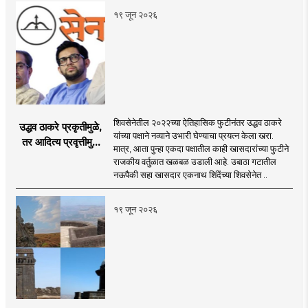
१९ जून २०२६
शिवसेनेतील २०२२च्या ऐतिहासिक फुटीनंतर उद्धव ठाकरे
उद्धव ठाकरे प्रकृतीमुळे,
यांच्या पक्षाने नव्याने उभारी घेण्याचा प्रयत्न केला खरा.
तर आदित्य प्रवृत्तीमुळे
मात्र, आता पुन्हा एकदा पक्षातील काही खासदारांच्या फुटीने
मागे पडले : सुशील
राजकीय वर्तुळात खळबळ उडाली आहे. उबाठा गटातील
कुलकर्णी
नऊपैकी सहा खासदार एकनाथ शिंदेंच्या शिवसेनेत ..
१९ जून २०२६