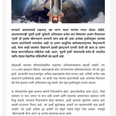
मानवाने आकाशाकडे पाहताच, एक स्वप्न सतत त्याच्या मनात घोळत राहिले.
आपल्यासारखी ‘दुसरी पृथ्वी’ कुठेतरी अस्तित्वात असेल का? विश्वाच्या अथांग विस्तारात
‘पृथ्वी’ ही एकमेव जीवनधारण करणारी जागा आहे की अशा असंख्य पृथ्वीसदृश्य जागांचा
पसारा तार्‍यांभोवती पसरलेला आहे? हा प्रश्न आधुनिक खगोलशास्त्राच्या केंद्रस्थानी
आहे. गेल्या काही दशकांत विज्ञानाने इतकी झपाट्याने प्रगती केली की आता हा प्रश्न
केवळ कल्पनाविलास राहिलेला नाही. उलट, ‘दुसरी पृथ्वी’ शोधण्याची शर्यत ही जगातील
सर्वांत मोठ्या वैज्ञानिक मोहिमांपैकी एक झाली आहे.
एकेकाळी आपल्या सौरमालेबाहेरील ग्रहांच्या अस्तित्वाबाबतच खात्री नव्हती. पण
१९९०च्या दशकात पहिल्या बाह्यग्रहाचा शोध लागल्यानंतर खगोलशास्त्रात नवे पर्व सुरू
झाले. आजपर्यंत पाच हजारांहून अधिक बाह्यग्रहांचा शोध लागला आहे. यांपैकी अनेक ग्रह
आकाराने पृथ्वीसारखे आहेत, तर काही ग्रह त्यांच्या तार्‍याभोवती अशा अंतरावर फिरतात
की तेथे द्रवरूप पाणी अस्तित्वात राहू शकते. हेच ग्रह पृथ्वीसदृश्य मानले जातात.
या शोधामागील मुख्य कल्पना म्हणजे निवासयोग्य क्षेत्र. तार्‍याभोवतीचा असा पट्टा, जिथे
तापमान ना फार जास्त ना फार कमी असते आणि ग्रहाच्या पृष्ठभागावर द्रवरूप पाणी
टिकू शकते, त्यालाच निवासयोग्य क्षेत्र म्हणतात. पृथ्वी आपल्या सूर्याच्या अशाच एका
आदर्श पट्ट्यात स्थित आहे. जर पृथ्वी सूर्याजवळ असती तर महासागरांची वाफ झाली
असती. जर पृथ्वी अधिक दूर असती तर संपूर्ण ग्रहच गोठून गेला असता. त्यामुळे
‘जीवनासाठी योग्य अंतर’ हा अत्यंत महत्त्वाचा घटक ठरतो.