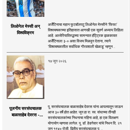
अर्जेंटिनाचा महान फुटबॉलपटू लिओनेल मेस्सीने ‘फिफा’
लिओनेल मेस्सी अन्
विश्वचषकाच्या इतिहासात आणखी एक सुवर्ण अध्याय लिहिला
विश्वविक्रम
आहे. अल्जेरियाविरुद्धच्या सामन्यात हॅट्ट्रिक झळकावत
अर्जेंटिनाला ३-० असा विजय मिळवून देताना, त्याने
‘विश्वचषकातील सर्वाधिक गौरवशाली खेळाडू’ म्हणून ..
१७ जून २०२६
पू. सरसंघचालक बाळासाहेब देवरस यांना आपल्यातून जाऊन
पूजनीय सरसंघचालक
आज ३० वर्षे होत आहेत. जून हा रा. स्व. संघाच्या तीनही
बाळासाहेब देवरस -
सरसंघचालकांच्या निधनाचा महिना आहे, हा एक विलक्षण
द्रष्टा संघटक
योगायोग म्हणावा लागेल. पू. डॉ. हेडगेवार यांचे निधन दि. २१
जून १९४० रोजी, द्वितीय सरसंघचालक पू. ..