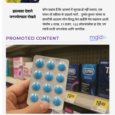
कौन कहता हैं कि आसमां में सुराख हो नहीं सकता, एक
इवल्याशा देशाने
पत्थर तो तबीयत से उछालो यारों... दुष्यंत कुमार यांच्या या
जगज्जेत्याला रोखले
शायरीची आठवण स्पेन विरुद्ध केप व्हर्डेची मॅच पाहताना आली.
जेमतेम ४ लाख, ९१ हजार, २३३ लोकसंख्येचा हा देश; पण
त्यांनी माजी जगज्जेत्या आणि जागतिक ..