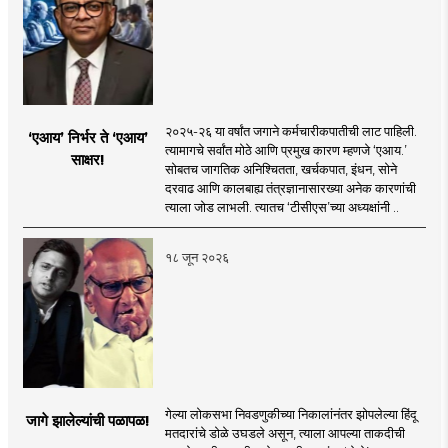
२०२५-२६ या वर्षांत जगाने कर्मचारीकपातीची लाट पाहिली.
‘एआय’ निर्भर ते ‘एआय’
त्यामागचे सर्वांत मोठे आणि प्रमुख कारण म्हणजे ‘एआय.’
साक्षर!
सोबतच जागतिक अनिश्चितता, खर्चकपात, इंधन, सोने
दरवाढ आणि कालबाह्य तंत्रज्ञानासारख्या अनेक कारणांची
त्याला जोड लाभली. त्यातच ‘टीसीएस’च्या अध्यक्षांनी ..
१८ जून २०२६
गेल्या लोकसभा निवडणुकीच्या निकालांनंतर झोपलेल्या हिंदू
जागे झालेल्यांची पळापळ!
मतदारांचे डोळे उघडले असून, त्याला आपल्या ताकदीची