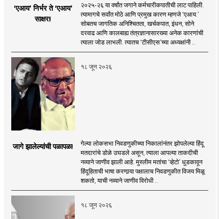
२०२५-२६ या वर्षांत जगाने कर्मचारीकपातीची लाट पाहिली.
‘एआय’ निर्भर ते ‘एआय’
त्यामागचे सर्वांत मोठे आणि प्रमुख कारण म्हणजे ‘एआय.’
साक्षर!
सोबतच जागतिक अनिश्चितता, खर्चकपात, इंधन, सोने
दरवाढ आणि कालबाह्य तंत्रज्ञानासारख्या अनेक कारणांची
त्याला जोड लाभली. त्यातच ‘टीसीएस’च्या अध्यक्षांनी ..
१८ जून २०२६
गेल्या लोकसभा निवडणुकीच्या निकालांनंतर झोपलेल्या हिंदू
जागे झालेल्यांची पळापळ!
मतदारांचे डोळे उघडले असून, त्याला आपल्या ताकदीची
नव्याने जाणीव झाली आहे. मुस्लीम मतांचा ‘व्हेटो’ धुडकावून
हिंदूहिताची भाषा करणार्‍या पक्षालाच निवडणुकीत विजय मिळू
शकतो, याची नव्याने जाणीव विरोधी ..
१८ जून २०२६