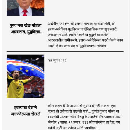
अखेरीस ज्या क्षणाची अवघ्या जगाला प्रतीक्षा होती, तो
पुन्हा नवा खेळ मांडला
इराण-अमेरिका युद्धविरामाचा ऐतिहासिक क्षण शुक्रवारी
आखातात, युद्धविराम
उजाडणार आहे. त्यानिमित्ताने या युद्धाने बदललेली
झाला!
आखातातील समीकरणे, इराण-अमेरिकेच्या पदरी नेमके काय
पडले, हे तपासण्यासह या युद्धविरामाच्या संभाव्य ..
१७ जून २०२६
कौन कहता हैं कि आसमां में सुराख हो नहीं सकता, एक
इवल्याशा देशाने
पत्थर तो तबीयत से उछालो यारों... दुष्यंत कुमार यांच्या या
जगज्जेत्याला रोखले
शायरीची आठवण स्पेन विरुद्ध केप व्हर्डेची मॅच पाहताना आली.
जेमतेम ४ लाख, ९१ हजार, २३३ लोकसंख्येचा हा देश; पण
त्यांनी माजी जगज्जेत्या आणि जागतिक ..