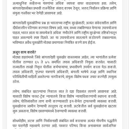
अत्याधुनिक सर्व्हेलन्स यंत्रणांचा अधिक व्यापक वापर वाढवायला हवा. तसेच,
बांगलादेशसोबत प्रभावी राजनैतिक संवाद कायम ठेवून, जलद निर्वासन प्रक्रिया आणि
संयुक्त गस्तीवर भर देणेही आवश्यक आहे.
बांगलादेशी घुसखोरीचा प्रश्न हा भारताच्या राष्ट्रीय सुरक्षेसाठी, अत्यंत संवेदनशील आणि
दीर्घकालीन परिणाम करणारा विषय आहे. मात्र, सध्या राबविण्यात येणार्‍या उपाययोजना
पाहता, भारत आता या समस्येकडे अधिक गंभीरतेने आणि राष्ट्रीय सुरक्षेच्या दृष्टिकोनातून
पाहत असल्याचे स्पष्ट दिसते. जर या उपाययोजना सातत्याने कठोरपणे राबवल्यास;
भविष्यात अवैध घुसखोरी मोठ्या प्रमाणावर नियंत्रित करणे शय होईल.
अजून काय करावे?
मोठ्या शहरांमध्ये जिथे बांगलादेशी घुसखोर वास्तव्यास आहेत, त्या भागांतील प्रत्येक
पोलीस ठाण्यात ६५ ते ७५ समर्पित तपास अधिकारी नियुक्त करावेत. यासाठी
राज्यातील लाखो निवृत्त पोलीस कर्मचार्‍यांचा, प्रभावीपणे उपयोग करता येऊ शकतो.
तपास अधिकारी, गुप्तचर यंत्रणांचे अधिकारी, बंगाली भाषेचे तज्ज्ञ आणि स्थानिक
परिस्थितीची माहिती असलेल्या नागरिकांचे, संयुक्त विशेष पथक तयार करणेही उपयुक्त
ठरेल.
तसेच, संबंधित खटल्यांचा निकाल सात ते दहा दिवसांत लागणे आवश्यक आहे.
यासाठी विशेष फास्ट-ट्रॅक न्यायालये किंवा विशेष न्यायाधिकरणांची स्थापना करावी.
तसेच, पोलिसांवरील ताण कमी करण्यासाठी इन-कॅमेरा ट्रायल्सची व्यवस्था करावी.
घुसखोरांना जामीन देण्याची तरतूदच रद्द करावी. अटकेतील सर्व घुसखोरांना खटला
सुरू असताना, विशेष छावण्यांमध्ये ठेवण्याची व्यवस्था करावी.
शोधमोहीम, अटक आणि निर्वासनाशी संबंधित सर्व कारवाया अत्यंत गोपनीय पद्धतीने
पार पाडणेही महत्त्वाचे ठरणार आहे. पत्रकार परिषद किंवा अनावश्यक सार्वजनिक