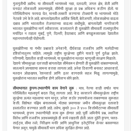
गुंतागुंतीची अशीच. या सीमावर्ती भागांमध्ये नद्या, दलदली, जंगल क्षेत्र, शेती आणि
घनदाट लोकवस्ती असल्यामुळे, सीमेची सुरक्षा हा प्रश्न अधिकच कठीण होतो. या
परिस्थितीचाच फायदा घेत, मानवी-तस्करी करणार्‍या टोळ्यांनी या भागामध्ये मोठे
नेटवर्क उभे केले आहे. बांगलादेशातील आर्थिक स्थिती, बेरोजगारी, लोकसंख्येचा वाढता
दबाव आणि भारतातील रोजगाराच्या वाढत्या संधींमुळे, बांगलादेशी नागरिकांनी
भारतात घुसखोरीचा मार्ग स्वीकारला. कालांतराने ही घुसखोरी सीमावर्ती राज्यांपुरतीच
मर्यादित न राहाता मुंबई, पुणे, दिल्ली, हैदराबाद आणि बंगळुरूसारख्या देशातील
महानगरांपर्यंतही पोहोचली.
घुसखोरीच्या या गंभीर प्रश्नाकडे अनेकांनी, दीर्घकाळ राजकीय आणि मतपेढीच्या
दृष्टिकोनातूनच पाहिले. त्यामुळे राष्ट्रीय सुरक्षेच्या द़ृष्टीने याकडे पूर्ण दुर्लक्ष झाले.
परिणामी, देशातील काही भागांमध्ये, या घुसखोरांना मतदार म्हणूनही संरक्षण मिळाले.
देशाचे ‘सीमासुरक्षा दल’लाही बांगलादेश सीमेवरून होणारी ही घुसखोरी थांबवण्यामध्ये,
सातत्याने अपयशाचा सामना करावा लागला आहे. अनेक ठिकाणी बनावट आधारकार्ड,
मतदान ओळखपत्र, रेशनकार्ड आणि इतर कागदपत्रे सहज मिळू लागल्यामुळे,
घुसखोरांना भारतात स्थायिक होणे अधिकच सोपे झाले.
सीमाभागात कुंपण-उभारणीचे काम वेगाने सुरू
: मात्र, गेल्या काही वर्षांत याच
परिस्थितीत महत्त्वपूर्ण बदल दिसू लागला आहे. केंद्र सरकारने सीमासुरक्षेला राष्ट्रीय
सुरक्षेचा अत्यंत महत्त्वाचा भाग मानून, अनेक कठोर उपाययोजना राबवण्यास सुरूवात
केली. विशेषतः पश्चिम बंगालमध्ये, मोठ्या प्रमाणावर जमीन सीमासुरक्षा दलाकडे
हस्तांतरित करण्यात आली आहे. तसेच, सुमारे ३०० ते ४०० किलोमीटरच्या सीमावर्ती
भागामध्ये, कुंपण उभारणीचेही काम सुरू होणार आहे. पूर्वी जमिनीचे प्रश्न, स्थानिक
विरोध आणि राजकीय अडथळ्यांमुळे ही कामे रखडली होती. आता दुहेरी कुंपण, फ्लड-
लाईट्स, सीमा रस्ते, निरीक्षण मनोरे आणि आधुनिक इलेट्रॉनिक सेन्सर बसवण्यात
येणार असून, यामुळे सीमावर्ती भाग अधिक सुरक्षित होणार आहे.