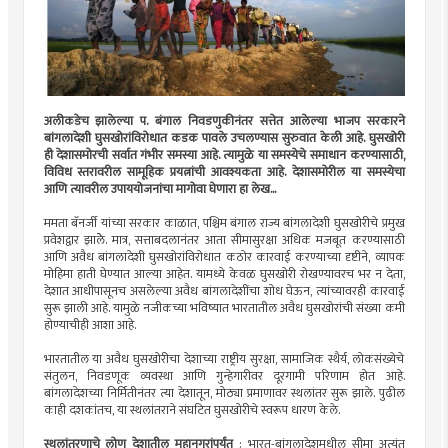
अलीकडेच झालेल्या प. बंगाल निवडणुकीनंतर सत्तेत आलेल्या भाजप सरकारने
बांगलादेशी घुसखोरांविरोधात कडक पावले उचलण्यास सुरुवात केली आहे. घुसखोरी
ही देशासमोरची सर्वात गंभीर समस्या आहे. त्यामुळे या समस्येचे समाधान करण्यासाठी,
विविध स्तरावरील सामूहिक प्रयत्नांची आवश्यकता आहे. देशासमोरील या समस्येचा
आणि त्यावरील उपाययोजनांचा मागोवा घेणारा हा लेख...
ममता बॅनर्जी यांच्या सरकार काळात, पश्चिम बंगाल राज्य बांगलादेशी घुसखोरीचे प्रमुख
प्रवेशद्वार झालेे. मात्र, सत्ताबदलानंतर आता सीमासुरक्षा अधिक मजबूत करण्यासाठी
आणि अवैध बांगलादेशी घुसखोरांविरोधात कठोर कारवाई करण्याच्या दृष्टीने, व्यापक
मोहिमा हाती घेण्यात आल्या आहेत. यामध्ये केवळ घुसखोरी रोखण्यावरच भर न देता,
देशात आधीपासूनच असलेल्या अवैध बांगलादेशींचा शोध घेऊन, त्यांच्यावरही कारवाई
सुरू झाली आहे. यामुळे नजीकच्या भविष्यात भारतातील अवैध घुसखोरांची संख्या कमी
होण्याचीही आशा आहे.
भारतातील या अवैध घुसखोरीचा देशाच्या राष्ट्रीय सुरक्षा, सामाजिक स्थैर्य, लोकसंख्येचे
संतुलन, निवडणूक व्यवस्था आणि गुन्हेगारीवर दूरगामी परिणाम होत आहे.
बांगलादेशच्या निर्मितीनंतर त्या देशातून, मोठ्या प्रमाणावर स्थलांतर सुरू झाले. पुढील
काही दशकांतच, या स्थलांतराने संघटित घुसखोरीचे स्वरूप धारण केले.
स्थलांतरणाचे लोण देशातील महानगरांपर्यंत
: भारत-बांगलादेशमधील सीमा अत्यंत