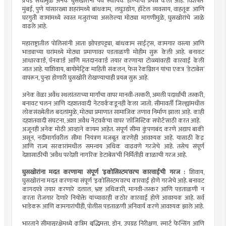
प्रचंड संधींमुळे अनेक घुसखोरांनी येथे स्थायिक होण्याचा प्रयत्न केला आहे. विशेषतः
मुंबई, पुणे यांसारख्या शहरांमध्ये बांधकाम, लघुउद्योग, हॉटेल व्यवसाय, वाहतूक आणि
घरगुती कामांमध्ये स्वस्त मजुरांच्या असलेल्या मोठ्या मागणीमुळे, घुसखोरांचे जाळे
वाढले आहे.
महाराष्ट्रातील पोलिसांनी आता झोपडपट्ट्या, बांधकाम साईट्स, कामगार वस्त्या आणि
भाड्याच्या घरांमध्ये मोठ्या प्रमाणावर पडताळणी मोहीम सुरू केली आहे. बनावट
आधारकार्ड, पॅनकार्ड आणि मतदानकार्ड तयार करणार्‍या टोळ्यांवरही कारवाई केली
जात आहे. याशिवाय, बायोमेट्रिक माहिती संकलन, फेस रेकग्निशन यांचा एकत्र ‘डेटाबेस’
वापरून, पुन्हा होणारी घुसखोरी रोखण्याचाही प्रयत्न सुरू आहे.
अनेक वेळा अवैध स्थलांतराच्या मार्गांचा वापर मानवी-तस्करी, अमली पदार्थांची तस्करी,
बनावट चलन आणि दहशतवादी नेटवर्ककडूनही केला जातो. सीमावर्ती जिल्ह्यांमधील
लोकसंख्येतील बदलांमुळे, मोठ्या प्रमाणात सामाजिक तणाव निर्माण झाला आहे. काही
दहशतवादी संघटना, अशा अवैध नेटवर्कचा वापर ‘लॉजिस्टिक सपोर्ट’साठी करत आहे.
अजूनही अनेक मोठी आव्हाने कायम आहेत. संपूर्ण सीमा कुंपणबंद करणे अद्याप बाकी
असून, नदीमार्गावरील सीमा नियंत्रण मजबूत करणेही आवश्यक आहे. यासाठी केंद्र
आणि राज्य सरकारांमधील समन्वय अधिक वाढवणे गरजेचे आहे. तसेच संपूर्ण
देशासाठीची ’अवैध परदेशी नागरिक डेटाबेस’ची निर्मितीही काळाची गरज आहे.
घुसखोरांना मदत करणार्‍या संपूर्ण ‘इकोसिस्टम’वरच कारवाईची गरज :
शिवाय,
घुसखोरांना मदत करणार्‍या संपूर्ण ‘इकोसिस्टम’वरच कारवाई होणे गरजेचे आहे. बनावट
कागदपत्रे तयार करणारे दलाल, भ्रष्ट अधिकारी, मानवी-तस्कर आणि पडताळणी न
करता रोजगार देणारे नियोक्ते यांच्यावरही कठोर कारवाई होणे आवश्यक आहे. सर्व
भाडेकरू आणि कामगारांचीही, पोलीस पडताळणी अनिवार्य करणे आवश्यक झाले आहे.
भारताने सीमासुरक्षेमध्ये कृत्रिम बुद्धिमत्ता, ड्रोन, उपग्रह निरीक्षण, स्मार्ट फेन्सिंग आणि