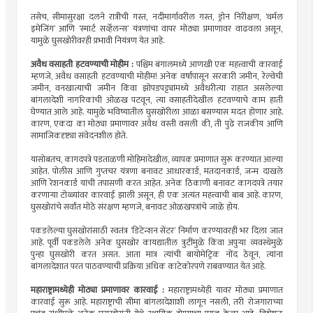
तसेच, सीमासुरक्षा दलने रात्रीची गस्त, नदीमार्गावरील गस्त, ड्रोन निरीक्षण, ‘थर्मल
इमेजिंग’ आणि ‘स्मार्ट सर्व्हेलन्स’ यंत्रणांचा वापर मोठ्या प्रमाणावर वाढवला असून,
यामुळे घुसखोरीवरही प्रभावी नियंत्रण येत आहे.
अवैध वसाहती हटवण्याची मोहीम :
पश्चिम बंगालमध्ये आणखी एक महत्त्वाची कारवाई
म्हणजे, अवैध वसाहती हटवण्याची मोहीम! अनेक वर्षांपासून सरकारी जमीन, रेल्वेची
जमीन, वनखात्याची जमीन किंवा झोपडपट्ट्यांमध्ये अवैधरीत्या राहात असलेल्या
बांगलादेशी नागरिकांची ओळख पटवून, त्या वसाहतीदेखील हटवण्याचे काम हाती
घेण्यात आले आहे. यामुळे भविष्यातील घुसखोरीला आळा बसण्यास मदत होणार आहे.
कारण, एकदा का मोठ्या प्रमाणावर अवैध वस्ती वसली की, ती पुढे राजकीय आणि
सामाजिकदृष्ट्या संवेदनशील होते.
यासोबतच, कागदपत्रे पडताळणी मोहिमादेखील, व्यापक प्रमाणात सुरू करण्यात आल्या
आहेत. पोलीस आणि गुप्तचर यंत्रणा बनावट आधारकार्ड, मतदानकार्ड, जन्म दाखले
आणि रेशनकार्ड यांची तपासणी करत आहेत. अनेक ठिकाणी बनावट कागदपत्रे तयार
करणार्‍या टोळ्यांवर कारवाई झाली असून, ही एक अत्यंत महत्त्वाची बाब आहे. कारण,
घुसखोरांचे सर्वांत मोठे संरक्षण म्हणजे, बनावट ओळखपत्रांचे जाळे होय.
पकडलेल्या घुसखोरांसाठी स्वतंत्र ‘डिटेन्शन सेंटर’ निर्माण करण्यावरही भर दिला जात
आहे. पूर्वी पकडलेले अनेक घुसखोर कायद्यातील त्रुटींमुळे किंवा अपुर्‍या व्यवस्थेमुळे
पुन्हा घुसखोरी करत असत. आता मात्र त्यांची बायोमेट्रिक नोंद ठेवून, त्यांना
बांगलादेशात परत पाठवण्याची प्रक्रिया अधिक काटेकोरपणे राबवण्यात येत आहे.
महाराष्ट्रामध्येही मोठ्या प्रमाणावर कारवाई :
महाराष्ट्रामध्येही यावर मोठ्या प्रमाणात
कारवाई सुरू आहे. महाराष्ट्राची सीमा बांगलादेशाशी लागून नसली, तरी रोजगाराच्या