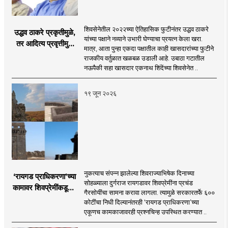
शिवसेनेतील २०२२च्या ऐतिहासिक फुटीनंतर उद्धव ठाकरे
उद्धव ठाकरे प्रकृतीमुळे,
यांच्या पक्षाने नव्याने उभारी घेण्याचा प्रयत्न केला खरा.
तर आदित्य प्रवृत्तीमुळे
मात्र, आता पुन्हा एकदा पक्षातील काही खासदारांच्या फुटीने
मागे पडले : सुशील
राजकीय वर्तुळात खळबळ उडाली आहे. उबाठा गटातील
कुलकर्णी
नऊपैकी सहा खासदार एकनाथ शिंदेंच्या शिवसेनेत ..
१९ जून २०२६
नुकत्याच संपन्न झालेल्या शिवराज्याभिषेक दिनाच्या
‘रायगड प्राधिकरणा’च्या
सोहळ्याला दुर्गराज रायगडावर शिवप्रेमींना प्रचंड
कामावर शिवप्रेमींकडूनच
गैरसोयींचा सामना करावा लागला. त्यामुळे सरकारतर्फे ६००
प्रश्नचिन्ह का?
कोटींचा निधी दिल्यानंतरही ‘रायगड प्राधिकरणा’च्या
एकूणच कामकाजावरही प्रश्नचिन्ह उपस्थित करण्यात ..