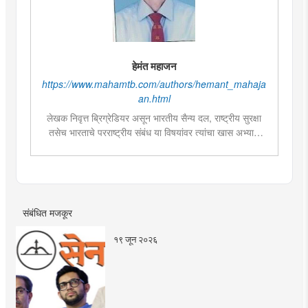
हेमंत महाजन
https://www.mahamtb.com/authors/hemant_mahaja
an.html
लेखक निवृत्त ब्रिग्रेडियर असून भारतीय सैन्य दल, राष्ट्रीय सुरक्षा
तसेच भारताचे परराष्ट्रीय संबंध या विषयांवर त्यांचा खास अभ्यास
आहे. ‘आव्हान चिनी ड्रॅगनचे’, ‘नक्षलवादाचे आव्हान-चीनचे भारताशी
छुपे युद्ध’ ही त्यांची पुस्तके प्रसिद्ध आहेत.
संबंधित मजकूर
१९ जून २०२६