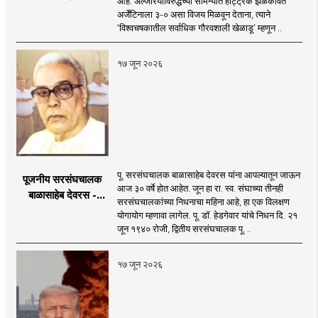
आहे. अल्जेरियाविरुद्धच्या सामन्यात हॅट्ट्रिक झळकावत
अर्जेंटिनाला ३-० असा विजय मिळवून देताना, त्याने
‘विश्वचषकातील सर्वाधिक गौरवशाली खेळाडू’ म्हणून ..
१७ जून २०२६
पू. सरसंघचालक बाळासाहेब देवरस यांना आपल्यातून जाऊन
पूजनीय सरसंघचालक
आज ३० वर्षे होत आहेत. जून हा रा. स्व. संघाच्या तीनही
बाळासाहेब देवरस -
सरसंघचालकांच्या निधनाचा महिना आहे, हा एक विलक्षण
द्रष्टा संघटक
योगायोग म्हणावा लागेल. पू. डॉ. हेडगेवार यांचे निधन दि. २१
जून १९४० रोजी, द्वितीय सरसंघचालक पू. ..
१७ जून २०२६