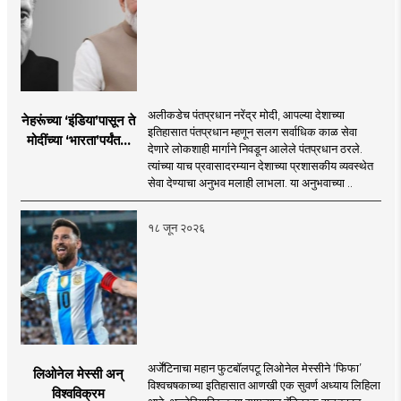
अलीकडेच पंतप्रधान नरेंद्र मोदी, आपल्या देशाच्या
नेहरूंच्या ‘इंडिया’पासून ते
इतिहासात पंतप्रधान म्हणून सलग सर्वाधिक काळ सेवा
मोदींच्या ‘भारता’पर्यंतचा
देणारे लोकशाही मार्गाने निवडून आलेले पंतप्रधान ठरले.
प्रवास...
त्यांच्या याच प्रवासादरम्यान देशाच्या प्रशासकीय व्यवस्थेत
सेवा देण्याचा अनुभव मलाही लाभला. या अनुभवाच्या ..
१८ जून २०२६
अर्जेंटिनाचा महान फुटबॉलपटू लिओनेल मेस्सीने ‘फिफा’
लिओनेल मेस्सी अन्
विश्वचषकाच्या इतिहासात आणखी एक सुवर्ण अध्याय लिहिला
विश्वविक्रम