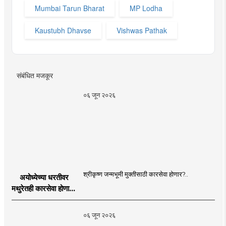
Mumbai Tarun Bharat
MP Lodha
Kaustubh Dhavse
Vishwas Pathak
संबंधित मजकूर
०६ जून २०२६
श्रीकृष्ण जन्मभूमी मुक्तीसाठी कारसेवा होणार?..
अयोध्येच्या धरतीवर
मथुरेतही कारसेवा होणार?
| Shri Krishna
Janmabhoomi |
०६ जून २०२६
MahaMTB