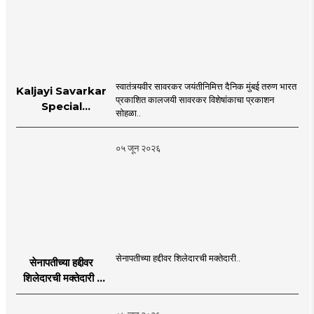
स्वातंत्र्यवीर सावरकर जयंतीनिमित्त दैनिक मुंबई तरुण भारत
Kaljayi Savarkar
प्रकाशित कालजयी सावरकर विशेषांकाचा प्रकाशन
Special
सोहळा..
supplement
Publication
०५ जून २०२६
Programme in
Dahanu |
MahaMTB
सेनापतीच्या हद्दीवर शिलेदारची मक्तेदारी..
सेनापतीच्या हद्दीवर
शिलेदारची मक्तेदारी |
Sahyadri Tiger
Sheledar |