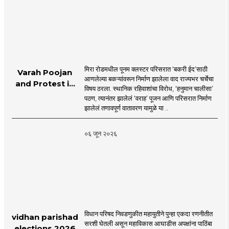
मिरा रोडमधील पूनम क्लस्टर परिसरात ‘बकरी ईद’साठी
Varah Poojan
आणलेल्या बकऱ्यांवरून निर्माण झालेला वाद राज्यभर चर्चेचा
and Protest in
विषय ठरला. स्थानिक रहिवाशांचा विरोध, ‘हनुमान चालीसा’
Poonam
पठण, त्यानंतर झालेलं ‘वराह’ पूजन आणि परिसरात निर्माण
Cluster Society
झालेलं तणावपूर्ण वातावरण यामुळे या ..
Mira Road
०६ जून २०२६
विधान परिषद निवडणुकीत महायुतीने पुन्हा एकदा रणनीतीत
vidhan parishad
सरशी घेतली असून महाविकास आघाडीस अपक्षांना पाठिंबा
elections 2026