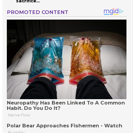
sacrifice
controversy in
Mumbai |
MahaMTB