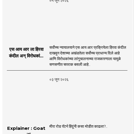
०५ जून २०२६
MahaMTB
सर्वोच्च न्यायालयाने एस आय आर प्रक्रियेला हिरवा कंदील
एस आय आर ला हिरवा
दाखवून देशाच्या अखंडतेला सर्वोच्च प्राधान्य दिले आहे
कंदील अन् विरोधकांना
आणि विरोधकांच्या लांगुचालनाच्या राजकारणाला यामुळे
चपराक
सणसणीत चपराक बसली आहे..
०३ जून २०२६
मीरा रोड पॅटर्न हिंदूंनी कसा मोडीत काढला?..
Explainer : Goat