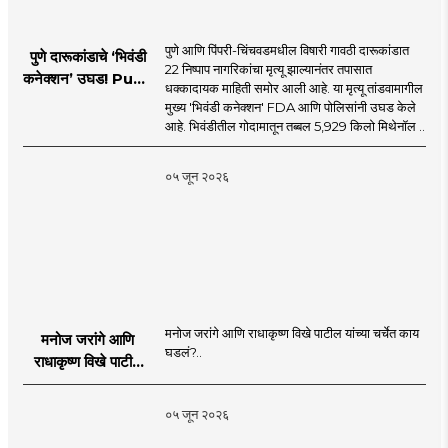
पुणे आणि पिंपरी-चिंचवडमधील विषारी गावठी दारूकांडात
पुणे दारूकांडाचे ‘भिवंडी
22 निष्पाप नागरिकांचा मृत्यू झाल्यानंतर तपासात
कनेक्शन’ उघड! Pune
धक्कादायक माहिती समोर आली आहे. या मृत्यू तांडवामागील
Liquor Tragedy
मुख्य 'भिवंडी कनेक्शन' FDA आणि पोलिसांनी उघड केले
आहे. भिवंडीतील गोदामातून तब्बल 5,929 किलो मिथेनॉल ..
०५ जून २०२६
मनोज जरांगे आणि राधाकृष्ण विखे पाटील यांच्या चर्चेत काय
मनोज जरांगे आणि
घडलं?..
राधाकृष्ण विखे पाटील
यांच्या चर्चेत काय घडलं?
०५ जून २०२६