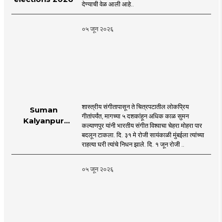
देण्याची वेळ आली आहे..
०५ जून २०२६
शास्त्रीय संगीतापासून ते चित्रपटातील लोकप्रिय
Suman
गीतांपर्यंत, मागच्या ५ दशकांहून अधिक काळ सुमन
Kalyanpur
कल्याणपुर यांनी भारतीय संगीत विश्वाचा चेहरा मोहरा पार
accorded state
बदलून टाकला. दि. ३१ मे रोजी सायंकाळी मुंबईला त्यांच्या
honours in
राहत्या घरी त्यांचे निधन झाले. दि. १ जून रोजी ..
mumbai |
MahaMTB
०५ जून २०२६