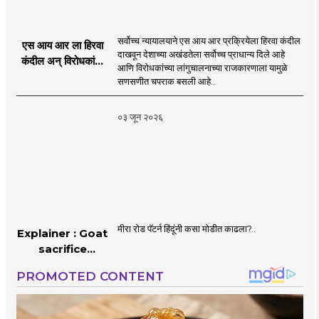
सर्वोच्च न्यायालयाने एस आय आर प्रक्रियेला हिरवा कंदील
एस आय आर ला हिरवा
दाखवून देशाच्या अखंडतेला सर्वोच्च प्राधान्य दिले आहे
कंदील अन् विरोधकांना
आणि विरोधकांच्या लांगुचालनाच्या राजकारणाला यामुळे
चपराक
सणसणीत चपराक बसली आहे..
०३ जून २०२६
मीरा रोड पॅटर्न हिंदूंनी कसा मोडीत काढला?..
Explainer : Goat
sacrifice
controversy in
Mumbai |
MahaMTB