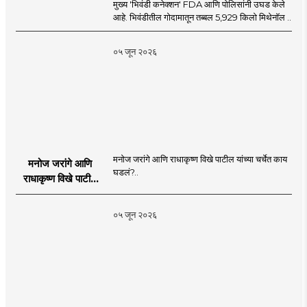
मुख्य 'भिवंडी कनेक्शन' FDA आणि पोलिसांनी उघड केले
आहे. भिवंडीतील गोदामातून तब्बल 5,929 किलो मिथेनॉल ..
०५ जून २०२६
मनोज जरांगे आणि राधाकृष्ण विखे पाटील यांच्या चर्चेत काय
मनोज जरांगे आणि
घडलं?..
राधाकृष्ण विखे पाटील
यांच्या चर्चेत काय घडलं?
०५ जून २०२६