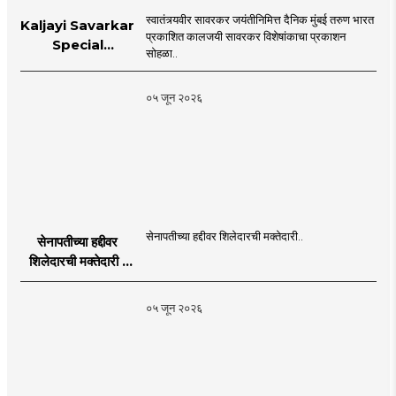
स्वातंत्र्यवीर सावरकर जयंतीनिमित्त दैनिक मुंबई तरुण भारत
Kaljayi Savarkar
प्रकाशित कालजयी सावरकर विशेषांकाचा प्रकाशन
Special
सोहळा..
supplement
Publication
०५ जून २०२६
Programme in
Dahanu |
MahaMTB
सेनापतीच्या हद्दीवर शिलेदारची मक्तेदारी..
सेनापतीच्या हद्दीवर
शिलेदारची मक्तेदारी |
Sahyadri Tiger
Sheledar |
०५ जून २०२६
MahaMTB