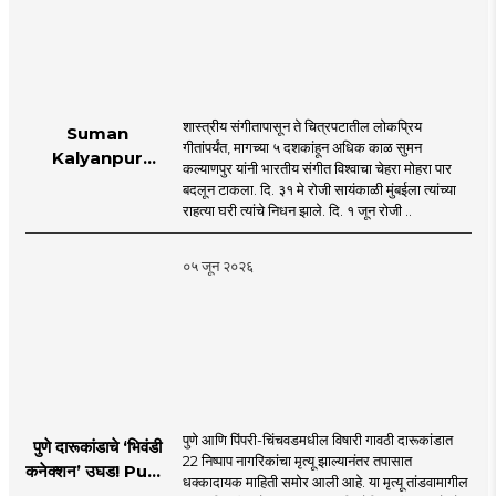
शास्त्रीय संगीतापासून ते चित्रपटातील लोकप्रिय
Suman
गीतांपर्यंत, मागच्या ५ दशकांहून अधिक काळ सुमन
Kalyanpur
कल्याणपुर यांनी भारतीय संगीत विश्वाचा चेहरा मोहरा पार
accorded state
बदलून टाकला. दि. ३१ मे रोजी सायंकाळी मुंबईला त्यांच्या
honours in
राहत्या घरी त्यांचे निधन झाले. दि. १ जून रोजी ..
mumbai |
MahaMTB
०५ जून २०२६
पुणे आणि पिंपरी-चिंचवडमधील विषारी गावठी दारूकांडात
पुणे दारूकांडाचे ‘भिवंडी
22 निष्पाप नागरिकांचा मृत्यू झाल्यानंतर तपासात
कनेक्शन’ उघड! Pune
धक्कादायक माहिती समोर आली आहे. या मृत्यू तांडवामागील
Liquor Tragedy