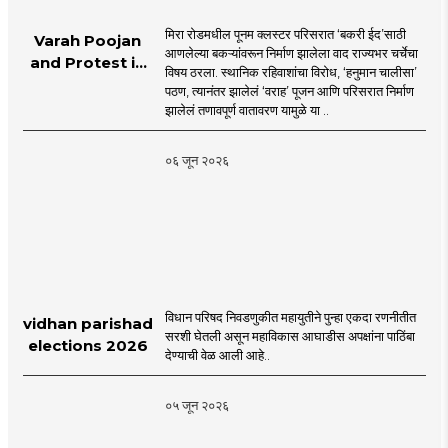
मिरा रोडमधील पूनम क्लस्टर परिसरात ‘बकरी ईद’साठी
Varah Poojan
आणलेल्या बकऱ्यांवरून निर्माण झालेला वाद राज्यभर चर्चेचा
and Protest in
विषय ठरला. स्थानिक रहिवाशांचा विरोध, ‘हनुमान चालीसा’
Poonam
पठण, त्यानंतर झालेलं ‘वराह’ पूजन आणि परिसरात निर्माण
Cluster Society
झालेलं तणावपूर्ण वातावरण यामुळे या ..
Mira Road
०६ जून २०२६
विधान परिषद निवडणुकीत महायुतीने पुन्हा एकदा रणनीतीत
vidhan parishad
सरशी घेतली असून महाविकास आघाडीस अपक्षांना पाठिंबा
elections 2026
देण्याची वेळ आली आहे..
०५ जून २०२६