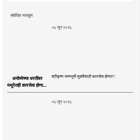
संबंधित मजकूर
०६ जून २०२६
श्रीकृष्ण जन्मभूमी मुक्तीसाठी कारसेवा होणार?..
अयोध्येच्या धरतीवर
मथुरेतही कारसेवा होणार?
| Shri Krishna
Janmabhoomi |
०६ जून २०२६
MahaMTB