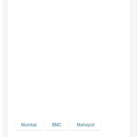
Mumbai
BMC
Mahayuti