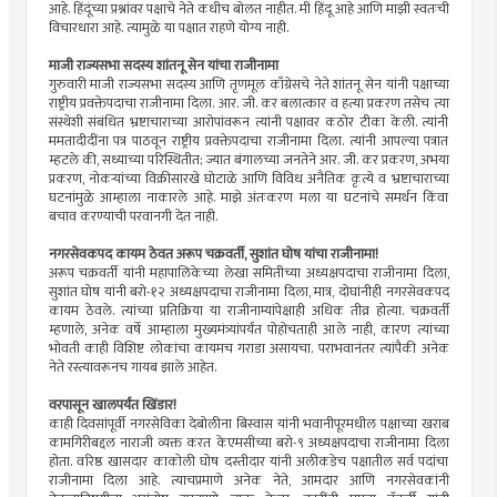
आहे. हिंदूंच्या प्रश्नांवर पक्षाचे नेते कधीच बोलत नाहीत. मी हिंदू आहे आणि माझी स्वतःची
विचारधारा आहे. त्यामुळे या पक्षात राहणे योग्य नाही.
माजी राज्यसभा सदस्य शांतनू सेन यांचा राजीनामा
गुरुवारी माजी राज्यसभा सदस्य आणि तृणमूल काँग्रेसचे नेते शांतनू सेन यांनी पक्षाच्या
राष्ट्रीय प्रवक्तेपदाचा राजीनामा दिला. आर. जी. कर बलात्कार व हत्या प्रकरण तसेच त्या
संस्थेशी संबंधित भ्रष्टाचाराच्या आरोपांवरून त्यांनी पक्षावर कठोर टीका केली. त्यांनी
ममतादीदींना पत्र पाठवून राष्ट्रीय प्रवक्तेपदाचा राजीनामा दिला. त्यांनी आपल्या पत्रात
म्हटले की, सध्याच्या परिस्थितीत; ज्यात बंगालच्या जनतेने आर. जी. कर प्रकरण, अभया
प्रकरण, नोकऱ्यांच्या विक्रीसारखे घोटाळे आणि विविध अनैतिक कृत्ये व भ्रष्टाचाराच्या
घटनांमुळे आम्हाला नाकारले आहे. माझे अंतःकरण मला या घटनांचे समर्थन किंवा
बचाव करण्याची परवानगी देत नाही.
नगरसेवकपद कायम ठेवत अरूप चक्रवर्ती, सुशांत घोष यांचा राजीनामा!
अरूप चक्रवर्ती यांनी महापालिकेच्या लेखा समितीच्या अध्यक्षपदाचा राजीनामा दिला,
सुशांत घोष यांनी बरो-१२ अध्यक्षपदाचा राजीनामा दिला, मात्र, दोघांनीही नगरसेवकपद
कायम ठेवले. त्यांच्या प्रतिक्रिया या राजीनाम्यांपेक्षाही अधिक तीव्र होत्या. चक्रवर्ती
म्हणाले, अनेक वर्षे आम्हाला मुख्यमंत्र्यांपर्यंत पोहोचताही आले नाही, कारण त्यांच्या
भोवती काही विशिष्ट लोकांचा कायमच गराडा असायचा. पराभवानंतर त्यांपैकी अनेक
नेते रस्त्यावरूनच गायब झाले आहेत.
वरपासून खालपर्यंत खिंडार!
काही दिवसांपूर्वी नगरसेविका देबोलीना बिस्वास यांनी भवानीपूरमधील पक्षाच्या खराब
कामगिरीबद्दल नाराजी व्यक्त करत केएमसीच्या बरो-९ अध्यक्षपदाचा राजीनामा दिला
होता. वरिष्ठ खासदार काकोली घोष दस्तीदार यांनी अलीकडेच पक्षातील सर्व पदांचा
राजीनामा दिला आहे. त्याचप्रमाणे अनेक नेते, आमदार आणि नगरसेवकांनी