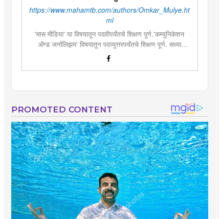
https://www.mahamtb.com/authors/Omkar_Mulye.ht
ml
'मास मीडिया' या विषयातून पदवीपर्यंतचे शिक्षण पूर्ण.'कम्युनिकेशन
ॲण्ड जर्नालिझम' विषयातून पदव्युत्तरपर्यंतचे शिक्षण पूर्ण. सध्या
दै.'मुंबई तरुण भारत'मध्ये वेब उपसंपादक म्हणून कार्यरत. लिखाण,
संगीत, वाचन, फोटोग्राफी, इ.ची आवड.लिवोग्राफी भाषाशैलीत विशेष
प्रावीण्य.बालपणापासून रा.स्व.संघाचा स्वयंसेवक