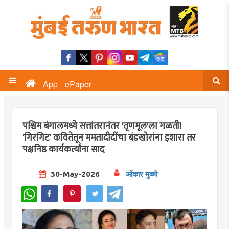
App
ePaper
पश्चिम बंगालमध्ये सत्तांतरानंतर 'तृणमूल'ला गळती!
'गिरगिट' कवितेतून ममतादीदींचा बंडखोरांना इशारा तर
पक्षनिष्ठ कार्यकर्त्यांना साद
30-May-2026
ओंकार मुळ्ये
WhatsApp