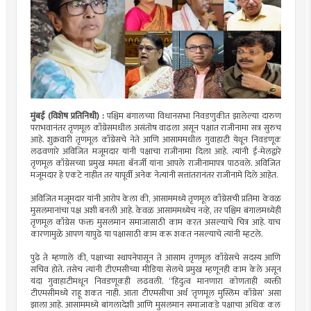
मुंबई (विशेष प्रतिनिधी) :
पश्चिम बंगालच्या विधानसभा निवडणुकीत झालेल्या दारुण
पराभवानंतर तृणमूल काँग्रेसमधील असंतोष वाढला असून पक्षात राजीनामा सत्र सुरुच
आहे. शुक्रवारी तृणमूल काँग्रेसचे नेते आणि आसाममधील गुवाहाटी येथून निवडणूक
लढवणारे अविजित मजूमदार यांनी पक्षाचा राजीनामा दिला आहे. त्यांनी ई-मेलद्वारे
तृणमूल काँग्रेसच्या प्रमुख ममता बॅनर्जी यांना आपले राजीनामापत्र पाठवले. अविजित
मजूमदार हे एकटे नाहीत तर यापूर्वी अनेक नेत्यांनी सत्तांतरानंतर राजीनामे दिले आहेत.
अविजित मजूमदार यांनी आरोप केला की, आसाममध्ये तृणमूल काँग्रेसची प्रतिमा केवळ
मुसलमानांचा पक्ष अशी बनली आहे. केवळ आसाममध्येच नव्हे, तर पश्चिम बंगालमध्येही
तृणमूल काँग्रेस फक्त मुसलमान समाजासाठी काम करत असल्याचे चित्र आहे. याच
कारणामुळे आपण यापुढे या पक्षासाठी काम करू शकत नसल्याचे त्यांनी म्हटले.
पुढे ते म्हणाले की, पक्षाच्या स्थापनेपासून ते आसाम तृणमूल काँग्रेसचे सदस्य आणि
सचिव होते. तसेच त्यांनी टीएमसीच्या मीडिया सेलचे प्रमुख म्हणूनही काम केले असून
यंदा गुवाहाटीमधून निवडणूकही लढवली. “हिंदुत्व मानणारा कोणताही व्यक्ती
टीएमसीमध्ये राहू शकत नाही. आता टीएमसीचा अर्थ ‘तृणमूल मुस्लिम काँग्रेस’ असा
झाला आहे. आसाममध्ये बांगलादेशी आणि मुसलमान समाजाकडे पक्षाचा अधिक कल