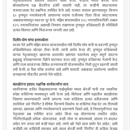
नेतृत्वाविषयीचा असंतोष उघडपणे व्यक्त केला. काहींनी ममता बॅनर्जी यांनी
बोलावलेल्या पक्ष बैठकींना हजेरी लावली नाही, तर काहींनी संघटनात्मक
कामकाजावर थेट प्रश्नचिन्ह उपस्थित केले आहे. राज्यात सत्तांतर झाल्यापासून किमान
६० तृणमूल नगरसेवकांनी आपापल्या पदांचा राजीनामा दिला किंवा संघटनात्मक
जबाबदाऱ्यांपासून स्वतःला दूर केले. पश्चिम बंगालमधील १२८ नगरपालिकांपैकी तब्बल
१२५ नगरपालिकांवर अद्यापही नियंत्रण राखणाऱ्या तृणमूल काँग्रेससाठी ही परिस्थिती
अत्यंत विसंगत आणि चिंताजनक मानली जात आहे.
दिलीप घोष यांचा हल्लाबोल!
भाजप नेते आणि पश्चिम बंगाल सरकारमधील मंत्री दिलीप घोष यांनी या प्रकरणी तृणमून
काँग्रेसविरोधात जोरदार टीका केली. त्यांनी आरोप केला की, तृणमूल काँग्रेसमध्ये
वरच्या नेतृत्वापासून खालच्या स्तरापर्यंत भ्रष्टाचार पसरलेला असून संपूर्ण संघटना
हळूहळू कोसळण्याच्या दिशेने वाटचाल करत आहे. तृणमूल काँग्रेसच्या नेत्यांनी केंद्र
आणि राज्य सरकारच्या विविध कल्याणकारी योजनांमधील निधी लुटून स्वतःची संपत्ती
उभी केली. हा पैसा गरीब जनतेचा आहे आणि यासाठी जबाबदार असलेल्या व्यक्तींना
कायद्याच्या चौकटीत आणले गेले पाहिजे.
बंडखोरांना इशारा; पक्षनिष्ठ कार्यकर्त्यांना साद
स्वकीयांच्या कथित विश्वासघाताच्या पार्श्वभूमीवर ममता बॅनर्जी यांनी एक भावनिक
संदेश कवितेच्या माध्यमातून जारी केला आहे. विरोधक आणि पक्षातील बंडखोरांवर
निशाणा साधण्यासाठी त्यांनी आपल्या नव्या कवितेला अत्यंत प्रतीकात्मक आणि
उपरोधिक असे ‘गिरगिट’ हे शीर्षक दिल्याचे दिसतेय. या कवितेचा रोख थेट त्या टीएमसी
आमदार, खासदार आणि नगरसेवकांकडे असल्याचे दिसते आहे, जे निवडणुकीनंतर पक्ष
नेतृत्वावर प्रश्न उपस्थित करत आहेत किंवा पक्ष सोडण्याच्या तयारीत आहेत.
'गिरगिटांपेक्षाही अधिक धोकादायक, काही लोक या बंगालमध्ये, आपला रंग बदलत
आहेत. पण जनता सर्व काही पाहत आहे, त्यांचे खरे चेहरे आता समोर येत आहेत.', अशी
काहीशी त्या कवितेची सुरुवात आहे. ममता बॅनर्जी यांची ‘गिरगिट’ ही कविता केवळ