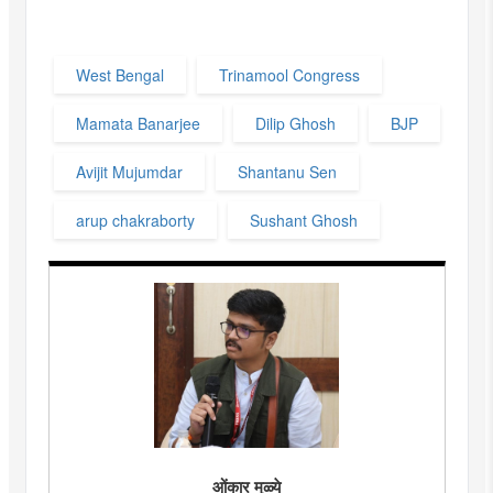
West Bengal
Trinamool Congress
Mamata Banarjee
Dilip Ghosh
BJP
Avijit Mujumdar
Shantanu Sen
arup chakraborty
Sushant Ghosh
ओंकार मुळ्ये