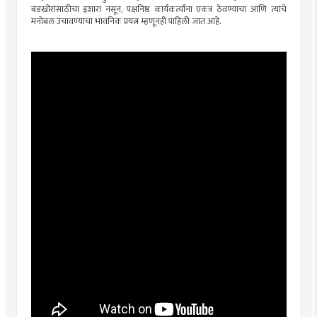
बंडखोरांसाठीचा इशारा नसून, पक्षनिष्ठ कार्यकर्त्यांना एकत्र ठेवण्याचा आणि त्यांचे
मनोबल उंचावण्याचा भावनिक प्रयत्न म्हणूनही पाहिली जात आहे.