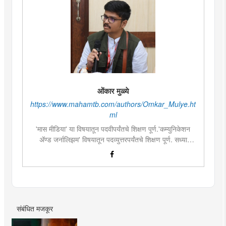
ओंकार मुळ्ये
https://www.mahamtb.com/authors/Omkar_Mulye.ht
ml
'मास मीडिया' या विषयातून पदवीपर्यंतचे शिक्षण पूर्ण.'कम्युनिकेशन
ॲण्ड जर्नालिझम' विषयातून पदव्युत्तरपर्यंतचे शिक्षण पूर्ण. सध्या
दै.'मुंबई तरुण भारत'मध्ये वेब उपसंपादक म्हणून कार्यरत. लिखाण,
संगीत, वाचन, फोटोग्राफी, इ.ची आवड.लिवोग्राफी भाषाशैलीत विशेष
प्रावीण्य.बालपणापासून रा.स्व.संघाचा स्वयंसेवक
संबंधित मजकूर