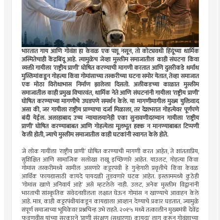
भारतात गाय आणि गोवंश हा केवळ एक पशू नसून, तो कोट्यवधी हिंदूंच्या धार्मिक
अस्मितेचाही केंद्रबिंदू आहे. त्यामुळेच जेव्हा मुस्लीम समाजातील काही संघटना किंवा
व्यक्ती गायीला ‘राष्ट्रीय प्राणी’ घोषित करण्याची मागणी करतात आणि दुसरीकडे धर्मांध
मुस्लिमांकडून गोहत्या किंवा गोमांसाच्या तस्करीच्या घटना समोर येतात, तेव्हा समाजात
एक मोठा विरोधाभास निर्माण झालेला दिसतो. अलीकडच्या काळात मुस्लीम
समाजातील काही प्रमुख विचारवंत, धार्मिक नेते आणि संघटनांनी गायीला ‘राष्ट्रीय प्राणी’
घोषित करण्याच्या मागणीचे उघडपणे समर्थन केले. या मागणीमागील मुख्य युक्तिवाद
असा की, जर गायीला राष्ट्रीय प्राण्याचा दर्जा मिळाला, तर देशभरात गोहत्येवर पूर्णपणे
बंदी येईल. अलाहाबाद उच्च न्यायालयानेही एका सुनावणीदरम्यान गायीला ‘राष्ट्रीय
प्राणी’ घोषित करण्याबाबत आणि गोहत्येला मूलभूत हक्क न मानण्याबाबत टिप्पणी
केली होती, ज्याचे मुस्लीम समाजातील काही घटकांनी स्वागत केले होते.
जे लोक गायीला ‘राष्ट्रीय प्राणी’ घोषित करण्याची मागणी करत आहेत, ते शांतताप्रिय,
सुशिक्षित आणि सामाजिक सलोखा राखू इच्छिणारे आहेत. याउलट, गोहत्या किंवा
गोमांस तस्करीमध्ये सामील असणारे कट्टरपंथी हे गुन्हेगारी प्रवृत्तीचे किंवा केवळ
आर्थिक फायद्यासाठी कायदे पायदळी तुडवणारे घटक आहेत. इस्लाममध्ये कुठेही
‘गोमांस खाणे अनिवार्य आहे’ असे म्हटलेले नाही. उलट, अनेक मुस्लीम विद्वानांनी
भारताची सांस्कृतिक संवेदनशीलता लक्षात घेऊन गोमांस न खाण्याचे आवाहन केले
आहे. मात्र, काही कट्टरपंथीयांकडून कायद्याला आव्हान देण्याचे प्रकार घडतात, ज्यामुळे
संपूर्ण समाजाच्या भूमिकेवर प्रश्नचिन्ह उभे राहते. २०१५ मध्ये तत्कालीन मुख्यमंत्री देवेंद्र
फडणवीस यांच्या सरकारने ‘प्राणी संरक्षण (सुधारणा) कायदा’ लागू करून गोवंशाच्या