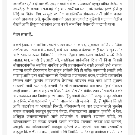
कत्तलीवर पूर्ण बंदी आणली. २०२४ मध्ये गायीला ‘राज्यमाता’ म्हणून घोषित केले. मग
कायदे इतके कडक असतानाही गोहत्या, तस्करीच्या घटना, गोरक्षकांवर हल्ले होणे हा
निश्चितच चिंतेचा विष. त्यामुळे स्थानिक पातळीवरील अंमलबजावणी अधिक कडक
करणे आवश्यक आहे. मुस्लीम समाजाने आता आपल्यातील गुन्हेगारी घटकांना वेळीच
रोखणे आणि हिंदूंच्या भावनांचा आदर करणे सामाजिक ऐयासाठी काळाची गरज!
ये डर अच्छा हैं...
बकरी ईददरम्यान धार्मिक परंपरांचे पालन करताना कायदा, सुव्यवस्था आणि सामाजिक
सलोखा कसा राखता येऊ शकतो, याचे उत्तम उदाहरण यंदाच्या काही घटनांमधून समोर
आले. भारतासारख्या विविधतेने नटलेल्या देशात सण-उत्सव आनंदाने साजरे केले
जातात. मात्र, बकरी ईद आली की, काहीवेळा सार्वजनिक ठिकाणी किंवा निवासी
सोसायट्यांमधील स्थानिक नागरिक आणि प्रशासनासमोर काही आव्हाने उभी राहतात.
यंदाच्या बकरी ईददरम्यान देशभरातून आलेली चित्रे ही संमिश्र स्वरूपाची असली, तरी
महाराष्ट्र आणि इतर काही राज्यांमध्ये दिसलेला सकारात्मक बदल, वाढलेले प्रशासकीय
नियंत्रण आणि मुस्लीम समाजातील वैचारिक परिवर्तन एका नव्या आणि सुजाण
भारताची नांदी ठरत आहे. दरवर्षी निवासी सोसायट्यांमध्ये बकर्‍याच्या ‘कुर्बानी’वरून
काही प्रमाणात तणाव पाहायला मिळतो. यंदा मिरा रोड येथील एका सोसायटीत बकरे
आणण्यावरून वाद निर्माण झाला. त्याला हिंदुत्ववादी संघटनांनी ‘वराह’ आणून सडेतोड
उत्तर दिले. सोसायट्यांमध्ये ‘कुर्बानी’ चालणार नाही म्हणजे नाही; ही भूमिका शिवडी
आणि घाटकोपर या भागांतही दिसली. गोरेगावमध्ये तर वाद टाळण्यासाठी मुस्लीम
समाज बांधवांनी स्वतःहून पुढाकार घेतला. सोसायट्यांच्या आवारात ‘कुर्बानी’ न देता,
अधिकृत कत्तलखान्यांमध्ये जाणे स्वीकारले. प. बंगालचे उदाहरण पाहिले, तर
कोलकाताच्या रेड रोडवर दरवर्षी हजारो नागरिक रस्त्यावर ‘नमाज’ अदा करायचे,
ज्यामुळे मध्य कोलकात्याची वाहतूक पूर्णपणे ठप्प व्हायची. यंदा मात्र रस्त्यावरील
वाहतूक विस्कळीत न करता, पर्यायी आणि नियोजित जागेवर हा कार्यक्रम शांततेत पार