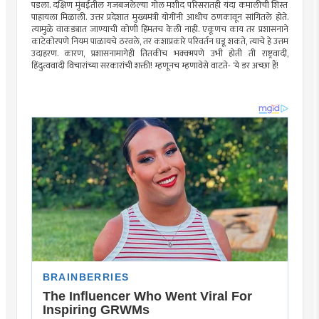
पडला. दक्षिण मुंबईतील गजबजलेल्या गोल मशीद परिसरातही यंदा कमालीची शिस्त
पाहायला मिळाली. उत्तर प्रदेशात मुख्यमंत्री योगींनी आधीच ठणकावून सांगितले होते.
त्यामुळे वाकड्यात जाण्याची कोणी हिंमतच केली नाही. एकूणच काय तर प्रशासनाने
काटेकोरपणे नियम पाळायचे ठरवले, तर कशाप्रकारे परिवर्तन घडू शकते, त्याचे हे उत्तम
उदाहरण. कारण, प्रशासनामागेही तितकीच भक्क्मपणे उभी होती ती राष्ट्रवादी,
हिंदुत्ववादी विचारांच्या सरकारांची शक्ती! म्हणूनच म्हणावेसे वाटते- ‘ये डर अच्छा हैं!