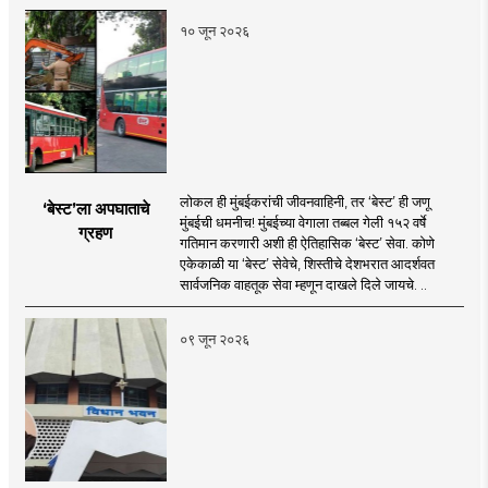
१० जून २०२६
लोकल ही मुंबईकरांची जीवनवाहिनी, तर ‘बेस्ट’ ही जणू
‘बेस्ट’ला अपघाताचे
मुंबईची धमनीच! मुंबईच्या वेगाला तब्बल गेली १५२ वर्षे
ग्रहण
गतिमान करणारी अशी ही ऐतिहासिक ‘बेस्ट’ सेवा. कोणे
एकेकाळी या ‘बेस्ट’ सेवेचे, शिस्तीचे देशभरात आदर्शवत
सार्वजनिक वाहतूक सेवा म्हणून दाखले दिले जायचे. ..
०९ जून २०२६