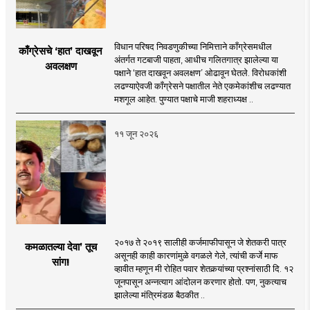
विधान परिषद निवडणुकीच्या निमित्ताने काँग्रेसमधील
काँग्रेसचे ‘हात’ दाखवून
अंतर्गत गटबाजी पाहता, आधीच गलितगात्र झालेल्या या
अवलक्षण
पक्षाने ‘हात दाखवून अवलक्षण’ ओढावून घेतले. विरोधकांशी
लढण्याऐवजी काँग्रेसने पक्षातील नेते एकमेकांशीच लढण्यात
मशगूल आहेत. पुण्यात पक्षाचे माजी शहराध्यक्ष ..
११ जून २०२६
२०१७ ते २०१९ सालीही कर्जमाफीपासून जे शेतकरी पात्र
कमळातल्या देवा’ तूच
असूनही काही कारणांमुळे वगळले गेले, त्यांची कर्जे माफ
सांग!
व्हावीत म्हणून मी रोहित पवार शेतकर्‍यांच्या प्रश्नांसाठी दि. १२
जूनपासून अन्नत्याग आंदोलन करणार होतो. पण, नुकत्याच
झालेल्या मंत्रिमंडळ बैठकीत ..