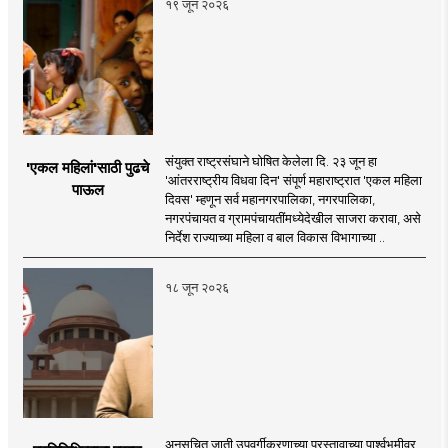
१९ जून २०२६
संयुक्त राष्ट्रसंघाने घोषित केलेला दि. २३ जून हा
'एकल महिलां'साठी पुढचे
'आंतरराष्ट्रीय विधवा दिन' संपूर्ण महाराष्ट्रात 'एकल महिला
पाऊल
दिवस' म्हणून सर्व महानगरपालिका, नगरपालिका,
नगरपंचायत व ग्रामपंचायतींमध्येदेखील साजरा करावा, असे
निर्देश राज्याच्या महिला व बाल विकास विभागाच्या ..
१८ जून २०२६
अनुसूचित जाती उपवर्गीकरणाच्या प्रस्तावाच्या पार्श्वभूमीवर