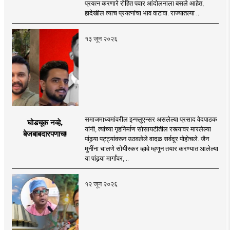
प्रयत्न करणारे रोहित पवार आंदोलनाला बसले आहेत,
हादेखील त्याच प्रयत्नांचा भाव वाटावा. राज्यातल्या ..
१३ जून २०२६
समाजमाध्यमांवरील इन्फ्लुएन्सर असलेल्या प्रसाद वेदपाठक
घोडचूक नव्हे,
यांनी, त्यांच्या गृहनिर्माण सोसायटीतील रस्त्यावर मारलेल्या
बेजबाबदारपणाच!
पांढर्‍या पट्ट्यांवरून उठवलेले वादळ सर्वदूर पोहोचले. जैन
मुनींना चालणे सोयीस्कर व्हावे म्हणून तयार करण्यात आलेल्या
या पांढर्‍या मार्गांवर, ..
१२ जून २०२६