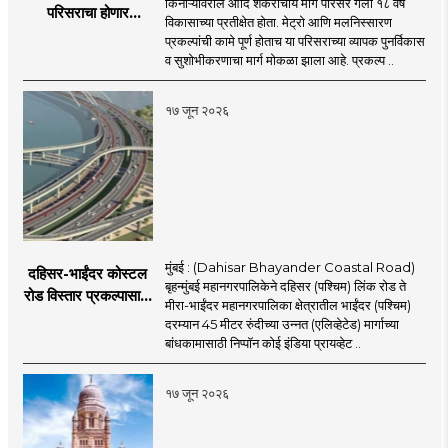
किनाऱ्यावरील आदि शंकराचार्य मार्ग परिसर गेली १८ वर्षे
परिसराचा होणार
विकासाच्या प्रतीक्षेत होता. मेट्रो आणि मलनिस्सारण
कायापालट; मेट्रोचे काम
प्रकल्पांची कामे पूर्ण होताच या परिसराच्या व्यापक पुनर्विकास
पूर्ण होताच पुनर्विकासाला
व सुशोभीकरणाचा मार्ग मोकळा झाला आहे. प्रकल्प ..
सुरुवात;
१७ जून २०२६
मुंबई : (Dahisar Bhayander Coastal Road)
दहिसर-भाईंदर कोस्टल
बृहन्मुंबई महानगरपालिकेने दहिसर (पश्चिम) लिंक रोड ते
रोड विस्तार प्रकल्पासाठी
मीरा-भाईंदर महानगरपालिका क्षेत्रातील भाईंदर (पश्चिम)
52.50 कोटी रुपयांच्या
दरम्यान 45 मीटर रुंदीच्या उन्नत (एलिव्हेटेड) मार्गाच्या
पीएमसी प्रस्तावाला
बांधकामासाठी निप्पॉन कोई इंडिया प्रायव्हेट ..
मंजुरीची प्रतीक्षा
१७ जून २०२६