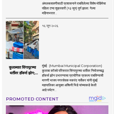
१,१२४ दुकानदारांवर
अंमलबजावणीसाठी प्रशासनाने राबविलेल्या विशेष मोहिमेचा
कारवाई
पहिला टप्पा शुक्रवारी (१३ जून) पूर्ण झाला. गेल्या
महिनाभरात ..
१६ जून २०२६
मुंबई : (Mumbai Municipal Corporation)
कुलाब्यात सिंगापूरच्या
कुलाबा कॉजवे परिसरात सिंगापूरच्या धर्तीवर नियोजनबद्ध
धर्तीवर हॉकर्स झोन;
हॉकर्स झोन उभारण्याचा प्रायोगिक प्रकल्प राबविण्याची
पर्यटन आणि
मागणी भाजप नगरसेवक मकरंद नार्वेकर यांनी मुंबई
महसूलवाढीच्या दृष्टीने
महापालिका आयुक्त अश्विनी भिडे यांच्याकडे केली
मकरंद नार्वेकर यांचे
आहे.पर्यटन ..
आयुक्तांना पत्र