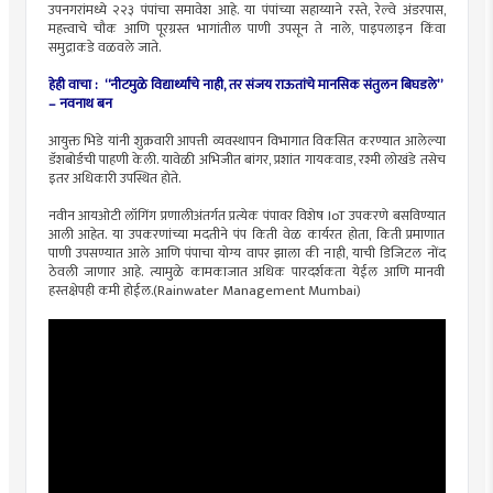
उपनगरांमध्ये २२३ पंपांचा समावेश आहे. या पंपांच्या सहाय्याने रस्ते, रेल्वे अंडरपास,
महत्त्वाचे चौक आणि पूरग्रस्त भागांतील पाणी उपसून ते नाले, पाइपलाइन किंवा
समुद्राकडे वळवले जाते.
हेही वाचा :
“नीटमुळे विद्यार्थ्यांचे नाही, तर संजय राऊतांचे मानसिक संतुलन बिघडले”
– नवनाथ बन
आयुक्त भिडे यांनी शुक्रवारी आपत्ती व्यवस्थापन विभागात विकसित करण्यात आलेल्या
डॅशबोर्डची पाहणी केली. यावेळी अभिजीत बांगर, प्रशांत गायकवाड, रश्मी लोखंडे तसेच
इतर अधिकारी उपस्थित होते.
नवीन आयओटी लॉगिंग प्रणालीअंतर्गत प्रत्येक पंपावर विशेष IoT उपकरणे बसविण्यात
आली आहेत. या उपकरणांच्या मदतीने पंप किती वेळ कार्यरत होता, किती प्रमाणात
पाणी उपसण्यात आले आणि पंपाचा योग्य वापर झाला की नाही, याची डिजिटल नोंद
ठेवली जाणार आहे. त्यामुळे कामकाजात अधिक पारदर्शकता येईल आणि मानवी
हस्तक्षेपही कमी होईल.(Rainwater Management Mumbai)