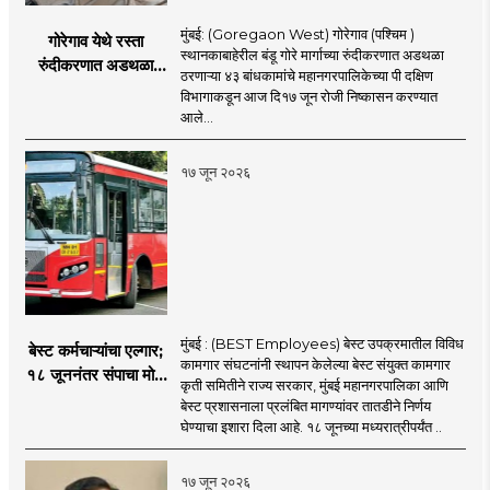
मुंबई: (Goregaon West) गोरेगाव (पश्चिम )
गोरेगाव येथे रस्ता
स्थानकाबाहेरील बंडू गोरे मार्गाच्या रुंदीकरणात अडथळा
रुंदीकरणात अडथळा
ठरणाऱ्या ४३ बांधकामांचे महानगरपालिकेच्या पी दक्षिण
ठरणाऱ्या ४३ बांधकामांचे
विभागाकडून आज दि१७ जून रोजी निष्कासन करण्यात
निष्कासन
आले...
१७ जून २०२६
मुंबई : (BEST Employees) बेस्ट उपक्रमातील विविध
बेस्ट कर्मचाऱ्यांचा एल्गार;
कामगार संघटनांनी स्थापन केलेल्या बेस्ट संयुक्त कामगार
१८ जूननंतर संपाचा मोठा
कृती समितीने राज्य सरकार, मुंबई महानगरपालिका आणि
इशारा
बेस्ट प्रशासनाला प्रलंबित मागण्यांवर तातडीने निर्णय
घेण्याचा इशारा दिला आहे. १८ जूनच्या मध्यरात्रीपर्यंत ..
१७ जून २०२६