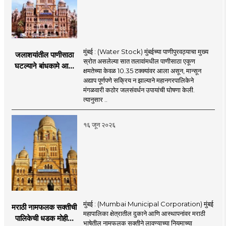
मुंबई : (Water Stock) मुंबईच्या पाणीपुरवठ्याचा मुख्य
जलाशयांतील पाणीसाठा
स्रोत असलेल्या सात तलावांमधील पाणीसाठा एकूण
घटल्याने बांधकामे आणि
क्षमतेच्या केवळ 10.35 टक्क्यांवर आला असून, मान्सून
जलतरण तलावांना
अद्याप पूर्णपणे सक्रिय न झाल्याने महानगरपालिकेने
पाणीपुरवठा बंद;
मंगळवारी कठोर जलसंवर्धन उपायांची घोषणा केली.
व्यावसायिक वापरावरही
त्यानुसार ..
निर्बंध
१६ जून २०२६
मुंबई : (Mumbai Municipal Corporation) मुंबई
मराठी नामफलक सक्तीची
महापालिका क्षेत्रातील दुकाने आणि आस्थापनांवर मराठी
पालिकेची धडक मोहीम;
भाषेतील नामफलक सक्तीने लावण्याच्या नियमाच्या