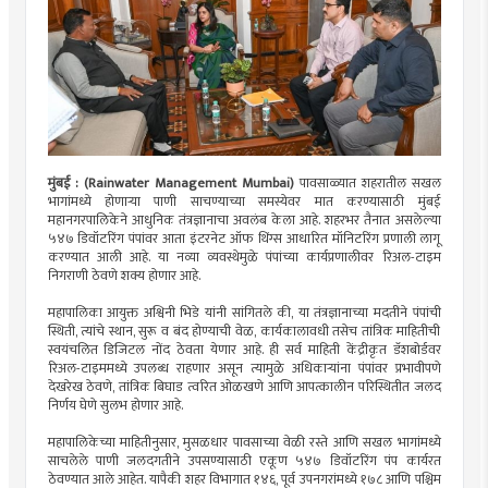
मुंबई : (Rainwater Management Mumbai)
पावसाळ्यात शहरातील सखल
भागांमध्ये होणाऱ्या पाणी साचण्याच्या समस्येवर मात करण्यासाठी मुंबई
महानगरपालिकेने आधुनिक तंत्रज्ञानाचा अवलंब केला आहे. शहरभर तैनात असलेल्या
५४७ डिवॉटरिंग पंपांवर आता इंटरनेट ऑफ थिंग्स आधारित मॉनिटरिंग प्रणाली लागू
करण्यात आली आहे. या नव्या व्यवस्थेमुळे पंपांच्या कार्यप्रणालीवर रिअल-टाइम
निगराणी ठेवणे शक्य होणार आहे.
महापालिका आयुक्त अश्विनी भिडे यांनी सांगितले की, या तंत्रज्ञानाच्या मदतीने पंपांची
स्थिती, त्यांचे स्थान, सुरू व बंद होण्याची वेळ, कार्यकालावधी तसेच तांत्रिक माहितीची
स्वयंचलित डिजिटल नोंद ठेवता येणार आहे. ही सर्व माहिती केंद्रीकृत डॅशबोर्डवर
रिअल-टाइममध्ये उपलब्ध राहणार असून त्यामुळे अधिकाऱ्यांना पंपांवर प्रभावीपणे
देखरेख ठेवणे, तांत्रिक बिघाड त्वरित ओळखणे आणि आपत्कालीन परिस्थितीत जलद
निर्णय घेणे सुलभ होणार आहे.
महापालिकेच्या माहितीनुसार, मुसळधार पावसाच्या वेळी रस्ते आणि सखल भागांमध्ये
साचलेले पाणी जलदगतीने उपसण्यासाठी एकूण ५४७ डिवॉटरिंग पंप कार्यरत
ठेवण्यात आले आहेत. यापैकी शहर विभागात १४६, पूर्व उपनगरांमध्ये १७८ आणि पश्चिम