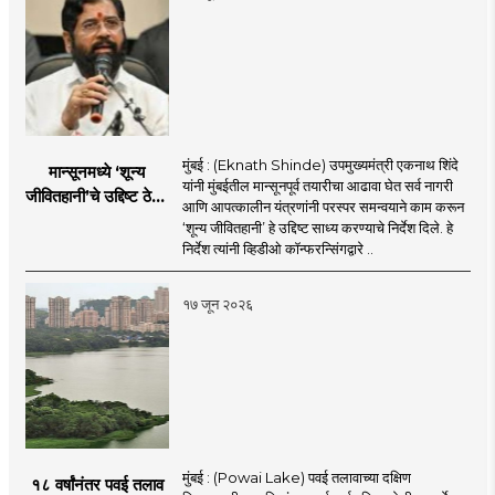
मुंबई : (Eknath Shinde) उपमुख्यमंत्री एकनाथ शिंदे
मान्सूनमध्ये ‘शून्य
यांनी मुंबईतील मान्सूनपूर्व तयारीचा आढावा घेत सर्व नागरी
जीवितहानी’चे उद्दिष्ट ठेवून
आणि आपत्कालीन यंत्रणांनी परस्पर समन्वयाने काम करून
सर्व यंत्रणांनी काम करावे
‘शून्य जीवितहानी’ हे उद्दिष्ट साध्य करण्याचे निर्देश दिले. हे
: उपमुख्यमंत्री एकनाथ
निर्देश त्यांनी व्हिडीओ कॉन्फरन्सिंगद्वारे ..
शिंदे
१७ जून २०२६
मुंबई : (Powai Lake) पवई तलावाच्या दक्षिण
१८ वर्षांनंतर पवई तलाव