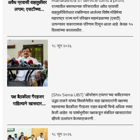
Maharashtra ST service turns a profit
अवैध प्रवासी वाहतुकीवर
राज्यातील बसस्थानक परिसरातील अवैध प्रवासी
लगाम; एसटीच्या
वाहतुकीविरोधात राबविण्यात आलेल्या विशेष मोहिमेचा
उत्पन्नात १५ दिवसांत
महाराष्ट्र राज्य मार्ग परिवहन महामंडळाच्या (एसटी)
४३.८३ कोटींची वाढ!
उत्पन्नावर सकारात्मक परिणाम दिसून आला आहे. केवळ १५
दिवसांच्या कालावधीत ..
१८ जून २०२६
(Shiv Sena UBT) 'ऑपरेशन टायगर'च्या चर्चेदरम्यान
पक्ष बैठकीला गैरहजर
उद्धव ठाकरे यांच्या शिवसेनेतील सहा खासदारांनी पक्षाच्या
राहिल्याने खासदार
महत्त्वाच्या बैठकीला गैरहजर राहत बंडाची चिन्हे अधिक स्पष्ट
अपात्र ठरू शकतात का?
केली आहेत. या पार्श्वभूमीवर पक्षाकडून संबंधित खासदारांवर
व्हीप आणि कायदा नेमकं
व्हीपचे उल्लंघन केल्याप्रकरणी ..
काय सांगतो?
१८ जून २०२६