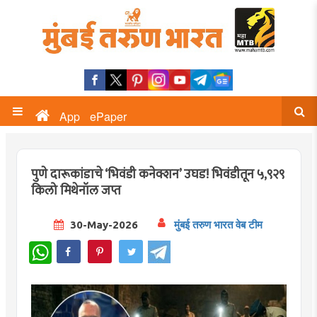
App
ePaper
पुणे दारूकांडाचे ‘भिवंडी कनेक्शन’ उघड! भिवंडीतून ५,९२९
किलो मिथेनॉल जप्त
30-May-2026
मुंबई तरुण भारत वेब टीम
WhatsApp