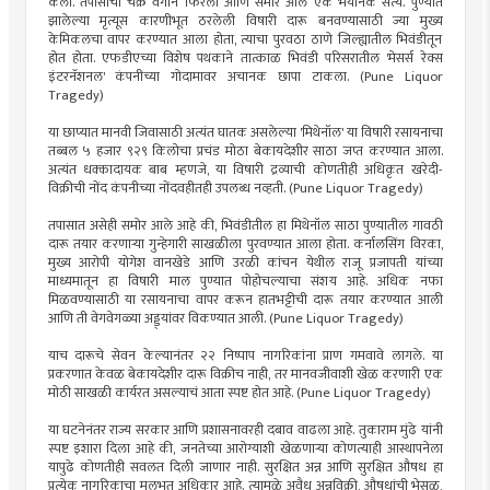
केली. तपासाची चक्रे वेगाने फिरली आणि समोर आले एक भयानक सत्य. पुण्यात
झालेल्या मृत्यूस कारणीभूत ठरलेली विषारी दारू बनवण्यासाठी ज्या मुख्य
केमिकलचा वापर करण्यात आला होता, त्याचा पुरवठा ठाणे जिल्ह्यातील भिवंडीतून
होत होता. एफडीएच्या विशेष पथकाने तात्काळ भिवंडी परिसरातील 'मेसर्स रेक्स
इंटरनॅशनल' कंपनीच्या गोदामावर अचानक छापा टाकला. (Pune Liquor
Tragedy)
या छाप्यात मानवी जिवासाठी अत्यंत घातक असलेल्या 'मिथेनॉल' या विषारी रसायनाचा
तब्बल ५ हजार ९२९ किलोचा प्रचंड मोठा बेकायदेशीर साठा जप्त करण्यात आला.
अत्यंत धक्कादायक बाब म्हणजे, या विषारी द्रव्याची कोणतीही अधिकृत खरेदी-
विक्रीची नोंद कंपनीच्या नोंदवहीतही उपलब्ध नव्हती. (Pune Liquor Tragedy)
तपासात असेही समोर आले आहे की, भिवंडीतील हा मिथेनॉल साठा पुण्यातील गावठी
दारू तयार करणाऱ्या गुन्हेगारी साखळीला पुरवण्यात आला होता. कर्नालसिंग विरका,
मुख्य आरोपी योगेश वानखेडे आणि उरळी कांचन येथील राजू प्रजापती यांच्या
माध्यमातून हा विषारी माल पुण्यात पोहोचल्याचा संशय आहे. अधिक नफा
मिळवण्यासाठी या रसायनाचा वापर करून हातभट्टीची दारू तयार करण्यात आली
आणि ती वेगवेगळ्या अड्ड्यांवर विकण्यात आली. (Pune Liquor Tragedy)
याच दारूचे सेवन केल्यानंतर २२ निष्पाप नागरिकांना प्राण गमवावे लागले. या
प्रकरणात केवळ बेकायदेशीर दारू विक्रीच नाही, तर मानवजीवाशी खेळ करणारी एक
मोठी साखळी कार्यरत असल्याचं आता स्पष्ट होत आहे. (Pune Liquor Tragedy)
या घटनेनंतर राज्य सरकार आणि प्रशासनावरही दबाव वाढला आहे. तुकाराम मुंढे यांनी
स्पष्ट इशारा दिला आहे की, जनतेच्या आरोग्याशी खेळणाऱ्या कोणत्याही आस्थापनेला
यापुढे कोणतीही सवलत दिली जाणार नाही. सुरक्षित अन्न आणि सुरक्षित औषध हा
प्रत्येक नागरिकाचा मूलभूत अधिकार आहे. त्यामुळे अवैध अन्नविक्री, औषधांची भेसळ,