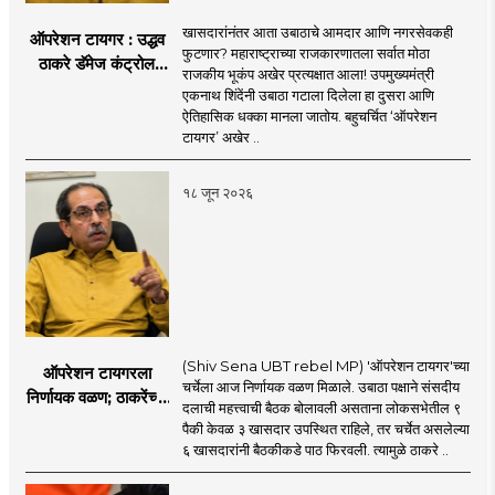
खासदारांनंतर आता उबाठाचे आमदार आणि नगरसेवकही
ऑपरेशन टायगर : उद्धव
फुटणार? महाराष्ट्राच्या राजकारणातला सर्वात मोठा
ठाकरे डॅमेज कंट्रोल
राजकीय भूकंप अखेर प्रत्यक्षात आला! उपमुख्यमंत्री
करण्यात सपशेल अपयशी!
एकनाथ शिंदेंनी उबाठा गटाला दिलेला हा दुसरा आणि
सहा खासदारांनंतर
ऐतिहासिक धक्का मानला जातोय. बहुचर्चित ‘ऑपरेशन
आमदारांसह नगरसेवकही
टायगर’ अखेर ..
शिंदेंकडे जाण्याच्या चर्चा
सुरू
१८ जून २०२६
(Shiv Sena UBT rebel MP) 'ऑपरेशन टायगर'च्या
ऑपरेशन टायगरला
चर्चेला आज निर्णायक वळण मिळाले. उबाठा पक्षाने संसदीय
निर्णायक वळण; ठाकरेंच्या
दलाची महत्त्वाची बैठक बोलावली असताना लोकसभेतील ९
बैठकीला ६ खासदार
पैकी केवळ ३ खासदार उपस्थित राहिले, तर चर्चेत असलेल्या
गैरहजर, थेट शिंदे सेनेत
६ खासदारांनी बैठकीकडे पाठ फिरवली. त्यामुळे ठाकरे ..
विलीन होण्याचा प्रस्ताव?