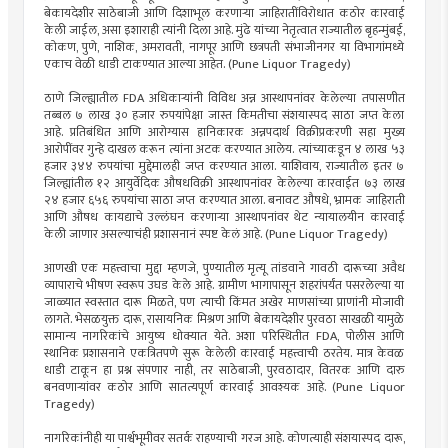
बेकायदेशीर साठेबाजी आणि दिशाभूल करणाऱ्या जाहिरातींविरोधात कठोर कारवाई
केली जाईल, असा इशाराही त्यांनी दिला आहे. मुंढे यांच्या नेतृत्वात राज्यातील बृहन्मुंबई,
कोकण, पुणे, नाशिक, अमरावती, नागपूर आणि छत्रपती संभाजीनगर या विभागांमध्ये
एकाच वेळी धाडी टाकण्यात आल्या आहेत. (Pune Liquor Tragedy)
ठाणे जिल्ह्यातील FDA अधिकाऱ्यांनी विविध अन्न आस्थापनांवर केलेल्या तपासणीत
तब्बल ७ लाख ३० हजार रुपयांपेक्षा जास्त किमतीचा संशयास्पद साठा जप्त केला
आहे. प्रतिबंधित आणि आरोग्यास हानिकारक अन्नपदार्थ विक्रीप्रकरणी सहा मुख्य
आरोपींवर गुन्हे दाखल करून त्यांना अटक करण्यात आलेय. त्यांच्याकडून ४ लाख ५३
हजार ३४४ रुपयांचा मुद्देमालही जप्त करण्यात आला. याशिवाय, राज्यातील इतर ७
जिल्ह्यांतील १२ आयुर्वेदिक औषधविक्री आस्थापनांवर केलेल्या कारवाईत ७३ लाख
२४ हजार ६५६ रुपयांचा साठा जप्त करण्यात आला. बनावट औषधे, भ्रामक जाहिराती
आणि औषध कायद्याचे उल्लंघन करणाऱ्या आस्थापनांवर थेट न्यायालयीन कारवाई
केली जाणार असल्याचंही प्रशासनानं स्पष्ट केलं आहे. (Pune Liquor Tragedy)
आणखी एक महत्त्वाचा मुद्दा म्हणजे, पुण्यातील मृत्यू तांडवाने गावठी दारूच्या अवैध
व्यापाराचे भीषण स्वरूप उघड केले आहे. ग्रामीण भागापासून शहरांपर्यंत पसरलेल्या या
जाळ्यात स्वस्तात दारू मिळते, पण त्याची किंमत अखेर माणसांच्या प्राणांनी मोजावी
लागते. भेसळयुक्त दारू, रासायनिक मिश्रण आणि बेकायदेशीर पुरवठा साखळी यामुळे
सामान्य नागरिकांचे आयुष्य धोक्यात येते. अशा परिस्थितीत FDA, पोलीस आणि
स्थानिक प्रशासनाने एकत्रितपणे सुरू केलेली कारवाई महत्त्वाची ठरतेय. मात्र केवळ
धाडी टाकून हा प्रश्न संपणार नाही, तर साठेबाजी, पुरवठादार, वितरक आणि दारु
बनवणाऱ्यांवर कठोर आणि सातत्यपूर्ण कारवाई आवश्यक आहे. (Pune Liquor
Tragedy)
नागरिकांनीही या पार्श्वभूमीवर सतर्क राहण्याची गरज आहे. कोणत्याही संशयास्पद दारू,