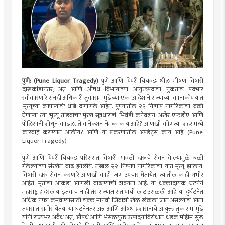
पुणे: (Pune Liquor Tragedy)
पुणे आणि पिंपरी-चिंचवडमधील भीषण विषारी
दारूकांडानंतर, अन्न आणि औषध विभागाच्या आयुक्तपदाचा नुकताच पदभार
स्वीकारणारे सनदी अधिकारी तुकाराम मुंढेंच्या एका आदेशाने राज्याच्या कानाकोपऱ्यात
'मृत्यूच्या व्यापाऱ्यांचे' धाबे दणाणले आहेत. पुण्यातील २२ निष्पाप नागरिकांचा बळी
घेणाऱ्या त्या 'मृत्यू तांडवाचा' मुख्य सूत्रधाराचं 'भिवंडी कनेक्शन' अखेर एफडीए आणि
पोलिसांनी शोधून काढलं. ते कनेक्शन नेमकं काय आहे? आणखी कोणत्या शहरांमध्ये
कारवाई करण्यात आलीय? आणि या प्रकरणातील अपडेट्स काय आहे. (Pune
Liquor Tragedy)
पुणे आणि पिंपरी-चिंचवड परिसरात विषारी गावठी दारूचे सेवन केल्यामुळे बळी
गेलेल्यांच्या संख्येत वाढ झालीय. तब्बल २२ निष्पाप नागरिकांचा यात मृत्यू झालाय.
विषारी दारु सेवन करणारे आणखी काही जण उपचार घेतायेत, त्यातील काही गंभीर
आहेत. मृतांचा आकडा आणखी वाढण्याची शक्यता आहे. या धक्कादायक घटनेनं
महाराष्ट्र हादरलाय. इतकंच नाही तर राज्यात संतापाची लाट उसळली आहे. या दुर्घटनेत
अधिक नफा कमवण्यासाठी चक्क मानवी जिवाशी खेळ खेळला जात असल्याचं आता
तपासात समोर येतंय. या घटनेनंतर अन्न आणि औषध प्रशासनाचे आयुक्त तुकाराम मुंढे
यांनी राज्यभर अवैध अन्न, औषधे आणि भेसळयुक्त उत्पादनांविरोधात धडक मोहीम सुरू