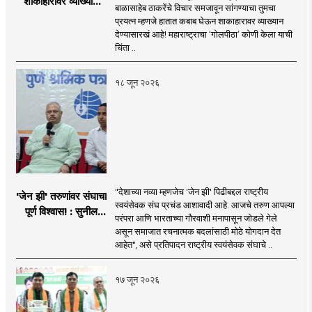
शाकाहारावर व्याख्यान
बाळासाहेब ठाकरेंचे विचार समजावून सांगण्याचा तुमचा
देण्यासारखा राऊत यांचा
प्रयत्न म्हणजे हातात कबाब घेऊन शाकाहारावर व्याख्यान
प्रयत्न - नवनाथ बन
देण्यासारखं आहे! महाराष्ट्राचा ‘गोलपीठा’ कोणी केला याची
चिंता ..
१८ जून २०२६
"देशाच्या नव्या म्हणजेच 'जेन झी' पिढीबद्दल राष्ट्रीय
'जेन झी' तरुणांवर संघाचा
स्वयंसेवक संघ प्रचंड आशावादी आहे. आजचे तरुण आपल्या
पूर्ण विश्वास! : सुनील
परंपरा आणि भारताच्या गौरवाशी मनापासून जोडले गेले
आंबेकर
असून समाजात रचनात्मक बदलांसाठी मोठे योगदान देत
आहेत", असे प्रतिपादन राष्ट्रीय स्वयंसेवक संघाचे ..
१७ जून २०२६