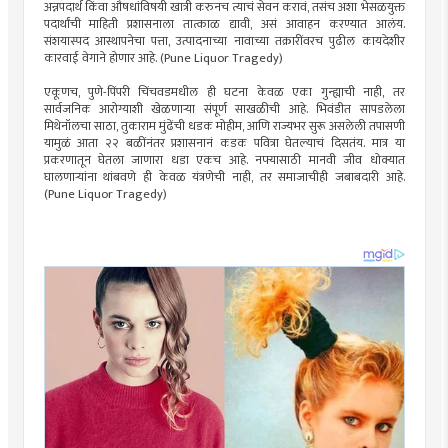
अन्नपदार्थ किंवा औषधांविषयी खात्री करुनच त्याचं सेवन करावं, तसंच अशा भेसळयुक्त
पदार्थांची माहिती प्रशासनाला तात्काळ द्यावी, असं आवाहन करण्यात आलंय.
संशयास्पद आस्थापनेचा पत्ता, उत्पादनाच्या नावाच्या तक्रारींवरच पुढील कायदेशीर
कारवाई वेगाने होणार आहे. (Pune Liquor Tragedy)
एकूणच, पुणे-पिंपरी चिंचवडमधील ही घटना केवळ एका गुन्ह्याची नाही, तर
सार्वजनिक आरोग्याशी खेळणाऱ्या संपूर्ण साखळीची आहे. भिवंडीत सापडलेला
मिथेनॉलचा साठा, तुकाराम मुंढेंची धडक मोहीम, आणि राज्यभर सुरू असलेली तपासणी
यामुळं आता २२ बळींनंतर प्रशासनानं कडक पवित्रा घेतल्याचं दिसतंय. मात्र या
प्रकरणातून घेतला जाणारा धडा एकच आहे. नफ्यासाठी मानवी जीव धोक्यात
घालणाऱ्यांना थांबवणे ही केवळ यंत्रणेची नाही, तर समाजाचीही जबाबदारी आहे.
(Pune Liquor Tragedy)