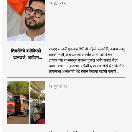
१८ जून २०२६
२०२२ सालची एकनाथ शिंदेंची पहिली बंडखोरी, उबाठा पचवू
शिवसेनेचे बालेकिल्ले
शकली नाही, तोच अवघ्या ४ वर्षांत आता 'ऑपरेशन
ढासळले; आदित्य
टायगर'च्या माध्यमातून पक्षाला दुसरा आणि सर्वात मोठा
ठाकरेंच्या नेतृत्वावरच
धक्का बसला. उबाठाच्या ९ पैकी ६ खासदारांनी थेट दिल्लीत
प्रश्नचिन्ह? ठाकरे ब्रँड
लोकसभा अध्यक्षांची भेट घेऊन वेगळ्या गटाची मागणी ..
नेमका कुठे चुकला?
१८ जून २०२६