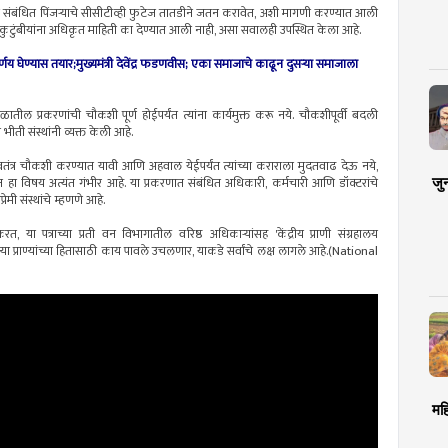
ठी संबंधित पिंजऱ्याचे सीसीटीव्ही फुटेज तातडीने जतन करावेत, अशी मागणी करण्यात आली
या कुटुंबीयांना अधिकृत माहिती का देण्यात आली नाही, असा सवालही उपस्थित केला आहे.
य घेण्यास तयार;मुख्यमंत्री देवेंद्र फडणवीस; एका समाजाचे काढून दुसऱ्या समाजाला
यकाळातील प्रकरणांची चौकशी पूर्ण होईपर्यंत त्यांना कार्यमुक्त करू नये. चौकशीपूर्वी बदली
ीती संस्थांनी व्यक्त केली आहे.
स्वतंत्र चौकशी करण्यात यावी आणि अहवाल येईपर्यंत त्यांच्या कराराला मुदतवाढ देऊ नये,
जु
धित हा विषय अत्यंत गंभीर आहे. या प्रकरणात संबंधित अधिकारी, कर्मचारी आणि डॉक्टरांचे
रेमी संस्थांचे म्हणणे आहे.
रत, या पत्राच्या प्रती वन विभागातील वरिष्ठ अधिकाऱ्यांसह 'केंद्रीय प्राणी संग्रहालय
 प्राण्यांच्या हितासाठी काय पावले उचलणार, याकडे सर्वांचे लक्ष लागले आहे.(National
मह