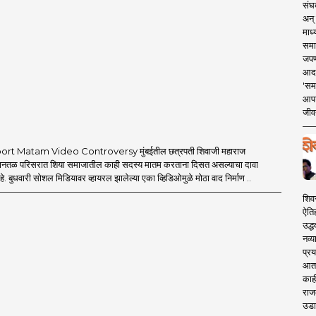
संघक
अन् 
माध्
समा
जपण
आदर्
'सम
आपट
जीवन
rt Matam Video Controversy मुंबईतील छत्रपती शिवाजी महाराज
िमानतळ परिसरात शिया समाजातील काही सदस्य मातम करताना दिसत असल्याचा दावा
 बुधवारी सोशल मिडियावर व्हायरल झालेल्या एका व्हिडिओमुळे मोठा वाद निर्माण ..
शिव
ऐति
उद्ध
नव्य
प्रय
आता 
काही
राज
उडा