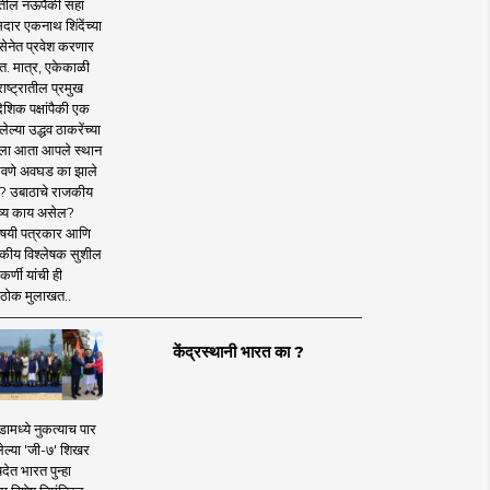
तील नऊपैकी सहा
दार एकनाथ शिंदेंच्या
सेनेत प्रवेश करणार
त. मात्र, एकेकाळी
ाष्ट्रातील प्रमुख
देशिक पक्षांपैकी एक
ल्या उद्धव ठाकरेंच्या
षाला आता आपले स्थान
वणे अवघड का झाले
? उबाठाचे राजकीय
ष्य काय असेल?
िषयी पत्रकार आणि
कीय विश्लेषक सुशील
र्णी यांची ही
ठोक मुलाखत..
केंद्रस्थानी भारत का ?
ामध्ये नुकत्याच पार
ेल्या 'जी-७' शिखर
देत भारत पुन्हा