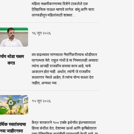
महिला सक्षमीकरणाच्या दिशेने टाकलेले एक
ऐतिहासिक पाऊल म्हणावे लागेल. बांबू आणि चारा
लागवडीतून महिलांसाठी शाश्वत ..
१६ जून २०२६
वय वाढल्यावर माणसाला नैसर्गिकरीत्याच थोडीफार
र्याय थोडा सक्षम
प्रगल्भता येते. राहुल गांधी हे या नियमालाही अपवाद!
करा!
त्यांना आजही राजकीय वास्तव काय आहे, याचे
आकलन होत नाही. अर्थात, त्यांनी जे राजकीय
सल्लागार नेमले आहेत, ते त्यांना योग्य सल्ला देत
नाहीत, अन्यथा ज्या ..
१५ जून २०२६
केंद्र सरकारने १०० टक्के इथेनॉल इंधनवापराला
्थिक स्वातंत्र्याचा
हिरवा कंदील देत, देशाच्या ऊर्जा आणि कृषिक्षेत्रात
नवा जाहीरनामा
एका ऐतिहासिक क्रांतीची पायाभरणी केली आहे. या