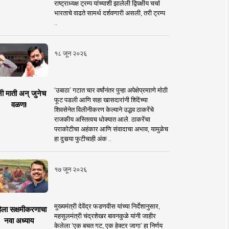
राष्ट्राध्यक्ष ट्रम्प यांच्याशी झालेली द्विपक्षीय चर्चा
भारताचे वाढते सामर्थ दर्शवणारी असली, तरी ट्रम्प
..
१८ जून २०२६
‘उबाठा’ गटात चार वर्षांनंतर पुन्हा अपेक्षेप्रमााणे मोठी
नी माती अन् जुनेच
फूट पडली आणि सहा खासदारांनी शिंदेंच्या
वळण!
शिवसेनेत विलीनीकरण केल्याने उद्धव ठाकरेंचे
राजकीय अस्तित्वच धोक्यात आले. ठाकरेंचा
पराकोटीचा अहंकार आणि संवादाचा अभाव, यामुळेच
हा दुसर्‍या फुटीचाही अंक ..
१७ जून २०२६
मुख्यमंत्री देवेंद्र फडणवीस यांच्या निर्देशानुसार,
िला सक्षमीकरणाचा
महसूलमंत्री चंद्रशेखर बावनकुळे यांनी जाहीर
नवा अध्याय
केलेला ‘एक बचत गट, एक हेक्टर जागा’ हा निर्णय