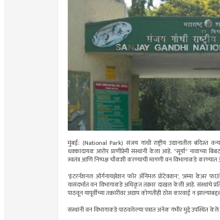
​मुंबई: (National Park) संजय गांधी राष्ट्रीय उद्यानातील बंदिस्त व
धक्कादायक आरोप प्राणीप्रेमी संस्थांनी केला आहे. "सूर्या" नावाच्या ब
स्वतंत्र आणि निष्पक्ष चौकशी करण्याची मागणी वन विभागाकडे करण्यात
​'इंटरनॅशनल ऑर्गनायझेशन फॉर ॲनिमल प्रोटेक्शन', 'अम्मा केअर फाउंड
यासंदर्भात वन विभागाकडे अधिकृत तक्रार दाखल केली आहे. संस्थांचे प्रतिनिधी
पाठवून यापूर्वीच्या तक्रारींवर अद्याप कोणतीही ठोस कारवाई न झाल्याबद्दल
​संस्थांनी वन विभागाकडे पाठवलेल्या पत्रात अनेक गंभीर मुद्दे उपस्थित केल