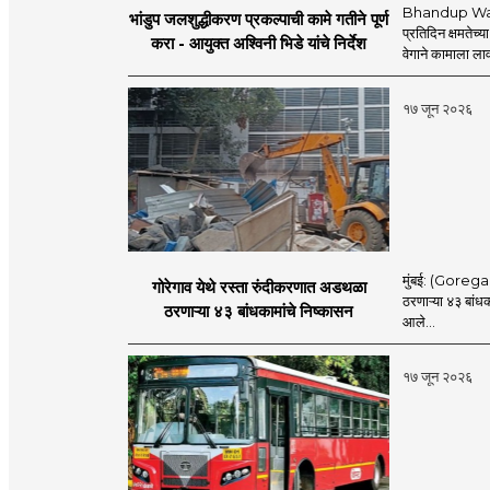
Bhandup Water
भांडुप जलशुद्धीकरण प्रकल्पाची कामे गतीने पूर्ण
प्रतिदिन क्षमतेच्य
करा - आयुक्त अश्विनी भिडे यांचे निर्देश
वेगाने कामाला लाव
१७ जून २०२६
मुंबई: (Goregaon
गोरेगाव येथे रस्ता रुंदीकरणात अडथळा
ठरणाऱ्या ४३ बांध
ठरणाऱ्या ४३ बांधकामांचे निष्कासन
आले...
१७ जून २०२६