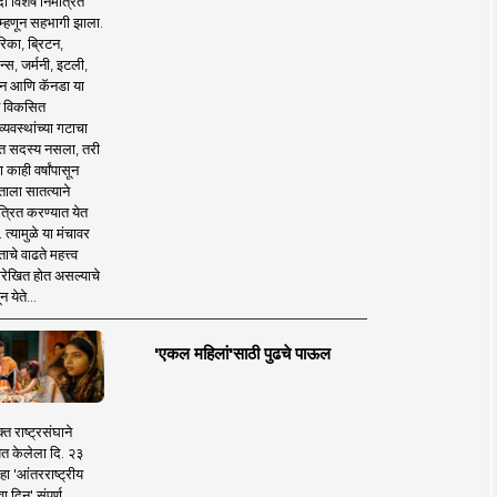
 विशेष निमंत्रित
 म्हणून सहभागी झाला.
िका, ब्रिटन,
न्स, जर्मनी, इटली,
न आणि कॅनडा या
 विकसित
व्यवस्थांच्या गटाचा
त सदस्य नसला, तरी
या काही वर्षांपासून
ताला सातत्याने
त्रित करण्यात येत
 त्यामुळे या मंचावर
ाचे वाढते महत्त्व
रेखित होत असल्याचे
न येते...
'एकल महिलां'साठी पुढचे पाऊल
क्त राष्ट्रसंघाने
ित केलेला दि. २३
हा 'आंतरराष्ट्रीय
ा दिन' संपूर्ण