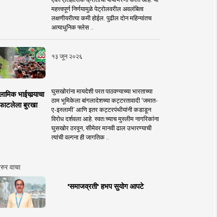
महत्त्वपूर्ण निर्णयामुळे पेट्रोलवरील अवलंबित्व
लक्षणीयरीत्या कमी होईल. पुढील दोन महिन्यांतच
अत्याधुनिक फ्लेस ..
१३ जून २०२६
घुसखोरांना मायदेशी परत पाठवण्याच्या भारताच्या
लामिक भाईचार्‍याचा
ठाम भूमिकेला बांगलादेशच्या कट्टरतावादी ‘जमात-
फाटलेला बुरखा
ए-इस्लामी’ आणि इतर कट्टरपंथीयांनी कडाडून
विरोध दर्शवला आहे. स्वतःच्याच मुस्लीम नागरिकांना
घुसखोर ठरवून, सीमेवर मानवी ढाल उभारण्याची
त्यांची वल्गना ही जागतिक ..
रुर वाचा
'समाजव्रती' हभप सुयोग आपटे