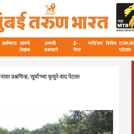
अर्थभारत
आमचे
आमची
ई-
मनोरंजन
विविध
रा.स्व.स
लेखक
प्रकाशने
पेपर
परिवार
ावर प्रश्नचिन्ह; 'सूर्या'च्या मृत्यूने वाद पेटला