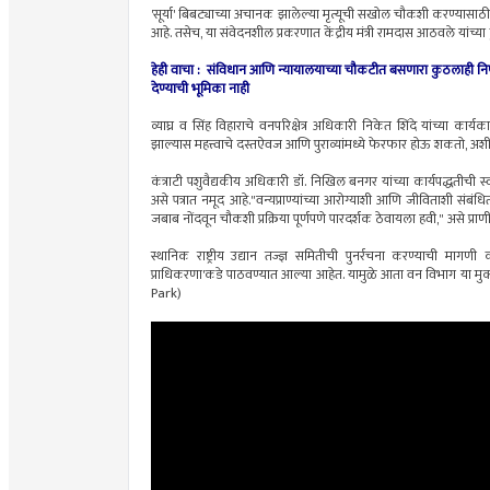
​'सूर्या' बिबट्याच्या अचानक झालेल्या मृत्यूची सखोल चौकशी करण्यासा
आहे. तसेच, या संवेदनशील प्रकरणात केंद्रीय मंत्री रामदास आठवले यांच्
हेही वाचा : संविधान आणि न्यायालयाच्या चौकटीत बसणारा कुठलाही निर्ण
देण्याची भूमिका नाही
व्याघ्र व सिंह विहाराचे वनपरिक्षेत्र अधिकारी निकेत शिंदे यांच्या कार्
झाल्यास महत्त्वाचे दस्तऐवज आणि पुराव्यांमध्ये फेरफार होऊ शकतो, अशी भ
कंत्राटी पशुवैद्यकीय अधिकारी डॉ. निखिल बनगर यांच्या कार्यपद्धतीची 
असे पत्रात नमूद आहे."वन्यप्राण्यांच्या आरोग्याशी आणि जीविताशी संबं
जबाब नोंदवून चौकशी प्रक्रिया पूर्णपणे पारदर्शक ठेवायला हवी," असे प्राणीप्
​स्थानिक राष्ट्रीय उद्यान तज्ज्ञ समितीची पुनर्रचना करण्याची मागणी क
प्राधिकरणा'कडे पाठवण्यात आल्या आहेत. यामुळे आता वन विभाग या मुक्या
Park)