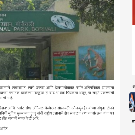
अ
न्यप्राण्यांचे व्यवस्थापन, त्यांचे उपचार आणि देखभालीबाबत गंभीर अनियमितता झाल्याचा
िबट्याच्या अचानक झालेल्या मृत्यूमुळे हा वाद अधिक चिघळला असून, या संपूर्ण प्रकरणाची
 आली आहे.
ेशन' आणि 'प्लांट ॲण्ड ॲनिमल वेल्फेअर सोसायटी' (पॉज-मुंबई) यांच्या संयुक्त टीमने
 सुनिष सुब्रमण्यन कुंजु यांनी राष्ट्रीय उद्यानाचे क्षेत्र संचालक तथा वनसंरक्षक यांना पत्र
 तीव्र नाराजी व्यक्त केली आहे.
भा
े आहेत.