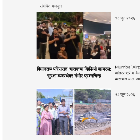
संबंधित मजकूर
१८ जून २०२६
Mumbai Airpo
विमानतळ परिसरात 'मातम'चा व्हिडिओ व्हायरल;
आंतरराष्ट्रीय व
सुरक्षा व्यवस्थेवर गंभीर प्रश्नचिन्ह
करण्यात आला आहे.
१८ जून २०२६