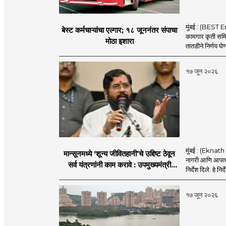
मुंबई : (BEST E
बेस्ट कर्मचाऱ्यांचा एल्गार; १८ जूननंतर संपाचा
कामगार कृती समित
मोठा इशारा
तातडीने निर्णय घेण
१७ जून २०२६
मुंबई : (Eknath 
मान्सूनमध्ये ‘शून्य जीवितहानी’चे उद्दिष्ट ठेवून
नागरी आणि आपत्काल
सर्व यंत्रणांनी काम करावे : उपमुख्यमंत्री
निर्देश दिले. हे निर्
एकनाथ शिंदे
१७ जून २०२६