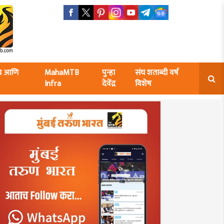
ंघ आणि
MahaMTB
पुन्हा
संघ शताब्दी वर्ष
Infra
देवेंद्र
विशेष