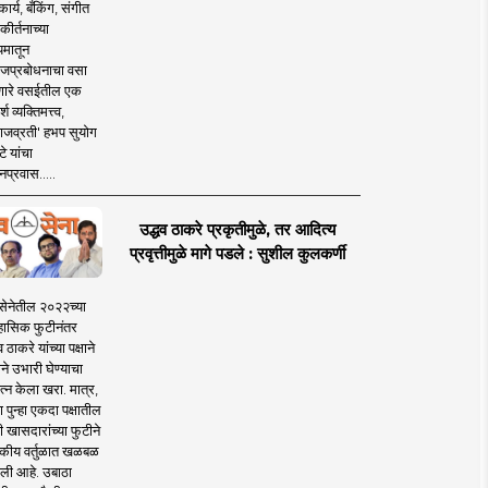
ार्य, बँकिंग, संगीत
कीर्तनाच्या
यमातून
जप्रबोधनाचा वसा
ारे वसईतील एक
श व्यक्तिमत्त्व,
ाजव्रती' हभप सुयोग
े यांचा
प्रवास.....
उद्धव ठाकरे प्रकृतीमुळे, तर आदित्य
प्रवृत्तीमुळे मागे पडले : सुशील कुलकर्णी
सेनेतील २०२२च्या
हासिक फुटीनंतर
व ठाकरे यांच्या पक्षाने
ाने उभारी घेण्याचा
त्न केला खरा. मात्र,
पुन्हा एकदा पक्षातील
 खासदारांच्या फुटीने
कीय वर्तुळात खळबळ
ली आहे. उबाठा