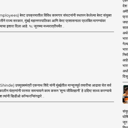
एकदा
देश
अमेर
mployees) बेस्ट उपक्रमातील विविध कामगार संघटनांनी स्थापन केलेल्या बेस्ट संयुक्त
फ्रा
ीने राज्य सरकार, मुंबई महानगरपालिका आणि बेस्ट प्रशासनाला प्रलंबित मागण्यांवर
जपा
्याचा इशारा दिला आहे. १८ जूनच्या मध्यरात्रीपर्यंत ..
सात
अर्थ
भार
गेल्
भार
निमं
आहे.
भारत
अधो
दिसू
Shinde) उपमुख्यमंत्री एकनाथ शिंदे यांनी मुंबईतील मान्सूनपूर्व तयारीचा आढावा घेत सर्व
ीन यंत्रणांनी परस्पर समन्वयाने काम करून ‘शून्य जीवितहानी’ हे उद्दिष्ट साध्य करण्याचे
देश त्यांनी व्हिडीओ कॉन्फरन्सिंगद्वारे ..
संयु
घोष
जून 
विधव