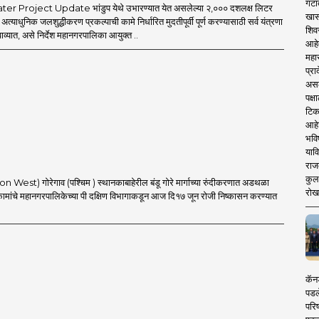
गटा
 Project Update भांडुप येथे उभारण्यात येत असलेल्या २,००० दशलक्ष लिटर
खास
ा अत्याधुनिक जलशुद्धीकरण प्रकल्पाची कामे निर्धारित मुदतीपूर्वी पूर्ण करण्यासाठी सर्व यंत्रणा
शिव
ाव्यात, असे निर्देश महानगरपालिका आयुक्त ..
आहे
महार
प्रा
असले
पक्
टिक
आहे
भवि
याव
राज
कुलक
 West) गोरेगाव (पश्चिम ) स्थानकाबाहेरील बंडू गोरे मार्गाच्या रुंदीकरणात अडथळा
रोख
कामांचे महानगरपालिकेच्या पी दक्षिण विभागाकडून आज दि१७ जून रोजी निष्कासन करण्यात
कॅनड
पडल
परिष