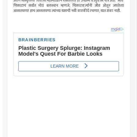
आणि सांस्कृतिक विकास महामंडळाने राबवलेला हा उपक्रम कौतुकास पात्र आहे. ‘जीव’
चित्रपटाचं सर्वांत मोठं बलस्थान म्हणजे, चित्रपटकर्त्यांनी जीव ओतून जपलेला
अस्सलपणा! हाच अस्सलपणा त्यांच्या यशाची नवी कारकीर्द रचणार, यात शंका नाही.