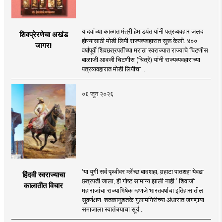
यादवांच्या काळात मंत्री हेमाडपंत यांनी पत्रव्यवहार जलद
शिवप्रेरणेचा अखंड
होण्यासाठी मोडी लिपी राज्यव्यवहारात सुरू केली. ४००
जागर!
वर्षांपूर्वी शिवछत्रपतींच्या मराठा स्वराज्यात राज्याचे चिटणीस
बाळाजी आवजी चिटणीस (चित्रे) यांनी राज्यव्यवहाराच्या
पत्रव्यवहारात मोडी लिपीचा ..
०६ जून २०२६
‘या युगी सर्व पृथ्वीवर म्लेंच्छ बादशहा, मर्‍हाटा पातशहा येवढा
हिंदवी स्वराज्याचा
छत्रपती जाला, ही गोष्ट सामान्य झाली नाही.’ शिवाजी
कालातीत विचार
महाराजांचा राज्याभिषेक म्हणजे भारतवर्षाचा इतिहासातील
सुवर्णक्षण. शतकानुशतके गुलामगिरीच्या अंधारात जगणार्‍या
समाजाला स्वातंत्र्याचा सूर्य ..