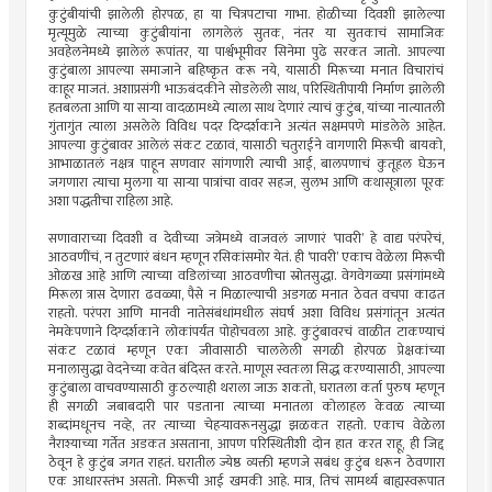
कुटुंबीयांची झालेली होरपळ, हा या चित्रपटाचा गाभा. होळीच्या दिवशी झालेल्या
मृत्यूमुळे त्याच्या कुटुंबीयांना लागलेलं सुतक, नंतर या सुतकाचं सामाजिक
अवहेलनेमध्ये झालेलं रूपांतर, या पार्श्वभूमीवर सिनेमा पुढे सरकत जातो. आपल्या
कुटुंबाला आपल्या समाजाने बहिष्कृत करू नये, यासाठी मिरूच्या मनात विचारांचं
काहूर माजतं. अशाप्रसंगी भाऊबंदकीने सोडलेली साथ, परिस्थितीपायी निर्माण झालेली
हतबलता आणि या सार्‍या वादळामध्ये त्याला साथ देणारं त्याचं कुटुंब, यांच्या नात्यातली
गुंतागुंत त्याला असलेले विविध पदर दिग्दर्शकाने अत्यंत सक्षमपणे मांडलेले आहेत.
आपल्या कुटुंबावर आलेलं संकट टळावं, यासाठी चतुराईने वागणारी मिरूची बायको,
आभाळातलं नक्षत्र पाहून सणवार सांगणारी त्याची आई, बालपणाचं कुतूहल घेऊन
जगणारा त्याचा मुलगा या सार्‍या पात्रांचा वावर सहज, सुलभ आणि कथासूत्राला पूरक
अशा पद्धतीचा राहिला आहे.
सणावाराच्या दिवशी व देवीच्या जत्रेमध्ये वाजवलं जाणारं ‘पावरी’ हे वाद्य परंपरेचं,
आठवणींचं, न तुटणारं बंधन म्हणून रसिकांसमोर येतं. ही ‘पावरी’ एकाच वेळेला मिरूची
ओळख आहे आणि त्याच्या वडिलांच्या आठवणीचा स्रोतसुद्धा. वेगवेगळ्या प्रसंगांमध्ये
मिरूला त्रास देणारा ढवळ्या, पैसे न मिळाल्याची अडगळ मनात ठेवत वचपा काढत
राहतो. परंपरा आणि मानवी नातेसंबंधांमधील संघर्ष अशा विविध प्रसंगांतून अत्यंत
नेमकेपणाने दिग्दर्शकाने लोकांपर्यंत पोहोचवला आहे. कुटुंबावरचं वाळीत टाकण्याचं
संकट टळावं म्हणून एका जीवासाठी चाललेली सगळी होरपळ प्रेक्षकांच्या
मनालासुद्धा वेदनेच्या कवेत बंदिस्त करते. माणूस स्वतःला सिद्ध करण्यासाठी, आपल्या
कुटुंबाला वाचवण्यासाठी कुठल्याही थराला जाऊ शकतो, घरातला कर्ता पुरुष म्हणून
ही सगळी जबाबदारी पार पडताना त्याच्या मनातला कोलाहल केवळ त्याच्या
शब्दांमधूनच नव्हे, तर त्याच्या चेहर्‍यावरूनसुद्धा झळकत राहतो. एकाच वेळेला
नैराश्याच्या गर्तेत अडकत असताना, आपण परिस्थितीशी दोन हात करत राहू, ही जिद्द
ठेवून हे कुटुंब जगत राहतं. घरातील ज्येष्ठ व्यक्ती म्हणजे सबंध कुटुंब धरून ठेवणारा
एक आधारस्तंभ असतो. मिरूची आई खमकी आहे. मात्र, तिचं सामर्थ्य बाह्यस्वरूपात