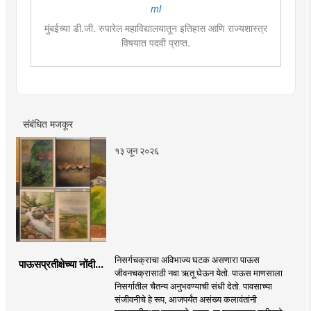
ml
मुंबईच्या डी.जी. रुपारेल महाविद्यालयातून इतिहास आणि राज्यशास्त्र
विषयात पदवी प्राप्त.
राज्यशास्त्र विषयात पदव्युत्तर शिक्षण. आकाशवाणीच्या युवा वाणी
साठी विविध विषयांवर कार्यक्रम सादर केले.वाचनाची आवड.
कथाकथन, काव्य वाचन,कथा लेखन यात विशेष रुची तसेच पुरस्कार
प्राप्त. महाविद्यालयात असताना, नाटकात काम केले त्याच सोबत
नाट्यलेखनाचा अनुभव.
संबंधित मजकूर
१३ जून २०२६
निसर्गचक्राचा अविभाज्य घटक असणारा पाऊस
पाऊसप्रतीक्षेच्या नोंदी...
जीवनचक्रासाठी नवा ऋतू घेऊन येतो. पाऊस माणसाला
निसर्गातील चैतन्य अनुभवण्याची संधी देतो. पावसाच्या
संजीवनीचे हे रूप, आजपर्यंत असंख्य कलावंतांनी