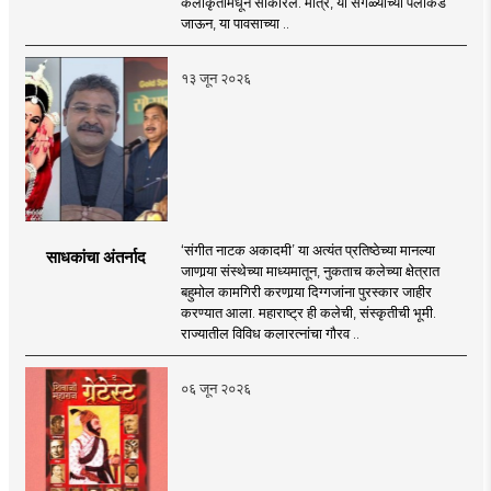
कलाकृतीमधून साकारले. मात्र, या सगळ्याच्या पलीकडे
जाऊन, या पावसाच्या ..
१३ जून २०२६
‘संगीत नाटक अकादमी’ या अत्यंत प्रतिष्ठेच्या मानल्या
साधकांचा अंतर्नाद
जाणार्‍या संस्थेच्या माध्यमातून, नुकताच कलेच्या क्षेत्रात
बहुमोल कामगिरी करणार्‍या दिग्गजांना पुरस्कार जाहीर
करण्यात आला. महाराष्ट्र ही कलेची, संस्कृतीची भूमी.
राज्यातील विविध कलारत्नांचा गौरव ..
०६ जून २०२६