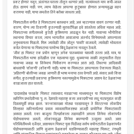
प्रकट होणारं नसून, अंतरंगात घराला तोलून धरणारं आहे. नात्यांमधलं माप कमी-जास्त
होऊ द्यायचं नाही. पण, त्याच वेळेला आपल्या कुटुंबावर होणारा अन्यायसुद्धा सहन
करायचा नाही, याचा समतोल तिने बरोबर साधला आहे.
चित्रपटातील संगीत हे चित्रपटातचं बलस्थान आहे, असं म्हटल्यास वावगं ठरणार नाही.
कारण, योग्य त्या ठिकाणी कुठल्याही सुरावटींपेक्षा इथे शांततेला अधिक महत्त्व आहे.
चित्रपटाच्या संगीतामध्ये कुठेही कृत्रिमपणा आढळून येत नाही. गावाच्या भौगोलिक
स्थानाचा विचार करता, त्याच भागातील आवाजाचा अंतर्नाद सिनेमामध्ये आपल्याला
अनुभवायला मिळतो. मिरू ज्यावेळी जीव ओतून ‘पावरी’ वाजवतो, त्यावेळी भोवताल
कवेत घेणार्‍या या चित्रपटाचा परमोच्च बिंदू प्रेक्षकांना नादवून ठेवतो.
‘जीव’ हा चित्रपट एक प्रयोग म्हणून अनेक पातळ्यांवर यशस्वी ठरला आहे. मात्र, या
चित्रपटातील भाषा हादेखील एक महत्त्वाचा मुद्दा. धुळ्याच्या साक्री तालुयातील रोहड
गावाच्या जवळ या सिनेमाचं चित्रीकरण करण्यात आलं आहे. तिथल्या आदिवासी
बांधवांची ‘कोकणी’ (कोंकणी नाही) भाषा या चित्रपटात आपल्याला ऐकायला मिळते.
‘अहिराणी’ बोलीच्या जवळ जाणारी ही भाषा मनाचा ठाव घेणारी आहे. संवाद असो किंवा
संगीत, कुठल्याही प्रकारचा कृत्रिमपणा नसल्यामुळेच चित्रपटाचा आशय थेट प्रेक्षकांच्या
काळजाला हात घालतो.
‘दादासाहेब फाळके चित्रपट रसास्वाद मंडळा’च्या माध्यमातून या चित्रपटाचं विशेष
स्क्रीनिंग प्रभादेवीच्या ‘पु. ल. देशपांडे महाराष्ट्र कला अकादमी’च्या लघू नाट्यगृहात काही
दिवसांपूर्वी संपन्न झालं. ‘कान्स’सारख्या मोठ्या पडद्यापासून ते थिएटरच्या लोकप्रिय
सिल्हवर स्क्रीनपर्यंतचा प्रवास व्यावसायिकदृष्ट्या आजही प्रायोगिक चित्रपटांसाठी
अवघड असतो. एका बाजूला दिग्दर्शकाला तळमळीने आपला सिनेमा लोकांपर्यंत
पोहोचवायचा असतो, लोकांनासुद्धा सिनेमा बघण्याची उत्सुक्ता असते. अशा
परिस्थितीमध्ये दर्जेदार, आशयघन चित्रपट युवा पिढीसह सर्वच वयोगटांतील प्रेक्षकांपर्यंत
पोहोचवण्यासाठी आणि सुजाण प्रेक्षकवर्ग घडविण्यासाठी महाराष्ट्र चित्रपट, रंगभूमी