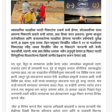
व्यावसायिक पातळीवर मराठी चित्रपटांचा उत्कर्ष कधी होणार, कोट्यवधींच्या घरात
आपल्या चित्रपटांचे आकडे कधी जाणार, असा विचार करत असताना; दुसर्‍या बाजूला
सर्जनशीलता आणि कलात्मकतेच्या पातळीवर होणार्‍या नवनवीन प्रयोगांकडे दुर्लक्ष
करणे, हा अक्षम्य गुन्हा ठरावा. रोहन मापुस्कर दिग्दर्शित ‘एप्रिल मे ९९’ या गाजलेल्या
चित्रपटासह रवींद्र जाधव दिग्दर्शित ‘जीव’ या चित्रपटाने ‘कान्स’ची वारी केली.
कथनशैली, मांडणी, भाषा अशा विविध स्तरांवर नवीन अनुभूती देणारा हा चित्रपट मराठी
सिनेसृष्टीच्या विस्तारलेल्या दिशांची जाणीव प्रेक्षकांना करून देणारा आहे.
भय, भूक, मैथुन या माणसाच्या आदीम प्रेरणा आहेत. त्याचसोबत समूहामध्ये राहणं,
कळपात राहणं ही माणसाची गरज. पुढे या समूहांचं रूपांतर भौगोलिक स्थानबद्धतेत
राहण्यात झालं. त्या-त्या काळातील परिस्थितीनुसार समाजाची एक विशिष्ट रचना तयार
झाली. त्यातून पुढे समाजरचना बदलत गेली. कालौघात संस्कृती जन्माला आली. काही
विशिष्ट प्रथा, परंपरा, रूढी यांच्या माध्यमांतून समाजाचा गाडा पुढे सरकू लागला. याच
काही परंपरांनी माणसाला जगण्याचा आधार दिला, तर काहींनी जगणंच नकोसं करून
टाकलं. मात्र, समूहाचा भाग म्हणून जगायचं असेल, तर हातावर जळका निखारा ठेवून
जगण्याची तयारी पाहिजे. माणसाच्या याच होरपळण्याचं अद्भुत चित्रण करणारा सिनेमा
म्हणजे ‘जीव.’
‘जीव’ हा सिनेमा म्हणजे मिरू नावाच्या आदिवासी बांधवाची व त्याच्या घरच्यांची गोष्ट.
होळीच्या दिवशी मिरूच्या वडिलांना आलेलं मरण आणि या मृत्युपायी मिरूच्या