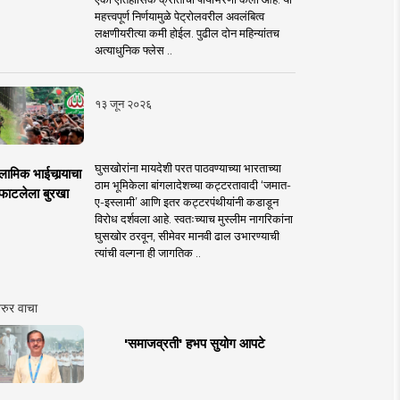
महत्त्वपूर्ण निर्णयामुळे पेट्रोलवरील अवलंबित्व
लक्षणीयरीत्या कमी होईल. पुढील दोन महिन्यांतच
अत्याधुनिक फ्लेस ..
१३ जून २०२६
घुसखोरांना मायदेशी परत पाठवण्याच्या भारताच्या
लामिक भाईचार्‍याचा
ठाम भूमिकेला बांगलादेशच्या कट्टरतावादी ‘जमात-
फाटलेला बुरखा
ए-इस्लामी’ आणि इतर कट्टरपंथीयांनी कडाडून
विरोध दर्शवला आहे. स्वतःच्याच मुस्लीम नागरिकांना
घुसखोर ठरवून, सीमेवर मानवी ढाल उभारण्याची
त्यांची वल्गना ही जागतिक ..
रुर वाचा
'समाजव्रती' हभप सुयोग आपटे