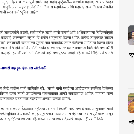
 अनुदान देण्याचे काम पूर्ण झाले आहे. शहीद कुटुंबातील पाल्यांना महाराष्ट्र राज्य परिवहन
त्यामुळे आता महाराष्ट्र औद्योगिक विकास महामंडळ आणि महाराष्ट्र राज्य वितरण कंपनीत
देण्याची सरकारची भूमिका आहे.”
असून ती जलदगतीने करावी, अशी मनोज जरांगे यांची मागणी आहे. अधिकाऱ्यांच्या निष्क्रियतेमुळे
वर कारवाई करण्याच्या सूचना विभागीय आयुक्तांना दिल्या आहेत. प्रत्येक तालुक्यात जाऊन
ांमध्ये जनजागृती करण्याच्या सूचना गाव पातळीवर तयार केलेल्या समितीला दिल्या होत्या
ाणपत्र दिले होते आणि समिती गठीत झाल्यानंतर ६१ हजार प्रमाणपत्र दिले गेले. पण तरीही
ूनही म्हणावी तशी गती मिळाली नाही. पण पुढच्या काही महिन्यांमध्ये निश्चितपणे चांगले
जु
याकडे जाणारी वाहतूक दीड तास खोळंबली
र विखे पाटील यांनी सांगितले की, “जरांगे यांनी मुंबईच्या आंदोलनात उपस्थित केलेल्या
ंचा विचार करत त्यांनी उचललेल्या पावलाबाबत आम्ही सकारात्मक आहोत. मागण्या मान्य
न करण्याबाबत घटनात्मक तरतुदींचा अभ्यास करावा लागेल.
्वोच्च न्यायालयात हैदराबाद गझेटला स्थगिती मिळाली नाही. पण हे प्रकरण सुनावणीसाठी
ेगळी भूमिका घेऊ शकते का, हा मुद्दा चर्चेत आला. सातारा गॅझेटचा अभ्यास पूर्ण झाला असून
ाद गॅझेटप्रमाणे एक महिन्याच्या आत प्रमाणपत्र देण्याचे आश्वासनही त्यांनी दिले.
मह