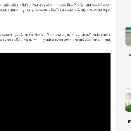
ाप्त झाले आहेत. यापैकी ३ लाख २५१ लोकांना दाखले मिळाले आहेत. नाकारल्यांची संख्या
ठवाड्यात आमच्याकडून ६१ हजार प्रमाणपत्र वितरित करण्यात आले आहेत. राज्यभरात एकूण
टमंडळाकडे म्हणाले. सातारा संस्थांचा जीआर काढावा, मराठा समाजासाठी स्वतंत्र मंत्रालय
ाणपत्र द्यावीत तसेच मराठ्यांना कुणबी प्रमाणपत्र देणार असल्याचे लेखी आश्वासन द्यावे,
प
आर