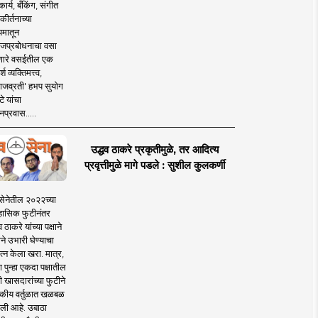
ार्य, बँकिंग, संगीत
कीर्तनाच्या
यमातून
जप्रबोधनाचा वसा
ारे वसईतील एक
श व्यक्तिमत्त्व,
ाजव्रती' हभप सुयोग
े यांचा
प्रवास.....
उद्धव ठाकरे प्रकृतीमुळे, तर आदित्य
प्रवृत्तीमुळे मागे पडले : सुशील कुलकर्णी
सेनेतील २०२२च्या
हासिक फुटीनंतर
व ठाकरे यांच्या पक्षाने
ाने उभारी घेण्याचा
त्न केला खरा. मात्र,
पुन्हा एकदा पक्षातील
 खासदारांच्या फुटीने
कीय वर्तुळात खळबळ
ली आहे. उबाठा