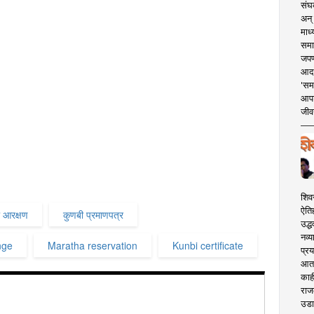
संघक
अन् 
माध्
समा
जपण
आदर्
'सम
आपट
जीवन
शिव
ऐति
ा आरक्षण
कुणबी प्रमाणपत्र
उद्ध
नव्य
nge
Maratha reservation
Kunbi certificate
प्रय
आता 
काही
राज
उडा