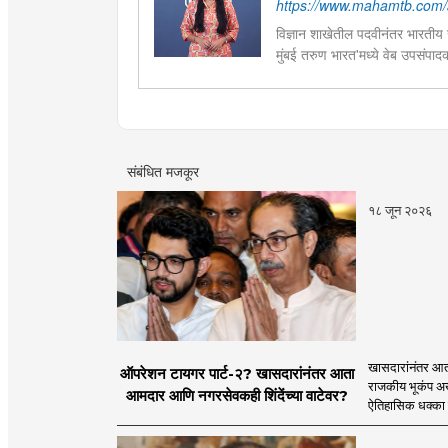
https://www.mahamtb.com/a
विज्ञान शाखेतील पदवीनंतर भारतीय ज
मुंबई तरुण भारत'मध्ये वेब उपसंपा
हस्तकला, संगीत आणि कविता लेखना
संबंधित मजकूर
१८ जून २०२६
खासदारांनंतर आत
ऑपरेशन टायगर पार्ट-२? खासदारांनंतर आता
राजकीय भूकंप अखे
आमदार आणि नगरसेवकही शिंदेंच्या वाटेवर?
ऐतिहासिक धक्का 