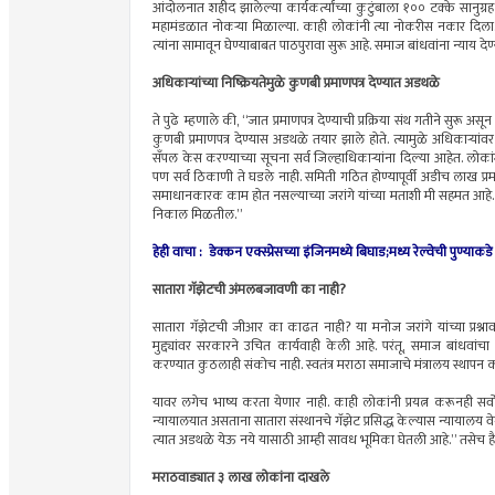
आंदोलनात शहीद झालेल्या कार्यकर्त्यांच्या कुटुंबाला १०० टक्के सानुग्रह
महामंडळात नोकऱ्या मिळाल्या. काही लोकांनी त्या नोकरीस नकार दिला. 
त्यांना सामावून घेण्याबाबत पाठपुरावा सुरू आहे. समाज बांधवांना न्याय 
अधिकाऱ्यांच्या निष्क्रियतेमुळे कुणबी प्रमाणपत्र देण्यात अडथळे
ते पुढे म्हणाले की, “जात प्रमाणपत्र देण्याची प्रक्रिया संथ गतीने सुरू 
कुणबी प्रमाणपत्र देण्यास अडथळे तयार झाले होते. त्यामुळे अधिकाऱ्यां
सँपल केस करण्याच्या सूचना सर्व जिल्हाधिकाऱ्यांना दिल्या आहेत. लोक
पण सर्व ठिकाणी ते घडले नाही. समिती गठित होण्यापूर्वी अडीच लाख प्रम
समाधानकारक काम होत नसल्याच्या जरांगे यांच्या मताशी मी सहमत आहे. अज
निकाल मिळतील.”
हेही वाचा : डेक्कन एक्स्प्रेसच्या इंजिनमध्ये बिघाड;मध्य रेल्वेची पुण्
सातारा गॅझेटची अंमलबजावणी का नाही?
सातारा गॅझेटची जीआर का काढत नाही? या मनोज जरांगे यांच्या प्रश्नाव
मुद्द्यांवर सरकारने उचित कार्यवाही केली आहे. परंतू, समाज बांधवा
करण्यात कुठलाही संकोच नाही. स्वतंत्र मराठा समाजाचे मंत्रालय स्थाप
यावर लगेच भाष्य करता येणार नाही. काही लोकांनी प्रयत्न करूनही सर
न्यायालयात असताना सातारा संस्थानचे गॅझेट प्रसिद्ध केल्यास न्यायालय व
त्यात अडथळे येऊ नये यासाठी आम्ही सावध भूमिका घेतली आहे.” तसेच हैदराब
मराठवाड्यात ३ लाख लोकांना दाखले