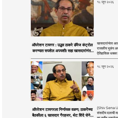
१८ जून २०२६
खासदारांनंतर आत
ऑपरेशन टायगर : उद्धव ठाकरे डॅमेज कंट्रोल
राजकीय भूकंप अखे
करण्यात सपशेल अपयशी! सहा खासदारांनंतर
ऐतिहासिक धक्का 
आमदारांसह नगरसेवकही शिंदेंकडे जाण्याच्या
चर्चा सुरू
१८ जून २०२६
(Shiv Sena UBT
ऑपरेशन टायगरला निर्णायक वळण; ठाकरेंच्या
संसदीय दलाची मह
बैठकीला ६ खासदार गैरहजर, थेट शिंदे सेनेत
तर चर्चेत असलेल्य