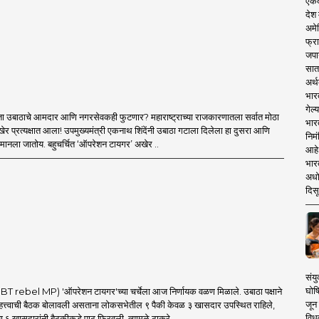
एकदा
देश
अमेर
फ्रा
जपा
सात
अर्थ
भार
गेल्
ा उबाठाचे आमदार आणि नगरसेवकही फुटणार? महाराष्ट्राच्या राजकारणातला सर्वात मोठा
भार
र प्रत्यक्षात आला! उपमुख्यमंत्री एकनाथ शिंदेंनी उबाठा गटाला दिलेला हा दुसरा आणि
निमं
मानला जातोय. बहुचर्चित ‘ऑपरेशन टायगर’ अखेर ..
आहे.
भारत
अधो
दिसू
संयु
घोष
 rebel MP) 'ऑपरेशन टायगर'च्या चर्चेला आज निर्णायक वळण मिळाले. उबाठा पक्षाने
जून 
त्त्वाची बैठक बोलावली असताना लोकसभेतील ९ पैकी केवळ ३ खासदार उपस्थित राहिले,
विधव
ा ६ खासदारांनी बैठकीकडे पाठ फिरवली. त्यामुळे ठाकरे ..