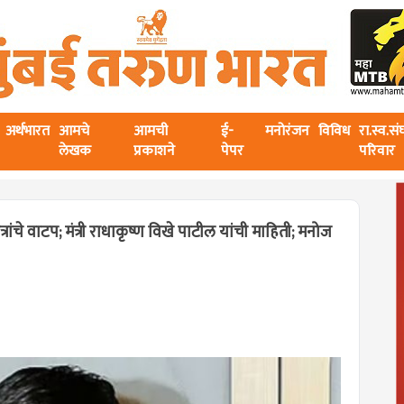
अर्थभारत
आमचे
आमची
ई-
मनोरंजन
विविध
रा.स्व.स
लेखक
प्रकाशने
पेपर
परिवार
ंचे वाटप; मंत्री राधाकृष्ण विखे पाटील यांची माहिती; मनोज