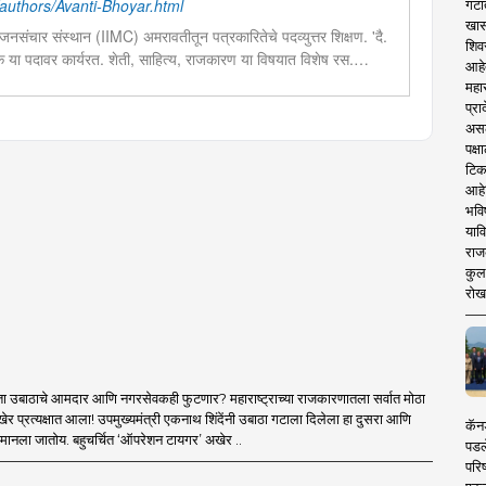
uthors/Avanti-Bhoyar.html
गटा
खास
नसंचार संस्थान (IIMC) अमरावतीतून पत्रकारितेचे पदव्युत्तर शिक्षण. 'दै.
शिव
दक या पदावर कार्यरत. शेती, साहित्य, राजकारण या विषयात विशेष रस.
आहे
चा छंद....
महार
प्रा
असले
पक्
टिक
आहे
भवि
याव
राज
कुलक
रोख
ा उबाठाचे आमदार आणि नगरसेवकही फुटणार? महाराष्ट्राच्या राजकारणातला सर्वात मोठा
र प्रत्यक्षात आला! उपमुख्यमंत्री एकनाथ शिंदेंनी उबाठा गटाला दिलेला हा दुसरा आणि
कॅनड
मानला जातोय. बहुचर्चित ‘ऑपरेशन टायगर’ अखेर ..
पडल
परिष