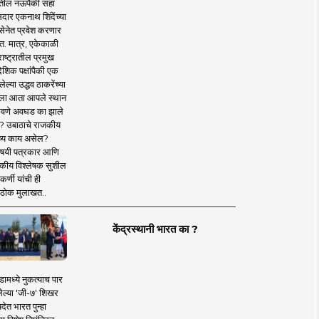
तील नऊपैकी सहा
दार एकनाथ शिंदेंच्या
सेनेत प्रवेश करणार
त. मात्र, एकेकाळी
ाष्ट्रातील प्रमुख
देशिक पक्षांपैकी एक
ल्या उद्धव ठाकरेंच्या
षाला आता आपले स्थान
वणे अवघड का झाले
? उबाठाचे राजकीय
ष्य काय असेल?
िषयी पत्रकार आणि
कीय विश्लेषक सुशील
र्णी यांची ही
ठोक मुलाखत..
केंद्रस्थानी भारत का ?
ामध्ये नुकत्याच पार
ेल्या 'जी-७' शिखर
देत भारत पुन्हा