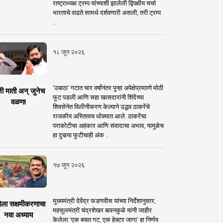
राष्ट्राध्यक्ष ट्रम्प यांच्याशी झालेली द्विपक्षीय चर्चा
भारताचे वाढते सामर्थ दर्शवणारी असली, तरी ट्रम्प
..
१८ जून २०२६
‘उबाठा’ गटात चार वर्षांनंतर पुन्हा अपेक्षेप्रमााणे मोठी
नी माती अन् जुनेच
फूट पडली आणि सहा खासदारांनी शिंदेंच्या
वळण!
शिवसेनेत विलीनीकरण केल्याने उद्धव ठाकरेंचे
राजकीय अस्तित्वच धोक्यात आले. ठाकरेंचा
पराकोटीचा अहंकार आणि संवादाचा अभाव, यामुळेच
हा दुसर्‍या फुटीचाही अंक ..
१७ जून २०२६
मुख्यमंत्री देवेंद्र फडणवीस यांच्या निर्देशानुसार,
िला सक्षमीकरणाचा
महसूलमंत्री चंद्रशेखर बावनकुळे यांनी जाहीर
नवा अध्याय
केलेला ‘एक बचत गट, एक हेक्टर जागा’ हा निर्णय