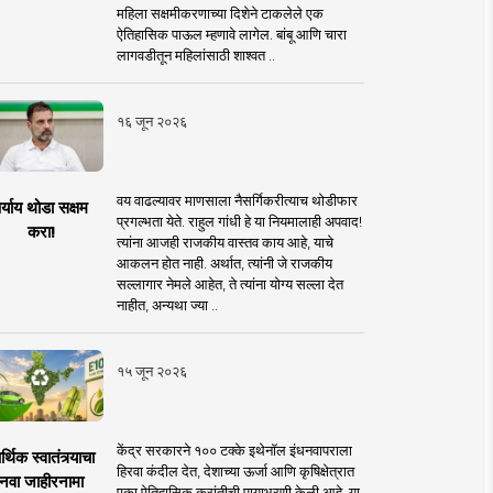
महिला सक्षमीकरणाच्या दिशेने टाकलेले एक
ऐतिहासिक पाऊल म्हणावे लागेल. बांबू आणि चारा
लागवडीतून महिलांसाठी शाश्वत ..
१६ जून २०२६
वय वाढल्यावर माणसाला नैसर्गिकरीत्याच थोडीफार
र्याय थोडा सक्षम
प्रगल्भता येते. राहुल गांधी हे या नियमालाही अपवाद!
करा!
त्यांना आजही राजकीय वास्तव काय आहे, याचे
आकलन होत नाही. अर्थात, त्यांनी जे राजकीय
सल्लागार नेमले आहेत, ते त्यांना योग्य सल्ला देत
नाहीत, अन्यथा ज्या ..
१५ जून २०२६
केंद्र सरकारने १०० टक्के इथेनॉल इंधनवापराला
्थिक स्वातंत्र्याचा
हिरवा कंदील देत, देशाच्या ऊर्जा आणि कृषिक्षेत्रात
नवा जाहीरनामा
एका ऐतिहासिक क्रांतीची पायाभरणी केली आहे. या