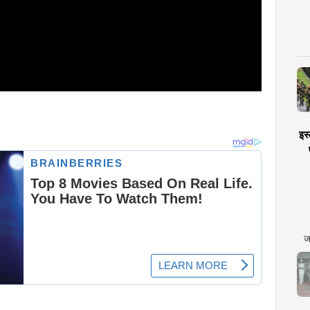
इस्
ज