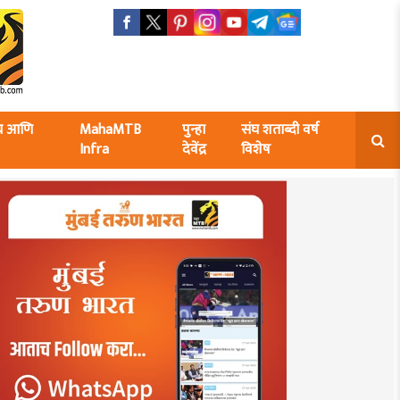
ंघ आणि
MahaMTB
पुन्हा
संघ शताब्दी वर्ष
Infra
देवेंद्र
विशेष