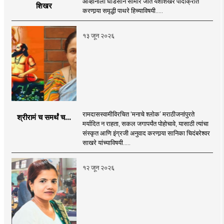
आव्हानाला धाडसाने सामोरे जात यशशिखरे पादाक्रांत
शिखर
करणार्‍या समृद्धी पाथरे हिच्याविषयी.....
१३ जून २०२६
रामदासस्वामीविरचित ‘मनाचे श्लोक’ मराठीजनांपुरते
श्रीरामं च समर्थं च...
मर्यादित न राहता, सकल जगापर्यंत पोहोचावे, यासाठी त्यांचा
संस्कृत आणि इंग्रजी अनुवाद करणार्‍या सानिका चिदंबरेश्वर
साखरे यांच्याविषयी.....
१२ जून २०२६