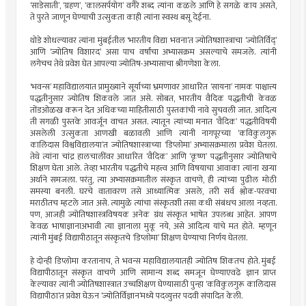
‘साडेसाती’, ‘ग्रहण’, ‘कालसर्पयोग’ वगैरे शब्द त्यांना कळले आणि हे सगळे काय असते,
ते पुरते जाणून घेण्याची उत्सुकता काही त्यांना स्वस्थ बसू देईना.
थोडे शोधल्यावर त्यांना मुंबईतील ‘भारतीय विद्या भवना’त ज्योतिषशास्त्राचा ‘ज्योतिर्विद्’
आणि ‘ज्योतिष विशारद’ असा पाच वर्षांचा अभ्यासक्रम असल्याचे समजले. त्यांनी
लगेचच तेथे प्रवेश घेत आपल्या ज्योतिष-अभ्यासाचा श्रीगणेशा केला.
‘भवन्स’ महाविद्यालयात प्रामुख्याने सूर्याच्या भ्रमणावर आधारित ‘सायना’ नामक पाश्चात्त्य
पद्धतीनुसार ज्योतिष शिकवले जात असे. सोबत, भारतीय वैदिक पद्धतीची केवळ
तोंडओळख करून देत अधिकच्या माहितीसाठी पुस्तकांची नावे सुचवली जात. आदित्य
ती सगळी पुस्तके आवर्जून वाचत असत. त्यातून त्यांच्या मनात ‘वैदिक’ पद्धतीविषयी
असलेली उत्सुकता आणखी बळावली आणि त्यांनी नागपूरच्या ‘कविकुलगुरू
कालिदास विश्वविद्यालया’त ज्योतिषशास्त्राच्या ‘डिप्लोमा’ अभ्यासक्रमाला प्रवेश घेतला.
तेथे त्यांना चांद्र हालचालींवर आधारित ‘वैदिक’ आणि ‘कृष्ण’ पद्धतीनुसार ज्योतिषाचे
शिक्षण घेता आले. तेव्हा भारतीय पद्धतीचे महत्त्व आणि विषयाचा आवाका त्यांना खर्‍या
अर्थाने समजला. परंतु, त्या अभ्यासक्रमातील संस्कृत वाचणे, ही त्यांच्या पुढील मोठी
समस्या बनली. घरचे वातावरण तसे आध्यात्मिक असले, तरी सर्व श्लोक-परवचा
मराठीतच म्हटले जात असे. त्यामुळे त्यांचा संस्कृतशी तसा कधी संबंधच आला नव्हता.
पण, आजही ज्योतिषशास्त्रविषयक अनेक ग्रंथ संस्कृत भाषेत उपलब्ध आहेत. आपण
केवळ भाषाज्ञानाअभावी त्या ज्ञानाला मुकू नये, असे आदित्य यांचे मत होते. म्हणून
त्यांनी मुंबई विद्यापीठातून संस्कृतचे ‘डिप्लोमा’ शिक्षण घेण्याचा निर्णय घेतला.
हे दोन्ही डिप्लोमा करतानाच, ते भवन्स महाविद्यालयातही ज्योतिष शिकतच होते. मुंबई
विद्यापीठातून संस्कृत वाचणे आणि सामान्य शब्द समजून घेण्याएवढे ज्ञान प्राप्त
केल्यावर त्यांनी ज्योतिषशास्त्रात उच्चशिक्षण घेण्यासाठी पुन्हा ‘कविकुलगुरू कालिदास
विद्यापीठा’त प्रवेश घेऊन ‘ज्योतिर्विज्ञान’मध्ये पदव्युत्तर पदवी संपादित केली.