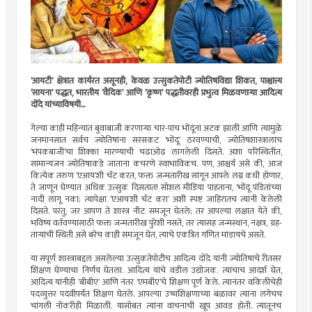
‘आयटी’ क्षेत्रात कार्यरत असूनही, केवळ उत्सुकतेपोटी ज्योतिषविद्या शिकत, पाश्चात्त्य
‘सायना’ पद्धत, भारतीय ‘वैदिक’ आणि ‘कृष्ण’ पद्धतीवरही प्रभुत्व मिळवणार्‍या आदित्य
दोंदे यांच्याविषयी...
गेल्या काही महिन्यांत बुवाबाजी करणार्‍या चार-पाच भोंदूंना अटक झाली आणि त्यामुळे
जनमानसात सर्वच ज्योतिषांना सरसकट ‘भोंदू’ ठरवण्याची, ज्योतिषशास्त्रालाच
‘भंपकबाजी’चा शिक्का मारण्याची चढाओढ लागलेली दिसते. अशा परिस्थितीत,
सामान्यजन ज्योतिषाकडे जाताना कचरणे स्वाभाविकच. पण, आश्चर्य असे की, आज
कित्येक तरुण ‘एआय’शी चॅट करत, फक्त जन्मतारीख सांगून आपले लग्न कधी होणार,
ते जाणून घेण्यात अधिक उत्सुक दिसतात! सोशल मीडिया पाहताना, ‘भोंदू पंडितांच्या
नादी लागू नका; त्यापेक्षा ‘एआय’शी चॅट करा’ अशी स्पष्ट जाहिरातच त्यांनी केलेली
दिसते. परंतु, जर आपण ते शास्त्र नीट समजून घेतले; तर आपल्या लक्षात येते की,
भविष्य वर्तवण्यासाठी फक्त जन्मतारीख पुरेशी नसते, तर त्यासह जन्मस्थान, नक्षत्र, ग्रह-
तार्‍यांची स्थिती असे बरेच काही समजून घेत, त्याचे एकत्रित गणित मांडायचे असते.
या संपूर्ण शास्त्राबद्दल असलेल्या उत्सुकतेपोटीच आदित्य दोंदे यांनी ज्योतिषाचे रीतसर
शिक्षण घेण्याचा निर्णय घेतला. आदित्य यांचे वडील उद्योजक. त्यांचाच आदर्श घेत,
आदित्य यांनीही ‘बीबीए’ आणि नंतर ‘एमबीए’चे शिक्षण पूर्ण केले. त्यानंतर वकिलीचेही
पदव्युत्तर पदवीपर्यंत शिक्षण घेतले. आपल्या उच्चशिक्षणाच्या बळावर त्यांना लगेचच
चांगली नोकरीही मिळाली. यासोबत त्यांना वाचनाची खूप आवड होती. त्यातूनच