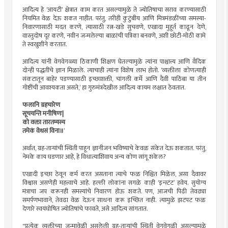
आदित्य हे ‘आयटी’ क्षेत्रात काम करत असल्यामुळे ते ज्योतिषाचा सराव करण्यासाठी
नियमित वेळ देऊ शकत नाहीत. परंतु, तरीही कुटुंबीय आणि मित्रमंडळींच्या समस्या-
निवारणासाठी मदत करणे, त्यासाठी रत्न-खडे सुचवणे, एखादा मुहूर्त काढून देणे,
वास्तुदोष दूर करणे, नवीन जन्मलेल्या बाळांची पत्रिका बनवणे, अशी छोटी-मोठी कामे
ते स्वखुशीने करतात.
आदित्य यांनी वेगवेगळ्या ठिकाणी शिक्षण घेतल्यामुळे त्यांना पाश्चात्त्य आणि वैदिक
दोन्ही पद्धतींचे ज्ञान मिळाले. त्याचाही त्यांना विशेष लाभ होतो. ‘व्यक्तीला कोणत्याही
संकटातून बाहेर पडण्यासाठी इच्छाशक्ती, चांगली कर्मे आणि दैवी पाठिंबा या तीन
गोष्टींची आवश्यकता असते,’ हा गुरुमंत्रदेखील आदित्य कायम लक्षात ठेवतात.
फलानि ग्रहचारेण
सूचयन्ति मनीषिणः|
को वक्ता तारतम्यस्य
तमेकं वेधसं विना॥
’
अर्थात, ग्रह-तार्‍यांची स्थिती पाहून ज्ञानीजन भविष्याचे केवळ संकेत देऊ शकतात. परंतु,
नेमके काय घडणार आहे, हे विधात्याशिवाय अन्य कोण सांगू शकेल?
एखादी इच्छा ठेवून कर्म करत असताना त्याचे फळ निश्चित मिळेल, असा दैवावर
विश्वास असणेही महत्त्वाचे आहे. हल्ली लोकांना सगळे काही ‘इन्स्टंट’ हवेय. सुयोग्य
मंत्राचा जप करूनही समस्यांचे निवारण होऊ शकते. पण, आजची पिढी तेवढ्या
समर्पणभावाने, तेवढा वेळ देऊन साधना करू इच्छित नाही. त्यामुळे झटपट फळ
देणारे स्वयंघोषित ज्योतिषांचे फावते, असे आदित्य सांगतात.
"प्रत्येक व्यक्तीच्या जन्मावेळी असलेली ग्रह-तार्‍यांची स्थिती वेगवेगळी असल्यामुळे