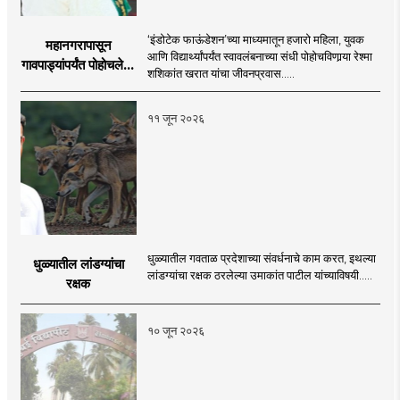
‘इंडोटेक फाऊंडेशन’च्या माध्यमातून हजारो महिला, युवक
महानगरापासून
आणि विद्यार्थ्यांपर्यंत स्वावलंबनाच्या संधी पोहोचविणार्‍या रेश्मा
गावपाड्यांपर्यंत पोहोचलेली
शशिकांत खरात यांचा जीवनप्रवास.....
वाट
११ जून २०२६
धुळ्यातील गवताळ प्रदेशाच्या संवर्धनाचे काम करत, इथल्या
धुळ्यातील लांडग्यांचा
लांडग्यांचा रक्षक ठरलेल्या उमाकांत पाटील यांच्याविषयी.....
रक्षक
१० जून २०२६