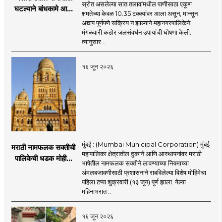
स्रोत असलेल्या सात तलावांमधील पाणीसाठा एकूण
घटल्याने बांधकामे आणि
क्षमतेच्या केवळ 10.35 टक्क्यांवर आला असून, मान्सून
जलतरण तलावांना
अद्याप पूर्णपणे सक्रिय न झाल्याने महानगरपालिकेने
पाणीपुरवठा बंद;
मंगळवारी कठोर जलसंवर्धन उपायांची घोषणा केली.
व्यावसायिक वापरावरही
त्यानुसार ..
निर्बंध
१६ जून २०२६
मुंबई : (Mumbai Municipal Corporation) मुंबई
मराठी नामफलक सक्तीची
महापालिका क्षेत्रातील दुकाने आणि आस्थापनांवर मराठी
पालिकेची धडक मोहीम;
भाषेतील नामफलक सक्तीने लावण्याच्या नियमाच्या
१,१२४ दुकानदारांवर
अंमलबजावणीसाठी प्रशासनाने राबविलेल्या विशेष मोहिमेचा
कारवाई
पहिला टप्पा शुक्रवारी (१३ जून) पूर्ण झाला. गेल्या
महिनाभरात ..
१६ जून २०२६