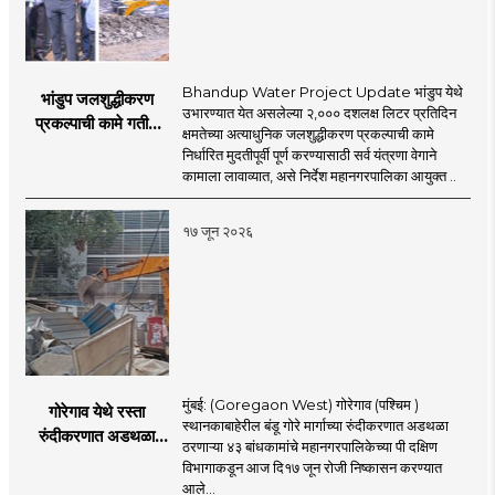
Bhandup Water Project Update भांडुप येथे
भांडुप जलशुद्धीकरण
उभारण्यात येत असलेल्या २,००० दशलक्ष लिटर प्रतिदिन
प्रकल्पाची कामे गतीने
क्षमतेच्या अत्याधुनिक जलशुद्धीकरण प्रकल्पाची कामे
पूर्ण करा - आयुक्त
निर्धारित मुदतीपूर्वी पूर्ण करण्यासाठी सर्व यंत्रणा वेगाने
अश्विनी भिडे यांचे निर्देश
कामाला लावाव्यात, असे निर्देश महानगरपालिका आयुक्त ..
१७ जून २०२६
मुंबई: (Goregaon West) गोरेगाव (पश्चिम )
गोरेगाव येथे रस्ता
स्थानकाबाहेरील बंडू गोरे मार्गाच्या रुंदीकरणात अडथळा
रुंदीकरणात अडथळा
ठरणाऱ्या ४३ बांधकामांचे महानगरपालिकेच्या पी दक्षिण
ठरणाऱ्या ४३ बांधकामांचे
विभागाकडून आज दि१७ जून रोजी निष्कासन करण्यात
निष्कासन
आले...