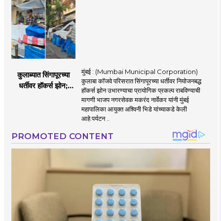
मुंबई : (Mumbai Municipal Corporation)
कुलाब्यात सिंगापूरच्या
कुलाबा कॉजवे परिसरात सिंगापूरच्या धर्तीवर नियोजनबद्ध
धर्तीवर हॉकर्स झोन;
हॉकर्स झोन उभारण्याचा प्रायोगिक प्रकल्प राबविण्याची
पर्यटन आणि
मागणी भाजप नगरसेवक मकरंद नार्वेकर यांनी मुंबई
महसूलवाढीच्या दृष्टीने
महापालिका आयुक्त अश्विनी भिडे यांच्याकडे केली
मकरंद नार्वेकर यांचे
आहे.पर्यटन ..
आयुक्तांना पत्र