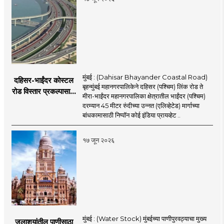
मुंबई : (Dahisar Bhayander Coastal Road)
दहिसर-भाईंदर कोस्टल
बृहन्मुंबई महानगरपालिकेने दहिसर (पश्चिम) लिंक रोड ते
रोड विस्तार प्रकल्पासाठी
मीरा-भाईंदर महानगरपालिका क्षेत्रातील भाईंदर (पश्चिम)
52.50 कोटी रुपयांच्या
दरम्यान 45 मीटर रुंदीच्या उन्नत (एलिव्हेटेड) मार्गाच्या
पीएमसी प्रस्तावाला
बांधकामासाठी निप्पॉन कोई इंडिया प्रायव्हेट ..
मंजुरीची प्रतीक्षा
१७ जून २०२६
मुंबई : (Water Stock) मुंबईच्या पाणीपुरवठ्याचा मुख्य
जलाशयांतील पाणीसाठा