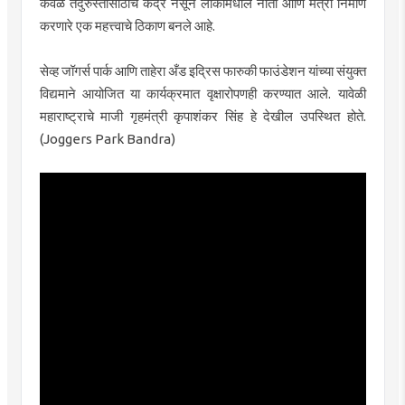
केवळ तंदुरुस्तीसाठीचे केंद्र नसून लोकांमधील नाती आणि मैत्री निर्माण
करणारे एक महत्त्वाचे ठिकाण बनले आहे.
सेव्ह जॉगर्स पार्क आणि ताहेरा अँड इद्रिस फारुकी फाउंडेशन यांच्या संयुक्त
विद्यमाने आयोजित या कार्यक्रमात वृक्षारोपणही करण्यात आले. यावेळी
महाराष्ट्राचे माजी गृहमंत्री कृपाशंकर सिंह हे देखील उपस्थित होते.
(Joggers Park Bandra)