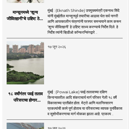
मुंबई : (Eknath Shinde) उपमुख्यमंत्री एकनाथ शिंदे
मान्सूनमध्ये ‘शून्य
यांनी मुंबईतील मान्सूनपूर्व तयारीचा आढावा घेत सर्व नागरी
जीवितहानी’चे उद्दिष्ट ठेवून
आणि आपत्कालीन यंत्रणांनी परस्पर समन्वयाने काम करून
सर्व यंत्रणांनी काम करावे
‘शून्य जीवितहानी’ हे उद्दिष्ट साध्य करण्याचे निर्देश दिले. हे
: उपमुख्यमंत्री एकनाथ
निर्देश त्यांनी व्हिडीओ कॉन्फरन्सिंगद्वारे ..
शिंदे
१७ जून २०२६
मुंबई : (Powai Lake) पवई तलावाच्या दक्षिण
१८ वर्षांनंतर पवई तलाव
किनाऱ्यावरील आदि शंकराचार्य मार्ग परिसर गेली १८ वर्षे
परिसराचा होणार
विकासाच्या प्रतीक्षेत होता. मेट्रो आणि मलनिस्सारण
कायापालट; मेट्रोचे काम
प्रकल्पांची कामे पूर्ण होताच या परिसराच्या व्यापक पुनर्विकास
पूर्ण होताच पुनर्विकासाला
व सुशोभीकरणाचा मार्ग मोकळा झाला आहे. प्रकल्प ..
सुरुवात;
१७ जून २०२६