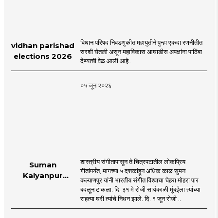
विधान परिषद निवडणुकीत महायुतीने पुन्हा एकदा रणनीतीत
vidhan parishad
सरशी घेतली असून महाविकास आघाडीस अपक्षांना पाठिंबा
elections 2026
देण्याची वेळ आली आहे..
०५ जून २०२६
शास्त्रीय संगीतापासून ते चित्रपटातील लोकप्रिय
Suman
गीतांपर्यंत, मागच्या ५ दशकांहून अधिक काळ सुमन
Kalyanpur
कल्याणपुर यांनी भारतीय संगीत विश्वाचा चेहरा मोहरा पार
accorded state
बदलून टाकला. दि. ३१ मे रोजी सायंकाळी मुंबईला त्यांच्या
honours in
राहत्या घरी त्यांचे निधन झाले. दि. १ जून रोजी ..
mumbai |