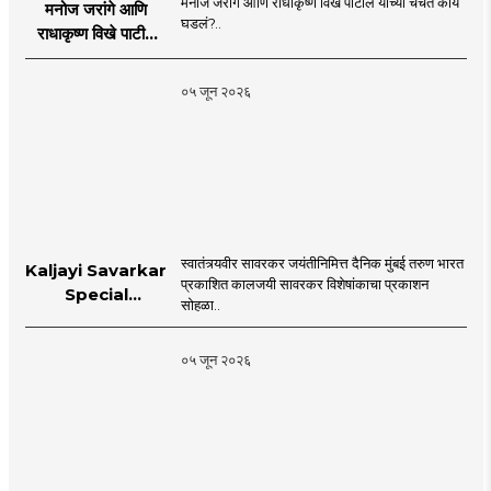
मनोज जरांगे आणि राधाकृष्ण विखे पाटील यांच्या चर्चेत काय
मनोज जरांगे आणि
घडलं?..
राधाकृष्ण विखे पाटील
यांच्या चर्चेत काय घडलं?
०५ जून २०२६
स्वातंत्र्यवीर सावरकर जयंतीनिमित्त दैनिक मुंबई तरुण भारत
Kaljayi Savarkar
प्रकाशित कालजयी सावरकर विशेषांकाचा प्रकाशन
Special
सोहळा..
supplement
Publication
०५ जून २०२६
Programme in
Dahanu |
MahaMTB