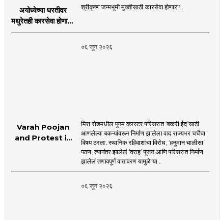
श्रीकृष्ण जन्मभूमी मुक्तीसाठी कारसेवा होणार?..
अयोध्येच्या धरतीवर
मथुरेतही कारसेवा होणार?
| Shri Krishna
Janmabhoomi |
०६ जून २०२६
MahaMTB
मिरा रोडमधील पूनम क्लस्टर परिसरात ‘बकरी ईद’साठी
Varah Poojan
आणलेल्या बकऱ्यांवरून निर्माण झालेला वाद राज्यभर चर्चेचा
and Protest in
विषय ठरला. स्थानिक रहिवाशांचा विरोध, ‘हनुमान चालीसा’
Poonam
पठण, त्यानंतर झालेलं ‘वराह’ पूजन आणि परिसरात निर्माण
Cluster Society
झालेलं तणावपूर्ण वातावरण यामुळे या ..
Mira Road
०६ जून २०२६