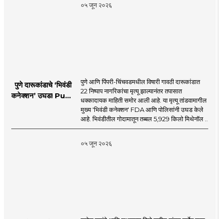
MahaMTB
०५ जून २०२६
पुणे आणि पिंपरी-चिंचवडमधील विषारी गावठी दारूकांडात
पुणे दारूकांडाचे ‘भिवंडी
22 निष्पाप नागरिकांचा मृत्यू झाल्यानंतर तपासात
कनेक्शन’ उघड! Pune
धक्कादायक माहिती समोर आली आहे. या मृत्यू तांडवामागील
Liquor Tragedy
मुख्य 'भिवंडी कनेक्शन' FDA आणि पोलिसांनी उघड केले
आहे. भिवंडीतील गोदामातून तब्बल 5,929 किलो मिथेनॉल ..
०५ जून २०२६