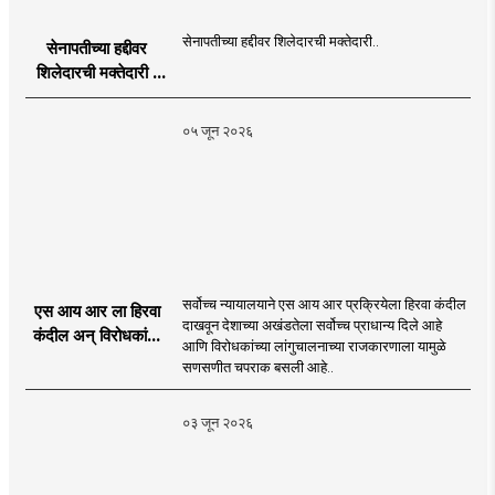
सेनापतीच्या हद्दीवर शिलेदारची मक्तेदारी..
सेनापतीच्या हद्दीवर
शिलेदारची मक्तेदारी |
Sahyadri Tiger
Sheledar |
०५ जून २०२६
MahaMTB
सर्वोच्च न्यायालयाने एस आय आर प्रक्रियेला हिरवा कंदील
एस आय आर ला हिरवा
दाखवून देशाच्या अखंडतेला सर्वोच्च प्राधान्य दिले आहे
कंदील अन् विरोधकांना
आणि विरोधकांच्या लांगुचालनाच्या राजकारणाला यामुळे
चपराक
सणसणीत चपराक बसली आहे..
०३ जून २०२६