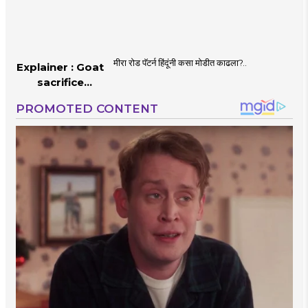
मीरा रोड पॅटर्न हिंदूंनी कसा मोडीत काढला?..
Explainer : Goat
sacrifice
controversy in
Mumbai |
MahaMTB