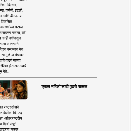
िका, ब्रिटन,
न्स, जर्मनी, इटली,
न आणि कॅनडा या
 विकसित
व्यवस्थांच्या गटाचा
त सदस्य नसला, तरी
या काही वर्षांपासून
ताला सातत्याने
त्रित करण्यात येत
 त्यामुळे या मंचावर
ाचे वाढते महत्त्व
रेखित होत असल्याचे
न येते...
'एकल महिलां'साठी पुढचे पाऊल
क्त राष्ट्रसंघाने
ित केलेला दि. २३
हा 'आंतरराष्ट्रीय
ा दिन' संपूर्ण
राष्ट्रात 'एकल