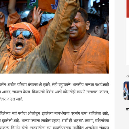
अ
न अखेर पश्चिम बंगालमध्ये झाले, तेही बहुमताने! भारतीय जनता पक्षापेक्षाही
ाचा आनंद साजरा केला. विजयाची विशेष अशी कोणतीही कारणे नसतात. कारण,
ेंदिवस वाढत जाते.
भा
महिलेच्या सर्व मर्यादा ओलांडून झालेल्या मानभंगाचा प्रसंग उभा राहिलेला आहे,
 झालेली आहे. 'भल्याभल्यांना लावील बट्टा, अशी ही थट्टा'. कारण, महिलांच्या
कल्प निर्माण होतो. सुरुवातीला त्या व्यक्तीपुरताच मर्यादित असलेला संकल्प