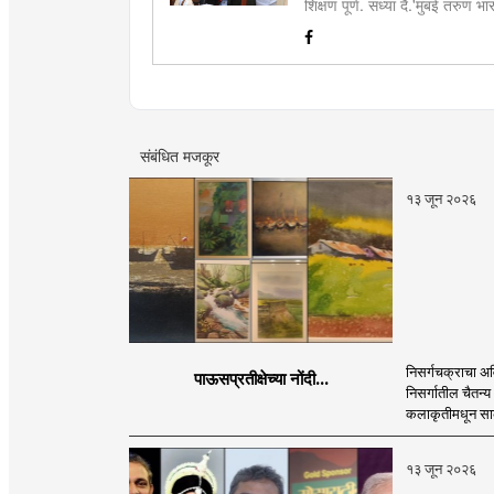
शिक्षण पूर्ण. सध्या दै.'मुंबई तरुण
इ.ची आवड.लिवोग्राफी भाषाशैलीत वि
संबंधित मजकूर
१३ जून २०२६
निसर्गचक्राचा 
पाऊसप्रतीक्षेच्या नोंदी...
निसर्गातील चैतन्य
कलाकृतीमधून साका
१३ जून २०२६