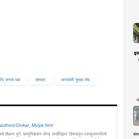
इस्
ीय जनता पक्ष
मतदार
जनजाती सुरक्षा मंच
ज
authors/Omkar_Mulye.html
चे शिक्षण पूर्ण.'कम्युनिकेशन ॲण्ड जर्नालिझम' विषयातून पदव्युत्तरपर्यंतचे
संघक