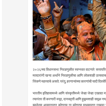
२०२६च्या विधानसभा निवडणुकीत स्वप्नवत वाटणारे सत्तापरिवर्त
मतदारांनी खऱ्या अर्थाने निवडणुकीचा आणि लोकशाही उत्सव
जिंकणे महत्त्वाचे असते. परंतु, हरणाऱ्यांच्या कारणांची यादी दिवस
भारतीय इतिहासामध्ये आणि संस्कृतीमध्ये जेव्हा जेव्हा एखाद्या 
त्यानंतर ती करणारी मयूर, दानववृत्ती आणि हुकूमशाही समूळ नष्ट
झालेल्या अपमानातून कोणत्या ना कोणत्या माध्यमातून एखादा सं