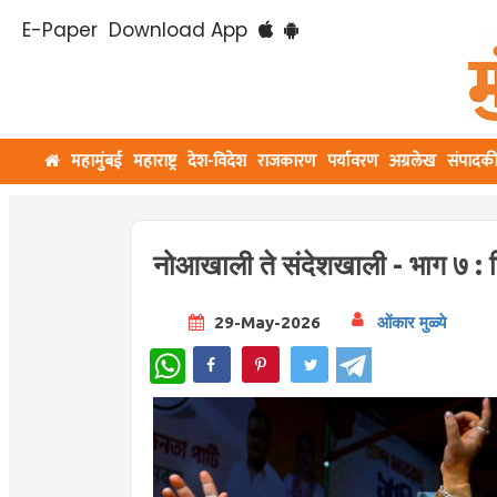
E-Paper
Download App
महामुंबई
महाराष्ट्र
देश-विदेश
राजकारण
पर्यावरण
अग्रलेख
संपादक
नोआखाली ते संदेशखाली - भाग ७ : हिं
29-May-2026
ओंकार मुळ्ये
WhatsApp