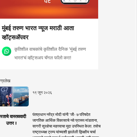
मुंबई तरुण भारत न्यूज मराठी आता
व्हॉट्सॲपवर
कृतिशील वाचकांचे कृतिशील दैनिक 'मुंबई तरुण
भारत'चं व्हॉट्सअप चॅनल फॉलो करा!
ग्रलेख
१९ जून २०२६
पंतप्रधान नरेंद्र मोदी यांनी 'जी- ७ परिषदेत
रताचे वास्तववादी
जागतिक आर्थिक विकासाचे नवे प्रारूप मांडताना,
उत्तर !
सागरी सुरक्षेचा महत्त्वाचा मुद्दा उपस्थित केला. तसेच
राष्ट्राध्यक्ष ट्रम्प यांच्याशी झालेली द्विपक्षीय चर्चा