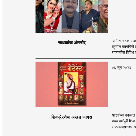
‘संगीत नाटक अकादमी
साधकांचा अंतर्नाद
बहुमोल कामगिरी कर
राज्यातील विविध क
०६ जून २०२६
यादवांच्या काळात 
शिवप्रेरणेचा अखंड जागर!
४०० वर्षांपूर्वी 
राज्यव्यवहाराच्या 