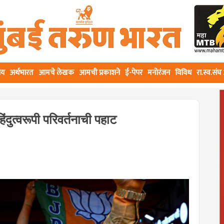
ीय
अर्थभारत
आमचे लेखक
आमची प्रकाशने
ई-पेपर
मनोरंजन
विविध
रा.स्व.सं
दुत्वरूपी परिवर्तनाची पहाट