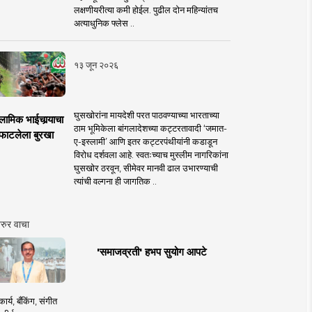
लक्षणीयरीत्या कमी होईल. पुढील दोन महिन्यांतच
अत्याधुनिक फ्लेस ..
१३ जून २०२६
घुसखोरांना मायदेशी परत पाठवण्याच्या भारताच्या
लामिक भाईचार्‍याचा
ठाम भूमिकेला बांगलादेशच्या कट्टरतावादी ‘जमात-
फाटलेला बुरखा
ए-इस्लामी’ आणि इतर कट्टरपंथीयांनी कडाडून
विरोध दर्शवला आहे. स्वतःच्याच मुस्लीम नागरिकांना
घुसखोर ठरवून, सीमेवर मानवी ढाल उभारण्याची
त्यांची वल्गना ही जागतिक ..
रुर वाचा
'समाजव्रती' हभप सुयोग आपटे
ार्य, बँकिंग, संगीत