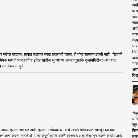
अमेर
फ्रा
जपा
सात
अर्थ
भार
गेल्
भार
निमं
वीवर म्लेंच्छ बादशहा, मर्‍हाटा पातशहा येवढा छत्रपती जाला, ही गोष्ट सामान्य झाली नाही.’ शिवाजी
आहे.
ाभिषेक म्हणजे भारतवर्षाचा इतिहासातील सुवर्णक्षण. शतकानुशतके गुलामगिरीच्या अंधारात
भारत
्वातंत्र्याचा सूर्य ..
अधो
दिसू
संयु
घोष
जून 
 आपण हलाल चळवळ आणि हलाल अर्थव्यवस्था याचे स्वरूप थोडक्यात समजून घ्यायचा
विधव
यत्न अशा करता म्हटले की याची संपूर्ण व्याप्ती आणि स्वरूप हे अशा लेखातून मांडणे कठीण आहे.
महा