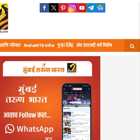
घ आणि परिवार
MahaMTB Infra
पुन्हा देवेंद्र
संघ शताब्दी वर्ष विशेष