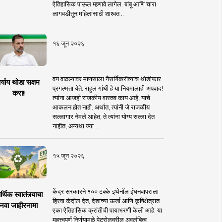
ऐतिहासिक पाऊल म्हणावे लागेल. बांबू आणि चारा
लागवडीतून महिलांसाठी शाश्वत ..
१६ जून २०२६
वय वाढल्यावर माणसाला नैसर्गिकरीत्याच थोडीफार
र्याय थोडा सक्षम
प्रगल्भता येते. राहुल गांधी हे या नियमालाही अपवाद!
करा!
त्यांना आजही राजकीय वास्तव काय आहे, याचे
आकलन होत नाही. अर्थात, त्यांनी जे राजकीय
सल्लागार नेमले आहेत, ते त्यांना योग्य सल्ला देत
नाहीत, अन्यथा ज्या ..
१५ जून २०२६
केंद्र सरकारने १०० टक्के इथेनॉल इंधनवापराला
्थिक स्वातंत्र्याचा
हिरवा कंदील देत, देशाच्या ऊर्जा आणि कृषिक्षेत्रात
नवा जाहीरनामा
एका ऐतिहासिक क्रांतीची पायाभरणी केली आहे. या
महत्त्वपूर्ण निर्णयामुळे पेट्रोलवरील अवलंबित्व