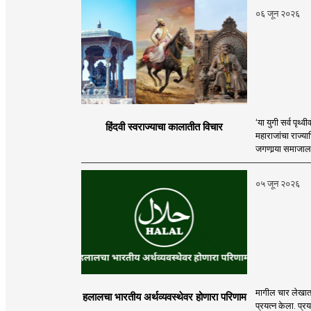
०६ जून २०२६
‘या युगी सर्व पृथ्
हिंदवी स्वराज्याचा कालातीत विचार
महाराजांचा राज्य
जगणार्‍या समाजाला स
०५ जून २०२६
मागील चार लेखात
हलालचा भारतीय अर्थव्यवस्थेवर होणारा परिणाम
प्रयत्न केला. प्र