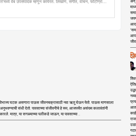
 भारत'मध्ये वेब उपसंपादक म्हणून कार्यरत. लिखाण, संगीत, वाचन, फोटोग्राफी,
अन् 
माध्
शेष प्रावीण्य.बालपणापासून रा.स्व.संघाचा स्वयंसेवक
समा
जपण
आदर्
'सम
आपट
जीवन
शिव
ऐति
उद्ध
नव्य
प्रय
अविभाज्य घटक असणारा पाऊस जीवनचक्रासाठी नवा ऋतू घेऊन येतो. पाऊस माणसाला
आता 
 अनुभवण्याची संधी देतो. पावसाच्या संजीवनीचे हे रूप, आजपर्यंत असंख्य कलावंतांनी
काही
रले. मात्र, या सगळ्याच्या पलीकडे जाऊन, या पावसाच्या ..
राज
उडा
गटा