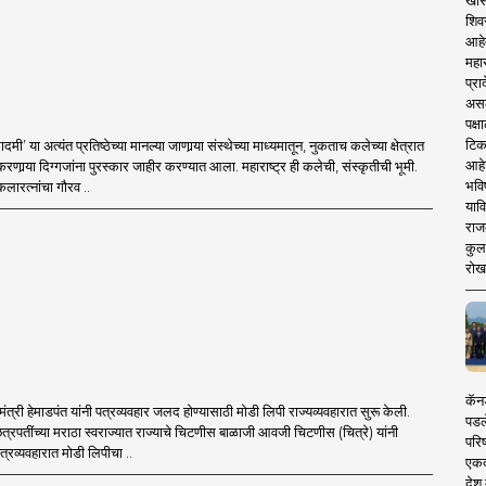
खास
शिव
आहे
महार
प्रा
असले
पक्
टिक
’ या अत्यंत प्रतिष्ठेच्या मानल्या जाणार्‍या संस्थेच्या माध्यमातून, नुकताच कलेच्या क्षेत्रात
आहे
णार्‍या दिग्गजांना पुरस्कार जाहीर करण्यात आला. महाराष्ट्र ही कलेची, संस्कृतीची भूमी.
भवि
लारत्नांचा गौरव ..
याव
राज
कुलक
रोख
कॅनड
मंत्री हेमाडपंत यांनी पत्रव्यवहार जलद होण्यासाठी मोडी लिपी राज्यव्यवहारात सुरू केली.
पडल
शिवछत्रपतींच्या मराठा स्वराज्यात राज्याचे चिटणीस बाळाजी आवजी चिटणीस (चित्रे) यांनी
परिष
पत्रव्यवहारात मोडी लिपीचा ..
एकदा
देश