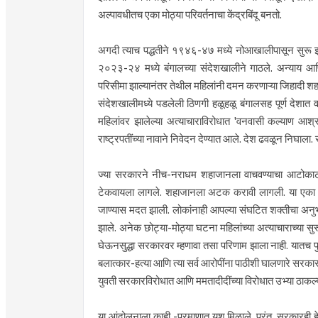
अल्पावधीतच एका मोठ्या परिवर्तनाचा केंद्रबिंदू बनतो.
अगदी त्याच पद्धतीने १९४६-४७ मध्ये नोआखालीपासून सुरू झालेल
२०२३-२४ मध्ये बंगालच्या संदेशखालीने गाठले. अन्याय आण
परिसीमा झाल्यानंतर तेथील महिलांनी दमन करणाऱ्या जिहादी शहाजा
संदेशखालीमध्ये पडलेली ठिणगी हळूहळू बंगालसह पूर्ण देशात
महिलांवर झालेल्या अत्याचाराविरोधात 'वनवासी कल्याण आश
राष्ट्रपतींच्या नावाने निवेदन देण्यात आले. देश ढवळून निघाल
ज्या सरकारने नीच-नराधम शहाजानला वाचवण्याचा आटोकाट 
टेकवायला लागले. शहाजानला अटक करावी लागली. या एका घट
जाण्यास मदत झाली. लोकांनाही आपल्या संघटित शक्तीचा अनुभ
झाले. अनेक छोट्या-मोठ्या घटना महिलांच्या अत्याचाराच्या सुर
घेऊनसुद्धा सरकारवर म्हणावा तसा परिणाम झाला नाही. यातच पुन
बलात्कार-हत्या आणि त्या सर्व आरोपींना पाठीशी घालणारे सरकार अ
युवती सरकारविरोधात आणि ममतादीदींच्या विरोधात उभ्या ठाकल्
या आंदोलनाला काही -प्रमाणात यश मिळाले. परंतु, सरकारही हे