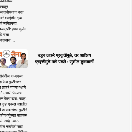
कीर्तनाच्या
यमातून
जप्रबोधनाचा वसा
ारे वसईतील एक
श व्यक्तिमत्त्व,
ाजव्रती' हभप सुयोग
े यांचा
प्रवास.....
उद्धव ठाकरे प्रकृतीमुळे, तर आदित्य
प्रवृत्तीमुळे मागे पडले : सुशील कुलकर्णी
सेनेतील २०२२च्या
हासिक फुटीनंतर
व ठाकरे यांच्या पक्षाने
ाने उभारी घेण्याचा
त्न केला खरा. मात्र,
पुन्हा एकदा पक्षातील
 खासदारांच्या फुटीने
कीय वर्तुळात खळबळ
ली आहे. उबाठा
तील नऊपैकी सहा