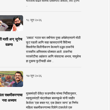
भारताचे वाढते सामर्थ दर्शवणारी असली, तरी ट्रम्प
..
१८ जून २०२६
‘उबाठा’ गटात चार वर्षांनंतर पुन्हा अपेक्षेप्रमााणे मोठी
नी माती अन् जुनेच
फूट पडली आणि सहा खासदारांनी शिंदेंच्या
वळण!
शिवसेनेत विलीनीकरण केल्याने उद्धव ठाकरेंचे
राजकीय अस्तित्वच धोक्यात आले. ठाकरेंचा
पराकोटीचा अहंकार आणि संवादाचा अभाव, यामुळेच
हा दुसर्‍या फुटीचाही अंक ..
१७ जून २०२६
मुख्यमंत्री देवेंद्र फडणवीस यांच्या निर्देशानुसार,
िला सक्षमीकरणाचा
महसूलमंत्री चंद्रशेखर बावनकुळे यांनी जाहीर
नवा अध्याय
केलेला ‘एक बचत गट, एक हेक्टर जागा’ हा निर्णय
महिला सक्षमीकरणाच्या दिशेने टाकलेले एक