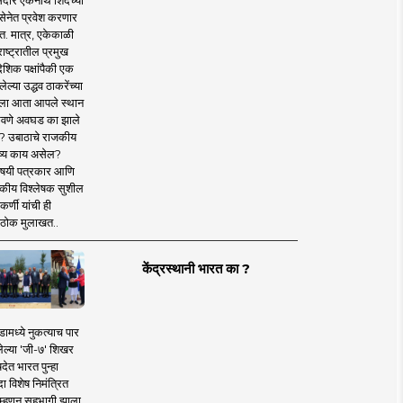
दार एकनाथ शिंदेंच्या
सेनेत प्रवेश करणार
त. मात्र, एकेकाळी
ाष्ट्रातील प्रमुख
देशिक पक्षांपैकी एक
ल्या उद्धव ठाकरेंच्या
षाला आता आपले स्थान
वणे अवघड का झाले
? उबाठाचे राजकीय
ष्य काय असेल?
िषयी पत्रकार आणि
कीय विश्लेषक सुशील
र्णी यांची ही
ठोक मुलाखत..
केंद्रस्थानी भारत का ?
ामध्ये नुकत्याच पार
ेल्या 'जी-७' शिखर
देत भारत पुन्हा
 विशेष निमंत्रित
 म्हणून सहभागी झाला.