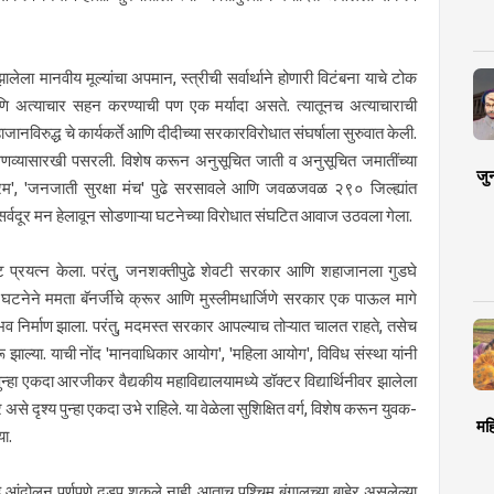
ा मानवीय मूल्यांचा अपमान, स्त्रीची सर्वार्थाने होणारी विटंबना याचे टोक
ि अत्याचार सहन करण्याची पण एक मर्यादा असते. त्यातूनच अत्याचाराची
नविरुद्ध चे कार्यकर्ते आणि दीदीच्या सरकारविरोधात संघर्षाला सुरुवात केली.
 वणव्यासारखी पसरली. विशेष करून अनुसूचित जाती व अनुसूचित जमातींच्या
जु
्रम', 'जनजाती सुरक्षा मंच' पुढे सरसावले आणि जवळजवळ २९० जिल्ह्यांत
ा. सर्वदूर मन हेलावून सोडणाऱ्या घटनेच्या विरोधात संघटित आवाज उठवला गेला.
प्रयत्न केला. परंतु, जनशक्तीपुढे शेवटी सरकार आणि शहाजानला गुडघे
नेने ममता बॅनर्जीचे क्रूर आणि मुस्लीमधार्जिणे सरकार एक पाऊल मागे
व निर्माण झाला. परंतु, मदमस्त सरकार आपल्याच तोऱ्यात चालत राहते, तसेच
ू झाल्या. याची नोंद 'मानवाधिकार आयोग', 'महिला आयोग', विविध संस्था यांनी
्हा एकदा आरजीकर वैद्यकीय महाविद्यालयामध्ये डॉक्टर विद्यार्थिनीवर झालेला
से दृश्य पुन्हा एकदा उभे राहिले. या वेळेला सुशिक्षित वर्ग, विशेष करून युवक-
मह
या.
 आंदोलन पूर्णपणे दडपू शकले नाही. आताच पश्चिम बंगालच्या बाहेर असलेल्या