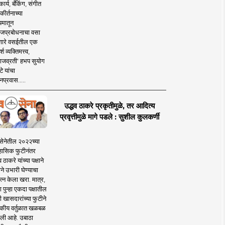
ार्य, बँकिंग, संगीत
कीर्तनाच्या
यमातून
जप्रबोधनाचा वसा
ारे वसईतील एक
श व्यक्तिमत्त्व,
ाजव्रती' हभप सुयोग
े यांचा
प्रवास.....
उद्धव ठाकरे प्रकृतीमुळे, तर आदित्य
प्रवृत्तीमुळे मागे पडले : सुशील कुलकर्णी
सेनेतील २०२२च्या
हासिक फुटीनंतर
व ठाकरे यांच्या पक्षाने
ाने उभारी घेण्याचा
त्न केला खरा. मात्र,
पुन्हा एकदा पक्षातील
 खासदारांच्या फुटीने
कीय वर्तुळात खळबळ
ली आहे. उबाठा