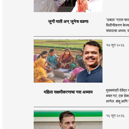
‘उबाठा’ गटात चार व
जुनी माती अन् जुनेच वळण!
विलीनीकरण केल्या
संवादाचा अभाव, या
१७ जून २०२६
मुख्यमंत्री देवें
महिला सक्षमीकरणाचा नवा अध्याय
बचत गट, एक हेक्ट
लागेल. बांबू आणि
१६ जून २०२६