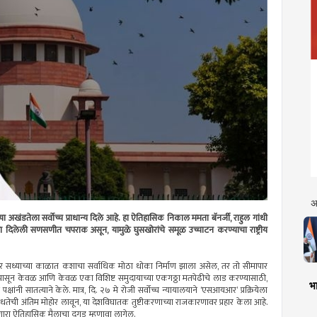
अ
या अखंडतेला सर्वोच्च प्राधान्य दिले आहे. हा ऐतिहासिक निकाल ममता बॅनर्जी, राहुल गांधी
 दिलेली सणसणीत चपराक असून, यामुळे घुसखोरांचे समूळ उच्चाटन करण्याचा राष्ट्रीय
ेला जर सध्याच्या काळात कशाचा सर्वाधिक मोठा धोका निर्माण झाला असेल, तर तो सीमापार
ंपासून केवळ आणि केवळ एका विशिष्ट समुदायाच्या एकगठ्ठा मतपेढीचे लाड करण्यासाठी,
भा
क्षांनी सातत्याने केले. मात्र, दि. २७ मे रोजी सर्वोच्च न्यायालयाने ‘एसआयआर’ प्रक्रियेला
धतेची अंतिम मोहोर लावून, या देशविघातक तुष्टीकरणाच्या राजकारणावर प्रहार केला आहे.
 देणारा ऐतिहासिक मैलाचा दगड म्हणावा लागेल.