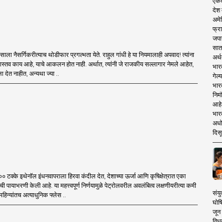
एकदा
देश
अमेर
फ्रा
जपा
सात
ाला नैसर्गिकरीत्याच थोडीफार प्रगल्भता येते. राहुल गांधी हे या नियमालाही अपवाद! त्यांना
अर्थ
्तव काय आहे, याचे आकलन होत नाही. अर्थात, त्यांनी जे राजकीय सल्लागार नेमले आहेत,
भार
्ला देत नाहीत, अन्यथा ज्या ..
गेल्
भार
निमं
आहे.
भारत
अधो
दिसू
०० टक्के इथेनॉल इंधनवापराला हिरवा कंदील देत, देशाच्या ऊर्जा आणि कृषिक्षेत्रात एका
ी पायाभरणी केली आहे. या महत्त्वपूर्ण निर्णयामुळे पेट्रोलवरील अवलंबित्व लक्षणीयरीत्या कमी
संयु
हिन्यांतच अत्याधुनिक फ्लेस ..
घोष
जून 
विधव