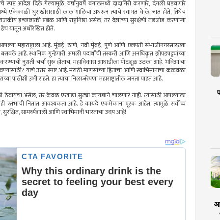
ष्ट आदेश दिले गेल्यामुळे, वर्षानुवर्षे बंगालमध्ये दादागिरी करणारे, दंगली घडवणारे
ध्ये एकेकाळी घुसखोरांसाठी लाल गालिचा अंथरून त्यांचे स्वागत केले जात होते, तिथेच
कीय इच्छाशक्ती प्रबळ आणि राष्ट्रनिष्ठा असेल, तर देशाच्या सुरक्षेची तडजोड करणार्‍या
, हेच यातून अधोरेखित होते.
महाराष्ट्राला आहे. मुंबई, ठाणे, नवी मुंबई, पुणे आणि छत्रपती संभाजीनगरसारख्या
ान बसवले आहे. स्थानिक गुन्हेगारी, अमली पदार्थांची तस्करी आणि अनधिकृत झोपडपट्ट्यांच्या
ू करण्याची नुसती चर्चा सुरू होताच, महाविकास आघाडीला पोटशूळ उठला आहे. ‘मविआ’चा
षित ठेवण्यासाठी? याचे उत्तर स्पष्ट आहे. मराठी माणसाच्या हिताचा आणि स्वाभिमानाचा कळवळा
ंच्या पाठीशी उभी राहते. हा त्यांचा निलाजरेपणा महाराष्ट्रातील जनता पाहत आहे.
प
ाली ठेवायचा असेल, तर केवळ एखाद्या सुट्या कायद्याने चालणार नाही. त्यासाठी आपल्याला
रही स्तंभांची नितांत आवश्यकता आहे. हे कायदे एकमेकांना पूरक आहेत. त्यामुळे सर्वोच्च
 सुरक्षित, सामर्थ्यशाली आणि स्वाभिमानी भारताचा उदय आहे!
आर