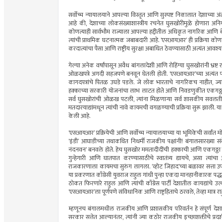
सर्वोच्च न्यायालयाने आपल्या विस्तृत आणि सुस्पष्ट निकालात देशाच्या अंतर्ग
आहे की, देशाच्या लोकसंख्याशास्त्रीय रचनेत घुसखोरीमुळे होणारा अनि
कोणत्याही सार्वभौम राज्याला आपल्या हद्दीतील अधिकृत नागरिक आणि
त्यांची प्राथमिक घटनात्मक जबाबदारी आहे. ‘एसआयआर’ ही प्रक्रिया कोण
करदात्यांचा पैसा आणि राष्ट्रीय सुरक्षा अबाधित ठेवण्यासाठी अत्यंत आ
गेल्या अनेक वर्षांपासून अवैध बांगलादेशी आणि रोहिंग्या घुसखोरांनी भ्
ओळखपत्रे अगदी सहजपणे बनवून घेतली होती. ‘एसआयआर’च्या अत्यंत पार
कागदपत्रांचे पितळ उघडे पडले. जे लोक भारताचे नागरिकच नाहीत, ज्या
हक्काच्या सरकारी योजनांचा लाभ लाटत होते आणि निवडणुकीत एकगठ्ठ
सर्व घुसखोरांची ओळख पटली, त्यांना मिळणार्‍या सर्व शासकीय सवलती 
मतदारयाद्यांमधून त्यांची नावे कायमची वगळण्याची प्रक्रिया सुरू झाली. या प्र
केली आहे.
‘एसआयआर’ प्रक्रियेची आणि सर्वोच्च न्यायालयाच्या या भूमिकेची सर्वांत 
‘इंडी’ आघाडीच्या तथाकथित निधर्मी राजकीय पक्षांनी! बंगालसारख्या स
नंदनवन’ बनवले होते. हेच घुसखोर ममतादीदींची हक्काची आणि एकगठ्ठा म
गुन्हेगारी आणि घातपात करण्यासाठीचे स्वातंत्र्य द्यायचे, असा त्य
राजकारणाला कायमचा सुरुंग लागला. ‘व्होट जिहाद’च्या बळावर सत्ता उ
या प्रकरणात काँग्रेसी युवराज राहुल गांधी पुन्हा एकदा मानहानीकारक 
ठोकत फिरणारे राहुल आणि त्यांची काँग्रेस पार्टी देशातील कायद्यांचे उल्
‘एसआयआर’ला पूर्णपणे संविधानिक आणि राष्ट्रहिताचे ठरवले, तेव्हा मात्र 
म्हणूनच बंगालमधील राजकीय आणि प्रशासकीय परिवर्तन हे संपूर्ण देशास
सरकार सत्तेत आल्यानंतर, त्यांनी ज्या कठोर राजकीय इच्छाशक्तीचे प्रदर्श