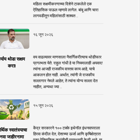
महिला सक्षमीकरणाच्या दिशेने टाकलेले एक
ऐतिहासिक पाऊल म्हणावे लागेल. बांबू आणि चारा
लागवडीतून महिलांसाठी शाश्वत ..
१६ जून २०२६
वय वाढल्यावर माणसाला नैसर्गिकरीत्याच थोडीफार
र्याय थोडा सक्षम
प्रगल्भता येते. राहुल गांधी हे या नियमालाही अपवाद!
करा!
त्यांना आजही राजकीय वास्तव काय आहे, याचे
आकलन होत नाही. अर्थात, त्यांनी जे राजकीय
सल्लागार नेमले आहेत, ते त्यांना योग्य सल्ला देत
नाहीत, अन्यथा ज्या ..
१५ जून २०२६
केंद्र सरकारने १०० टक्के इथेनॉल इंधनवापराला
्थिक स्वातंत्र्याचा
हिरवा कंदील देत, देशाच्या ऊर्जा आणि कृषिक्षेत्रात
नवा जाहीरनामा
एका ऐतिहासिक क्रांतीची पायाभरणी केली आहे. या