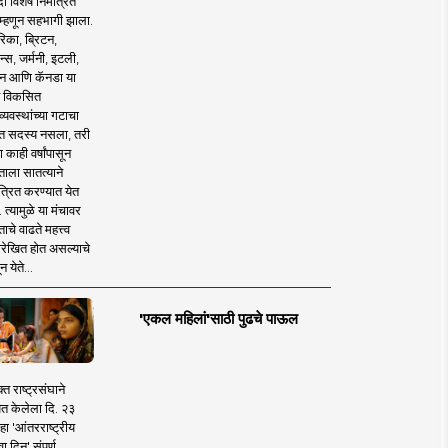
 विशेष निमंत्रित
 म्हणून सहभागी झाला.
िका, ब्रिटन,
न्स, जर्मनी, इटली,
न आणि कॅनडा या
 विकसित
व्यवस्थांच्या गटाचा
त सदस्य नसला, तरी
या काही वर्षांपासून
ताला सातत्याने
त्रित करण्यात येत
 त्यामुळे या मंचावर
ाचे वाढते महत्त्व
रेखित होत असल्याचे
न येते...
'एकल महिलां'साठी पुढचे पाऊल
क्त राष्ट्रसंघाने
ित केलेला दि. २३
हा 'आंतरराष्ट्रीय
ा दिन' संपूर्ण