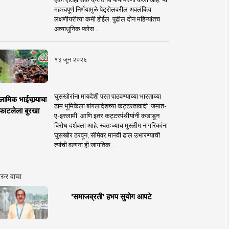
महत्त्वपूर्ण निर्णयामुळे पेट्रोलवरील अवलंबित्व
लक्षणीयरीत्या कमी होईल. पुढील दोन महिन्यांतच
अत्याधुनिक फ्लेस ..
१३ जून २०२६
घुसखोरांना मायदेशी परत पाठवण्याच्या भारताच्या
लामिक भाईचार्‍याचा
ठाम भूमिकेला बांगलादेशच्या कट्टरतावादी ‘जमात-
फाटलेला बुरखा
ए-इस्लामी’ आणि इतर कट्टरपंथीयांनी कडाडून
विरोध दर्शवला आहे. स्वतःच्याच मुस्लीम नागरिकांना
घुसखोर ठरवून, सीमेवर मानवी ढाल उभारण्याची
त्यांची वल्गना ही जागतिक ..
रुर वाचा
'समाजव्रती' हभप सुयोग आपटे