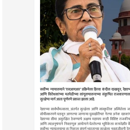
सर्वोच्च न्यायालयाने ‘एसआयआर’ प्रक्रियेला हिरवा कंदील दाखवून, देशाच्
आणि विरोधकांच्या मतपेढीच्या लांगूलचालनाच्या संकुचित राजकारणाला
सुरक्षेचा मार्ग आता पूर्णपणे प्रशस्त झाला आहे.
देशाच्या सार्वभौमत्वाला, अंतर्गत सुरक्षेला आणि सांस्कृतिक अस्मित
सोयीस्करपणे घडवून आणल्या जाणार्‍या घुसखोरीचा! गेल्या अनेक दशका
देशाच्या सीमा असुरक्षित ठेवण्याचे अक्षम्य महापाप काही विशिष्ट राजकीय प
आणि त्याअनुषंगाने निवडणूक आयोगाने घेतलेल्या भूमिकेला कायदेशीर वै
सर्वोच्च न्यायालयाचा हा निकाल संपूर्ण भारताच्या सुरक्षेला नवसंजीवनी