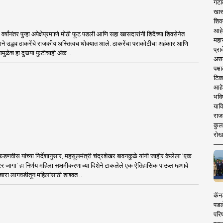
गटा
खास
शिव
आहे
र्षांनंतर पुन्हा अपेक्षेप्रमााणे मोठी फूट पडली आणि सहा खासदारांनी शिंदेंच्या शिवसेनेत
महार
ने उद्धव ठाकरेंचे राजकीय अस्तित्वच धोक्यात आले. ठाकरेंचा पराकोटीचा अहंकार आणि
प्रा
मुळेच हा दुसर्‍या फुटीचाही अंक ..
असले
पक्
टिक
आहे
भवि
याव
राज
कुलक
रोख
द्र फडणवीस यांच्या निर्देशानुसार, महसूलमंत्री चंद्रशेखर बावनकुळे यांनी जाहीर केलेला ‘एक
र जागा’ हा निर्णय महिला सक्षमीकरणाच्या दिशेने टाकलेले एक ऐतिहासिक पाऊल म्हणावे
 चारा लागवडीतून महिलांसाठी शाश्वत ..
कॅनड
पडल
परिष