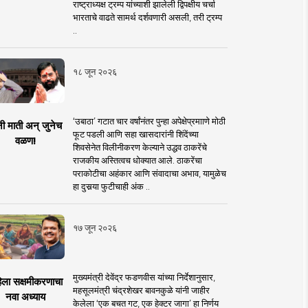
राष्ट्राध्यक्ष ट्रम्प यांच्याशी झालेली द्विपक्षीय चर्चा
भारताचे वाढते सामर्थ दर्शवणारी असली, तरी ट्रम्प
..
१८ जून २०२६
‘उबाठा’ गटात चार वर्षांनंतर पुन्हा अपेक्षेप्रमााणे मोठी
नी माती अन् जुनेच
फूट पडली आणि सहा खासदारांनी शिंदेंच्या
वळण!
शिवसेनेत विलीनीकरण केल्याने उद्धव ठाकरेंचे
राजकीय अस्तित्वच धोक्यात आले. ठाकरेंचा
पराकोटीचा अहंकार आणि संवादाचा अभाव, यामुळेच
हा दुसर्‍या फुटीचाही अंक ..
१७ जून २०२६
मुख्यमंत्री देवेंद्र फडणवीस यांच्या निर्देशानुसार,
िला सक्षमीकरणाचा
महसूलमंत्री चंद्रशेखर बावनकुळे यांनी जाहीर
नवा अध्याय
केलेला ‘एक बचत गट, एक हेक्टर जागा’ हा निर्णय