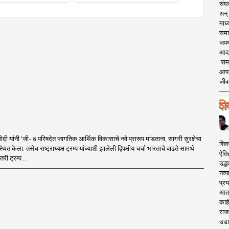
संघक
अन् 
माध्
समा
जपण
आदर्
'सम
आपट
जीवन
 मोदी यांनी 'जी- ७ परिषदेत जागतिक आर्थिक विकासाचे नवे प्रारूप मांडताना, सागरी सुरक्षेचा
शिव
पस्थित केला. तसेच राष्ट्राध्यक्ष ट्रम्प यांच्याशी झालेली द्विपक्षीय चर्चा भारताचे वाढते सामर्थ
ऐति
री ट्रम्प ..
उद्ध
नव्य
प्रय
आता 
काही
राज
उडा