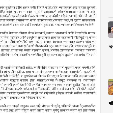
त सुरक्षेच्या दृष्टीने अत्यंत गंभीर विधाने केली आहेत. न्यायालयाने स्पष्ट शब्दांत सुनावले
यंत्रित बदल हा सामान्य बदल नसून, ते एकप्रकारचे ‘लोकसंख्याशास्त्रीय आक्रमण’ आहे.
 बेकायदेशीर घुसखोर यांची ओळख पटवण्याचा कायदेशीर अधिकारच आहे असे नाही, तर ती
त्याही भारतीय नागरिकाच्या नागरी हक्कांवर गदा आणणारी नसून, ती देशाची साधनसंपत्ती,
वश्यक असलेली प्रशासकीय आणि कायदेशीर कृती आहे, यावर न्यायालयाने शिक्कामोर्तब केले.
रष्ट राजकीय नेत्यांच्या जोरावर बोगस रेशनकार्ड, बनावट आधारकार्ड आणि बेकायदेशीर मतदार
दर्शक, त्रुटीरहित आणि आधुनिक तंत्रज्ञानावर आधारित पडताळणी मोहिमेमुळे या बोगस
ंची या मातीशी कोणतीही नाळ नाही, ते बनावट कागदपत्रांच्या आधारे इथल्या गरिबांच्या
जु
ा मतदान करून सत्ता-समीकरणे फिरवण्याचे उद्दाम धाडस करत होते. ‘एसआयआर’मुळे या
तत्काळ बंद झाल्या. सर्वांत महत्त्वाचे म्हणजे, भारतीय लोकशाहीला कलंकित करणार्‍या
क्रियेने भारतीय प्रशासकीय यंत्रणेतील त्रुटी दूर करून राष्ट्रीय सुरक्षेची एक अभेद्य भिंत उभी
मोठी धास्ती कोणी घेतली असेल, तर ती पश्चिम बंगालच्या माजी मुख्यमंत्री ममता बॅनर्जी आणि
ंवेदनशील सीमावर्ती राज्याला ममता यांनी आपल्या कार्यकाळात बेकायदेशीर ‘घुसखोरांचे
तपेढी बनले होते. या घुसखोरांच्या जीवावर निवडणुका जिंकायच्या आणि बदल्यात त्यांना
ांचा अघोषित देशद्रोही करारच होता. ‘एसआयआर’च्या वैधतेमुळे ममतांच्या या धोकादायक
पभोगण्याची त्यांची देशविरोधी रणनीती न्यायालयाच्या एका फटयाने धुळीस मिळाली आहे.
पद्धतीने तोंडावर आपटले आहेत. प्रत्येक निवडणुकीत संविधान धोयात आहे, अशी खोटी आरोळी
लंघन करणार्‍या घुसखोरांच्या बाजूने उभी राहिल्याचे इतिहास सांगतो. सर्वोच्च न्यायालयाने
राहुल यांची अवस्था अत्यंत केविलवाणी झाली.
मह
ाठी एक आदर्श वस्तुपाठ ठरत आहे. बंगालमध्ये सुवेंदू अधिकारी यांच्या नेतृत्वाखालील
न केले आहे, त्याचे कौतुक करावे तितके थोडेच! सुवेंदू सरकारने सत्तेची सूत्रे हाती घेताच,