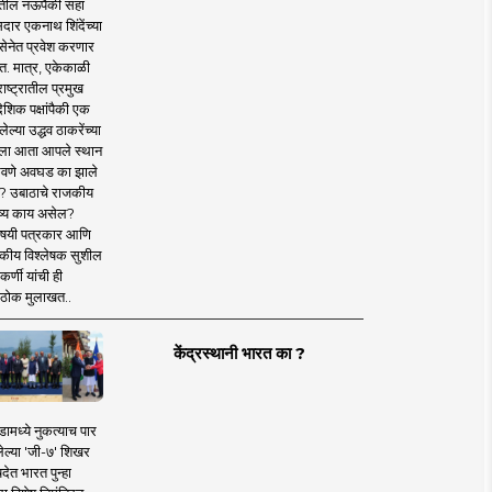
तील नऊपैकी सहा
दार एकनाथ शिंदेंच्या
सेनेत प्रवेश करणार
त. मात्र, एकेकाळी
ाष्ट्रातील प्रमुख
देशिक पक्षांपैकी एक
ल्या उद्धव ठाकरेंच्या
षाला आता आपले स्थान
वणे अवघड का झाले
? उबाठाचे राजकीय
ष्य काय असेल?
िषयी पत्रकार आणि
कीय विश्लेषक सुशील
र्णी यांची ही
ठोक मुलाखत..
केंद्रस्थानी भारत का ?
ामध्ये नुकत्याच पार
ेल्या 'जी-७' शिखर
देत भारत पुन्हा