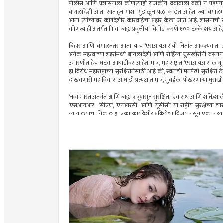
पोलीस आणि प्रशासनाला कोणत्याही राजकीय दबावाला बळी न पडण्याचे स्प
बांगलादेशी आता स्वतःहून गाशा गुंडाळून पळ काढत आहेत. ज्या बंगालम
आता त्यांच्यावर कायदेशीर कारवाईचा प्रहार केला जात आहे. शासनाची राज
कोणत्याही अंतर्गत किंवा बाह्य प्रवृत्तीचा बिमोड करणे १०० टक्के शय आहे
बिहार आणि बंगालनंतर आता याच ‘एसआयआर’ची नितांत आवश्यकता आपल्या 
अनेक महत्त्वाच्या शहरांमध्ये बांगलादेशी आणि रोहिंग्या घुसखोरांनी बस्त
उभारणीत हेच घटक आघाडीवर आहेत. मात्र, महाराष्ट्रात ‘एसआयआर’ लाग
हा विरोध महाराष्ट्राच्या सुरक्षिततेसाठी आहे की, स्वतःची मतपेढी सुरक्
दाखवणारी महाविकास आघाडी प्रत्यक्षात मात्र, मुंबईला पोखरणार्‍या घुसखोरा
‘नवा भारत’अंतर्गत आणि बाह्य शत्रूंपासून सुरक्षित, एकसंध आणि शक्तिश
‘एसआयआर’, ‘सीएए’, ‘एनआरसी’ आणि ‘यूसीसी’ या राष्ट्रीय सुरक्षेच्या चा
न्यायालयाचा निकाल हा एका कायदेशीर प्रक्रियेचा विजय नसून एका नव्या,