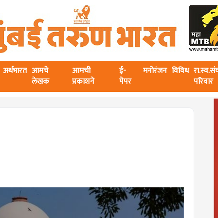
अर्थभारत
आमचे
आमची
ई-
मनोरंजन
विविध
रा.स्व.स
लेखक
प्रकाशने
पेपर
परिवार