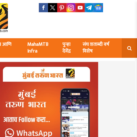
ंघ आणि
MahaMTB
पुन्हा
संघ शताब्दी वर्ष
Infra
देवेंद्र
विशेष