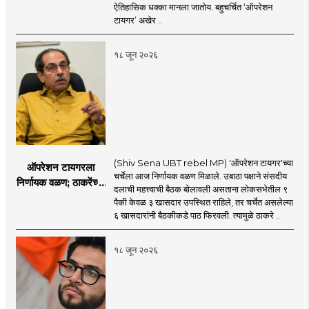
सहा खासदारांनंतर
ऐतिहासिक धक्का मानला जातोय. बहुचर्चित ‘ऑपरेशन
आमदारांसह नगरसेवकही
टायगर’ अखेर ..
शिंदेंकडे जाण्याच्या चर्चा
सुरू
१८ जून २०२६
(Shiv Sena UBT rebel MP) 'ऑपरेशन टायगर'च्या
ऑपरेशन टायगरला
चर्चेला आज निर्णायक वळण मिळाले. उबाठा पक्षाने संसदीय
निर्णायक वळण; ठाकरेंच्या
दलाची महत्त्वाची बैठक बोलावली असताना लोकसभेतील ९
बैठकीला ६ खासदार
पैकी केवळ ३ खासदार उपस्थित राहिले, तर चर्चेत असलेल्या
गैरहजर, थेट शिंदे सेनेत
६ खासदारांनी बैठकीकडे पाठ फिरवली. त्यामुळे ठाकरे ..
विलीन होण्याचा प्रस्ताव?
१८ जून २०२६