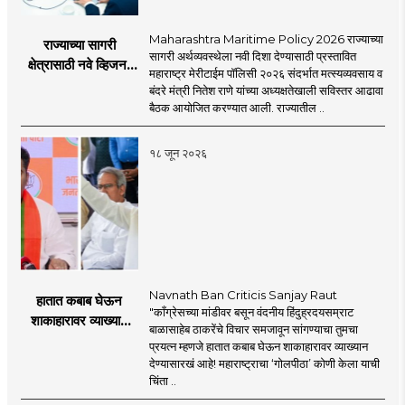
Maharashtra Maritime Policy 2026 राज्याच्या
राज्याच्या सागरी
सागरी अर्थव्यवस्थेला नवी दिशा देण्यासाठी प्रस्तावित
क्षेत्रासाठी नवे व्हिजन;
महाराष्ट्र मेरीटाईम पॉलिसी २०२६ संदर्भात मत्स्यव्यवसाय व
'महाराष्ट्र मेरीटाईम
बंदरे मंत्री नितेश राणे यांच्या अध्यक्षतेखाली सविस्तर आढावा
पॉलिसी २०२६'चा
बैठक आयोजित करण्यात आली. राज्यातील ..
प्रस्ताव
१८ जून २०२६
Navnath Ban Criticis Sanjay Raut
हातात कबाब घेऊन
"काँग्रेसच्या मांडीवर बसून वंदनीय हिंदुह्रदयसम्राट
शाकाहारावर व्याख्यान
बाळासाहेब ठाकरेंचे विचार समजावून सांगण्याचा तुमचा
देण्यासारखा राऊत यांचा
प्रयत्न म्हणजे हातात कबाब घेऊन शाकाहारावर व्याख्यान
प्रयत्न - नवनाथ बन
देण्यासारखं आहे! महाराष्ट्राचा ‘गोलपीठा’ कोणी केला याची
चिंता ..