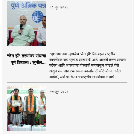
१८ जून २०२६
"देशाच्या नव्या म्हणजेच 'जेन झी' पिढीबद्दल राष्ट्रीय
'जेन झी' तरुणांवर संघाचा
स्वयंसेवक संघ प्रचंड आशावादी आहे. आजचे तरुण आपल्या
पूर्ण विश्वास! : सुनील
परंपरा आणि भारताच्या गौरवाशी मनापासून जोडले गेले
आंबेकर
असून समाजात रचनात्मक बदलांसाठी मोठे योगदान देत
आहेत", असे प्रतिपादन राष्ट्रीय स्वयंसेवक संघाचे ..
१७ जून २०२६