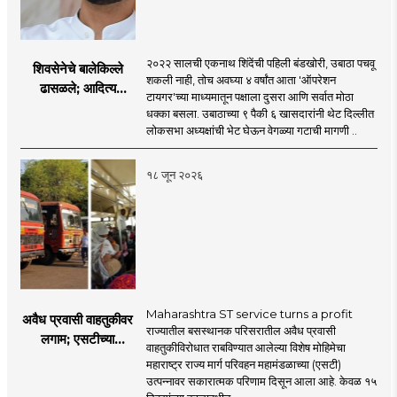
२०२२ सालची एकनाथ शिंदेंची पहिली बंडखोरी, उबाठा पचवू
शिवसेनेचे बालेकिल्ले
शकली नाही, तोच अवघ्या ४ वर्षांत आता 'ऑपरेशन
ढासळले; आदित्य
टायगर'च्या माध्यमातून पक्षाला दुसरा आणि सर्वात मोठा
ठाकरेंच्या नेतृत्वावरच
धक्का बसला. उबाठाच्या ९ पैकी ६ खासदारांनी थेट दिल्लीत
प्रश्नचिन्ह? ठाकरे ब्रँड
लोकसभा अध्यक्षांची भेट घेऊन वेगळ्या गटाची मागणी ..
नेमका कुठे चुकला?
१८ जून २०२६
Maharashtra ST service turns a profit
अवैध प्रवासी वाहतुकीवर
राज्यातील बसस्थानक परिसरातील अवैध प्रवासी
लगाम; एसटीच्या
वाहतुकीविरोधात राबविण्यात आलेल्या विशेष मोहिमेचा
उत्पन्नात १५ दिवसांत
महाराष्ट्र राज्य मार्ग परिवहन महामंडळाच्या (एसटी)
४३.८३ कोटींची वाढ!
उत्पन्नावर सकारात्मक परिणाम दिसून आला आहे. केवळ १५