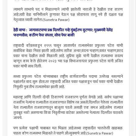
त्यामागे लाभाचे पद न मिळाल्याने त्यांची झालेली नाराजी हे देखील एक कारण
आहे.तशी वेळ यानिमीत्ताने कुणावर येऊन पक्ष सोडायला लागू नये ही दक्षता पक्ष
नेतृत्वास घ्यावी लागेल.(Sunetra Pawar)
हेही वाचा : जागावाटपाचा प्रश्न दिल्लीत नव्हे मुंबईतच सुटणार; मुख्यमंत्री देवेंद्र
फडणवीस; कठीण पेपर संपला, सोपा पेपर बाकी
राष्ट्रवादी कॉंग्रसकडून १९९९ पासून आतापर्यंत राज्यसभेवर प्रफुल्ल पटेल यांची
सर्वाधिक वेळा निवड झाली आहे.तसेच तारीक अन्वर,वंदना चव्हाण,वसंत चव्हाण,शरद
पवार यांना देखील संधी मिळाली आहे. सुप्रिया सुळे यांनी देखील राज्यसभा सदस्य
म्हणून काम केले होते.पण २०२३ च्या पक्ष विभाजनानंतर प्रफुल्ल पटेल यांनी अजित
पवार यांची साथ दिली.
सध्या प्रफुल्ल पटेल यांच्याबाबत राष्ट्रीय कार्यकारणीत पदाचा उल्लेख नसल्याने
पक्षांतर्गत वाद सुरू होता.तर राष्ट्रवादी अजित पवार पक्षाकडून पार्थ पवार यांची देखील
नियुक्ती नुकतीच राज्यसभेवर झाली आहे.
महाराष्ट्र आणि दिल्ली दोन्ही ठिकाणचे राजकारण पूर्णता वेगळे आहे. सर्वच पक्षाच्या
राजकीय नेत्यांना राज्यातील राजकारणात विशेष रस असतो.दिल्लीत गेलेला राज्यातील
नेता राज्यातील राजकारणातून बाजूला पडतो असाही एक समज आहे.तसेच राज्यात
लुडबूड नको असणाऱ्या किंवा निवृत्तीच्या वाटेवर असलेल्या नेत्याला दिल्लीत पाठवले
जायचे.
पण प्रत्येक पक्षाची याबाबत मत भिन्नता आहे.सध्या राष्ट्रवादीत चाललेली खळबळ
पाहता कोण राज्यसभा मिळवते ते पाहणे औत्सुक्याचे आहे.(Sunetra Pawar)