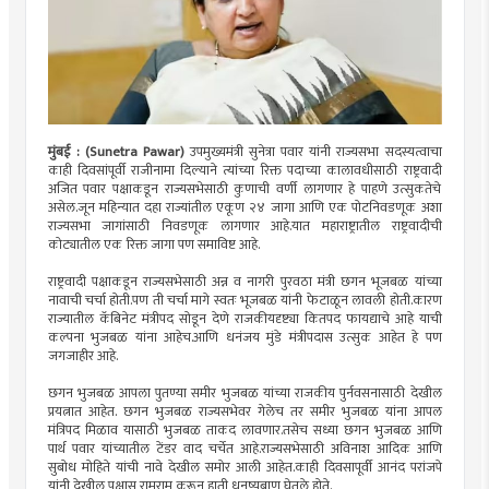
मुंबई : (Sunetra Pawar)
उपमुख्यमंत्री सुनेत्रा पवार यांनी राज्यसभा सदस्यत्वाचा
काही दिवसांपूर्वी राजीनामा दिल्याने त्यांच्या रिक्त पदाच्या कालावधीसाठी राष्ट्रवादी
अजित पवार पक्षाकडून राज्यसभेसाठी कुणाची वर्णी लागणार हे पाहणे उत्सुकतेचे
असेल.जून महिन्यात दहा राज्यांतील एकूण २४ जागा आणि एक पोटनिवडणूक अशा
राज्यसभा जागांसाठी निवडणूक लागणार आहे.यात महाराष्ट्रातील राष्ट्रवादीची
कोट्यातील एक रिक्त जागा पण समाविष्ट आहे.
राष्ट्रवादी पक्षाकडून राज्यसभेसाठी अन्न व नागरी पुरवठा मंत्री छगन भूजबळ यांच्या
नावाची चर्चा होती.पण ती चर्चा मागे स्वतः भूजबळ यांनी फेटाळून लावली होती.कारण
राज्यातील कॅबिनेट मंत्रीपद सोडून देणे राजकीयदृष्ट्या कितपद फायद्याचे आहे याची
कल्पना भुजबळ यांना आहेच.आणि धनंजय मुंडे मंत्रीपदास उत्सुक आहेत हे पण
जगजाहीर आहे.
छगन भुजबळ आपला पुतण्या समीर भुजबळ यांच्या राजकीय पुर्नवसनासाठी देखील
प्रयत्नात आहेत. छगन भुजबळ राज्यसभेवर गेलेच तर समीर भुजबळ यांना आपल
मंत्रिपद मिळाव यासाठी भुजबळ ताकद लावणार.तसेच सध्या छगन भुजबळ आणि
पार्थ पवार यांच्यातील टेंडर वाद चर्चेत आहे.राज्यसभेसाठी अविनाश आदिक आणि
सुबोध मोहिते यांची नावे देखील समोर आली आहेत.काही दिवसापूर्वी आनंद परांजपे
यांनी देखील पक्षास रामराम करून हाती धनुष्यबाण घेतले होते.