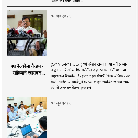
दिवसांच्या कालावधीत ..
१८ जून २०२६
(Shiv Sena UBT) 'ऑपरेशन टायगर'च्या चर्चेदरम्यान
पक्ष बैठकीला गैरहजर
उद्धव ठाकरे यांच्या शिवसेनेतील सहा खासदारांनी पक्षाच्या
राहिल्याने खासदार
महत्त्वाच्या बैठकीला गैरहजर राहत बंडाची चिन्हे अधिक स्पष्ट
अपात्र ठरू शकतात का?
केली आहेत. या पार्श्वभूमीवर पक्षाकडून संबंधित खासदारांवर
व्हीप आणि कायदा नेमकं
व्हीपचे उल्लंघन केल्याप्रकरणी ..
काय सांगतो?
१८ जून २०२६