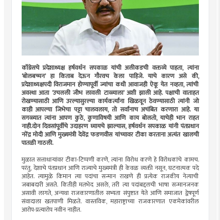
कॉंग्रेसचे प्रदेशाध्यक्ष हर्षवर्धन सपकाळ यांची अलीकडची वक्तव्ये पाहता, त्यांना
‘बोलबच्चन’ हा किताब देऊन गौरवच केला पाहिजे. याचे कारण असे की,
प्रदेशाध्यक्षपदी विराजमान होण्यापूर्वी ज्यांचा कधी आवाजही ऐकू येत नव्हता, त्यांची
अवस्था आता ‘उचलली जीभ लावली टाळ्याला’ अशी झाली आहे. पक्षाची वाताहत
रोखण्यासाठी आणि उरल्यासुरल्या कार्यकर्त्यांना खिळवून ठेवण्यासाठी त्यांनी जो
काही आपल्या जिभेचा पट्टा चालवलाय, तो सर्वांनाच अचंबित करणारा आहे. या
सगळ्यात त्यांना आपण कुठे, कुणाविषयी आणि काय बोलतो, याचेही भान राहत
नाही.दोन दिवसांपूर्वीचे उदाहरण घ्यायचे झाल्यास, हर्षवर्धन सपकाळ यांनी पंतप्रधान
नरेंद्र मोदी आणि मुख्यमंत्री देवेंद्र फडणवीस यांच्यावर टीका करताना अत्यंत खालची
पातळी गाठली.
मुळात सत्ताधार्‍यांवर टीका-टिप्पणी करणे, त्यांना विरोध करणे हे विरोधकांचे कामच.
परंतु, देशाचे पंतप्रधान आणि राज्याचे मुख्यमंत्री ही केवळ व्यक्ती नसून, घटनात्मक पदे
आहेत. त्यामुळे किमान त्या पदांचा सन्मान राखणे ही प्रत्येक राजकीय नेत्याची
जबाबदारी असते. कितीही मतभेद असले, तरी त्या पदांबद्दलची भाषा सन्मानजनक
असावी लागते, अन्यथा राजकारणातील सभ्यता संपुष्टात येते आणि समाजात द्वेषपूर्ण
संवादाला खतपाणी मिळते. वास्तविक, महाराष्ट्राच्या राजकारणात एकमेकांवरील
आरोप-प्रत्यारोप नवीन नाहीत.