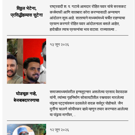
राष्ट्रवादी श. प. गटाचे आमदार रोहित पवार यांचे सरसकट
विठ्ठल भेटेना,
कर्जमाफी आणि सातबारा कोरा करण्यासाठी अन्नत्याग
प्रसिद्धीहव्यास सुटेना
आंदोलन सुरू आहे. सातत्याने माध्यमांमध्ये चर्चेत राहण्याचा
प्रयत्न करणारे रोहित पवार आंदोलनाला बसले आहेत,
हादेखील त्याच प्रयत्नांचा भाव वाटावा. राज्यातल्या ..
१३ जून २०२६
समाजमाध्यमांवरील इन्फ्लुएन्सर असलेल्या प्रसाद वेदपाठक
घोडचूक नव्हे,
यांनी, त्यांच्या गृहनिर्माण सोसायटीतील रस्त्यावर मारलेल्या
बेजबाबदारपणाच!
पांढर्‍या पट्ट्यांवरून उठवलेले वादळ सर्वदूर पोहोचले. जैन
मुनींना चालणे सोयीस्कर व्हावे म्हणून तयार करण्यात आलेल्या
या पांढर्‍या मार्गांवर, ..
१२ जून २०२६