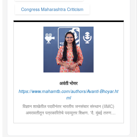
Congress Maharashtra Criticism
अवंती भोयर
https://www.mahamtb.com/authors/Avanti-Bhoyar.ht
ml
विज्ञान शाखेतील पदवीनंतर भारतीय जनसंचार संस्थान (IIMC)
अमरावतीतून पत्रकारितेचे पदव्युत्तर शिक्षण. 'दै. मुंबई तरुण
भारत'मध्ये वेब उपसंपादक या पदावर कार्यरत. शेती, साहित्य,
राजकारण या विषयात विशेष रस. हस्तकला, संगीत आणि कविता
लेखनाचा छंद....