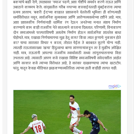
बकर्‍यांचे बळी देणे, उघड्यावर ‘नमाज’ पढणे, अशा गोष्टींचे समर्थन करणे राऊत आणि
उबाठाने कायमच केले. वांद्य्रातील गरीब नगरच्या कारवाईनंतरही मुंबईकरांना त्याचा
प्रत्यय आलाच. ‘बकरी ईद’च्या काळात प्रशासनाने घेतलेली भूमिका ही कोणत्याही
धर्माविरोधात नसून, सार्वजनिक सुव्यवस्था आणि आरोग्यव्यवस्थेच्या दृष्टीने आहे. मात्र,
अशा प्रशासकीय निर्णयांनाही धार्मिक रंग देऊन जनतेच्या मनात संशय निर्माण
करण्याचे काम काही राजकीय नेते सातत्याने करताना दिसतात. परिणामी, विनाकारण
दोन समाजांमध्ये परस्परांविषयी असंतोष निर्माण होऊन सार्वजनिक शांततेस बाधा
पोहोचते. मात्र, एखाद्या निर्णयामागचा मूळ हेतू काय? किंवा त्यात कुणाचे नुकसान होते
का? याचा सारासार विचार न करता, तोंडात येईल ते बडबडत सुटणे योग्य नाही.
त्यातही राऊतांसारख्या ‘खर्‍या’ हिंदुत्वाचा बाणा सांगणार्‍यांकडून तर हे मुळीच अपेक्षित
नाही. मात्र, राऊतांनी आपल्या राजकीय स्वार्थासाठी सध्या लांगूलचालनाचा विडा
उचलला आहे. त्यासाठी आपण कसे एखाद्या विशिष्ट समाजाविषयी संवेदनशील आहोत
आणि सरकार कसे त्यांच्या विरोधात आहे, हे वारंवार दाखवण्याचा त्यांचा खटाटोप.
परंतु, यातून केवळ मीडियात झळकण्याव्यतिरिक्त त्यांच्या हाती काहीही लागत नाही.