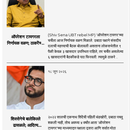
(Shiv Sena UBT rebel MP) 'ऑपरेशन टायगर'च्या
ऑपरेशन टायगरला
चर्चेला आज निर्णायक वळण मिळाले. उबाठा पक्षाने संसदीय
निर्णायक वळण; ठाकरेंच्या
दलाची महत्त्वाची बैठक बोलावली असताना लोकसभेतील ९
बैठकीला ६ खासदार
पैकी केवळ ३ खासदार उपस्थित राहिले, तर चर्चेत असलेल्या
गैरहजर, थेट शिंदे सेनेत
६ खासदारांनी बैठकीकडे पाठ फिरवली. त्यामुळे ठाकरे ..
विलीन होण्याचा प्रस्ताव?
१८ जून २०२६
२०२२ सालची एकनाथ शिंदेंची पहिली बंडखोरी, उबाठा पचवू
शिवसेनेचे बालेकिल्ले
शकली नाही, तोच अवघ्या ४ वर्षांत आता 'ऑपरेशन
ढासळले; आदित्य
टायगर'च्या माध्यमातून पक्षाला दुसरा आणि सर्वात मोठा