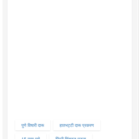
पुणे विषारी दारू
हातभट्टी दारू प्रकरण
15 मृत्यू पुणे
पिंपरी चिंचवड घटना