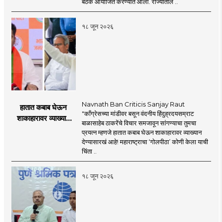
बैठक आयोजित करण्यात आली. राज्यातील ..
प्रस्ताव
१८ जून २०२६
Navnath Ban Criticis Sanjay Raut
हातात कबाब घेऊन
"काँग्रेसच्या मांडीवर बसून वंदनीय हिंदुह्रदयसम्राट
शाकाहारावर व्याख्यान
बाळासाहेब ठाकरेंचे विचार समजावून सांगण्याचा तुमचा
देण्यासारखा राऊत यांचा
प्रयत्न म्हणजे हातात कबाब घेऊन शाकाहारावर व्याख्यान
प्रयत्न - नवनाथ बन
देण्यासारखं आहे! महाराष्ट्राचा ‘गोलपीठा’ कोणी केला याची
चिंता ..
१८ जून २०२६