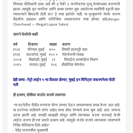
चिंचवड पोलिसांनी दावा आहे की 8 पैकी 5 नागरिकांचा मृत्यू वेगवेगळ्या कारणांनी
झाला. त्यामुळे मृत नागरिक आणि सध्या उपचार सुरू असलेल्या व्यक्तींची प्रकृती दारू
प्यायल्याने बिघडली होती का? हे स्पष्ट झालेले नाही. या मृत्यूमागचे नेमके कारण
वैद्यकीय अहवाल आणि फॉरेन्सिक तपासानंतरच स्पष्ट होणार आहे.(Pimpri-
Chinchwad — Illegal Liquor Sales)
दारुने घेतलेले बळी
वर्ष ठिकाण संख्या कारण
१९८१ गोरेगाव, मुंबई ४०+ विषारी हातभट्टी दारू
१९९१ घाटकोपर, मुंबई १०० + मेथेनॉलची भेसळ
२००४ विक्रोळी, मुंबई ८९ मिथाईल अल्कोहोल मिश्रण
२०१५ मालाड, मुंबई १०६ औद्योगिक मेथेनॉल
हेही वाचा : मेट्रो लाईन ५ चा विस्तार होणार, ‘मुंबई इन मिनिट्स’ संकल्पनेला मोठी
गती
ही हत्याच, दोषींवर काठोर कलमे लावणार
"या घटनेतील पीडीत रूग्णांना योग्य उपचार देऊन वाचवण्याचा प्रयत्न केला जात आहे.
या घटनेच्या पाठीमागे कोण आहेत याचा शोध घेण्याचे काम सुरू आहे. आठ जणांना
अटक झाली आहे. सगळी साखळी शोधून आणि त्यांच्यावर कडक कारवाई केली
जाईल. कारण ही एक प्रकारे हत्याच आहे. त्यामुळे कठोर कलमे त्यांच्यावर लावण्याचे
निर्देश पोलिसांना दिले आहेत"
- देवेंद्र फडणवीस, मुख्यमंत्री