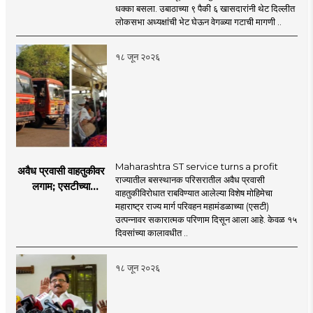
ठाकरेंच्या नेतृत्वावरच
धक्का बसला. उबाठाच्या ९ पैकी ६ खासदारांनी थेट दिल्लीत
प्रश्नचिन्ह? ठाकरे ब्रँड
लोकसभा अध्यक्षांची भेट घेऊन वेगळ्या गटाची मागणी ..
नेमका कुठे चुकला?
१८ जून २०२६
Maharashtra ST service turns a profit
अवैध प्रवासी वाहतुकीवर
राज्यातील बसस्थानक परिसरातील अवैध प्रवासी
लगाम; एसटीच्या
वाहतुकीविरोधात राबविण्यात आलेल्या विशेष मोहिमेचा
उत्पन्नात १५ दिवसांत
महाराष्ट्र राज्य मार्ग परिवहन महामंडळाच्या (एसटी)
४३.८३ कोटींची वाढ!
उत्पन्नावर सकारात्मक परिणाम दिसून आला आहे. केवळ १५
दिवसांच्या कालावधीत ..
१८ जून २०२६