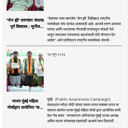
"देशाच्या नव्या म्हणजेच 'जेन झी' पिढीबद्दल राष्ट्रीय
'जेन झी' तरुणांवर संघाचा
स्वयंसेवक संघ प्रचंड आशावादी आहे. आजचे तरुण आपल्या
पूर्ण विश्वास! : सुनील
परंपरा आणि भारताच्या गौरवाशी मनापासून जोडले गेले
आंबेकर
असून समाजात रचनात्मक बदलांसाठी मोठे योगदान देत
आहेत", असे प्रतिपादन राष्ट्रीय स्वयंसेवक संघाचे ..
१७ जून २०२६
मुंबई : (Public Awareness Campaign)
भाजप मुंबई महिला
पंतप्रधान नरेंद्र मोदी यांच्या स्वस्त भारत सशक्त भारत या
मोर्चाद्वारा आयोजित 'कमी
संकल्प अंतर्गत भाजप मुंबई महिला मोर्चा द्वारा आयोजित कमी
तेल गॅस बचत ' उपक्रम
तेल गॅस बचत ' जनजागरण अभियानात मुंबई भाजप अध्यक्ष
अमित साटम यांच्यासह महामंत्री आचार्य पवन त्रिपाठी ..