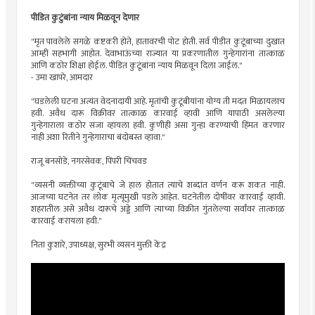
पीडित कुटुंबांना न्याय मिळवून देणार
"मृत पावलेले सगळे कष्टकरी होते, हातावरची पोट होती. सर्व पीडीत कुटूंबाच्या दुखात
आम्ही सहभागी आहोत. देवाभाऊंच्या राज्यात या प्रकरणातील गुन्हेगारांना तात्काळ
आणि कठोर शिक्षा होईल. पीडित कुटूंबांना न्याय मिळवून दिला जाईल."
- उमा खापरे, आमदार
"घडलेली घटना अत्यंत वेदनादायी आहे. मृतांची कुटूंबीयांना योग्य ती मदत मिळायलाच
हवी. अवैध दारू विक्रीवर तात्काळ कारवाई व्हावी आणि यापाठी असलेल्या
गुन्हेगाराला कठोर सजा व्हायला हवी. कुणीही असा गुन्हा करण्याची हिंमत करणार
नाही अशा रितीने गुन्हेगाराचा बंदोबस्त व्हावा."
राजू बनसोडे, नगरसेवक, पिंपरी चिंचवड
"व्यसनी व्यक्तीच्या कुटूंबाचे जे हाल होतात त्याचे शब्दांत वर्णन करू शकत नाही.
आजच्या घटनेत तर लोक मृत्यूमुखी पडले आहेत. घटनेतील दोषींवर कारवाई व्हावी.
शहरातील असे अवैध दारूचे अड्डे आणि त्याच्या विक्रीत गुंतलेल्या सर्वांवर तात्काळ
कारवाई करायला हवी."
निता कुशारे, उपाध्यक्ष, सुरभी व्यसन मुक्ती केंद्र