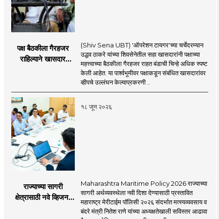
(Shiv Sena UBT) 'ऑपरेशन टायगर'च्या चर्चेदरम्यान
पक्ष बैठकीला गैरहजर
उद्धव ठाकरे यांच्या शिवसेनेतील सहा खासदारांनी पक्षाच्या
राहिल्याने खासदार
महत्त्वाच्या बैठकीला गैरहजर राहत बंडाची चिन्हे अधिक स्पष्ट
अपात्र ठरू शकतात का?
केली आहेत. या पार्श्वभूमीवर पक्षाकडून संबंधित खासदारांवर
व्हीप आणि कायदा नेमकं
व्हीपचे उल्लंघन केल्याप्रकरणी ..
काय सांगतो?
१८ जून २०२६
Maharashtra Maritime Policy 2026 राज्याच्या
राज्याच्या सागरी
सागरी अर्थव्यवस्थेला नवी दिशा देण्यासाठी प्रस्तावित
क्षेत्रासाठी नवे व्हिजन;
महाराष्ट्र मेरीटाईम पॉलिसी २०२६ संदर्भात मत्स्यव्यवसाय व
'महाराष्ट्र मेरीटाईम
बंदरे मंत्री नितेश राणे यांच्या अध्यक्षतेखाली सविस्तर आढावा
पॉलिसी २०२६'चा