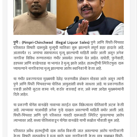
पुणे : (Pimpri-Chinchwad Illegal Liquor Sales)
पुणे आणि पिंपरी-चिंचवड
परिसरात विषारी दारूमुळे मृत्यूंची मालिका सुरू झाल्याने संपूर्ण शहर हादरले आहे.
आतापर्यंत 15 जणांचा संशयास्पद मृत्यू झाल्याची माहिती समोर आली असून अनेक
नागरिक विविध रुग्णालयांत गंभीर अवस्थेत उपचार घेत आहेत. दापोडी, फुगेवाडी,
हडपसर आणि काळेपडळ या भागांत हे मृत्यू झाले आहेत. हातभट्टीची स्पिरिटयुक्त दारू
प्यायल्याने नागरिकांचा मृत्यू झाल्याचा आरोप स्थानिकांनी केला आहे.
या गंभीर प्रकरणानंतर मुख्यमंत्री देवेंद्र फडणवीस अ‍ॅक्शन मोडवर आले असून त्यांनी
पुणे आणि पिंपरी चिंचवडच्या पोलिस आयुक्तांशी संपर्क साधला आहे. या प्रकरणातील
एकही आरोपी सुटता कामा नये, कठोर कारवाई करा, असे स्पष्ट आदेश मुख्यमंत्र्यांनी
दिले आहेत.
या प्रकरणी योगेश वानखेडे नावाच्या सराईत दारू विक्रेत्याला पोलिसांनी अटक केली
आहे. त्याच्यावर याआधीही अनेक गुन्हे दाखल असल्याची माहिती समोर आली आहे.
पिंपरी-चिंचवड आणि पुणे परिसरात गावठी दारूसाठी स्पिरिट पुरवल्याचा आरोप
त्याच्यावर आहेे. सध्या पोलिसांकडून योगेश वानखेडे याची सखोल चौकशी सुरू आहे.
परिसरात अवैध हातभट्टीची दारू सर्रास विकली जात असल्याचा आरोप नागरिकांनी
केला. विषारी दारुमळेच हे मृत्यू झाले असा नागरिकांनी केला. मात्र याबाबत पिंपरी-