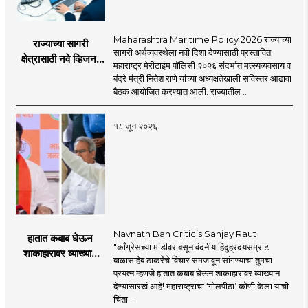
Maharashtra Maritime Policy 2026 राज्याच्या
राज्याच्या सागरी
सागरी अर्थव्यवस्थेला नवी दिशा देण्यासाठी प्रस्तावित
क्षेत्रासाठी नवे व्हिजन;
महाराष्ट्र मेरीटाईम पॉलिसी २०२६ संदर्भात मत्स्यव्यवसाय व
'महाराष्ट्र मेरीटाईम
बंदरे मंत्री नितेश राणे यांच्या अध्यक्षतेखाली सविस्तर आढावा
पॉलिसी २०२६'चा
बैठक आयोजित करण्यात आली. राज्यातील ..
प्रस्ताव
१८ जून २०२६
Navnath Ban Criticis Sanjay Raut
हातात कबाब घेऊन
"काँग्रेसच्या मांडीवर बसून वंदनीय हिंदुह्रदयसम्राट
शाकाहारावर व्याख्यान
बाळासाहेब ठाकरेंचे विचार समजावून सांगण्याचा तुमचा
देण्यासारखा राऊत यांचा
प्रयत्न म्हणजे हातात कबाब घेऊन शाकाहारावर व्याख्यान
प्रयत्न - नवनाथ बन
देण्यासारखं आहे! महाराष्ट्राचा ‘गोलपीठा’ कोणी केला याची
चिंता ..