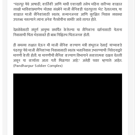
"पंढरपूर येथे आषाढी, कार्तिकी आणि माघी एकादशी तसेच महिना वारीच्या काळात
लाखो भाविकांप्रमाणेच मोठ्या संख्येने माजी सैनिकही पंढरपूरला भेट देतात.मात्र, या
काळात माजी सैनिकांसाठी स्वतंत्र, सन्मानजनक आणि सुरक्षित निवास व्यवस्था
उपलब्ध नसल्याने त्यांना अनेक गैरसोयींना सामोरे जावे लागत होते.
देशसेवेसाठी संपूर्ण आयुष्य समर्पित केलेल्या या सैनिकांना दर्शनासाठी येताना
निवासाची चिंता भेडसावते ही बाब निश्चितच चिंताजनक होती.
ही समस्या लक्षात घेऊन मी माजी सैनिक कल्याण मंत्री शंभूराज देसाई यांच्याकडे
पंढरपूर येथे माजी सैनिकांच्या निवासासाठी स्वतंत्र भक्तनिवास उभारण्याची निवेदनाद्वारे
मागणी केली होती. या मागणीची सैनिक कल्याण विभागाने सकारात्मक दखल घेतली
असून या कार्याला आता गती मिळणार आहे." असेही पवार म्हणाले आहेत.
(Pandharpur Soldier Complex)