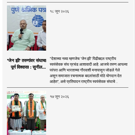
१८ जून २०२६
"देशाच्या नव्या म्हणजेच 'जेन झी' पिढीबद्दल राष्ट्रीय
'जेन झी' तरुणांवर संघाचा
स्वयंसेवक संघ प्रचंड आशावादी आहे. आजचे तरुण आपल्या
पूर्ण विश्वास! : सुनील
परंपरा आणि भारताच्या गौरवाशी मनापासून जोडले गेले
आंबेकर
असून समाजात रचनात्मक बदलांसाठी मोठे योगदान देत
आहेत", असे प्रतिपादन राष्ट्रीय स्वयंसेवक संघाचे ..
१७ जून २०२६