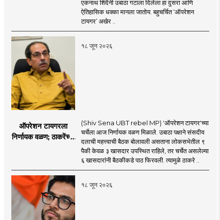
एकनाथ शिंदेंनी उबाठा गटाला दिलेला हा दुसरा आणि
सहा खासदारांनंतर
ऐतिहासिक धक्का मानला जातोय. बहुचर्चित ‘ऑपरेशन
आमदारांसह नगरसेवकही
टायगर’ अखेर ..
शिंदेंकडे जाण्याच्या चर्चा
सुरू
१८ जून २०२६
(Shiv Sena UBT rebel MP) 'ऑपरेशन टायगर'च्या
ऑपरेशन टायगरला
चर्चेला आज निर्णायक वळण मिळाले. उबाठा पक्षाने संसदीय
निर्णायक वळण; ठाकरेंच्या
दलाची महत्त्वाची बैठक बोलावली असताना लोकसभेतील ९
बैठकीला ६ खासदार
पैकी केवळ ३ खासदार उपस्थित राहिले, तर चर्चेत असलेल्या
गैरहजर, थेट शिंदे सेनेत
६ खासदारांनी बैठकीकडे पाठ फिरवली. त्यामुळे ठाकरे ..
विलीन होण्याचा प्रस्ताव?
१८ जून २०२६