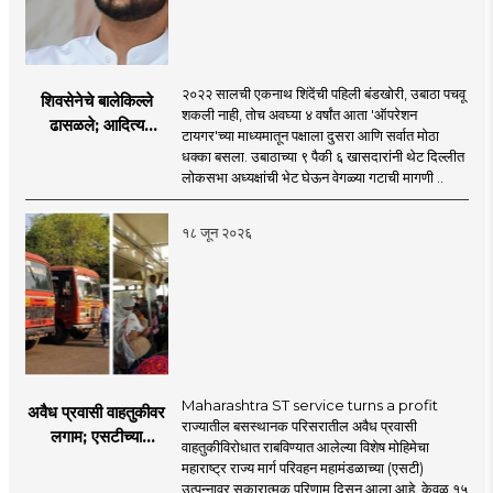
२०२२ सालची एकनाथ शिंदेंची पहिली बंडखोरी, उबाठा पचवू
शिवसेनेचे बालेकिल्ले
शकली नाही, तोच अवघ्या ४ वर्षांत आता 'ऑपरेशन
ढासळले; आदित्य
टायगर'च्या माध्यमातून पक्षाला दुसरा आणि सर्वात मोठा
ठाकरेंच्या नेतृत्वावरच
धक्का बसला. उबाठाच्या ९ पैकी ६ खासदारांनी थेट दिल्लीत
प्रश्नचिन्ह? ठाकरे ब्रँड
लोकसभा अध्यक्षांची भेट घेऊन वेगळ्या गटाची मागणी ..
नेमका कुठे चुकला?
१८ जून २०२६
Maharashtra ST service turns a profit
अवैध प्रवासी वाहतुकीवर
राज्यातील बसस्थानक परिसरातील अवैध प्रवासी
लगाम; एसटीच्या
वाहतुकीविरोधात राबविण्यात आलेल्या विशेष मोहिमेचा
उत्पन्नात १५ दिवसांत
महाराष्ट्र राज्य मार्ग परिवहन महामंडळाच्या (एसटी)
४३.८३ कोटींची वाढ!
उत्पन्नावर सकारात्मक परिणाम दिसून आला आहे. केवळ १५