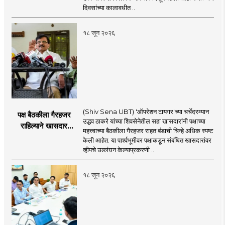
दिवसांच्या कालावधीत ..
१८ जून २०२६
(Shiv Sena UBT) 'ऑपरेशन टायगर'च्या चर्चेदरम्यान
पक्ष बैठकीला गैरहजर
उद्धव ठाकरे यांच्या शिवसेनेतील सहा खासदारांनी पक्षाच्या
राहिल्याने खासदार
महत्त्वाच्या बैठकीला गैरहजर राहत बंडाची चिन्हे अधिक स्पष्ट
अपात्र ठरू शकतात का?
केली आहेत. या पार्श्वभूमीवर पक्षाकडून संबंधित खासदारांवर
व्हीप आणि कायदा नेमकं
व्हीपचे उल्लंघन केल्याप्रकरणी ..
काय सांगतो?
१८ जून २०२६