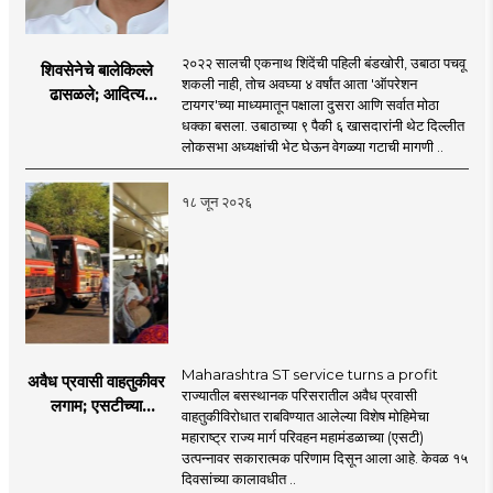
२०२२ सालची एकनाथ शिंदेंची पहिली बंडखोरी, उबाठा पचवू
शिवसेनेचे बालेकिल्ले
शकली नाही, तोच अवघ्या ४ वर्षांत आता 'ऑपरेशन
ढासळले; आदित्य
टायगर'च्या माध्यमातून पक्षाला दुसरा आणि सर्वात मोठा
ठाकरेंच्या नेतृत्वावरच
धक्का बसला. उबाठाच्या ९ पैकी ६ खासदारांनी थेट दिल्लीत
प्रश्नचिन्ह? ठाकरे ब्रँड
लोकसभा अध्यक्षांची भेट घेऊन वेगळ्या गटाची मागणी ..
नेमका कुठे चुकला?
१८ जून २०२६
Maharashtra ST service turns a profit
अवैध प्रवासी वाहतुकीवर
राज्यातील बसस्थानक परिसरातील अवैध प्रवासी
लगाम; एसटीच्या
वाहतुकीविरोधात राबविण्यात आलेल्या विशेष मोहिमेचा
उत्पन्नात १५ दिवसांत
महाराष्ट्र राज्य मार्ग परिवहन महामंडळाच्या (एसटी)
४३.८३ कोटींची वाढ!
उत्पन्नावर सकारात्मक परिणाम दिसून आला आहे. केवळ १५
दिवसांच्या कालावधीत ..