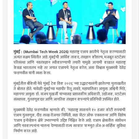
मुंबई : (Mumbai Tech Week 2026)
महाराष्ट्र एआय क्रांतीचे नेतृत्व करण्यासाठी
अत्यंत सक्षम स्थितीत आहे. मुंबईची आर्थिक ताकद, तंत्रज्ञान कौशल्य, मजबूत स्टार्टअप
परिसंस्था आणि नवतंत्रज्ञान स्वीकारण्याची तयारी यामुळे आगामी काळात महाराष्ट्र
केवळ भारतातच नव्हे तर जगात एआयचे नेतृत्व करेल, असा विश्वास मुख्यमंत्री देवेंद्र
फडणवीस यांनी व्यक्त केला.
मुंबईतील बीकेसी येथे ‘मुंबई टेक विक २०२६’ च्या उद्धाटनप्रसंगी झालेल्या मुलाखतीत
ते बोलत होते. यावेळी मुंबईच्या महापौर रितू तावडे, महापालिका आयुक्त अश्विनी भिडे,
महानगर आयुक्त डॉ. संजय मुखर्जी यांच्यासह प्रशासकीय अधिकारी, उद्योजक, स्टार्टअप
संस्थापक, गुंतवणूकदार आणि जागतिक तंत्रज्ञान कंपन्यांचे प्रतिनिधी उपस्थित होते.
मुख्यमंत्री देवेंद्र फ़डणवीस म्हणाले की, “महाराष्ट्र शासनाने १० हजार कोटी रुपयांची
एआय गुंतवणूक, दीड लाख रोजगार निर्मिती, सहा ‘सेंटर ऑफ एक्सलन्स’ आणि विशेष
‘एआय इनोव्हेशन क्षेत्रे’ उभारण्याचे उद्दिष्ट निश्चित केले आहे. एआय क्षेत्रातील संशोधन
आणि नवकल्पनांना चालना देण्यासाठी राज्य सरकार ‘कम्प्युट-अ‍ॅज-अ-सर्व्हिस’ सुविधा
निर्माण करत आहे.