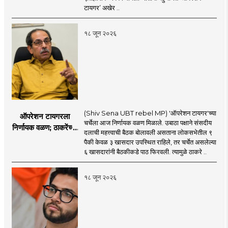
आमदारांसह नगरसेवकही
टायगर’ अखेर ..
शिंदेंकडे जाण्याच्या चर्चा
सुरू
१८ जून २०२६
(Shiv Sena UBT rebel MP) 'ऑपरेशन टायगर'च्या
ऑपरेशन टायगरला
चर्चेला आज निर्णायक वळण मिळाले. उबाठा पक्षाने संसदीय
निर्णायक वळण; ठाकरेंच्या
दलाची महत्त्वाची बैठक बोलावली असताना लोकसभेतील ९
बैठकीला ६ खासदार
पैकी केवळ ३ खासदार उपस्थित राहिले, तर चर्चेत असलेल्या
गैरहजर, थेट शिंदे सेनेत
६ खासदारांनी बैठकीकडे पाठ फिरवली. त्यामुळे ठाकरे ..
विलीन होण्याचा प्रस्ताव?
१८ जून २०२६