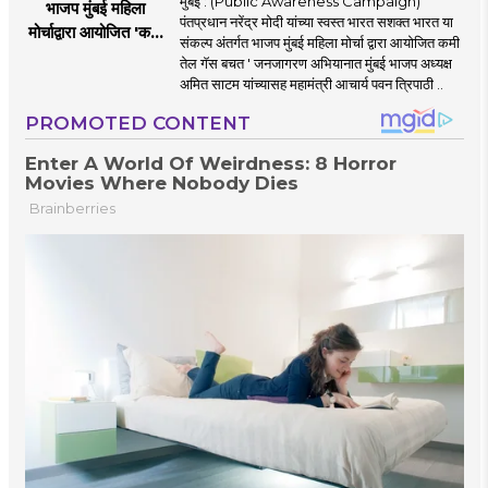
मुंबई : (Public Awareness Campaign)
भाजप मुंबई महिला
पंतप्रधान नरेंद्र मोदी यांच्या स्वस्त भारत सशक्त भारत या
मोर्चाद्वारा आयोजित 'कमी
संकल्प अंतर्गत भाजप मुंबई महिला मोर्चा द्वारा आयोजित कमी
तेल गॅस बचत ' उपक्रम
तेल गॅस बचत ' जनजागरण अभियानात मुंबई भाजप अध्यक्ष
अमित साटम यांच्यासह महामंत्री आचार्य पवन त्रिपाठी ..