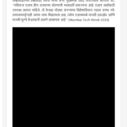
विश्वासार्हतेच्या प्रश्नांवरही त्यांनी भाष्य केले. मुख्यमंत्री देवेंद्र फडणवीस म्हणाले की,
“एथिकल एआय हीच राज्याच्या धोरणाची मध्यवर्ती संकल्पना आहे. एआय सर्वांसाठी
उपलब्ध असला पाहिजे. तो केवळ मोठ्या कंपन्यांचा विशेषाधिकार राहता कामा नये.
एमएसएमईंनाही त्याचा लाभ मिळायला हवा, तसेच एआयमध्ये मानवी हस्तक्षेप आणि
मानवी मूल्ये केंद्रस्थानी असणे आवश्यक आहे.” (Mumbai Tech Week 2026)