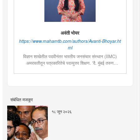
अवंती भोयर
https://www.mahamtb.com/authors/Avanti-Bhoyar.ht
ml
विज्ञान शाखेतील पदवीनंतर भारतीय जनसंचार संस्थान (IIMC)
अमरावतीतून पत्रकारितेचे पदव्युत्तर शिक्षण. 'दै. मुंबई तरुण
भारत'मध्ये वेब उपसंपादक या पदावर कार्यरत. शेती, साहित्य,
राजकारण या विषयात विशेष रस. हस्तकला, संगीत आणि कविता
लेखनाचा छंद....
संबंधित मजकूर
१८ जून २०२६