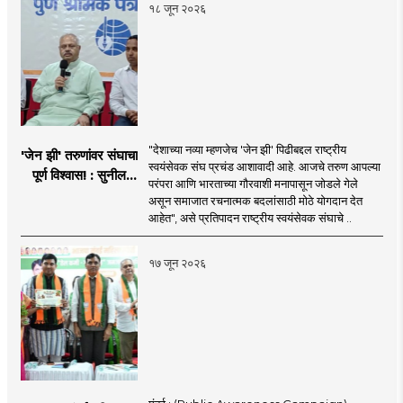
१८ जून २०२६
"देशाच्या नव्या म्हणजेच 'जेन झी' पिढीबद्दल राष्ट्रीय
'जेन झी' तरुणांवर संघाचा
स्वयंसेवक संघ प्रचंड आशावादी आहे. आजचे तरुण आपल्या
पूर्ण विश्वास! : सुनील
परंपरा आणि भारताच्या गौरवाशी मनापासून जोडले गेले
आंबेकर
असून समाजात रचनात्मक बदलांसाठी मोठे योगदान देत
आहेत", असे प्रतिपादन राष्ट्रीय स्वयंसेवक संघाचे ..
१७ जून २०२६