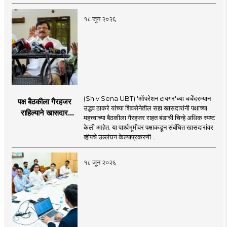
१८ जून २०२६
(Shiv Sena UBT) 'ऑपरेशन टायगर'च्या चर्चेदरम्यान
पक्ष बैठकीला गैरहजर
उद्धव ठाकरे यांच्या शिवसेनेतील सहा खासदारांनी पक्षाच्या
राहिल्याने खासदार
महत्त्वाच्या बैठकीला गैरहजर राहत बंडाची चिन्हे अधिक स्पष्ट
अपात्र ठरू शकतात का?
केली आहेत. या पार्श्वभूमीवर पक्षाकडून संबंधित खासदारांवर
व्हीप आणि कायदा नेमकं
व्हीपचे उल्लंघन केल्याप्रकरणी ..
काय सांगतो?
१८ जून २०२६