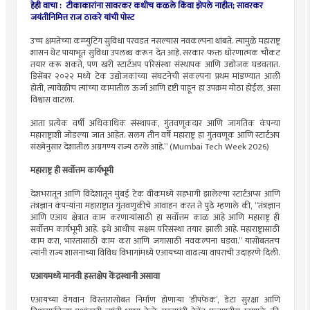
हेही वाचा : टीकाकारांना सावरकर कधीच कळले किंवा झेपले नाहीत; सावरकर
जयंतीनिमित्त राज ठाकरे यांची पोस्ट
उच्च क्षमतेच्या कम्प्युटिंग सुविधा परवडत नसल्यास नवकल्पना थांबते. त्यामुळे महाराष्ट्र
शासन थेट पायाभूत सुविधा उपलब्ध करून देत आहे. सरकार फक्त धोरणात्मक चौकट
तयार करू शकते, पण खरी स्टार्टअप परिसंस्था संस्थापक आणि उद्योजक घडवतात.
डिसेंबर २०२२ मध्ये टेक उद्योजकांच्या संघटनेची संकल्पना प्रथम मांडण्यात आली
होती, त्यावेळीच त्यांच्या कामातील ऊर्जा आणि दृष्टी पाहून हा उपक्रम मोठा होईल, असा
विश्वास वाटला.
आता प्रत्येक वर्षी अधिकाधिक संस्थापक, गुंतवणूकदार आणि जागतिक कंपन्या
महाराष्ट्राशी जोडल्या जात आहेत. सलग तीन वर्षे महाराष्ट्र हा गुंतवणूक आणि स्टार्टअप
संख्येनुसार देशातील अग्रगण्य राज्य ठरले आहे.” (Mumbai Tech Week 2026)
महाराष्ट्र ही सर्वोत्तम कार्यभूमी
देशभरातून आणि विदेशातून मुंबई टेक वीकमध्ये सहभागी झालेल्या स्टार्टअप्स आणि
तंत्रज्ञान कंपन्यांना महाराष्ट्रात गुंतवणुकीचे आवाहन करत ते पुढे म्हणाले की, “तंत्रज्ञान
आणि एआय क्षेत्रात काम करणाऱ्यांसाठी हा सर्वोत्तम काळ आहे आणि महाराष्ट्र ही
सर्वोत्तम कार्यभूमी आहे. इथे आधीच सक्षम परिसंस्था तयार झाली आहे. महाराष्ट्रासाठी
काम करा, भारतासाठी काम करा आणि जगासाठी नवकल्पना घडवा.” यासोबततच
त्यांनी राज्य शासनाच्या विविध विभागांमध्ये एआयच्या वाढत्या वापराची उदाहरणे दिली.
एआयमध्ये मानवी हस्तक्षेप केंद्रस्थानी असावा
एआयच्या वेगवान विस्तारासोबत निर्माण होणाऱ्या ‘डीपफेक’, डेटा सुरक्षा आणि