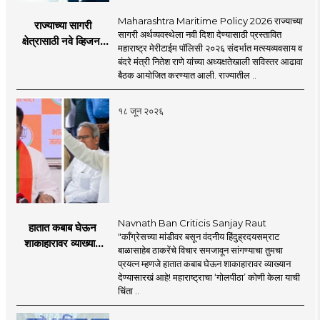
Maharashtra Maritime Policy 2026 राज्याच्या
राज्याच्या सागरी
सागरी अर्थव्यवस्थेला नवी दिशा देण्यासाठी प्रस्तावित
क्षेत्रासाठी नवे व्हिजन;
महाराष्ट्र मेरीटाईम पॉलिसी २०२६ संदर्भात मत्स्यव्यवसाय व
'महाराष्ट्र मेरीटाईम
बंदरे मंत्री नितेश राणे यांच्या अध्यक्षतेखाली सविस्तर आढावा
पॉलिसी २०२६'चा
बैठक आयोजित करण्यात आली. राज्यातील ..
प्रस्ताव
१८ जून २०२६
Navnath Ban Criticis Sanjay Raut
हातात कबाब घेऊन
"काँग्रेसच्या मांडीवर बसून वंदनीय हिंदुह्रदयसम्राट
शाकाहारावर व्याख्यान
बाळासाहेब ठाकरेंचे विचार समजावून सांगण्याचा तुमचा
देण्यासारखा राऊत यांचा
प्रयत्न म्हणजे हातात कबाब घेऊन शाकाहारावर व्याख्यान
प्रयत्न - नवनाथ बन
देण्यासारखं आहे! महाराष्ट्राचा ‘गोलपीठा’ कोणी केला याची
चिंता ..