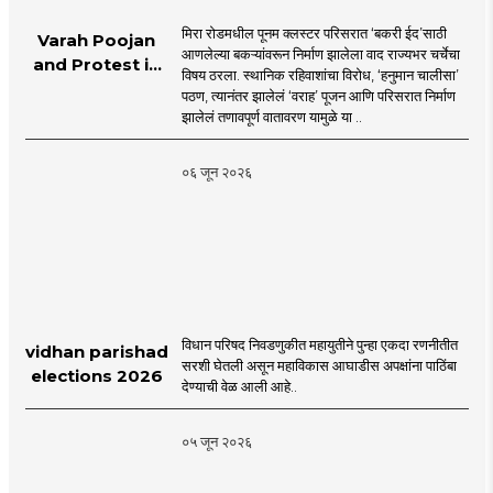
मिरा रोडमधील पूनम क्लस्टर परिसरात ‘बकरी ईद’साठी
Varah Poojan
आणलेल्या बकऱ्यांवरून निर्माण झालेला वाद राज्यभर चर्चेचा
and Protest in
विषय ठरला. स्थानिक रहिवाशांचा विरोध, ‘हनुमान चालीसा’
Poonam
पठण, त्यानंतर झालेलं ‘वराह’ पूजन आणि परिसरात निर्माण
Cluster Society
झालेलं तणावपूर्ण वातावरण यामुळे या ..
Mira Road
०६ जून २०२६
विधान परिषद निवडणुकीत महायुतीने पुन्हा एकदा रणनीतीत
vidhan parishad
सरशी घेतली असून महाविकास आघाडीस अपक्षांना पाठिंबा
elections 2026
देण्याची वेळ आली आहे..
०५ जून २०२६