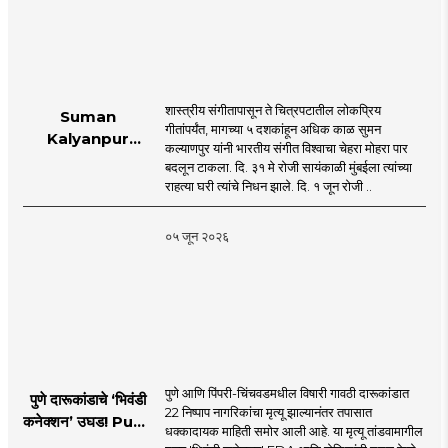
शास्त्रीय संगीतापासून ते चित्रपटातील लोकप्रिय
Suman
गीतांपर्यंत, मागच्या ५ दशकांहून अधिक काळ सुमन
Kalyanpur
कल्याणपुर यांनी भारतीय संगीत विश्वाचा चेहरा मोहरा पार
accorded state
बदलून टाकला. दि. ३१ मे रोजी सायंकाळी मुंबईला त्यांच्या
honours in
राहत्या घरी त्यांचे निधन झाले. दि. १ जून रोजी ..
mumbai |
MahaMTB
०५ जून २०२६
पुणे आणि पिंपरी-चिंचवडमधील विषारी गावठी दारूकांडात
पुणे दारूकांडाचे ‘भिवंडी
22 निष्पाप नागरिकांचा मृत्यू झाल्यानंतर तपासात
कनेक्शन’ उघड! Pune
धक्कादायक माहिती समोर आली आहे. या मृत्यू तांडवामागील
Liquor Tragedy