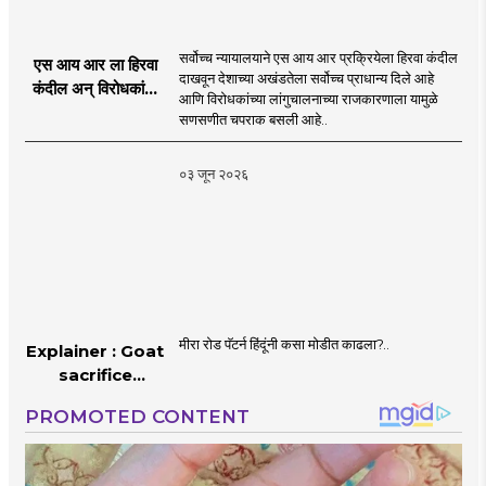
सर्वोच्च न्यायालयाने एस आय आर प्रक्रियेला हिरवा कंदील
एस आय आर ला हिरवा
दाखवून देशाच्या अखंडतेला सर्वोच्च प्राधान्य दिले आहे
कंदील अन् विरोधकांना
आणि विरोधकांच्या लांगुचालनाच्या राजकारणाला यामुळे
चपराक
सणसणीत चपराक बसली आहे..
०३ जून २०२६
मीरा रोड पॅटर्न हिंदूंनी कसा मोडीत काढला?..
Explainer : Goat
sacrifice
controversy in
Mumbai |
MahaMTB