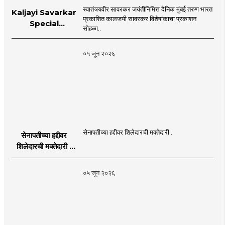
स्वातंत्र्यवीर सावरकर जयंतीनिमित्त दैनिक मुंबई तरुण भारत
Kaljayi Savarkar
प्रकाशित कालजयी सावरकर विशेषांकाचा प्रकाशन
Special
सोहळा..
supplement
Publication
०५ जून २०२६
Programme in
Dahanu |
MahaMTB
सेनापतीच्या हद्दीवर शिलेदारची मक्तेदारी..
सेनापतीच्या हद्दीवर
शिलेदारची मक्तेदारी |
Sahyadri Tiger
Sheledar |
०५ जून २०२६
MahaMTB