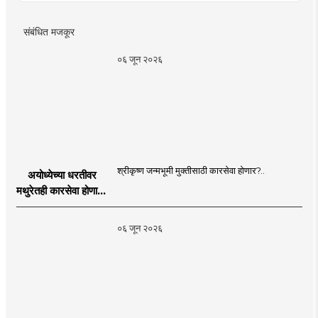
संबंधित मजकूर
०६ जून २०२६
श्रीकृष्ण जन्मभूमी मुक्तीसाठी कारसेवा होणार?..
अयोध्येच्या धरतीवर
मथुरेतही कारसेवा होणार?
| Shri Krishna
Janmabhoomi |
०६ जून २०२६
MahaMTB