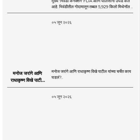
मुख्य 'भिवंडी कनेक्शन' FDA आणि पोलिसांनी उघड केले
आहे. भिवंडीतील गोदामातून तब्बल 5,929 किलो मिथेनॉल ..
०५ जून २०२६
मनोज जरांगे आणि राधाकृष्ण विखे पाटील यांच्या चर्चेत काय
मनोज जरांगे आणि
घडलं?..
राधाकृष्ण विखे पाटील
यांच्या चर्चेत काय घडलं?
०५ जून २०२६