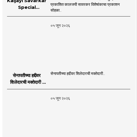
Kaljayi Savarkar
प्रकाशित कालजयी सावरकर विशेषांकाचा प्रकाशन
Special
सोहळा..
supplement
Publication
०५ जून २०२६
Programme in
Dahanu |
MahaMTB
सेनापतीच्या हद्दीवर शिलेदारची मक्तेदारी..
सेनापतीच्या हद्दीवर
शिलेदारची मक्तेदारी |
Sahyadri Tiger
Sheledar |
०५ जून २०२६
MahaMTB