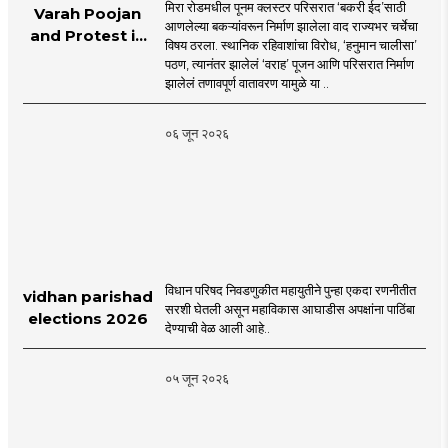
मिरा रोडमधील पूनम क्लस्टर परिसरात ‘बकरी ईद’साठी
Varah Poojan
आणलेल्या बकऱ्यांवरून निर्माण झालेला वाद राज्यभर चर्चेचा
and Protest in
विषय ठरला. स्थानिक रहिवाशांचा विरोध, ‘हनुमान चालीसा’
Poonam
पठण, त्यानंतर झालेलं ‘वराह’ पूजन आणि परिसरात निर्माण
Cluster Society
झालेलं तणावपूर्ण वातावरण यामुळे या ..
Mira Road
०६ जून २०२६
विधान परिषद निवडणुकीत महायुतीने पुन्हा एकदा रणनीतीत
vidhan parishad
सरशी घेतली असून महाविकास आघाडीस अपक्षांना पाठिंबा
elections 2026
देण्याची वेळ आली आहे..
०५ जून २०२६