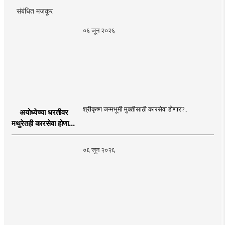
संबंधित मजकूर
०६ जून २०२६
श्रीकृष्ण जन्मभूमी मुक्तीसाठी कारसेवा होणार?..
अयोध्येच्या धरतीवर
मथुरेतही कारसेवा होणार?
| Shri Krishna
Janmabhoomi |
०६ जून २०२६
MahaMTB