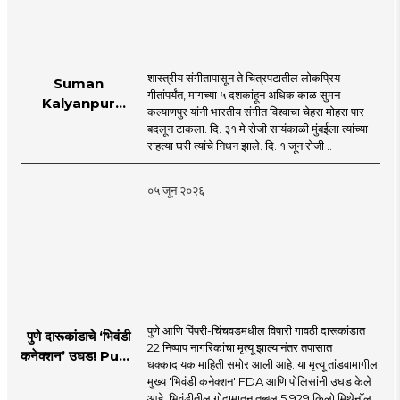
शास्त्रीय संगीतापासून ते चित्रपटातील लोकप्रिय
Suman
गीतांपर्यंत, मागच्या ५ दशकांहून अधिक काळ सुमन
Kalyanpur
कल्याणपुर यांनी भारतीय संगीत विश्वाचा चेहरा मोहरा पार
accorded state
बदलून टाकला. दि. ३१ मे रोजी सायंकाळी मुंबईला त्यांच्या
honours in
राहत्या घरी त्यांचे निधन झाले. दि. १ जून रोजी ..
mumbai |
MahaMTB
०५ जून २०२६
पुणे आणि पिंपरी-चिंचवडमधील विषारी गावठी दारूकांडात
पुणे दारूकांडाचे ‘भिवंडी
22 निष्पाप नागरिकांचा मृत्यू झाल्यानंतर तपासात
कनेक्शन’ उघड! Pune
धक्कादायक माहिती समोर आली आहे. या मृत्यू तांडवामागील
Liquor Tragedy
मुख्य 'भिवंडी कनेक्शन' FDA आणि पोलिसांनी उघड केले
आहे. भिवंडीतील गोदामातून तब्बल 5,929 किलो मिथेनॉल ..