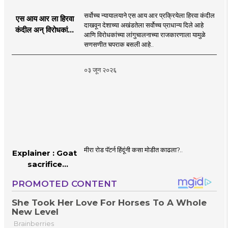
सर्वोच्च न्यायालयाने एस आय आर प्रक्रियेला हिरवा कंदील
एस आय आर ला हिरवा
दाखवून देशाच्या अखंडतेला सर्वोच्च प्राधान्य दिले आहे
कंदील अन् विरोधकांना
आणि विरोधकांच्या लांगुचालनाच्या राजकारणाला यामुळे
चपराक
सणसणीत चपराक बसली आहे..
०३ जून २०२६
मीरा रोड पॅटर्न हिंदूंनी कसा मोडीत काढला?..
Explainer : Goat
sacrifice
controversy in
Mumbai |
MahaMTB