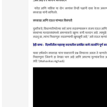
...असे आहे १५ जागांचे जागावाटप
नांदेड आणि नाशिक या दोन जागांवर तिन्ही पक्षांनी दावा केला असल्या
सपकाळ यांनी सांगितले.
सपकाळ आणि राऊत यांच्यात विसंगती
दुसरीकडे, विधानपरिषदेच्या सर्व जागा लढवण्यावरून संजय राऊत आणि ह
संस्थांच्या मतदारसंघांमध्ये आमच्याकडे खूपच कमी मतदान आहे. त्यामुळे
लढवू द्या, त्यांना निवडणूक लढवण्याची खुमखूमी आहे,” असे राऊत म्हणाल
हेही वाचा : दिल्लीतील महाराष्ट्र सदनातील प्रलंबित कामे तातडीने पूर्ण करा; 
यावर हर्षवर्धन सपकाळ यांना पत्रकारांनी प्रश्न विचारला असता ते म्ह
निवडणूका जिंकणे हा वेगळा भाग आहे आणि आपल्या मुल्यांकरिता आ
आहे.”(Mahavikas Aghadi)