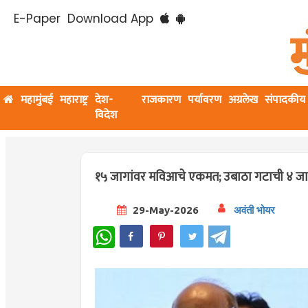
E-Paper
Download App
महामुंबई
महाराष्ट्र
देश-
राजकारण
पर्यावरण
अग्रलेख
संपादकीय
विदेश
१५ जागांवर मविआचे एकमत; उबाठा गटाची ४ ज
29-May-2026
अवंती भोयर
WhatsApp