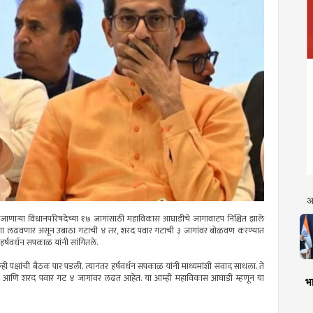
अ
डून जाणाऱ्या विधानपरिषदेच्या १७ जागांसाठी महाविकास आघाडीचे जागावाटप निश्चित झाले
 ८ जागा लढवणार असून उबाठा गटाची ४ तर, शरद पवार गटाची ३ जागांवर बोळवण करण्यात
ष हर्षवर्धन सपकाळ यांनी सांगितले.
ी पक्षांची बैठक पार पडली. त्यानंतर हर्षवर्धन सपकाळ यांनी माध्यमांशी संवाद साधला. ते
ंवर आणि शरद पवार गट ४ जागांवर लढत आहेत. या आम्ही महाविकास आघाडी म्हणून या
भा