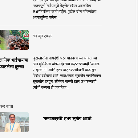
महत्त्वपूर्ण निर्णयामुळे पेट्रोलवरील अवलंबित्व
लक्षणीयरीत्या कमी होईल. पुढील दोन महिन्यांतच
अत्याधुनिक फ्लेस ..
१३ जून २०२६
घुसखोरांना मायदेशी परत पाठवण्याच्या भारताच्या
लामिक भाईचार्‍याचा
ठाम भूमिकेला बांगलादेशच्या कट्टरतावादी ‘जमात-
फाटलेला बुरखा
ए-इस्लामी’ आणि इतर कट्टरपंथीयांनी कडाडून
विरोध दर्शवला आहे. स्वतःच्याच मुस्लीम नागरिकांना
घुसखोर ठरवून, सीमेवर मानवी ढाल उभारण्याची
त्यांची वल्गना ही जागतिक ..
रुर वाचा
'समाजव्रती' हभप सुयोग आपटे