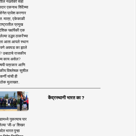
तील नऊपैकी सहा
दार एकनाथ शिंदेंच्या
सेनेत प्रवेश करणार
त. मात्र, एकेकाळी
ाष्ट्रातील प्रमुख
देशिक पक्षांपैकी एक
ल्या उद्धव ठाकरेंच्या
षाला आता आपले स्थान
वणे अवघड का झाले
? उबाठाचे राजकीय
ष्य काय असेल?
िषयी पत्रकार आणि
कीय विश्लेषक सुशील
र्णी यांची ही
ठोक मुलाखत..
केंद्रस्थानी भारत का ?
ामध्ये नुकत्याच पार
ेल्या 'जी-७' शिखर
देत भारत पुन्हा