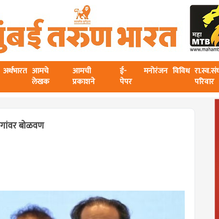
अर्थभारत
आमचे
आमची
ई-
मनोरंजन
विविध
रा.स्व.स
लेखक
प्रकाशने
पेपर
परिवार
ागांवर बोळवण