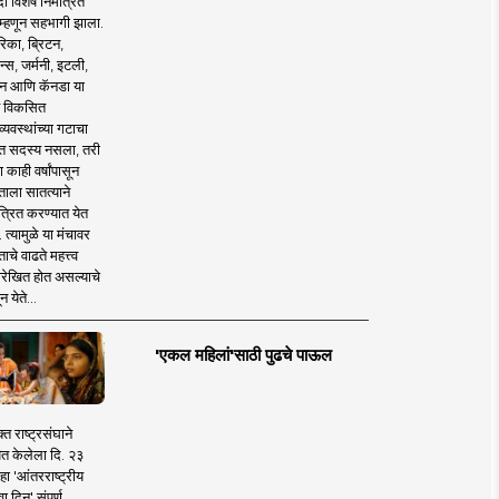
 विशेष निमंत्रित
 म्हणून सहभागी झाला.
िका, ब्रिटन,
न्स, जर्मनी, इटली,
न आणि कॅनडा या
 विकसित
व्यवस्थांच्या गटाचा
त सदस्य नसला, तरी
या काही वर्षांपासून
ताला सातत्याने
त्रित करण्यात येत
 त्यामुळे या मंचावर
ाचे वाढते महत्त्व
रेखित होत असल्याचे
न येते...
'एकल महिलां'साठी पुढचे पाऊल
क्त राष्ट्रसंघाने
ित केलेला दि. २३
हा 'आंतरराष्ट्रीय
ा दिन' संपूर्ण