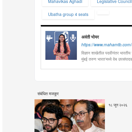
Mahavikas Aghadi
Legislative Council
Ubatha group 4 seats
अवंती भोयर
https://www.mahamtb.com/a
विज्ञान शाखेतील पदवीनंतर भारतीय ज
मुंबई तरुण भारत'मध्ये वेब उपसंपा
हस्तकला, संगीत आणि कविता लेखना
संबंधित मजकूर
१८ जून २०२६