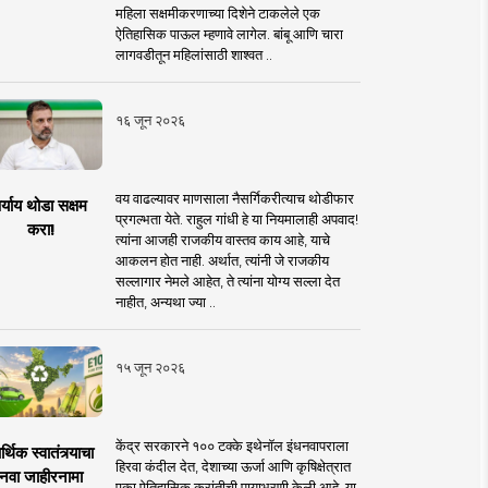
महिला सक्षमीकरणाच्या दिशेने टाकलेले एक
ऐतिहासिक पाऊल म्हणावे लागेल. बांबू आणि चारा
लागवडीतून महिलांसाठी शाश्वत ..
१६ जून २०२६
वय वाढल्यावर माणसाला नैसर्गिकरीत्याच थोडीफार
र्याय थोडा सक्षम
प्रगल्भता येते. राहुल गांधी हे या नियमालाही अपवाद!
करा!
त्यांना आजही राजकीय वास्तव काय आहे, याचे
आकलन होत नाही. अर्थात, त्यांनी जे राजकीय
सल्लागार नेमले आहेत, ते त्यांना योग्य सल्ला देत
नाहीत, अन्यथा ज्या ..
१५ जून २०२६
केंद्र सरकारने १०० टक्के इथेनॉल इंधनवापराला
्थिक स्वातंत्र्याचा
हिरवा कंदील देत, देशाच्या ऊर्जा आणि कृषिक्षेत्रात
नवा जाहीरनामा
एका ऐतिहासिक क्रांतीची पायाभरणी केली आहे. या