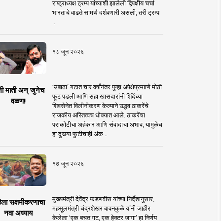
राष्ट्राध्यक्ष ट्रम्प यांच्याशी झालेली द्विपक्षीय चर्चा
भारताचे वाढते सामर्थ दर्शवणारी असली, तरी ट्रम्प
..
१८ जून २०२६
‘उबाठा’ गटात चार वर्षांनंतर पुन्हा अपेक्षेप्रमााणे मोठी
नी माती अन् जुनेच
फूट पडली आणि सहा खासदारांनी शिंदेंच्या
वळण!
शिवसेनेत विलीनीकरण केल्याने उद्धव ठाकरेंचे
राजकीय अस्तित्वच धोक्यात आले. ठाकरेंचा
पराकोटीचा अहंकार आणि संवादाचा अभाव, यामुळेच
हा दुसर्‍या फुटीचाही अंक ..
१७ जून २०२६
मुख्यमंत्री देवेंद्र फडणवीस यांच्या निर्देशानुसार,
िला सक्षमीकरणाचा
महसूलमंत्री चंद्रशेखर बावनकुळे यांनी जाहीर
नवा अध्याय
केलेला ‘एक बचत गट, एक हेक्टर जागा’ हा निर्णय