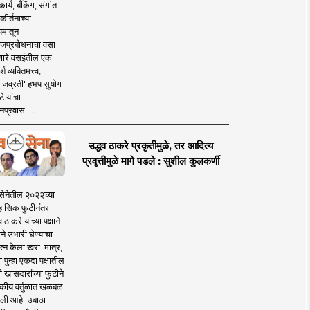
ार्य, बँकिंग, संगीत
कीर्तनाच्या
यमातून
जप्रबोधनाचा वसा
ारे वसईतील एक
श व्यक्तिमत्त्व,
ाजव्रती' हभप सुयोग
े यांचा
प्रवास.....
उद्धव ठाकरे प्रकृतीमुळे, तर आदित्य
प्रवृत्तीमुळे मागे पडले : सुशील कुलकर्णी
सेनेतील २०२२च्या
हासिक फुटीनंतर
व ठाकरे यांच्या पक्षाने
ाने उभारी घेण्याचा
त्न केला खरा. मात्र,
पुन्हा एकदा पक्षातील
 खासदारांच्या फुटीने
कीय वर्तुळात खळबळ
ली आहे. उबाठा