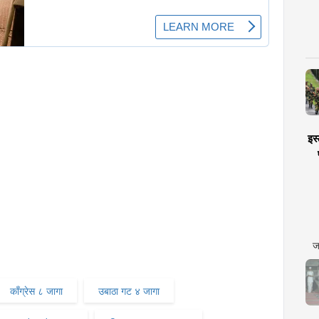
इस्
ज
काँग्रेस ८ जागा
उबाठा गट ४ जागा