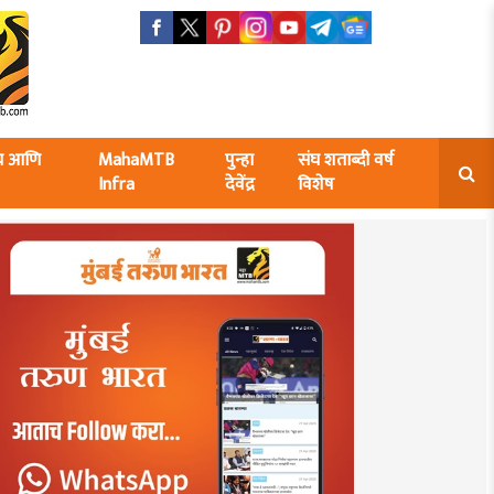
ंघ आणि
MahaMTB
पुन्हा
संघ शताब्दी वर्ष
Infra
देवेंद्र
विशेष