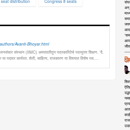
 seat distribution
Congress 8 seats
संघक
अन् 
माध्
समा
जपण
आदर्
'सम
आपट
uthors/Avanti-Bhoyar.html
जीवन
नसंचार संस्थान (IIMC) अमरावतीतून पत्रकारितेचे पदव्युत्तर शिक्षण. 'दै.
दक या पदावर कार्यरत. शेती, साहित्य, राजकारण या विषयात विशेष रस.
चा छंद....
शिव
ऐति
उद्ध
नव्य
प्रय
आता 
काही
राज
उडा