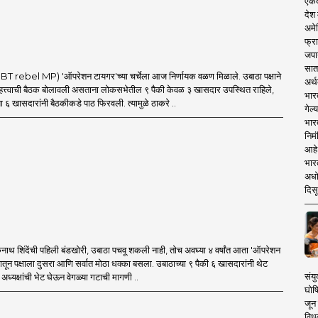
एकदा
देश
अमेर
फ्रा
जपा
सात
 rebel MP) 'ऑपरेशन टायगर'च्या चर्चेला आज निर्णायक वळण मिळाले. उबाठा पक्षाने
अर्थ
त्त्वाची बैठक बोलावली असताना लोकसभेतील ९ पैकी केवळ ३ खासदार उपस्थित राहिले,
भार
ा ६ खासदारांनी बैठकीकडे पाठ फिरवली. त्यामुळे ठाकरे ..
गेल्
भार
निमं
आहे.
भारत
अधो
दिसू
थ शिंदेंची पहिली बंडखोरी, उबाठा पचवू शकली नाही, तोच अवघ्या ४ वर्षांत आता 'ऑपरेशन
मातून पक्षाला दुसरा आणि सर्वात मोठा धक्का बसला. उबाठाच्या ९ पैकी ६ खासदारांनी थेट
संयु
ध्यक्षांची भेट घेऊन वेगळ्या गटाची मागणी ..
घोष
जून 
विधव