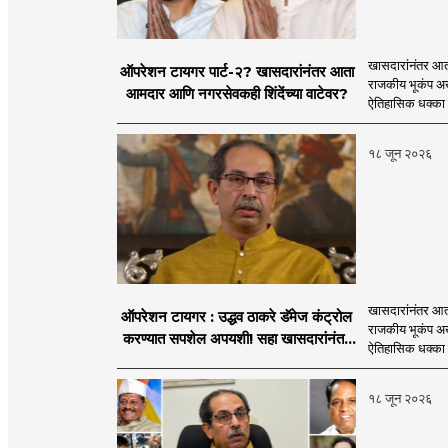
खासदारांनंतर आत
ऑपरेशन टायगर पार्ट-२? खासदारांनंतर आता
राजकीय भूकंप अखे
आमदार आणि नगरसेवकही शिंदेंच्या वाटेवर?
ऐतिहासिक धक्का 
१८ जून २०२६
खासदारांनंतर आत
ऑपरेशन टायगर : उद्धव ठाकरे डॅमेज कंट्रोल
राजकीय भूकंप अखे
करण्यात सपशेल अपयशी! सहा खासदारांनंतर
ऐतिहासिक धक्का 
आमदारांसह नगरसेवकही शिंदेंकडे जाण्याच्या
चर्चा सुरू
१८ जून २०२६