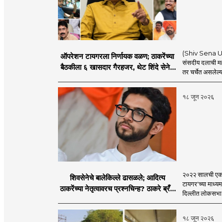
(Shiv Sena UBT
ऑपरेशन टायगरला निर्णायक वळण; ठाकरेंच्या
संसदीय दलाची मह
बैठकीला ६ खासदार गैरहजर, थेट शिंदे सेनेत
तर चर्चेत असलेल्य
विलीन होण्याचा प्रस्ताव?
१८ जून २०२६
२०२२ सालची एकना
शिवसेनेचे बालेकिल्ले ढासळले; आदित्य
टायगर'च्या माध्य
ठाकरेंच्या नेतृत्वावरच प्रश्नचिन्ह? ठाकरे ब्रँड
दिल्लीत लोकसभा अ
नेमका कुठे चुकला?
१८ जून २०२६