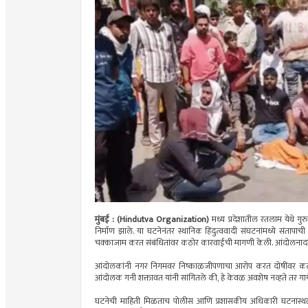
मुंबई : (Hindutva Organization)
मध्य प्रदेशातील रतलाम येथे ग
निर्माण झाले. या घटनेनंतर स्थानिक हिंदुत्ववादी संघटनांमध्ये संतापाची
चक्काजाम करत संबंधितांवर कठोर कारवाईची मागणी केली. आंदोलनादर
आंदोलकांनी नगर निगमवर निष्काळजीपणाचा आरोप करत दोषींवर कठोर
आंदोलक गनी शक्तावत यांनी सांगितले की, हे केवळ अवशेष नव्हते तर गायी
घटनेची माहिती मिळताच पोलीस आणि प्रशासकीय अधिकारी घटनास्थळी द