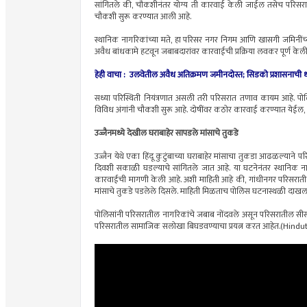
सांगितले की, चौकशीनंतर योग्य ती कारवाई केली जाईल तसेच परिसरात
चौकशी सुरू करण्यात आली आहे.
स्थानिक नागरिकांच्या मते, हा परिसर नगर निगम आणि खासगी जमिनींच्या 
अवैध बांधकामे हटवून जबाबदारांवर कारवाईची प्रक्रिया लवकर पूर्ण केल
हेही वाचा : उलवेतील अवैध अतिक्रमण जमीनदोस्त; सिडको प्रशासनाच
सध्या परिस्थिती नियंत्रणात असली तरी परिसरात तणाव कायम आहे. पो
विविध अंगांनी चौकशी सुरू आहे. दोषींवर कठोर कारवाई करण्यात येईल,
उज्जैनमध्ये देखील घराबाहेर सापडले मांसाचे तुकडे
उज्जैन येथे एका हिंदू कुटुंबाच्या घराबाहेर मांसाचा तुकडा आढळल्याने
दिवशी सकाळी घडल्याचे सांगितले जात आहे. या घटनेनंतर स्थानिक नागरिका
कारवाईची मागणी केली आहे. अशी माहिती आहे की, गांधीनगर परिसरातील
मांसाचे तुकडे पडलेले दिसले. माहिती मिळताच पोलिस घटनास्थळी दाखल
पोलिसांनी परिसरातील नागरिकांचे जबाब नोंदवले असून परिसरातील सीसीट
परिसरातील सामाजिक सलोखा बिघडवण्याचा प्रयत्न करत आहेत.(Hind