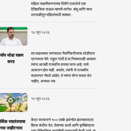
महिला सक्षमीकरणाच्या दिशेने टाकलेले एक
ऐतिहासिक पाऊल म्हणावे लागेल. बांबू आणि चारा
लागवडीतून महिलांसाठी शाश्वत ..
१६ जून २०२६
वय वाढल्यावर माणसाला नैसर्गिकरीत्याच थोडीफार
र्याय थोडा सक्षम
प्रगल्भता येते. राहुल गांधी हे या नियमालाही अपवाद!
करा!
त्यांना आजही राजकीय वास्तव काय आहे, याचे
आकलन होत नाही. अर्थात, त्यांनी जे राजकीय
सल्लागार नेमले आहेत, ते त्यांना योग्य सल्ला देत
नाहीत, अन्यथा ज्या ..
१५ जून २०२६
केंद्र सरकारने १०० टक्के इथेनॉल इंधनवापराला
्थिक स्वातंत्र्याचा
हिरवा कंदील देत, देशाच्या ऊर्जा आणि कृषिक्षेत्रात
नवा जाहीरनामा
एका ऐतिहासिक क्रांतीची पायाभरणी केली आहे. या