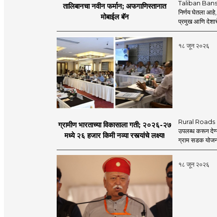
Taliban Bans
तालिबानचा नवीन फर्मान; अफगाणिस्तानात
निर्णय घेतला आहे,
मोबाईल बॅन
प्रमुख आणि देशाचे
१८ जून २०२६
Rural Roads Indi
ग्रामीण भारताच्या विकासाला गती; २०२६-२७
उपलब्ध करून देण्
मध्ये २६ हजार किमी नव्या रस्त्यांचे लक्ष्य!
ग्राम सडक योजना 
१८ जून २०२६