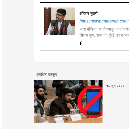
ओंकार मुळ्ये
https://www.mahamtb.com/
'मास मीडिया' या विषयातून पदवीपर्यंत
शिक्षण पूर्ण. सध्या दै.'मुंबई तरुण
इ.ची आवड.लिवोग्राफी भाषाशैलीत वि
संबंधित मजकूर
१८ जून २०२६