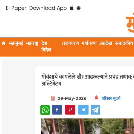
E-Paper
Download App
महामुंबई
महाराष्ट्र
देश-
राजकारण
पर्यावरण
अग्रलेख
संपादकीय
विदेश
गोवंशाचे कापलेले शीर आढळल्याने प्रचंड तणाव;
अल्टिमेटम
29-May-2026
ओंकार मुळ्ये
WhatsApp