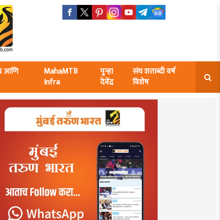
ंघ आणि
MahaMTB
पुन्हा
संघ शताब्दी वर्ष
Infra
देवेंद्र
विशेष