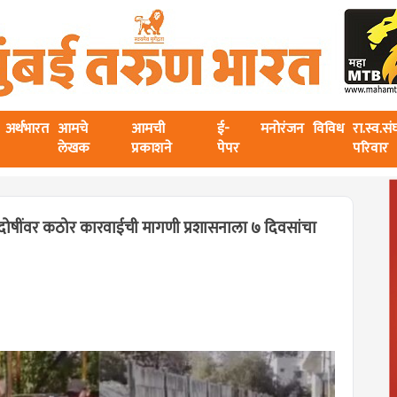
अर्थभारत
आमचे
आमची
ई-
मनोरंजन
विविध
रा.स्व.स
लेखक
प्रकाशने
पेपर
परिवार
 दोषींवर कठोर कारवाईची मागणी प्रशासनाला ७ दिवसांचा