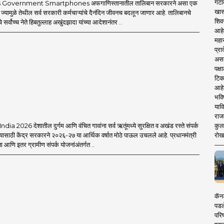
गटा
 Government Smartphones अफगाणिस्तानातील तालिबान सरकारने असा एक
खास
 ज्यामुळे तेथील सर्व सरकारी कर्मचाऱ्यांचे दैनंदिन जीवनच बदलून जाणार आहे. तालिबानचे
शिव
 सर्वोच्च नेते हिबतुल्लाह अखुंदझादा यांच्या आदेशानंतर ..
आहे
महार
प्रा
असले
पक्
टिक
आहे
भवि
याव
राज
कुलक
a 2026 देशातील दुर्गम आणि वंचित गावांना सर्व ऋतूंमध्ये सुरक्षित व अखंड रस्ते संपर्क
रोख
यासाठी केंद्र सरकारने २०२६-२७ या आर्थिक वर्षात मोठे पाऊल उचलले आहे. प्रधानमंत्री
आणि इतर ग्रामीण संपर्क योजनांअंतर्गत ..
कॅनड
पडल
परिष