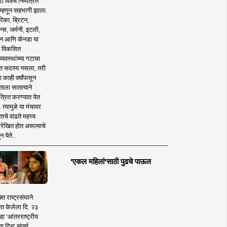
 विशेष निमंत्रित
 म्हणून सहभागी झाला.
िका, ब्रिटन,
न्स, जर्मनी, इटली,
न आणि कॅनडा या
 विकसित
व्यवस्थांच्या गटाचा
त सदस्य नसला, तरी
या काही वर्षांपासून
ताला सातत्याने
त्रित करण्यात येत
 त्यामुळे या मंचावर
ाचे वाढते महत्त्व
रेखित होत असल्याचे
न येते...
'एकल महिलां'साठी पुढचे पाऊल
क्त राष्ट्रसंघाने
ित केलेला दि. २३
हा 'आंतरराष्ट्रीय
ा दिन' संपूर्ण