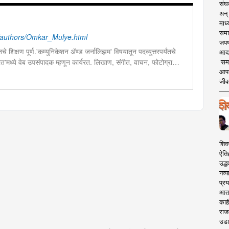
संघक
अन् 
माध्
समा
authors/Omkar_Mulye.html
जपण
चे शिक्षण पूर्ण.'कम्युनिकेशन ॲण्ड जर्नालिझम' विषयातून पदव्युत्तरपर्यंतचे
आदर्
 भारत'मध्ये वेब उपसंपादक म्हणून कार्यरत. लिखाण, संगीत, वाचन, फोटोग्राफी,
'सम
आपट
शेष प्रावीण्य.बालपणापासून रा.स्व.संघाचा स्वयंसेवक
जीवन
शिव
ऐति
उद्ध
नव्य
प्रय
आता 
काही
राज
उडा