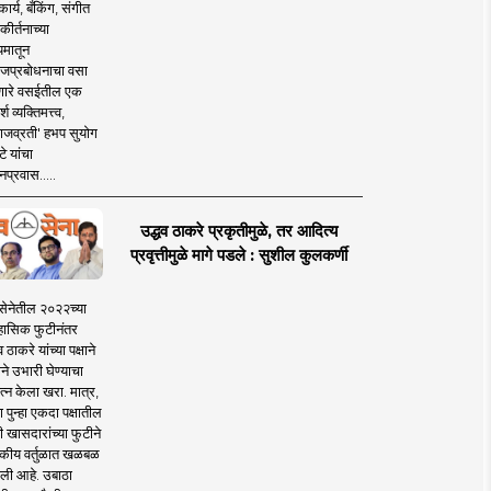
ार्य, बँकिंग, संगीत
कीर्तनाच्या
यमातून
जप्रबोधनाचा वसा
ारे वसईतील एक
श व्यक्तिमत्त्व,
ाजव्रती' हभप सुयोग
े यांचा
प्रवास.....
उद्धव ठाकरे प्रकृतीमुळे, तर आदित्य
प्रवृत्तीमुळे मागे पडले : सुशील कुलकर्णी
सेनेतील २०२२च्या
हासिक फुटीनंतर
व ठाकरे यांच्या पक्षाने
ाने उभारी घेण्याचा
त्न केला खरा. मात्र,
पुन्हा एकदा पक्षातील
 खासदारांच्या फुटीने
कीय वर्तुळात खळबळ
ली आहे. उबाठा