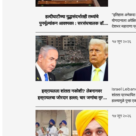
"इतिहास अनेकदा सत
हल्दीघाटीच्या युद्धासंदर्भातही तथ्यांचे
योगदानाला अपेक्षि
पुनर्मूल्यांकन आवश्यक! : सरसंघचालक डॉ.
देशभर महाराणा प्र
मोहनजी भागवत
१७ जून २०२६
Israel Lebanon 
इस्रायलला शांतता नकोशी? लेबनानवर
शांतता प्रस्थापि
इस्रायलचा जोरदार हल्ला; चार जणांचा मृत्यू,
हल्ल्यामुळे पुन्हा 
इराण-अमेरिकेत आरोप-प्रत्यारोप
१७ जून २०२६