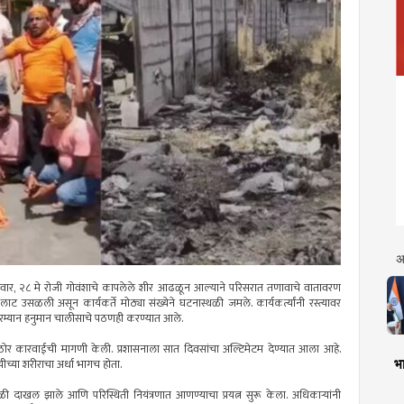
अ
ुरुवार, २८ मे रोजी गोवंशाचे कापलेले शीर आढळून आल्याने परिसरात तणावाचे वातावरण
 लाट उसळली असून कार्यकर्ते मोठ्या संख्येने घटनास्थळी जमले. कार्यकर्त्यांनी रस्त्यावर
म्यान हनुमान चालीसाचे पठणही करण्यात आले.
 कारवाईची मागणी केली. प्रशासनाला सात दिवसांचा अल्टिमेटम देण्यात आला आहे.
भा
च्या शरीराचा अर्धा भागच होता.
ाखल झाले आणि परिस्थिती नियंत्रणात आणण्याचा प्रयत्न सुरू केला. अधिकाऱ्यांनी