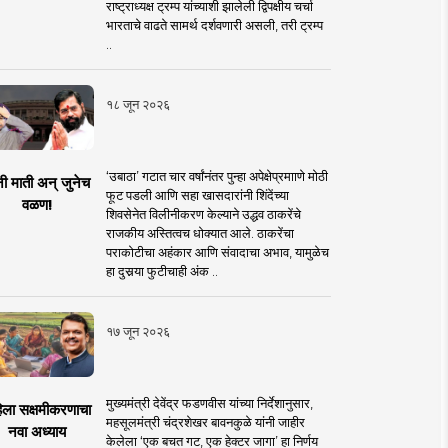
राष्ट्राध्यक्ष ट्रम्प यांच्याशी झालेली द्विपक्षीय चर्चा
भारताचे वाढते सामर्थ दर्शवणारी असली, तरी ट्रम्प
..
१८ जून २०२६
‘उबाठा’ गटात चार वर्षांनंतर पुन्हा अपेक्षेप्रमााणे मोठी
नी माती अन् जुनेच
फूट पडली आणि सहा खासदारांनी शिंदेंच्या
वळण!
शिवसेनेत विलीनीकरण केल्याने उद्धव ठाकरेंचे
राजकीय अस्तित्वच धोक्यात आले. ठाकरेंचा
पराकोटीचा अहंकार आणि संवादाचा अभाव, यामुळेच
हा दुसर्‍या फुटीचाही अंक ..
१७ जून २०२६
मुख्यमंत्री देवेंद्र फडणवीस यांच्या निर्देशानुसार,
िला सक्षमीकरणाचा
महसूलमंत्री चंद्रशेखर बावनकुळे यांनी जाहीर
नवा अध्याय
केलेला ‘एक बचत गट, एक हेक्टर जागा’ हा निर्णय