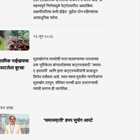
महत्त्वपूर्ण निर्णयामुळे पेट्रोलवरील अवलंबित्व
लक्षणीयरीत्या कमी होईल. पुढील दोन महिन्यांतच
अत्याधुनिक फ्लेस ..
१३ जून २०२६
घुसखोरांना मायदेशी परत पाठवण्याच्या भारताच्या
लामिक भाईचार्‍याचा
ठाम भूमिकेला बांगलादेशच्या कट्टरतावादी ‘जमात-
फाटलेला बुरखा
ए-इस्लामी’ आणि इतर कट्टरपंथीयांनी कडाडून
विरोध दर्शवला आहे. स्वतःच्याच मुस्लीम नागरिकांना
घुसखोर ठरवून, सीमेवर मानवी ढाल उभारण्याची
त्यांची वल्गना ही जागतिक ..
रुर वाचा
'समाजव्रती' हभप सुयोग आपटे