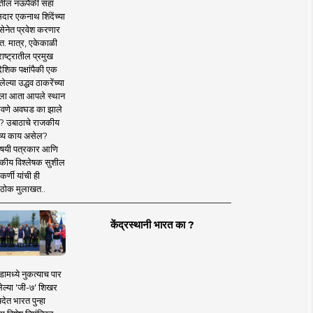
तील नऊपैकी सहा
दार एकनाथ शिंदेंच्या
सेनेत प्रवेश करणार
त. मात्र, एकेकाळी
ाष्ट्रातील प्रमुख
देशिक पक्षांपैकी एक
ल्या उद्धव ठाकरेंच्या
षाला आता आपले स्थान
वणे अवघड का झाले
? उबाठाचे राजकीय
ष्य काय असेल?
िषयी पत्रकार आणि
कीय विश्लेषक सुशील
र्णी यांची ही
ठोक मुलाखत..
केंद्रस्थानी भारत का ?
ामध्ये नुकत्याच पार
ेल्या 'जी-७' शिखर
देत भारत पुन्हा