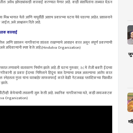
ील अवैध झोपड्यांवरही कारवाई करण्यात येणार आहे. काही संशयितांना ताब्यात घेऊन
मिश्र भागात येतो आणि यापूर्वीही अशाच प्रकारच्या घटना येथे घडल्या आहेत. प्रशासनाने
ी जाईल, असे आश्वासन दिले आहे.
ी धडक कारवाई
लिस आणि प्रशासन नागरिकांना शांतता राखण्याचे आवाहन करत असून संपूर्ण प्रकरणाची
 असे अधिकाऱ्यांनी स्पष्ट केले आहे.(Hindutva Organization)
जु
 परिसरात तणावाचे वातावरण निर्माण झाले आहे. ही घटना गुरुवार, २८ मे रोजी बकरी ईदच्या
ंनी हा प्रकार ईदच्या निमित्ताने हिंदूंना त्रास देण्याचा प्रयत्न असल्याचा आरोप करत
 स्नेहलता गुप्ता यांना घराबाहेर साफसफाई करते वेळी गेटजवळ प्लास्टिकच्या पिशवीत
 झाले.
ीव्ही कॅमेऱ्यांची तपासणी सुरू केली आहे. स्थानिक नागरिकांच्या मते, काही समाजकंटक
utva Organization)
मह