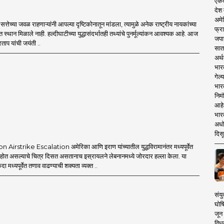
एकदा
देश
अमेर
्तेच्या जवळ राहणाऱ्यांनी आपल्या दृष्टिकोनातून मांडला, त्यामुळे अनेक राष्ट्रीय नायकांच्या
फ्रा
त स्थान मिळाले नाही. हल्दीघाटीच्या युद्धासंदर्भातही तथ्यांचे पुनर्मूल्यांकन आवश्यक आहे. आज
जपा
ताप यांची जयंती ..
सात
अर्थ
भार
गेल्
भार
निमं
आहे.
भारत
अधो
दिसू
Airstrike Escalation अमेरिका आणि इराण यांच्यातील युद्धविरामानंतर मध्यपूर्वेत
त होत असल्याचे चित्र दिसत असतानाच इस्रायलने लेबनानमध्ये जोरदार हल्ला केला. या
एकदा मध्यपूर्वेत तणाव वाढण्याची शक्यता व्यक्त ..
संयु
घोष
जून 
विधव