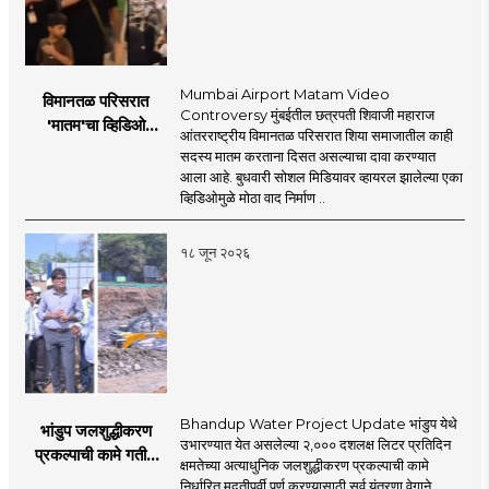
Mumbai Airport Matam Video
विमानतळ परिसरात
Controversy मुंबईतील छत्रपती शिवाजी महाराज
'मातम'चा व्हिडिओ
आंतरराष्ट्रीय विमानतळ परिसरात शिया समाजातील काही
व्हायरल; सुरक्षा व्यवस्थेवर
सदस्य मातम करताना दिसत असल्याचा दावा करण्यात
गंभीर प्रश्नचिन्ह
आला आहे. बुधवारी सोशल मिडियावर व्हायरल झालेल्या एका
व्हिडिओमुळे मोठा वाद निर्माण ..
१८ जून २०२६
Bhandup Water Project Update भांडुप येथे
भांडुप जलशुद्धीकरण
उभारण्यात येत असलेल्या २,००० दशलक्ष लिटर प्रतिदिन
प्रकल्पाची कामे गतीने
क्षमतेच्या अत्याधुनिक जलशुद्धीकरण प्रकल्पाची कामे
पूर्ण करा - आयुक्त
निर्धारित मुदतीपूर्वी पूर्ण करण्यासाठी सर्व यंत्रणा वेगाने