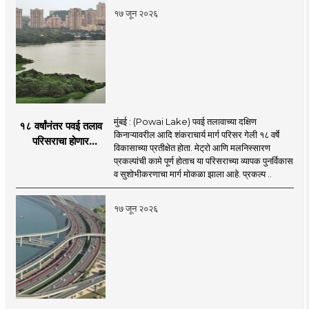
१७ जून २०२६
मुंबई : (Powai Lake) पवई तलावाच्या दक्षिण
१८ वर्षांनंतर पवई तलाव
किनाऱ्यावरील आदि शंकराचार्य मार्ग परिसर गेली १८ वर्षे
परिसराचा होणार
विकासाच्या प्रतीक्षेत होता. मेट्रो आणि मलनिस्सारण
कायापालट; मेट्रोचे काम
प्रकल्पांची कामे पूर्ण होताच या परिसराच्या व्यापक पुनर्विकास
पूर्ण होताच पुनर्विकासाला
व सुशोभीकरणाचा मार्ग मोकळा झाला आहे. प्रकल्प ..
सुरुवात;
१७ जून २०२६