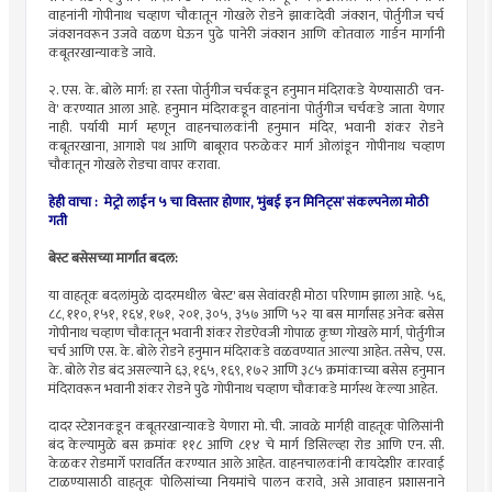
वाहनांनी गोपीनाथ चव्हाण चौकातून गोखले रोडने झाकादेवी जंक्शन, पोर्तुगीज चर्च
जंक्शनवरून उजवे वळण घेऊन पुढे पानेरी जंक्शन आणि कोतवाल गार्डन मार्गानी
कबूतरखान्याकडे जावे.
​२. एस. के. बोले मार्ग: हा रस्ता पोर्तुगीज चर्चकडून हनुमान मंदिराकडे येण्यासाठी 'वन-
वे' करण्यात आला आहे. हनुमान मंदिराकडून वाहनांना पोर्तुगीज चर्चकडे जाता येणार
नाही. पर्यायी मार्ग म्हणून वाहनचालकांनी हनुमान मंदिर, भवानी शंकर रोडने
कबूतरखाना, आगाशे पथ आणि बाबूराव परुळेकर मार्ग ओलांडून गोपीनाथ चव्हाण
चौकातून गोखले रोडचा वापर करावा.
हेही वाचा : मेट्रो लाईन ५ चा विस्तार होणार, ‘मुंबई इन मिनिट्स’ संकल्पनेला मोठी
गती
​बेस्ट बसेसच्या मार्गात बदल:
या वाहतूक बदलांमुळे दादरमधील 'बेस्ट' बस सेवांवरही मोठा परिणाम झाला आहे. ५६,
८८, ११०, १५१, १६४, १७१, २०१, ३०५, ३५७ आणि ५२ या बस मार्गांसह अनेक बसेस
गोपीनाथ चव्हाण चौकातून भवानी शंकर रोडऐवजी गोपाळ कृष्ण गोखले मार्ग, पोर्तुगीज
चर्च आणि एस. के. बोले रोडने हनुमान मंदिराकडे वळवण्यात आल्या आहेत. तसेच, एस.
के. बोले रोड बंद असल्याने ६३, १६५, १६९, १७२ आणि ३८५ क्रमांकाच्या बसेस हनुमान
मंदिरावरून भवानी शंकर रोडने पुढे गोपीनाथ चव्हाण चौकाकडे मार्गस्थ केल्या आहेत.
​दादर स्टेशनकडून कबूतरखान्याकडे येणारा मो. ची. जावळे मार्गही वाहतूक पोलिसांनी
बंद केल्यामुळे बस क्रमांक ११८ आणि ८१४ चे मार्ग डिसिल्व्हा रोड आणि एन. सी.
केळकर रोडमार्गे परावर्तित करण्यात आले आहेत. वाहनचालकांनी कायदेशीर कारवाई
टाळण्यासाठी वाहतूक पोलिसांच्या नियमांचे पालन करावे, असे आवाहन प्रशासनाने