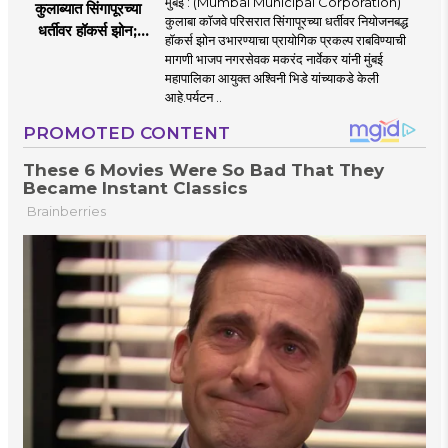
मुंबई : (Mumbai Municipal Corporation)
कुलाब्यात सिंगापूरच्या
कुलाबा कॉजवे परिसरात सिंगापूरच्या धर्तीवर नियोजनबद्ध
धर्तीवर हॉकर्स झोन;
हॉकर्स झोन उभारण्याचा प्रायोगिक प्रकल्प राबविण्याची
पर्यटन आणि
मागणी भाजप नगरसेवक मकरंद नार्वेकर यांनी मुंबई
महसूलवाढीच्या दृष्टीने
महापालिका आयुक्त अश्विनी भिडे यांच्याकडे केली
मकरंद नार्वेकर यांचे
आहे.पर्यटन ..
आयुक्तांना पत्र