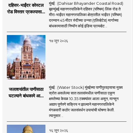
मुंबई : (Dahisar Bhayander Coastal Road)
दहिसर-भाईंदर कोस्टल
बृहन्मुंबई महानगरपालिकेने दहिसर (पश्चिम) लिंक रोड ते
रोड विस्तार प्रकल्पासाठी
मीरा-भाईंदर महानगरपालिका क्षेत्रातील भाईंदर (पश्चिम)
52.50 कोटी रुपयांच्या
दरम्यान 45 मीटर रुंदीच्या उन्नत (एलिव्हेटेड) मार्गाच्या
पीएमसी प्रस्तावाला
बांधकामासाठी निप्पॉन कोई इंडिया प्रायव्हेट ..
मंजुरीची प्रतीक्षा
१७ जून २०२६
मुंबई : (Water Stock) मुंबईच्या पाणीपुरवठ्याचा मुख्य
जलाशयांतील पाणीसाठा
स्रोत असलेल्या सात तलावांमधील पाणीसाठा एकूण
घटल्याने बांधकामे आणि
क्षमतेच्या केवळ 10.35 टक्क्यांवर आला असून, मान्सून
जलतरण तलावांना
अद्याप पूर्णपणे सक्रिय न झाल्याने महानगरपालिकेने
पाणीपुरवठा बंद;
मंगळवारी कठोर जलसंवर्धन उपायांची घोषणा केली.
व्यावसायिक वापरावरही
त्यानुसार ..
निर्बंध
१६ जून २०२६