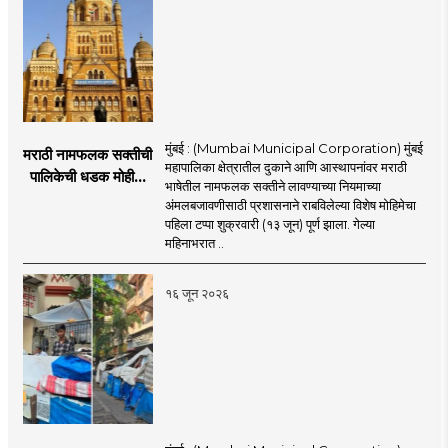
मुंबई : (Mumbai Municipal Corporation) मुंबई
मराठी नामफलक सक्तीची
महापालिका क्षेत्रातील दुकाने आणि आस्थापनांवर मराठी
पालिकेची धडक मोहीम;
भाषेतील नामफलक सक्तीने लावण्याच्या नियमाच्या
१,१२४ दुकानदारांवर
अंमलबजावणीसाठी प्रशासनाने राबविलेल्या विशेष मोहिमेचा
कारवाई
पहिला टप्पा शुक्रवारी (१३ जून) पूर्ण झाला. गेल्या
महिनाभरात ..
१६ जून २०२६