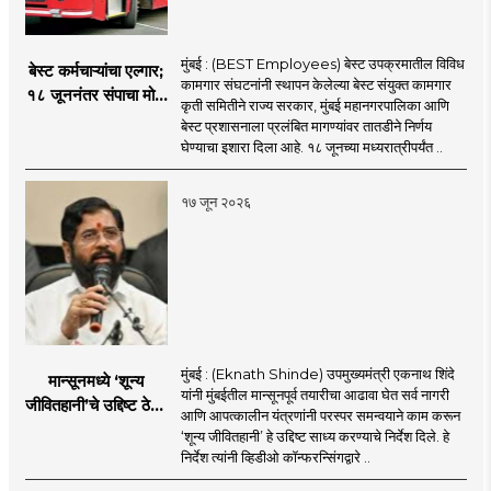
मुंबई : (BEST Employees) बेस्ट उपक्रमातील विविध
बेस्ट कर्मचाऱ्यांचा एल्गार;
कामगार संघटनांनी स्थापन केलेल्या बेस्ट संयुक्त कामगार
१८ जूननंतर संपाचा मोठा
कृती समितीने राज्य सरकार, मुंबई महानगरपालिका आणि
इशारा
बेस्ट प्रशासनाला प्रलंबित मागण्यांवर तातडीने निर्णय
घेण्याचा इशारा दिला आहे. १८ जूनच्या मध्यरात्रीपर्यंत ..
१७ जून २०२६
मुंबई : (Eknath Shinde) उपमुख्यमंत्री एकनाथ शिंदे
मान्सूनमध्ये ‘शून्य
यांनी मुंबईतील मान्सूनपूर्व तयारीचा आढावा घेत सर्व नागरी
जीवितहानी’चे उद्दिष्ट ठेवून
आणि आपत्कालीन यंत्रणांनी परस्पर समन्वयाने काम करून
सर्व यंत्रणांनी काम करावे
‘शून्य जीवितहानी’ हे उद्दिष्ट साध्य करण्याचे निर्देश दिले. हे
: उपमुख्यमंत्री एकनाथ
निर्देश त्यांनी व्हिडीओ कॉन्फरन्सिंगद्वारे ..
शिंदे