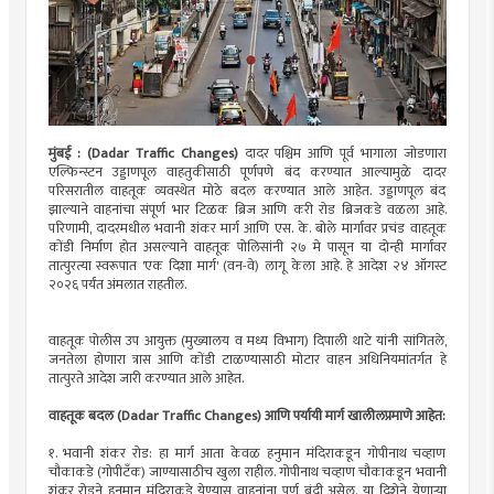
मुंबई : (Dadar Traffic Changes)
दादर पश्चिम आणि पूर्व भागाला जोडणारा
एल्फिन्स्टन उड्डाणपूल वाहतुकीसाठी पूर्णपणे बंद करण्यात आल्यामुळे दादर
परिसरातील वाहतूक व्यवस्थेत मोठे बदल करण्यात आले आहेत. उड्डाणपूल बंद
झाल्याने वाहनांचा संपूर्ण भार टिळक ब्रिज आणि करी रोड ब्रिजकडे वळला आहे.
परिणामी, दादरमधील भवानी शंकर मार्ग आणि एस. के. बोले मार्गावर प्रचंड वाहतूक
कोंडी निर्माण होत असल्याने वाहतूक पोलिसांनी २७ मे पासून या दोन्ही मार्गांवर
तात्पुरत्या स्वरूपात 'एक दिशा मार्ग' (वन-वे) लागू केला आहे. हे आदेश २४ ऑगस्ट
२०२६ पर्यंत अंमलात राहतील.
​वाहतूक पोलीस उप आयुक्त (मुख्यालय व मध्य विभाग) दिपाली थाटे यांनी सांगितले,
जनतेला होणारा त्रास आणि कोंडी टाळण्यासाठी मोटार वाहन अधिनियमांतर्गत हे
तात्पुरते आदेश जारी करण्यात आले आहेत.
​वाहतूक बदल (Dadar Traffic Changes) आणि पर्यायी मार्ग खालीलप्रमाणे आहेत:
​१. भवानी शंकर रोड: हा मार्ग आता केवळ हनुमान मंदिराकडून गोपीनाथ चव्हाण
चौकाकडे (गोपीटँक) जाण्यासाठीच खुला राहील. गोपीनाथ चव्हाण चौकाकडून भवानी
शंकर रोडने हनुमान मंदिराकडे येण्यास वाहनांना पूर्ण बंदी असेल. या दिशेने येणाऱ्या