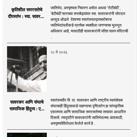
जातिभेद, अस्पृश्यता निवारण असेल अथवा ‘रोटीबंदी’,
कृतिशील समरसतेचे
‘बेटीबंदी’सारख्या सप्तबेड्यांवर स्वा. सावरकरांनी जोरदार
दीपस्तंभ : स्वा. सावरकर
आसूड ओढले. देशाच्या स्वातंत्र्यलढ्याबरोबरच
आणि रा. स्व. संघ
जातिभेदांपलीकडे प्रत्येक व्यक्तीला जगण्याचा मूलभूत
अधिकार आहे, यासाठीही सावरकरांनी पतित पावन मंदिराची
..
२८ मे २०२६
स्वातंत्र्यवीर वि. दा. सावरकर आणि राष्ट्रीय स्वयंसेवक
सावरकर आणि संघाचे
संघाचाही हिंदुत्वाकडे पाहण्याचा दृष्टिकोन हा सांस्कृतिक
सामाजिक हिंदुत्व : एक
एकात्मता आणि सामाजिक समरसतेच्या तत्वावर आधारित
चिंतन...
दिसतो. त्यादृष्टीने सावरकरांनी जातिभेदाच्या अंतासाठी,
अस्पृश्यतेविरोधात केलेले कार्य हे ..