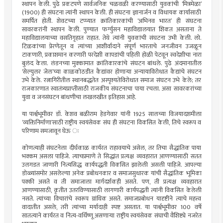
स्थापन केली. पुढे प्रकटपणे सार्वजनिक चळवळी करण्यासाठी युवकांची ‌‘मित्रमेळा‌’
(1900) ही संघटना त्यांनी स्थापन केली. ही संघटना ज्ञानार्जन व विधायक कार्यासाठी
समर्पित होती. शेवटच्या टप्प्यात क्रांतिकारकांची ‌‘अभिनव भारत‌’ ही संघटना
सावरकरांनी स्थापन केली. पुण्यात फर्ग्युसन महाविद्यालयात शिकत असताना ते
महाविद्यालयाच्या वसतिगृहात राहात. तेथे त्यांनी युवकांची संघटना उभी केली. लो.
टिळकांच्या प्रेरणेतून व त्यांच्या आशीर्वादाने संपूर्ण भारताचे जनजीवन उजळून
टाकणारी, प्रकाशमान करणारी परदेशी कापडांची पहिली होळी पेटवून स्वदेशीचा नारा
बुलंद केला. लंडनच्या मुक्कामात क्रांतिकारकांचे संघटन बांधले. पुढे अंदमानातील
‌‘सेल्युलर जेल‌’च्या काळकोठडीत कैद्यांवर होणाऱ्या अन्यायाविरोधात कैद्यांचे संघटन
उभे केले. रत्नागिरीतील स्थानबद्धतेत अस्पृश्यतेविरोधात समाज संघटन उभे केले; तर
राजकारणात स्वातंत्र्यप्राप्तीसाठी राजकीय संघटनाचा पाया रचला. असा सावरकरांच्या
युवा व जनसंघटन बांधणीचा लखलखीत इतिहास आहे.
या पार्श्वभूमीवर डॉ. केशव बळीराम हेडगेवार यांनी 1925 सालच्या विजयादशमीला
‌‘व्यक्तिनिर्माणा‌’साठी राष्ट्रीय स्वयंसेवक संघ ही संघटना विकसित केली, तिचे स्वरूप व
परिणाम समजावून घेऊ ः
कोणत्याही संघटनेला दीर्घकाळ कार्यरत राहावयाचे असेल, तर तिचा सैद्धांतिक पाया
भक्कम असला पाहिजे. त्याचप्रमाणे ते सिद्धांत प्रत्यक्ष व्यवहारात आणण्यासाठी सतत
उलगडत जाणारी नित्यसिद्ध कार्यपद्धती विकसित झालेली असली पाहिजे. आपल्या
डोळ्यांसमोर असलेल्या अनेक प्रबोधनकार व समाजसुधारक यांची सैद्धांतिक भूमिका
पक्की असते व ती समाजाला मार्गदर्शकही असते. पण, ती प्रत्यक्ष व्यवहारात
आणण्यासाठी, कृतीत उतरविण्यासाठी लागणारी कार्यपद्धती त्यांनी विकसित केलेली
नसते. त्यांच्या विचारांचे स्वरूप ग्रांथिक असते. समाजप्रबोधन यादृष्टीने त्याचे महत्त्व
वादातीत असले, तरी त्यांच्या मर्यादाही स्पष्ट असतात. या पार्श्वभूमीवर 100 वर्षे
सातत्याने कार्यरत व नित्य-वर्धिष्णू असणाऱ्या राष्ट्रीय स्वयंसेवक संघाची वैशिष्ट्ये नजरेत