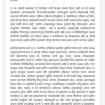
भरतात.
रा. स्व. संघाचे संस्थापक डॉ. हेडगेवार यांनी केवळ संघमंत्र दिला नाही, तर तो प्रत्यक्ष
व्यवहारात आणण्यासाठी नित्य-विकसनशील कार्यपद्धती म्हणजे शाखातंत्रही दिले.
आजच्या परिभाषेत त्याला ‌‘दृष्टिपत्र‌’ (व्हिजन डॉक्युमेंट) व ‌‘ध्येयविधान‌’ (मिशन स्टेटमेंट)
असे म्हणता येईल. संघमंत्राची मांडणी करताना आपण काही नव्याने सांगत आहोत, असा
दावा त्यांनी केला नाही. “प्राचीन काळापासून चालत आलेले हिंदू जीवनदर्शन आपण
आधुनिक परिभाषेत मांडत आहोत,” असे ते म्हणतात. शाखातंत्रही स्वयंसेवकांच्या
सामूहिक चिंतनातून, शहाणपणातून विकसित झाले आहे. काल व परिस्थितीनुसार बदल
होण्याची अंतर्निहित (इन बिल्ट) क्षमता व लवचीकता त्या शाखातंत्रात आहे. या दोन्ही
संकल्पनांचा आशय आणि अन्वयार्थ जाणून घेण्याचा प्रयत्न आता आपण करणार आहोत.
क्रांतिकारकांचा मार्ग व म. गांधींच्या काँग्रेसचा मुस्लीम तुष्टीकरणाचा मार्ग यांचा प्रत्यक्ष
अनुभव घेतल्यानंतर व त्यांच्या मर्यादा लक्षात आल्यानंतर, आपल्या कार्यासाठी तिसरा
मार्ग शोधण्याचा प्रयत्न डॉ. हेडगेवार यांनी सुरू केला. त्यांच्या डोळ्यांसमोर
वर्तमानकालीन भारत व त्यातील हिंदू समाजाच्या अवनतीचे चित्र स्पष्टपणे उभे राहिले.
या विपरीत परिस्थितीतून आपल्याला मार्ग काढायचा आहे, हे त्यांच्या लक्षात आले. एका
बाजूला संपन्न, वैभवशाली असा प्राचीन काळातील भारत त्यांच्या डोळ्यांसमोर होता; तर
दुसऱ्या बाजूला आजचा हजार वर्षे गुलामगिरीत खितपत पडलेला भारत त्यांच्या
नजरेसमोर होता. अतिशय सुसंस्कृत, सुविद्य, बलशाली व कोणत्याही बाह्य आक्रमणाला
परास्त करणारा विजिगीषू हिंदू समाज त्यांच्या डोळ्यांसमोर होता, त्यांच्या ज्ञानचक्षूंना
दिसत होता; तर दुसरीकडे हतप्रभ, पराभूत, आत्मविस्मृत व असंघटित हिंदू समाज त्यांना
दिसत होता. त्यातून व डॉ. हेडगेवारांना आलेल्या व्यामिश्र अनुभवातून त्यांना मार्ग
काढायचा होता आणि त्यांनी तो मार्ग शोधला, हे महत्त्वाचे. या हिंदू समाजाचे व राष्ट्राचे
परमवैभव, हे ध्येय संघ-संस्थापकांच्या डोळ्यांसमोर होते. त्याचा वैचारिक पाया प्राचीन
भारतीय संस्कृती, धर्म, तत्त्वज्ञान, जीवनमूल्ये हा आहे. त्यांचे युगानुकूल पुनरुज्जीवन
करून त्यांची पुन:प्रतिष्ठा करणे, हे त्यांचे ध्येय होते. राष्ट्रभावनेचे जागरण व सांस्कृतिक