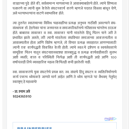
काळाच्या पुढे होते की, सर्वसामान्य माणसाच्या ते आवाक्याबाहेरचे होते. त्यांचे शिष्यत्व
पत्करणे वा त्यांनी सुरू केलेले संघटनकार्य करणे म्हणजे पदरात विस्तव बांधून घेणे,
असे भल्याभल्यांना वाटणे स्वाभाविक होते.
त्या तुलनेत स्वातंत्र्याच्या विविध चळवळींचा प्रत्यक्ष अनुभव गाठीशी असल्याने संघ-
संस्थापक डॉ. हेडगेवार यांना जनमानस व समाजपरिवर्तनाचे गतिशास्त्र चांगलेच ठाऊक
होते. बाबाराव सावरकर व स्वा. सावरकर यांनी मांडलेले हिंदू चिंतन याने जरी ते
प्रभावित झाले असले, तरी त्यांनी मांडलेला संघविचार समाजाच्या आकलनातील व
आवाक्यातील होता आणि विशेष म्हणजे, तो विचार प्रत्यक्ष व्यवहारात आणण्यासाठी
त्यांनी एक कार्यपद्धती विकसित केली होती. त्यांचे स्वत:चे द्रष्टेपण व स्वयंसेवकांचे
सामूहिक चिंतन यातून संघटनशास्त्रदृष्ट्या शास्त्रशुद्ध व प्रत्यक्ष कार्यवाहीसाठी सुलभ
अशी व्यक्ती, काल व परिस्थिती निरपेक्ष अशी ती कार्यपद्धती आहे आणि 100
वर्षांनंतरही तिचे व्यावहारिक महत्त्व किंचितही कमी झालेली नाही.
स्वा. सावरकरांचे युवा संघटनेचे प्रयत्न वरा. स्व. संघाचे हिंदू संघटन व व्यक्तिनिर्माणाचे
कार्य एकाच ध्येयाकडे जाणारे मार्ग आहेत आणि ते ध्येय म्हणजे ‌‘परं वैभवम्‌‍ नेतुमेत्‌‍
स्वराष्ट्रम्‌ हे महत्त्वाचे!
- प्रा. श्याम अत्रे
9324365910