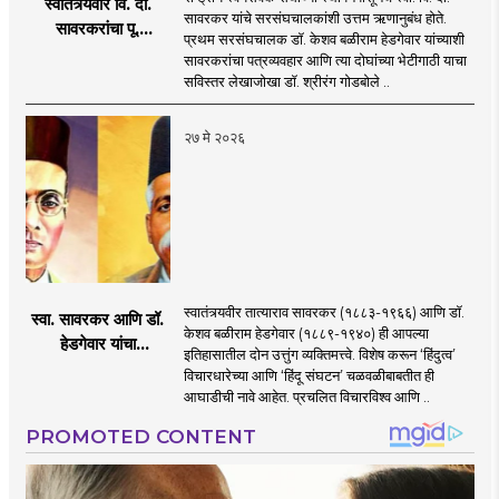
स्वातंत्र्यवीर वि. दा.
सावरकर यांचे सरसंघचालकांशी उत्तम ऋणानुबंध होते.
सावरकरांचा पू.
प्रथम सरसंघचालक डॉ. केशव बळीराम हेडगेवार यांच्याशी
सरसंघचालकांनी केलेला
सावरकरांचा पत्रव्यवहार आणि त्या दोघांच्या भेटीगाठी याचा
विचारगौरव...
सविस्तर लेखाजोखा डॉ. श्रीरंग गोडबोले ..
२७ मे २०२६
स्वातंत्र्यवीर तात्याराव सावरकर (१८८३-१९६६) आणि डॉ.
स्वा. सावरकर आणि डॉ.
केशव बळीराम हेडगेवार (१८८९-१९४०) ही आपल्या
हेडगेवार यांचा
इतिहासातील दोन उत्तुंग व्यक्तिमत्त्वे. विशेष करून ‘हिंदुत्व’
परस्परसंबंध
विचारधारेच्या आणि ‘हिंदू संघटन’ चळवळीबाबतीत ही
आघाडीची नावे आहेत. प्रचलित विचारविश्व आणि ..