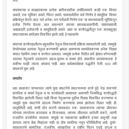
आहे.
संघमंत्राच्या व शाखातंत्राच्या प्रत्येक बारीकसारीक तपशिलामागे काही एक विचार
असतो, एक भूमिका असते, चिंतन असते. यासंदर्भातील सर्व निर्णय हे सामूहिक विचार
प्रक्रियेतून घेतले जात. ‌‘मते अनेक; पण चर्चेअंती निर्णय एक‌’ या समन्वयवादी भूमिकेतून
प्रत्येक निर्णय घेतला जात असल्याने त्याच्या अंमलबजावणीची, यशापयशाची
जबाबदारी प्रत्येकाची व सामूहिकही असते. अशा या कार्यपद्धतीतून एक शास्त्रशुद्घ
संघटनशास्त्र आपोआप विकसित झाले आहे, हे महत्त्वाचे!
संघाच्या कार्यपद्घतीतच बहुस्तरीय नेतृत्व विकासाची प्रक्रिया सामावलेली आहे. त्यामुळे
वेगवेगळ्या स्तरांवर नेतृत्व करण्याची क्षमता असणाऱ्या स्वयंसेवकांच्या अनेक पिढ्या
संघात नेहमीच तयार व कार्यरत असतात. त्यामुळे प्रत्येक पिढीत सर्व क्षेत्रांत कोणत्याही
स्तरावर नेतृत्वाचे हस्तांतरण सहज-सुलभ व शक्य होते. संघातील सरसंघचालक हे
सर्वोच्च पदही त्याला अपवाद नाही. अशा सर्वसमावेशक पद्धतीने गेली 100 वर्षे
संघकार्य सुरू आहे.
समारोप
स्वा. सावरकर यांच्यानंतर त्यांचे युवा संघटनेचे संघटनात्मक कार्य पुढे नेऊ शकणारे
प्रागतिक व समर्थ नेतृत्व व या कार्यासाठी आवश्यक असणारी नित्यसिद्ध कार्यपद्धती
विकसित झालेली दिसत नाही किंवा नेतृत्वाच्या पुढील पिढ्या विकसित करण्याचा व
त्याद्वारे युवा संघटनेचे सातत्य निर्माण करण्याचा प्रयत्न झालेला दिसत नाही; ही
वस्तुस्थिती आहे. याची दोन कारणे संभवतात. एक- सावरकरांना त्यांच्या जीवनात
भोगावा लागलेला कारावास व विजनवास, त्यांच्या जीवनात आलेली संकटे, त्यांची
राजकीय कार्यातील व्यस्तता; यामुळे या महत्त्वाच्या बाबींकडे इच्छा असूनही लक्ष
द्यायला त्यांना वेळ मिळाला नाही. हा दोष व्यक्तीचा नसून परिस्थितीचा आहे. दुसरे-
सावरकरांचे सामाजिक, राजकीय, सांस्कृतिक व राष्ट्रीय चिंतन एवढे प्रगल्भ व