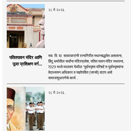
२८ मे २०२६
स्वा. वि. दा. सावरकरांनी रत्नागिरीत स्थानबद्धतेत असताना,
पतितपावन मंदिर आणि
हिंदू धर्मातील सर्वांना मंदिरप्रवेश, पतित पावन मंदिर स्थापना,
पूजा प्रशिक्षण वर्ग
1929 मध्ये मालवण येथील ‘पूर्वास्पृश्य परिषदे’त पूर्वास्पृश्यांना
(अनुसूचित जाती व
वेदाध्ययन अधिकार व यज्ञोपवित (जानवे) वाटप असे
जनजाती कार्यकर्त्यांसाठी)
समाजसुधारणेचे कार्य ..
२८ मे २०२६