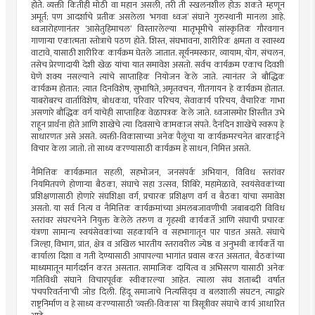
होते. व्यक्ती कितीही मोठी वा महान असली, तरी ती स्खलनशील होऊ शकते म्हणून
अमूर्त; पण आदर्शाचे प्रतीक असलेला ‌‘भगवा ध्वज‌’ संघाने गुरुस्थानी मानला आहे.
ध्वजारोहणानंतर ‌‘आसेतुहिमाचल‌’ विस्तारलेल्या मातृभूमीचे सांस्कृतिक गौरवगान
गाणाऱ्या एकात्मता स्तोत्राचे पठण होते. शिस्त, संघभावना, शारीरिक क्षमता व स्वास्थ्य
वाटावे, यासाठी शारीरिक कार्यक्रम घेतले जातात. सूर्यनमस्कार, व्यायाम, योग, संचलन,
तसेच प्रेरणादायी देशी खेळ यांचा यात समावेश असतो. सर्वच कार्यक्रम एकाच दिवशी
घेणे शक्य नसल्याने त्यांचे साप्ताहिक नियोजन केले जाते. त्यानंतर जे बौद्धिक
कार्यक्रम होतात; त्यात दिनविशेष, सुभाषिते, अमृतवचन, गीतगायन हे कार्यक्रम होतात.
याबरोबरच वार्ताविशेष, बोधकथा, परिवार परिचय, सेवाकार्य परिचय, वैचारिक गाभा
असणारे बौद्धिक वर्ग यांचेही साप्ताहिक वेळापत्रक केले जाते. ध्वजासमोर शिस्तीत उभे
राहून प्रार्थना होते आणि शाखेचे त्या दिवसाचे कामकाज संपते. दैनंदिन शाखेचे स्वरूप हे
साधारणतः असे असते. व्यक्ती-विकासाच्या अनेक पैलूंचा या कार्यक्रमरचनेत बारकाईने
विचार केला जातो. तो साध्य करण्यासाठी कार्यक्रम हे साधन, निमित्त असते.
नैमित्तिक कार्यक्रमात सहली, सहभोजन, जनसंपर्क अभियान, विविध स्तरांवर
नियमितपणे होणाऱ्या बैठका, संघाचे सहा उत्सव, शिबिरे, महामेळावे, स्वयंसेवकांच्या
प्रशिक्षणासाठी होणारे संघशिक्षा वर्ग, प्रचारक प्रशिक्षण वर्ग व बैठका यांचा समावेश
असतो. या सर्व नित्य व नैमित्तिक कार्यक्रमांच्या अंमलबजावणीची जबाबदारी विविध
स्तरांवर संघरचनेने नियुक्त केलेले तरुण व गृहस्थी कार्यकर्ते आणि संघाची प्रचारक
यंत्रणा सामान्य स्वयंसेवकांच्या सहकार्याने व सहभागातून पार पाडत असते. संघाचे
जिल्हा, विभाग, प्रांत, क्षेत्र व अखिल भारतीय स्तरावरील ज्येष्ठ व अनुभवी कार्यकर्ते या
कार्याला दिशा व गती देण्यासाठी आपापल्या भागांत प्रवास करत असतात, बैठकांच्या
माध्यमातून मार्गदर्शन करत असतात. सामाजिक दायित्व व अभिसरण यासाठी अनेक
गतिविधी संघाने विचारपूर्वक स्वीकारल्या आहेत. त्याला संघ शताब्दी वर्षात
‌‘पंचपरिवर्तना‌’ची जोड दिली. हिंदू समाजाचे नित्यसिद्घ व बलशाली संघटन, त्याद्वारे
राष्ट्रनिर्माण व हे साध्य करण्यासाठी ‌‘व्यक्ती-विकास‌’ या त्रिसूत्रीवर संघाचे कार्य आधारित