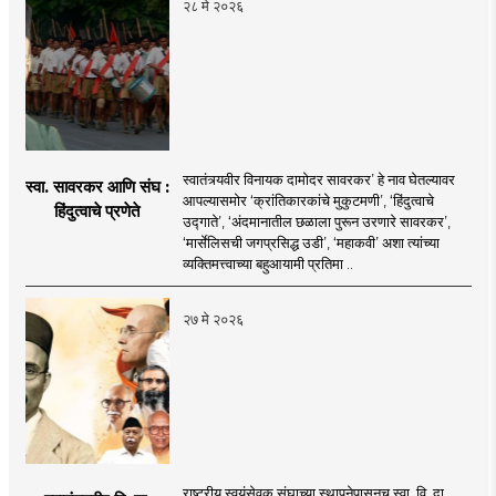
२८ मे २०२६
स्वातंत्र्यवीर विनायक दामोदर सावरकर’ हे नाव घेतल्यावर
स्वा. सावरकर आणि संघ :
आपल्यासमोर ‘क्रांतिकारकांचे मुकुटमणी’, ‘हिंदुत्वाचे
हिंदुत्वाचे प्रणेते
उद्गाते’, ‘अंदमानातील छळाला पुरून उरणारे सावरकर’,
‘मार्सेलिसची जगप्रसिद्ध उडी’, ‘महाकवी’ अशा त्यांच्या
व्यक्तिमत्त्वाच्या बहुआयामी प्रतिमा ..
२७ मे २०२६
राष्ट्रीय स्वयंसेवक संघाच्या स्थापनेपासूनच स्वा. वि. दा.