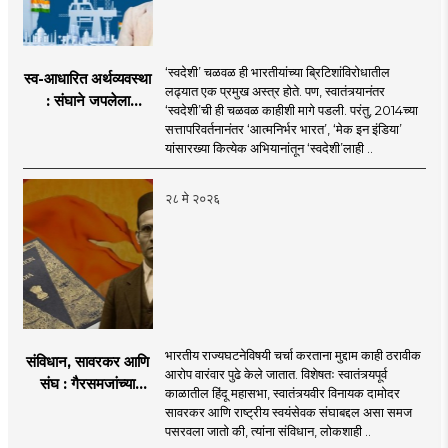
‘स्वदेशी’ चळवळ ही भारतीयांच्या ब्रिटिशांविरोधातील
स्व-आधारित अर्थव्यवस्था
लढ्यात एक प्रमुख अस्त्र होते. पण, स्वातंत्र्यानंतर
: संघाने जपलेला
‘स्वदेशी’ची ही चळवळ काहीशी मागे पडली. परंतु, 2014च्या
सावरकरांचा वारसा
सत्तापरिवर्तनानंतर ‘आत्मनिर्भर भारत’, ‘मेक इन इंडिया’
यांसारख्या कित्येक अभियानांतून ‘स्वदेशी’लाही ..
२८ मे २०२६
भारतीय राज्यघटनेविषयी चर्चा करताना मुद्दाम काही ठरावीक
संविधान, सावरकर आणि
आरोप वारंवार पुढे केले जातात. विशेषतः स्वातंत्र्यपूर्व
संघ : गैरसमजांच्या
काळातील हिंदू महासभा, स्वातंत्र्यवीर विनायक दामोदर
पलीकडील वास्तव
सावरकर आणि राष्ट्रीय स्वयंसेवक संघाबद्दल असा समज
पसरवला जातो की, त्यांना संविधान, लोकशाही ..