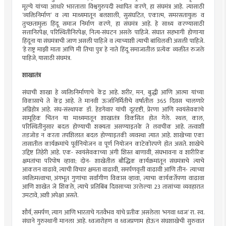
मूल्ये यांच्या आधारे भारताला विश्वगुरुपदी स्थापित करणे, हा संघमंत्र आहे. त्यासाठी
‌‘व्यक्तिनिर्माण‌’ व त्या माध्यमातून बलशाली, सुसंघटित, एकात्म, समरसतायुक्त व
तुच्छतामुक्त हिंदू समाज निर्माण करणे, हा संघमंत्र आहे. हे साध्य करण्यासाठी
सत्तानिरपेक्ष, परिस्थितीनिरपेक्ष, नित्य-संघटन असले पाहिजे. संघात सहभागी होणाऱ्या
हिंदूंना या संघमंत्राची जाण असली पाहिजे व त्याच्याशी त्याची बांधिलकी असली पाहिजे.
‌‘हे राष्ट्र माझी माता आणि मी तिचा पुत्र‌’ हे नाते हिंदू समाजातील प्रत्येक व्यक्तीत रुजले
पाहिजे, यासाठी संघमंत्र.
शाखातंत्र
संघाची शाखा हे व्यक्तिनिर्माणाचे केंद्र आहे. शरीर, मन, बुद्धी आणि आत्मा यांच्या
विकासाचे ते केंद्र आहे. ते मानवी ऊर्जानिर्मितीचे वर्षातील 365 दिवस चालणारे
अग्निहोत्र आहे. संघ-संस्थापक डॉ. हेडगेवार यांची दूरदृष्टी, प्रेरणा आणि स्वयंसेवकांचे
सामूहिक चिंतन या माध्यमातून शाखातंत्र विकसित होत गेले. स्थल, काल,
परिस्थितीनुसार बदल होण्याची शक्यता असण्याइतके ते लवचीक आहे. तत्त्वाशी
तडजोड न करता तपशिलात बदल होण्याइतकी व्यवस्था त्यात आहे. शाखेच्या एका
तासातील कार्यक्रमांचे पूर्वनियोजन व पूर्ण नियोजन काटेकोरपणे होत असते. शाखेचे
उद्दिष्ट तिहेरी आहे. एक- स्वयंसेवकाच्या अंगी शिस्त बाणावी, संघभावना व शारीरिक
क्षमतांचा परिपोष व्हावा; दोन- शाखेतील बौद्धिक कार्यक्रमांतून संघमंत्राचे त्याचे
आकलन वाढावे, त्याची विचार क्षमता वाढावी, समर्पणवृत्ती वाढावी आणि तीन- त्याच्या
व्यक्तिमत्त्वाचा, अंगभूत गुणांचा सर्वांगीण विकास व्हावा, त्याचा कार्यकर्तेपणा वाढावा
आणि शाखेत जे शिकले, त्याचे प्रतिबिंब दिवसाच्या उरलेल्या 23 तासांच्या व्यवहारात
उमटावे, अशी अपेक्षा असते.
शौर्य, समर्पण, त्याग आणि भारताचे गतवैभव यांचे प्रतीक असलेला ‌‘भगवा ध्वज‌’ रा. स्व.
संघाने गुरुस्थानी मानला आहे. ध्वजारोहण व ध्वजप्रणाम होऊन संघशाखेची सुरुवात