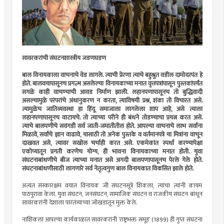
सावरकरांची संघटनशास्त्रीय जडणघडण
बाल विनायकाला वाचनाचे वेड लागले. त्याची प्रेरणा त्याचे बहुश्रुत वडील दामोदरपंत हे
होते. बालवयापासूनच प्रगल्भ असलेल्या विनायकाच्या मनात वृत्तपत्रांपासून पुस्तकांपर्यंत
सगळे काही वाचण्याची आवड निर्माण झाली. लहानपणापासूनच तो बुद्धिवादी
असल्यामुळे परंपरांचे अंधानुकरण न करता, त्याविषयी प्रश्न, शंका तो विचारत असे.
त्यामुळेच जातिव्यवस्था हा हिंदू समाजाला लागलेला शाप आहे, असे त्याला
लहानपणापासूनच वाटायचे. तो त्याच्या परीने ही बंधने तोडण्याचा प्रयत्न करत असे.
त्याचे बालपणीचे सवंगडी सर्व जाती-जमातीतील होते. आपल्या वाचनाचे लाभ सर्वांना
मिळावे, सर्वांचे ज्ञान वाढावे, यासाठी तो अनेक पुस्तके व वर्तमानपत्रे या मित्रांना वाचून
दाखवत असे, त्यावर सखोल चर्चाही करत असे. एकमेकांत स्पर्धा करण्यापेक्षा
एकोप्यातून प्रगती करणेच योग्य, ही भावना विनायकाच्या मनात होती. युवा
संघटनाबांधणीचे बीज त्याच्या मनात असे अगदी बालपणापासूनच पेरले गेले होते.
संघटनाबांधणीसाठी लागणारे सर्व नेतृत्वगुण बाल विनायकात विकसित झाले होते.
अत्यंत संस्कारक्षम वयात विनायक जी संघटनसूत्रे शिकला, त्यांचा त्यांनी कायम
पाठपुरावा केला. युवा संघटन, जनसंघटन, सामाजिक संघटन व राजकीय संघटन बांधून
सावरकरांनी देशाला पारतंत्र्याच्या जोखडातून मुक्त केले.
नाशिकला आपल्या कार्यकाळात सावरकरांनी ‌‘राष्ट्रभक्त समूह‌’ (1899) ही गुप्त संघटना