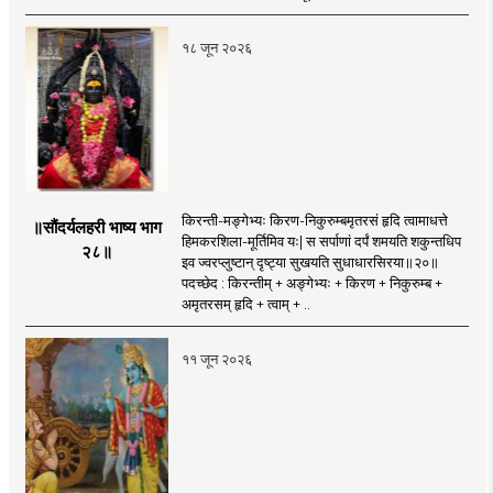
१८ जून २०२६
किरन्ती-मङ्गेभ्यः किरण-निकुरुम्बमृतरसं हृदि त्वामाधत्ते
॥सौंदर्यलहरी भाष्य भाग
हिमकरशिला-मूर्तिमिव यः| स सर्पाणां दर्पं शमयति शकुन्तधिप
२८॥
इव ज्वरप्लुष्टान् दृष्ट्या सुखयति सुधाधारसिरया॥२०॥
पदच्छेद : किरन्तीम् + अङ्गेभ्यः + किरण + निकुरुम्ब +
अमृतरसम् हृदि + त्वाम् + ..
११ जून २०२६