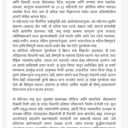
आणि दिवाळी कडक हिवाळ्यात येईल. ऋतूचक्र आणि सणवार यांचा ताळमेळ
साधावा, म्हणूनच साधारणपणे दर ३२-३३ महिन्यांनी एक अतिरिक्त महिना पंचांगात
समाविष्ट केला गेला, हाच तो अधिक मास. विज्ञानाच्या भाषेत त्याला अधिवर्षमहिना
(ङशरि चेपींह) म्हणता येईल.
या महिन्याला एक पौराणिक पार्श्वभूमीही आहे. खगोलशास्त्रानुसार, ज्या महिन्यात सूर्याचे
संक्रमण (संक्रांत) होत नाही, तो अधिक मास ठरतो. संक्रांत नाही, म्हणजे कोणतीही
मोठी खगोलीय हालचाल नाही, जणू सगळे स्तब्धच. म्हणूनच जुन्या काळात,
ज्योतिषशास्त्राने याला शुभकार्यांसाठी वर्ज्य मानले आणि त्याचे नाव पडले ‘मलमास’,
अर्थात मलीन, टाकाऊ महिना. पुराणकथेनुसार, जगाने नाकारलेला हा महिना विष्णूंकडे
गेला आणि विष्णूंनी त्याला आपले सर्वांत श्रेष्ठ नाव दिले ‘पुरुषोत्तम मास.’
या अतिरिक्त महिन्याला ‘पुरुषोत्तम’ हे बिरुद कसे मिळाले? वास्तवात, ही एका
उपेक्षिताच्या गौरवाची गाथा आहे. विष्णूंनी या मासाला दिलेले स्वतःचे नाव म्हणजे, एका
वैश्विक न्यायाचेच प्रतीक. ‘ज्याला जग नाकारते, त्याला ईश्वर स्वीकारतो; इतकेच नव्हे
तर आपले सान्निध्यही प्रदान करतो,’ हा सुंदर विचार यातून अधोरेखित होतो. हा संदर्भ
माणसाला अंतर्मुख करतो. आयुष्यात येणारे अपयश, तत्कालिक नकार किंवा उपेक्षा हे
तुमचे अंतिम मूल्य ठरवू शकत नाही. आपण आपले सत्त्व टिकवून ठेवायचे असते; कारण
योग्य वेळी काळालाही तुमचे श्रेष्ठत्व मान्य करावेच लागते, हा संदेश पुरुषोत्तम मास
देतो. श्री विष्णूचा लाडका असणारा हा महिना, धार्मिक मंडळी श्री विष्णू सहस्रनामाचे
नित्य पठण करून साजरा करतात.
या महिन्यात लग्न, मुंज, गृहप्रवेश यांसारख्या लौकिक आणि सामाजिक सोहळ्यांना
विश्रांती दिली जाते. हा काळ निसर्गाने अतिशय कौशल्याने निर्माण केलेली एक सुप्त
आणि समृद्ध शांतता आहे. लग्नकार्यांची धावपळ, खरेदी किंवा व्यावहारिक ऊठबस या
सगळ्या भौतिक कोलाहलात मिळालेली ही रिकामी जागा म्हणजेच, बाह्य जगाकडून
अंतर्जगाकडे सहजतेने वळण्यासाठी लाभलेली एक हक्काची सवलत आहे. जसे
शरीराच्या आरोग्यासाठी आपण उपवास करतो, तसेच मनाच्या शुद्धीकरणासाठी