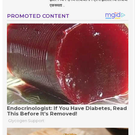
एकरूपता ..