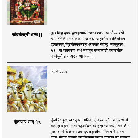
मुखं बिन्दुं कृत्वा कुचयुगमध-स्तस्य तदधो हरार्धं ध्यायेद्यो
सौंदर्यलहरी भाष्य ||
हरमहिषि ते मन्मथकलाम्| स सद्यः सङ्क्षोभं नयति वनिता
इत्यतिलघु त्रिलोकीमप्याशु भ्रमयति रवीन्दु-स्तनयुगाम्॥
१९॥ या श्लोकाचा अर्थ समजून घेण्यासाठी, त्यामागील
पार्श्वभूमी ज्ञात असणे आवश्यक ..
२८ मे २०२६
कुंतीचे एकूण चार पुत्र. त्यांपैकी कुंतीच्या कौमार्य अवस्थेतील
गीतासार भाग १५
कर्ण हा पहिला. नंतर पंडुबरोबर विवाह झाल्यानंतर, तिला तीन
पुत्र झाले. हे तीन पांडव पंडुला कुंतीद्वारे नियोगाने प्राप्त
झाले. नियोग म्हणजे तत्त्वचिंतनाने प्राप्त झालेली त्या तत्त्वाची