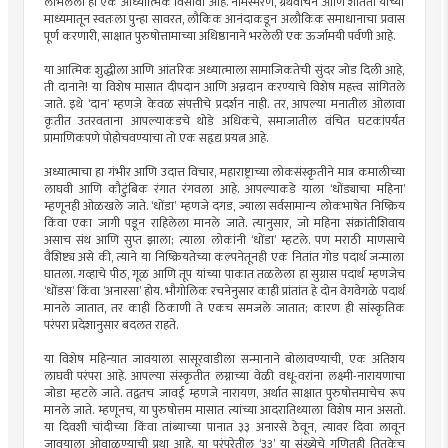
लाभलेला हा एक आध्यात्मिक विसावा आहे. नामस्मरण, ग्रंथवाचन आणि शांतता यांच्या
माध्यमातून स्वतःला पुन्हा सावरत, लौकिक आनंदाकडून अलौकिक समाधानाचा प्रवास
पूर्ण करणारी, साक्षात पुरुषोत्तामाच्या अधिष्ठानाने भरलेली एक ऊर्जामयी पर्वणी आहे.
या आत्मिक शुद्धीला आणि आंतरिक अध्यात्माला सामाजिकतेची सुंदर जोड दिली आहे,
ती दानाने! या विशेष मासात दीपदान आणि अन्नदान करण्याचे विशेष महत्त्व सांगितले
जाते. इथे ‘दान’ म्हणजे केवळ संपत्तीचे प्रदर्शन नाही. तर, आपल्या मनातील ओलावा
कृतीत उतरवताना आपल्याकडचे थोडे अधिकचे, समाजातील वंचित घटकांपर्यंत
प्रामाणिकपणे पोहोचवण्याचा तो एक सहृद्य प्रयत्न आहे.
अध्यात्माचा हा गंभीर आणि उदात्त विचार, महाराष्ट्राच्या लोकसंस्कृतीने मात्र कमालीच्या
लाघवी आणि कौटुंबिक रंगात रंगवला आहे. आपल्याकडे याला ‘धोंड्याचा महिना’
म्हणूनही ओळखले जाते. ‘धोंडा’ म्हणजे दगड, ज्याला सर्वसामान्य लोकभाषेत निष्क्रिय
किंवा एका जागी पडून राहिलेला मानले जाते. त्यानुसार, जो महिना संक्रांतीशिवाय
असाच संथ आणि सुप्त झाला; त्याला लोकांनी ‘धोंडा’ म्हटले. पण मराठी माणसाचे
वैशिष्ट्य असे की, त्याने या निष्क्रियतेच्या कल्पनेतूनही एक नितांत गोड पदार्थ जन्माला
घातला. गव्हाचे पीठ, गूळ आणि तूप यांच्या पाकात तळलेला हा सुग्रास पदार्थ म्हणजेच
‘धोंडस’ किंवा ’अनारसा’ होय. भौगोलिक रचनेनुसार काही प्रांतांत हे दोन वेगवेगळे पदार्थ
मानले जातात, तर काही ठिकाणी ते एकच समजले जातात; कारण ही सांस्कृतिक
परंपरा प्रदेशानुसार बदलत राहते.
या विशेष महिन्यात जावयाला सासूरवाडीला सन्मानाने बोलावण्याची, एक अतिशय
लाघवी परंपरा आहे. आपल्या संस्कृतीत लग्नाच्या वेळी वधू-वरांना लक्ष्मी-नारायणाचा
जोडा म्हटले जाते. तद्वतच जावई म्हणजे नारायण, अर्थात साक्षात पुरुषोत्तमाचेच रूप
मानले जाते. म्हणूनच, या पुरुषोत्तम मासात त्यांच्या आदरातिथ्याला विशेष मान असतो.
या दिवशी चांदीच्या किंवा तांब्याच्या पानात ३३ अनारसे ठेवून, त्यावर दिवा लावून
जावयाला ओवाळण्याची प्रथा आहे. या परंपरेतील ‘३३’ या संख्येचे गणितही तितकेच