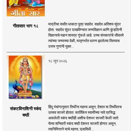
माद्रीचा सर्वांत धाकटा पुत्र सहदेव. सहदेव अतिशय सुंदर
गीतासार भाग १८
होता. सहदेव सुंदर दाखविण्यात जन्मविज्ञान आणि कुंडलिनी
विज्ञानाचे महान शास्त्र गुंफले आहे. उच्च संस्कारांचे जीवात्मे
त्यांच्या जन्माच्या वेळी, मातृगर्भात धारण झालेल्या तितयाच
उत्तम गुणांनी युक्त ..
१८ जून २०२६
हिंदू पंचांगानुसार तिथींना महत्त्व असून, देशात या तिथींवरच
संकटविनाशिनी स्कंद
उत्सव साजरे होतात. कार्तिकेय स्वामींच्या नावे प्रसिद्ध
षष्ठी
असलेली स्कंद षष्ठीही अशीच देशभर साजरी केली जाते.
येत्या शनिवारी स्कंद षष्ठी देशभर साजरी होणार असून,
त्यानिमित्ताने याचे महत्त्व, पूजाविधी ..