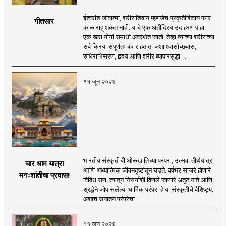
ईश्वरांश जीवात्मा, शरीराशिवाय म्हणजेच प्रकृतीशिवाय फार
गीतसार
काळ राहू शकत नाही. याचे एक अतींद्रिय उदाहरण पाहा.
एक खरा योगी समाधी अवस्थेत जातो, तेव्हा त्याच्या शरीराच्या
सर्व क्रिया संपूर्णतः बंद राहतात. जशा श्वासोच्छ्वास,
रुधिराभिसरण, हृदय आणि शरीर व्यापारसुद्धा. ..
११ जून २०२६
भारतीय संस्कृतीची ओळख तिच्या परंपरा, उत्सव, तीर्थयात्रा
चार धाम यात्रा
आणि अध्यात्मिक जीवनदृष्टीतून घडते. वर्षभर साजरे होणारे
मनःशांतीचा प्रवास!
विविध सण, त्यातून निसर्गाशी विणले जाणारे अतूट नाते आणि
श्रद्धेने जोपासलेल्या धार्मिक परंपरा हे या संस्कृतीचे वैशिष्ट्य.
अशाच सनातन परंपरेचा ..
११ जून २०२६