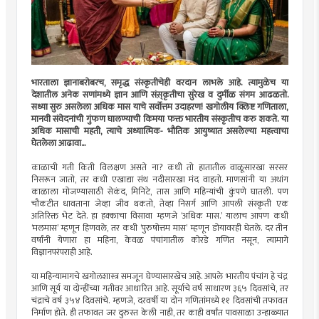
भारताला ज्ञानाबरोबरच, समृद्ध संस्कृतीचेही वरदान लाभले आहे. त्यामुळेच या
देशातील अनेक सणांमध्ये ज्ञान आणि संस़्कृतीचा सुरेख व दुर्मीळ संगम आढळतो.
सध्या सुरु असलेला अधिक मास याचे सर्वोत्तम उदाहरण! खगोलीय क्लिष्ट गणिताला,
मानवी संवेदनांची गुंफण घालण्याची किमया फक्त भारतीय संस्कृतीच करु शकते. या
अधिक मासाची महती, त्याचे अध्यात्मिक- भौतिक आयुष्यात असलेल्या महत्त्वाचा
घेतलेला आढावा...
काळाची गती किती विलक्षण असते ना? कधी तो हातातील वाळूसारखा सरसर
निसरून जातो, तर कधी एखाद्या संथ नदीसारखा मंद वाहतो. माणसांनी या अथांग
काळाला मोजण्यासाठी सेकंद, मिनिटे, तास आणि महिन्यांची कुंपणे घातली. पण
चौकटीत धावताना जेव्हा जीव थकतो, तेव्हा निसर्ग आणि आपली संस्कृती एक
अतिरिक्त भेट देते. हा हक्काचा विसावा म्हणजे ‘अधिक मास.’ यालाच आपण कधी
‘मलमास’ म्हणून हिणवले, तर कधी ‘पुरुषोत्तम मास’ म्हणून डोयावरही घेतले. दर तीन
वर्षांनी येणारा हा महिना, केवळ पंचांगातील कोरडे गणित नसून, त्यामागे
विज्ञानपरंपराही आहे.
या महिन्यामागचे खगोलशास्त्र समजून घेण्यासारखेच आहे. आपले भारतीय पंचांग हे चंद्र
आणि सूर्य या दोन्हींच्या गतीवर आधारित आहे. सूर्याचे वर्ष साधारण ३६५ दिवसांचे, तर
चंद्राचे वर्ष ३५४ दिवसांचे. म्हणजे, दरवर्षी या दोन गणितांमध्ये ११ दिवसांची तफावत
निर्माण होते. ही तफावत जर दुरुस्त केली नाही, तर काही वर्षांत पावसाळा उन्हाळ्यात