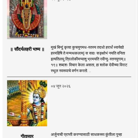
मुखं बिन्दुं कृत्वा कुचयुगमध-स्तस्य तदधो हरार्धं ध्यायेद्यो
॥ सौंदर्यलहरी भाष्य ॥
हरमहिषि ते मन्मथकलाम्| स सद्यः सङ्क्षोभं नयति वनिता
इत्यतिलघु त्रिलोकीमप्याशु भ्रमयति रवीन्दु-स्तनयुगाम्॥
१९॥ शब्दशः विचार केला असता, हा श्लोक देवीच्या विराट
स्थूल स्वरूपाचे वर्णन करतो. ..
०४ जून २०२६
अर्जुनाची प्राप्ती करण्यासाठी साधकरूप कुंतीला पुन्हा
गीतासार