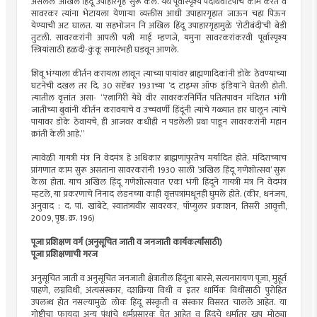
असलेले ‘अखिल हिंदू उपाहारगृह’ सुरू केले. येथे पूर्वास्पृश्य पदार्थवाटपाचे काम करत व
सावरकर त्यांना भेटायला येणार्‍या व्यक्तीस आधी उपाहारगृहात जाऊन चहा पिऊन
येण्याची अट घालत. या सहभोजन नि अखिल हिंदू उपाहारगृहामुळे ‘रोटीबंदी’ची बेडी
तुटली. सावरकरांनी आपली पत्नी माई म्हणजे, यमुना सावरकरांकरवी पूर्वास्पृश्य
स्त्रियांसाठी हळदी-कुंकू समारंभही घडवून आणले.
शिवू भंग्याला कीर्तन करायला लावून त्याच्या पायांवर ब्राह्मणादिकांनी डोके ठेवण्याच्या
घटनेची दखल तर दि. 30 सप्टेंबर 1931च्या ‘द टाइम्स ऑफ इंडिया’ने घेतली होती.
त्यातील वृत्तांत असा- “रत्नागिरी येथे वीर सावरकरनिर्मित पतितपावन मंदिरात भंगी
जातीच्या बुवांनी कीर्तन करावयाचे व उच्चवर्णी हिंदूंनी त्यांचे गळ्यात हार घालून त्यांचे
पायावर डोके ठेवायचे, ही आजवर कधीही न पडलेली प्रथा पाडून सावरकरांनी महान
क्रांती केली आहे.”
त्यावेळी गायत्री मंत्र नि वेदमंत्र हे अधिकार ब्राह्मणांपुरतेच मर्यादित होते. मंदिराच्याच
प्रांगणात काम सुरू असताना सावरकरांनी 1930 साली ‘अखिल हिंदू गणेशोत्सव’ सुरू
केला होता. याच अखिल हिंदू गणेशोत्सवात एका भंगी हिंदूने गायत्री मंत्र नि वेदमंत्र
म्हटले, या प्रकरणाचे निनाद लंडनच्या काही वृत्तपत्रांमधूनही घुमले होते. (कीर, धनंजय,
अनुवाद : द. पां. खांबेटे, स्वातंत्र्यवीर सावरकर, पॉप्युलर प्रकाशन, तिसरी आवृत्ती,
2009, पृष्ठ. क्र. 196)
पूजा प्रशिक्षण वर्ग (अनुसूचित जाती व जनजाती कार्यकर्त्यांसाठी)
पूजा प्रशिक्षणाची गरज
अनुसूचित जाती व अनुसूचित जनजाती क्षेत्रातील हिंदूंना बारसे, सत्यनारायण पूजा, मुहूर्त
पाहणे, लग्नविधी, अंत्यसंस्कार, दशक्रिया विधी व इतर धार्मिक विधींसाठी पुरोहित
उपलब्ध होत नसल्यामुळे लोक हिंदू संस्कृती व संस्कार विसरत चालले आहेत. या
गोष्टीचा फायदा अन्य पंथांचे धर्मप्रसारक घेत आहेत व हिंदूंचे धर्मांतर खूप मोठ्या