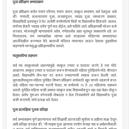
पूजा प्रशिक्षण अभ्यासक्रम
पूजा प्रशिक्षण वर्गात पंचांग परिचय, पंचांग वाचन, संस्कृत संभाषण, सर्व देवपूजा जसे
की- गणपती, सत्यनारायण पूजा, कलशपूजन, नवग्रह पूजा, नामकरण संस्कार,
विवाहविधी इथपासून ते थेट अंत्येष्टी कर्मापर्यंतचे विधी या विद्यार्थ्यांना शिकवले जातात.
वर्गाच्या शेवटी ‘नवग्रह स्तोत्र’ पूर्ण पाठ होईल, असे पाहिले जाते. प्रशिक्षणार्थी भोजन कसे
करतात, भोजनापूर्वी म्हणावयाचे स्तोत्र, गणेशस्तोत्र अशा मूलभूत संस्कारांचे धडे तर
गिरवतातच; पण त्याचबरोबर त्यांच्या हस्ते काळाराम मंदिराच्या सभामंडपात
आरतीदेखील करण्यात येते. बालाजी मंदिरात गाभार्‍यात जाऊन देवाला तुळशीपत्र
वाहण्याचे भाग्यसुद्धा प्रशिक्षणार्थींना लाभते.
मातृशक्तीचा सहभाग
सर्व मंत्र संस्कृतमध्ये असल्यामुळे संस्कृत उच्चार व पाठांतर करणे, हे एक मोठे
आव्हानच. संस्कृत उच्चार व पाठांतर करून घेण्यासाठी महिला पुरोहितांचे मोठे योगदान
असते. विद्यार्थ्यांचे तीन-चार गट करून उच्चारणाची स्पष्टता करून घेतली जाते.
सुरुवातीपासूनच महिला पुरोहित विभाग प्रशिक्षण वर्गासाठी खूप चांगले सहकार्य करत
आहे. महिला चार-चारच्या गटांनी येतात, या वर्गामध्ये 15 ते 20 महिलांचा सहभाग
असतो. पुरोहित महिला काही अवघड संस्कृत शब्द विद्यार्थ्यांकडून दहा-दहा वेळा घोकून
घेतात. सर्वच गुरुजन कोणताही मोबदला न घेता निःस्वार्थपणे सर्व विद्यार्थ्यांना पूजा
कशी करायची, याचे प्रत्यक्ष धडे देतात.
पूजा प्रात्यक्षिक पूजक प्रतिज्ञा
सर्व अभ्यासक्रम पूर्ण झाल्यानंतर सर्व शिक्षार्थी प्रातःकाळी सूर्याला व अग्नीला साक्ष ठेवून
अशी प्रतिज्ञा करतात की, “मी माझ्या पूजा ज्ञानाचा उपयोग केवळ यश व अर्थप्राप्तीसाठी