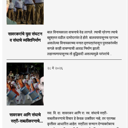
बाल विनायकाला वाचनाचे वेड लागले. त्याची प्रेरणा त्याचे
सावरकरांचे युवा संघटन
बहुश्रुत वडील दामोदरपंत हे होते. बालवयापासूनच प्रगल्भ
व संघाचे व्यक्तिनिर्माण
असलेल्या विनायकाच्या मनात वृत्तपत्रांपासून पुस्तकांपर्यंत
सगळे काही वाचण्याची आवड निर्माण झाली.
लहानपणापासूनच तो बुद्धिवादी असल्यामुळे परंपरांचे ..
२८ मे २०२६
स्वा. वि. दा. सावरकर आणि रा. स्व. संघाचे स्त्री-
सावरकर आणि संघाचे
सबलीकरणाचे विचार हे केवळ उक्तीवर नव्हे, तर प्रत्यक्ष
स्त्री-सबलीकरणाचे
कृतीवर आधारित आहेत. स्त्रीला सन्मान देण्याबरोबरच
विचार