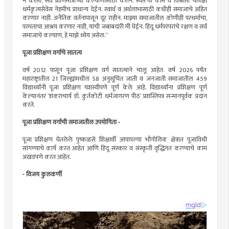
न करता, सर्व प्राणिमात्रांच्या कल्याणासाठी करीन. स्वतःची कामे व विश्रांती यांपेक्षा
धर्मकृत्यसेवेस नेहमीच प्राधान्य देईन. स्वार्थ व अर्थलाभासाठी कधीही समाजाचे अहित
करणार नाही. अनैतिक वर्तनापासून दूर राहीन. माझ्या समाजातील कोणीही परधर्माचा,
परमताचा आश्रय करणार नाही, याची जबाबदारी मी घेईन. हिंदू धर्मपरंपरांचे रक्षण व सर्व
समाजाचे कल्याण, हे माझे ध्येय असेल.”
पूजा प्रशिक्षण वर्गाचे सातत्य
वर्ष 2012 पासून पूजा प्रशिक्षण वर्ग सातत्याने चालू आहेत. वर्ष 2026 पर्यंत
महाराष्ट्रातील 21 जिल्ह्यांमधील 58 अनुसूचित जाती व जनजाती समाजातील 459
विद्यार्थ्यांनी पूजा प्रशिक्षण यशस्वीपणे पूर्ण केले आहे. विद्यार्थ्यांना प्रशिक्षण पूर्ण
केल्यानंतर ‘शंकराचार्य डॉ. कुर्तकोटी धर्मजागरण पीठ’ प्रशस्तिपत्र सन्मानपूर्वक प्रदान
करते.
पूजा प्रशिक्षण वर्गाची समाजातील उपयोगिता -
पूजा प्रशिक्षण घेतलेले पुष्कळसे शिक्षार्थी आपापल्या भौगोलिक क्षेत्रात पूजाविधी
सांगण्याचे कार्य करत आहेत आणि हिंदू संस्कार व संस्कृती वृद्धिंगत करण्याचे काम
अखंडपणे करत आहेत.
- विजय कुलकर्णी