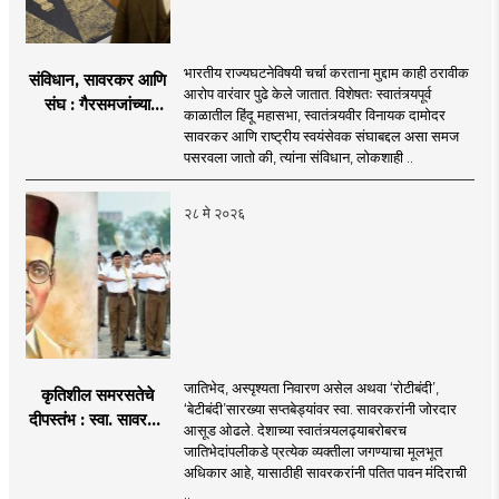
भारतीय राज्यघटनेविषयी चर्चा करताना मुद्दाम काही ठरावीक
संविधान, सावरकर आणि
आरोप वारंवार पुढे केले जातात. विशेषतः स्वातंत्र्यपूर्व
संघ : गैरसमजांच्या
काळातील हिंदू महासभा, स्वातंत्र्यवीर विनायक दामोदर
पलीकडील वास्तव
सावरकर आणि राष्ट्रीय स्वयंसेवक संघाबद्दल असा समज
पसरवला जातो की, त्यांना संविधान, लोकशाही ..
२८ मे २०२६
जातिभेद, अस्पृश्यता निवारण असेल अथवा ‘रोटीबंदी’,
कृतिशील समरसतेचे
‘बेटीबंदी’सारख्या सप्तबेड्यांवर स्वा. सावरकरांनी जोरदार
दीपस्तंभ : स्वा. सावरकर
आसूड ओढले. देशाच्या स्वातंत्र्यलढ्याबरोबरच
आणि रा. स्व. संघ
जातिभेदांपलीकडे प्रत्येक व्यक्तीला जगण्याचा मूलभूत
अधिकार आहे, यासाठीही सावरकरांनी पतित पावन मंदिराची
..