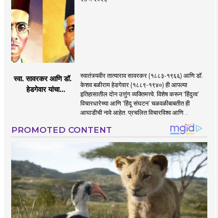
स्वातंत्र्यवीर तात्याराव सावरकर (१८८३-१९६६) आणि डॉ.
स्वा. सावरकर आणि डॉ.
केशव बळीराम हेडगेवार (१८८९-१९४०) ही आपल्या
हेडगेवार यांचा
इतिहासातील दोन उत्तुंग व्यक्तिमत्त्वे. विशेष करून ‘हिंदुत्व’
परस्परसंबंध
विचारधारेच्या आणि ‘हिंदू संघटन’ चळवळीबाबतीत ही
आघाडीची नावे आहेत. प्रचलित विचारविश्व आणि ..