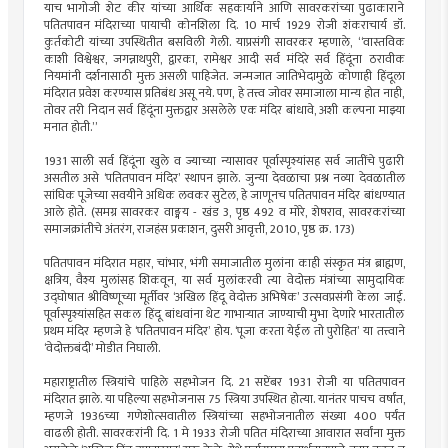
याच भागोजी शेट कीर यांच्या आर्थिक सहकार्याने आणि सावरकरांच्या पुढाकाराने
पतितपावन मंदिराच्या पायाची कोनशिला दि. 10 मार्च 1929 रोजी शंकराचार्य डॉ.
कुर्तकोटी यांच्या उपस्थितीत बसविली गेली. याप्रसंगी सावरकर म्हणाले, “वास्तविक
काशी विश्वेश्वर, जगन्नाथपुरी, द्वारका, रामेश्वर आदी सर्व मंदिरे सर्व हिंदूंना ठरावीक
नियमांनी दर्शनासाठी मुक्त असली पाहिजेत. जन्मजात जातिभेदामुळे कोणाही हिंदूला
मंदिरात प्रवेश करण्यास प्रतिबंध असू नये. पण, हे तत्त्व जोवर समाजाला मान्य होत नाही,
तोवर तरी निदान सर्व हिंदूंना मुक्तद्वार असलेले एक मंदिर बांधावे, अशी कल्पना माझ्या
मनात होती.”
1931 साली सर्व हिंदूंना खुले व ज्याच्या न्यासावर पूर्वास्पृश्यांसह सर्व जातींचे पुढारी
असतील असे ‘पतितपावन मंदिर’ स्थापन झाले. जुन्या देवळाचा प्रश्न नव्या देवळातील
सांघिक पूजेच्या सवयीने अधिक लवकर सुटेल, हे जाणूनच पतितपावन मंदिर बांधण्यात
आले होते. (समग्र सावरकर वाङ्मय - खंड 3, पृष्ठ 492 व मोरे, शेषराव, सावरकरांच्या
समाजक्रांतीचे अंतरंग, राजहंस प्रकाशन, दुसरी आवृत्ती, 2010, पृष्ठ क्र. 173)
पतितपावन मंदिरात महार, चांभार, भंगी समाजातील मुलांना काही संस्कृत मंत्र ब्राह्मण,
क्षत्रिय, वैश्य मुलांसह शिकवून, या सर्व मुलांकरवी त्या वेदोक्त मंत्रांच्या सामुदायिक
उद्घोषात श्रीविष्णूच्या मूर्तीवर ‘अखिल हिंदू वेदोक्त अभिषेक’ उत्सवप्रसंगी केला जाई.
पूर्वास्पृश्यांसहित सकल हिंदू बांधवांना थेट गाभार्‍यात जाण्याची मुभा देणारे भारतातील
प्रथम मंदिर म्हणजे हे ‘पतितपावन मंदिर’ होय. ‘पूजा करता येईल तो पुरोहित’ या तत्त्वाने
‘वेदोक्तबंदी’ मोडीत निघाली.
महाराष्ट्रातील स्त्रियांचे पाहिले सहभोजन दि. 21 सप्टेंबर 1931 रोजी या पतितपावन
मंदिरात झाले. या पहिल्या सहभोजनास 75 स्त्रिया उपस्थित होत्या. यानंतर पाचच वर्षांत,
म्हणजे 1936च्या गणेशोत्सवातील स्त्रियांच्या सहभोजनातील संख्या 400 पर्यंत
वाढली होती. सावरकरांनी दि. 1 मे 1933 रोजी पतित मंदिराच्या आवारात सर्वांना मुक्त