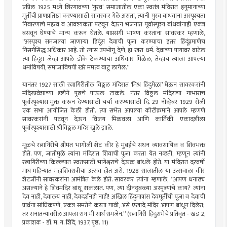
एप्रिल 1925 मध्ये शिरगावच्या ‘गुरव’ समाजातील एका स्वतंत्र मंदिरात हनुमानाच्या
मूर्तीची प्राणप्रतिष्ठा करण्यासाठी सावरकर गेले असता, त्यांनी गुरव बांधवांना अस्पृश्यता
निवारणाचे महत्त्व व आवश्यकता पटवून देऊन भजनात पूर्वास्पृश्य बांधवांनाही एकत्र
बसवून घेण्याचे मान्य करून घेतले. याप्रसंगी भाषण करताना सावरकर म्हणाले,
“अस्पृश्य समजल्या जाणार्‍या हिंदूंस देवाची पूजा करण्याचा इतर हिंदूंप्रमाणेच
निसर्गसिद्ध अधिकार आहे. तो त्यास उपभोगू देणे, हा खरा धर्म. देवाच्या पायावर वाटेल
त्या हिंदूंस जेव्हा आपले डोके टेकण्याचा अधिकार मिळेल, तेव्हाच त्याला आपल्या
धर्माविषयी, समाजाविषयी खरे ममत्व वाटू लागेल.”
यानंतर 1927 साली रत्नागिरीतील विठ्ठल मंदिरात ‘मिश्र हिंदुमेळा’ घेऊन सावरकरांनी
मंदिरप्रवेशाच्या दृष्टीने पुढचे पाऊल टाकले. नंतर विठ्ठल मंदिराचा गाभाराच
पूर्वास्पृश्यांस मुक्त करून देण्यासाठी चर्चा करण्यासाठी दि. 29 नोव्हेंबर 1929 रोजी
एक सभा आयोजित केली होती. त्या सभेत आपल्या कोटीक्रमाने आपले म्हणणे
सावरकरांनी पटवून देऊन विजय मिळवला आणि कार्तिकी एकादशीला
पूर्वास्पृश्यांसाठी श्रीविठ्ठल मंदिर खुले झाले.
मूळचे रत्नागिरीचे श्रीमंत भागोजी शेट कीर हे मुंबईचे सधन व्यावसायिक व शिवभक्त
होते. पण, जातीमुळे त्यांना मंदिरात शिवाची पूजा करता येत नव्हती, म्हणून त्यांनी
रत्नागिरीच्या किल्ल्यात स्वतःसाठी भागेश्वराचे देऊळ बांधले होते. या मंदिरात दरवर्षी
माघ महिन्यात महाशिवरात्रीचा उत्सव होत असे. 1928 सालातील या उत्सवाला कीर
शेटजींनी सावरकरांना आमंत्रित केले होते. सावरकर त्यांना म्हणाले, “आपण धनाढ्य
असल्याने हे शिवमंदिर बांधू शकलात. पण, त्या दीनदुबळ्या अस्पृश्यांचे काय? त्यांना
देव नाही, देवालय नाही, देवदर्शनही नाही! अखिल हिंदुमात्रांस देवमूर्तीची पूजा व देवाची
प्रार्थना सांघिकपणे, एकत्र समतेने करता यावी, असे एखादे मंदिर आपण बांधून दिलेत;
तर सनातन्यांवरील आपला राग मी सार्थ समजेन.” (रत्नागिरी हिंदुसभेचे प्रतिवृत - खंड 2,
प्रकाशक - डॉ. म. ग. शिंदे, 1937, पृष्ठ. 11)