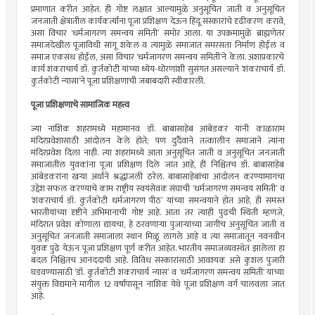
प्रमाणात करीत आहेत. ही गोष्ट लक्षात आल्यामुळे अनुसूचित जाती व अनुसूचित
जनजाती क्षेत्रातील कार्यकर्त्यांना पूजा प्रशिक्षण देऊन हिंदू संस्कारांचे दृढीकरण करावे,
असा विचार ‘धर्मजागरण समन्वय समिती’ समोर आला. या उपक्रमामुळे ब्राह्मणेतर
समाजदेखील पूजाविधी सांगू शकेल व त्यामुळे समाजात समरसता निर्माण होईल व
समाज एकसंध होईल, असा विचार ‘धर्मजागरण समन्वय समिती’ने केला. अशाप्रकारचे
कार्य शंकराचार्य डॉ. कुर्तकोटी यांच्या ध्येय-धोरणांशी सुसंगत असल्याने ‘शंकराचार्य डॉ.
कुर्तकोटी न्यासा’ने पूजा प्रशिक्षणाची जबाबदारी स्वीकारली.
पूजा प्रशिक्षणाचे सामाजिक महत्त्व
ज्या नाशिक शहरामध्ये महामानव डॉ. बाबासाहेब आंबेडकर यांनी काळाराम
मंदिरप्रवेशासाठी आंदोलन केले होते; पण दुर्दैवाने तत्कालीन समाजाने त्यांना
मंदिरप्रवेश दिला नाही. त्या शहरांमध्ये आता अनुसूचित जाती व अनुसूचित जनजाती
समाजातील युवकांना पूजा प्रशिक्षण दिले जात आहे, ही निश्चितच डॉ. बाबासाहेब
आंबेडकरांना खर्‍या अर्थाने श्रद्धांजली ठरेल. बाबासाहेबांचा आंदोलन करण्यामागचा
उद्देश सफल करण्याचे काम राष्ट्रीय स्वयंसेवक संघाची ‘धर्मजागरण समन्वय समिती’ व
‘शंकराचार्य डॉ. कुर्तकोटी धर्मजागरण पीठ’ यांच्या समन्वयाने होत आहे, ही समस्त
भारतीयांच्या दृष्टीने अभिमानाची गोष्ट आहे. आता तर त्याही पुढची स्थिती म्हणजे,
मंदिरात प्रवेश कोणाला द्यायचा, हे ठरवणार्‍या पुजार्‍यांच्या जागीच अनुसूचित जाती व
अनुसूचित जनजाती समाजाला स्थान मिळू लागले आहे व त्या समाजातून नवनवीन
युवक पुढे येऊन पूजा प्रशिक्षण पूर्ण करीत आहेत. भारतीय समाजव्यवस्थेत झालेला हा
बदल निश्चितच आनंददायी आहे. विविध संस्कारांसाठी आवश्यक असे कुशल पुजारी
घडवण्यासाठी ‘डॉ. कुर्तकोटी शंकराचार्य न्यास’ व ‘धर्मजागरण समन्वय समिती’ यांच्या
संयुक्त विद्यमाने मागील 12 वर्षांपासून नाशिक येथे पूजा प्रशिक्षण वर्ग चालवला जात
आहे.