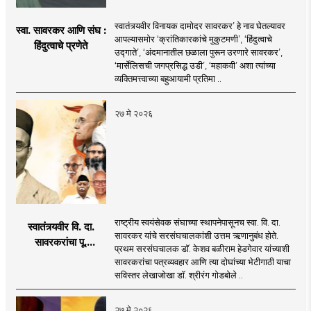
स्वातंत्र्यवीर विनायक दामोदर सावरकर’ हे नाव घेतल्यावर
स्वा. सावरकर आणि संघ :
आपल्यासमोर ‘क्रांतिकारकांचे मुकुटमणी’, ‘हिंदुत्वाचे
हिंदुत्वाचे प्रणेते
उद्गाते’, ‘अंदमानातील छळाला पुरून उरणारे सावरकर’,
‘मार्सेलिसची जगप्रसिद्ध उडी’, ‘महाकवी’ अशा त्यांच्या
व्यक्तिमत्त्वाच्या बहुआयामी प्रतिमा ..
२७ मे २०२६
राष्ट्रीय स्वयंसेवक संघाच्या स्थापनेपासूनच स्वा. वि. दा.
स्वातंत्र्यवीर वि. दा.
सावरकर यांचे सरसंघचालकांशी उत्तम ऋणानुबंध होते.
सावरकरांचा पू.
प्रथम सरसंघचालक डॉ. केशव बळीराम हेडगेवार यांच्याशी
सरसंघचालकांनी केलेला
सावरकरांचा पत्रव्यवहार आणि त्या दोघांच्या भेटीगाठी याचा
विचारगौरव...
सविस्तर लेखाजोखा डॉ. श्रीरंग गोडबोले ..
२७ मे २०२६