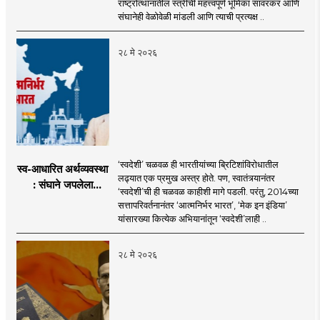
राष्ट्रोत्थानातील स्त्रीची महत्त्वपूर्ण भूमिका सावरकर आणि
संघानेही वेळोवेळी मांडली आणि त्याची प्रत्यक्ष ..
२८ मे २०२६
‘स्वदेशी’ चळवळ ही भारतीयांच्या ब्रिटिशांविरोधातील
स्व-आधारित अर्थव्यवस्था
लढ्यात एक प्रमुख अस्त्र होते. पण, स्वातंत्र्यानंतर
: संघाने जपलेला
‘स्वदेशी’ची ही चळवळ काहीशी मागे पडली. परंतु, 2014च्या
सावरकरांचा वारसा
सत्तापरिवर्तनानंतर ‘आत्मनिर्भर भारत’, ‘मेक इन इंडिया’
यांसारख्या कित्येक अभियानांतून ‘स्वदेशी’लाही ..
२८ मे २०२६