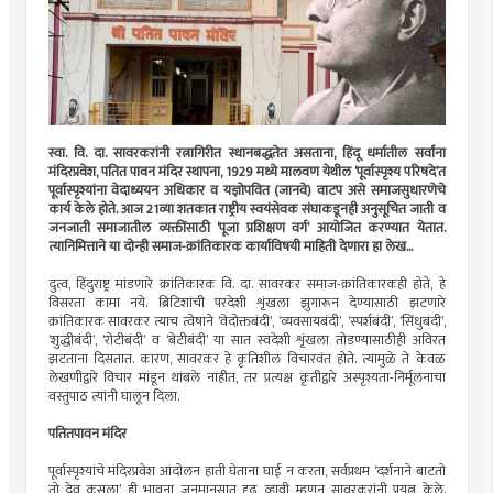
स्वा. वि. दा. सावरकरांनी रत्नागिरीत स्थानबद्धतेत असताना, हिंदू धर्मातील सर्वांना
मंदिरप्रवेश, पतित पावन मंदिर स्थापना, 1929 मध्ये मालवण येथील ‘पूर्वास्पृश्य परिषदे’त
पूर्वास्पृश्यांना वेदाध्ययन अधिकार व यज्ञोपवित (जानवे) वाटप असे समाजसुधारणेचे
कार्य केले होते. आज 21व्या शतकात राष्ट्रीय स्वयंसेवक संघाकडूनही अनुसूचित जाती व
जनजाती समाजातील व्यक्तींसाठी ‘पूजा प्रशिक्षण वर्ग’ आयोजित करण्यात येतात.
त्यानिमित्ताने या दोन्ही समाज-क्रांतिकारक कार्याविषयी माहिती देणारा हा लेख...
दुत्व, हिंदुराष्ट्र मांडणारे क्रांतिकारक वि. दा. सावरकर समाज-क्रांतिकारकही होते, हे
विसरता कामा नये. ब्रिटिशांची परदेशी शृंखला झुगारून देण्यासाठी झटणारे
क्रांतिकारक सावरकर त्याच त्वेषाने ‘वेदोक्तबंदी’, ‘व्यवसायबंदी’, ‘स्पर्शबंदी’, ‘सिंधुबंदी’,
‘शुद्धीबंदी’, ‘रोटीबंदी’ व ‘बेटीबंदी’ या सात स्वदेशी शृंखला तोडण्यासाठीही अविरत
झटताना दिसतात. कारण, सावरकर हे कृतिशील विचारवंत होते. त्यामुळे ते केवळ
लेखणीद्वारे विचार मांडून थांबले नाहीत, तर प्रत्यक्ष कृतीद्वारे अस्पृश्यता-निर्मूलनाचा
वस्तुपाठ त्यांनी घालून दिला.
पतितपावन मंदिर
पूर्वास्पृश्यांचे मंदिरप्रवेश आंदोलन हाती घेताना घाई न करता, सर्वप्रथम ‘दर्शनाने बाटतो
तो देव कसला’ ही भावना जनमानसात दृढ व्हावी म्हणून सावरकरांनी प्रयत्न केले.