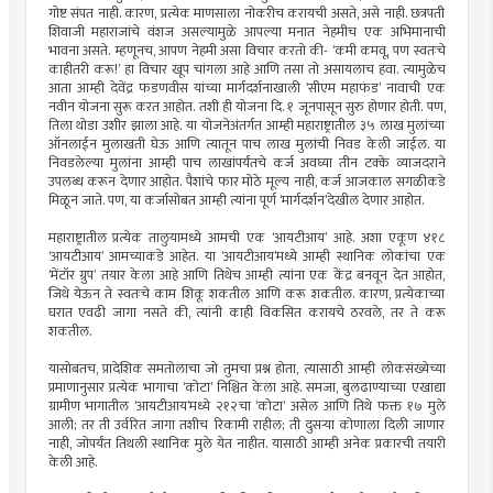
गोष्ट संपत नाही. कारण, प्रत्येक माणसाला नोकरीच करायची असते, असे नाही. छत्रपती
शिवाजी महाराजांचे वंशज असल्यामुळे आपल्या मनात नेहमीच एक अभिमानाची
भावना असते. म्हणूनच, आपण नेहमी असा विचार करतो की- ‘कमी कमवू, पण स्वतःचे
काहीतरी करू!’ हा विचार खूप चांगला आहे आणि तसा तो असायलाच हवा. त्यामुळेच
आता आम्ही देवेंद्र फडणवीस यांच्या मार्गदर्शनाखाली ‘सीएम महाफंड’ नावाची एक
नवीन योजना सुरू करत आहोत. तशी ही योजना दि. १ जूनपासून सुरु होणार होती. पण,
तिला थोडा उशीर झाला आहे. या योजनेअंतर्गत आम्ही महाराष्ट्रातील ३५ लाख मुलांच्या
ऑनलाईन मुलाखती घेऊ आणि त्यातून पाच लाख मुलांची निवड केली जाईल. या
निवडलेल्या मुलांना आम्ही पाच लाखांपर्यंतचे कर्ज अवघ्या तीन टक्के व्याजदराने
उपलब्ध करून देणार आहोत. पैशांचे फार मोठे मूल्य नाही, कर्ज आजकाल सगळीकडे
मिळून जाते. पण, या कर्जासोबत आम्ही त्यांना पूर्ण ‘मार्गदर्शन’देखील देणार आहोत.
महाराष्ट्रातील प्रत्येक तालुयामध्ये आमची एक ‘आयटीआय’ आहे. अशा एकूण ४१८
‘आयटीआय’ आमच्याकडे आहेत. या ‘आयटीआय’मध्ये आम्ही स्थानिक लोकांचा एक
‘मेंटॉर ग्रुप’ तयार केला आहे आणि तिथेच आम्ही त्यांना एक केंद्र बनवून देत आहोत,
जिथे येऊन ते स्वतःचे काम शिकू शकतील आणि करू शकतील. कारण, प्रत्येकाच्या
घरात एवढी जागा नसते की, त्यांनी काही विकसित करायचे ठरवले, तर ते करू
शकतील.
यासोबतच, प्रादेशिक समतोलाचा जो तुमचा प्रश्न होता, त्यासाठी आम्ही लोकसंख्येच्या
प्रमाणानुसार प्रत्येक भागाचा ‘कोटा’ निश्चित केला आहे. समजा, बुलढाण्याच्या एखाद्या
ग्रामीण भागातील ‘आयटीआय’मध्ये २१२चा ‘कोटा’ असेल आणि तिथे फक्त १७ मुले
आली; तर ती उर्वरित जागा तशीच रिकामी राहील; ती दुसर्‍या कोणाला दिली जाणार
नाही, जोपर्यंत तिथली स्थानिक मुले येत नाहीत. यासाठी आम्ही अनेक प्रकारची तयारी
केली आहे.