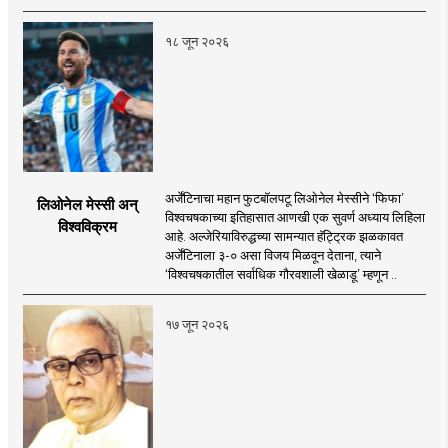
१८ जून २०२६
अर्जेंटिनाचा महान फुटबॉलपटू लिओनेल मेस्सीने ‘फिफा’
लिओनेल मेस्सी अन्
विश्वचषकाच्या इतिहासात आणखी एक सुवर्ण अध्याय लिहिला
विश्वविक्रम
आहे. अल्जेरियाविरुद्धच्या सामन्यात हॅट्ट्रिक झळकावत
अर्जेंटिनाला ३-० असा विजय मिळवून देताना, त्याने
‘विश्वचषकातील सर्वाधिक गौरवशाली खेळाडू’ म्हणून ..
१७ जून २०२६