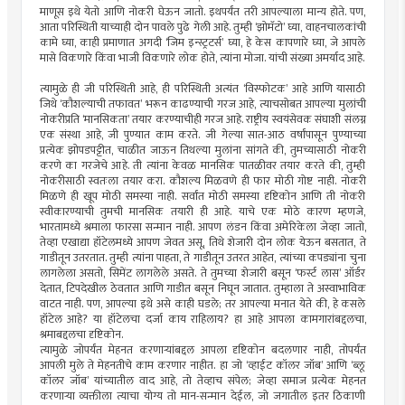
माणूस इथे येतो आणि नोकरी घेऊन जातो. इथपर्यंत तरी आपल्याला मान्य होते. पण,
आता परिस्थिती याच्याही दोन पावले पुढे गेली आहे. तुम्ही ‘झोमॅटो’ घ्या, वाहनचालकांची
कामे घ्या, काही प्रमाणात अगदी ‘जिम इन्स्ट्रटर्स’ घ्या, हे केस कापणारे घ्या, जे आपले
मासे विकणारे किंवा भाजी विकणारे लोक होते, त्यांना मोजा. यांची संख्या अमर्याद आहे.
त्यामुळे ही जी परिस्थिती आहे, ही परिस्थिती अत्यंत ‘विस्फोटक’ आहे आणि यासाठी
जिथे ‘कौशल्याची तफावत’ भरून काढण्याची गरज आहे, त्याचसोबत आपल्या मुलांची
नोकरीप्रति ‘मानसिकता’ तयार करण्याचीही गरज आहे. राष्ट्रीय स्वयंसेवक संघाशी संलग्न
एक संस्था आहे, जी पुण्यात काम करते. जी गेल्या सात-आठ वर्षांपासून पुण्याच्या
प्रत्येक झोपडपट्टीत, चाळीत जाऊन तिथल्या मुलांना सांगते की, तुमच्यासाठी नोकरी
करणे का गरजेचे आहे. ती त्यांना केवळ मानसिक पातळीवर तयार करते की, तुम्ही
नोकरीसाठी स्वतःला तयार करा. कौशल्य मिळवणे ही फार मोठी गोष्ट नाही. नोकरी
मिळणे ही खूप मोठी समस्या नाही. सर्वांत मोठी समस्या दृष्टिकोन आणि ती नोकरी
स्वीकारण्याची तुमची मानसिक तयारी ही आहे. याचे एक मोठे कारण म्हणजे,
भारतामध्ये श्रमाला फारसा सन्मान नाही. आपण लंडन किंवा अमेरिकेला जेव्हा जातो,
तेव्हा एखाद्या हॉटेलमध्ये आपण जेवत असू, तिथे शेजारी दोन लोक येऊन बसतात, ते
गाडीतून उतरतात. तुम्ही त्यांना पाहता, ते गाडीतून उतरत आहेत, त्यांच्या कपड्यांना चुना
लागलेला असतो, सिमेंट लागलेले असते. ते तुमच्या शेजारी बसून ‘फर्स्ट लास’ ऑर्डर
देतात, टिपदेखील ठेवतात आणि गाडीत बसून निघून जातात. तुम्हाला ते अस्वाभाविक
वाटत नाही. पण, आपल्या इथे असे काही घडले; तर आपल्या मनात येते की, हे कसले
हॉटेल आहे? या हॉटेलचा दर्जा काय राहिलाय? हा आहे आपला कामगारांबद्दलचा,
श्रमाबद्दलचा दृष्टिकोन.
त्यामुळे जोपर्यंत मेहनत करणार्‍यांबद्दल आपला दृष्टिकोन बदलणार नाही, तोपर्यंत
आपली मुले ते मेहनतीचे काम करणार नाहीत. हा जो ‘व्हाईट कॉलर जॉब’ आणि ‘ब्लू
कॉलर जॉब’ यांच्यातील वाद आहे, तो तेव्हाच संपेल; जेव्हा समाज प्रत्येक मेहनत
करणार्‍या व्यक्तीला त्याचा योग्य तो मान-सन्मान देईल, जो जगातील इतर ठिकाणी