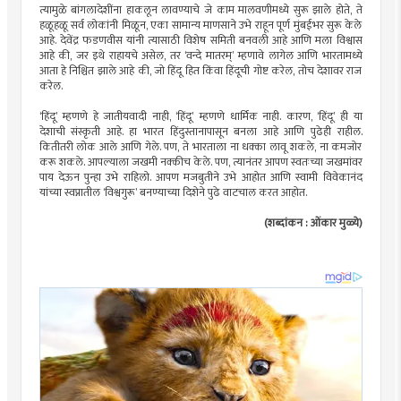
त्यामुळे बांगलादेशींना हाकलून लावण्याचे जे काम मालवणीमध्ये सुरू झाले होते, ते
हळूहळू सर्व लोकांनी मिळून, एका सामान्य माणसाने उभे राहून पूर्ण मुंबईभर सुरू केले
आहे. देवेंद्र फडणवीस यांनी त्यासाठी विशेष समिती बनवली आहे आणि मला विश्वास
आहे की, जर इथे राहायचे असेल, तर ‘वन्दे मातरम्’ म्हणावे लागेल आणि भारतामध्ये
आता हे निश्चित झाले आहे की, जो हिंदू हित किंवा हिंदूची गोष्ट करेल, तोच देशावर राज
करेल.
‘हिंदू’ म्हणणे हे जातीयवादी नाही, ‘हिंदू’ म्हणणे धार्मिक नाही. कारण, ‘हिंदू’ ही या
देशाची संस्कृती आहे. हा भारत हिंदुस्तानापासून बनला आहे आणि पुढेही राहील.
कितीतरी लोक आले आणि गेले. पण, ते भारताला ना धक्का लावू शकले, ना कमजोर
करू शकले. आपल्याला जखमी नक्कीच केले. पण, त्यानंतर आपण स्वतःच्या जखमांवर
पाय देऊन पुन्हा उभे राहिलो. आपण मजबुतीने उभे आहोत आणि स्वामी विवेकानंद
यांच्या स्वप्नातील ‘विश्वगुरू’ बनण्याच्या दिशेने पुढे वाटचाल करत आहोत.
(शब्दांकन : ओंकार मुळ्ये)