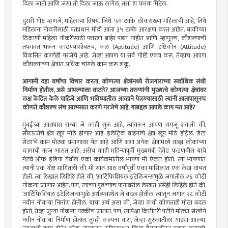
दिला जातो आणि जसा तो दिला जाऊ लागेल, तसा हा फरक मिटेल.
दुसरी गोष्ट म्हणजे, महिलांचा विषय. जिथे ५० टक्के लोकसंख्या महिलांची आहे, तिथे
महिलांना नोकरीसाठी पंतप्रधान मोदी आता ३५ टक्के आरक्षण करत आहेत. बाकीच्या
ठिकाणी महिला नोकरीसाठी फारशा बाहेर पडत नाहीत आणि म्हणूनच, कौशल्याची
तफावत भरून काढण्यासोबतच, कल (Aptitude) आणि दृष्टिकोन (Attitude)
विकसित करणेही गरजेचे आहे. जेव्हा आपण या सर्व गोष्टी एकत्र करू, तेव्हाच आपण
कौशल्याच्या क्षेत्रात अधिक चांगले काम करू शकू.
आगामी दहा वर्षांचा विचार करता, कोणत्या क्षेत्रांमध्ये रोजगाराच्या सर्वाधिक संधी
निर्माण होतील, असे आपल्याला वाटते? आजच्या तरुणांनी मुख्यत्वे कोणत्या क्षेत्रांवर
लक्ष केंद्रित केले पाहिजे आणि भविष्यातील आव्हाने पेलण्यासाठी त्यांनी आतापासूनच
कोणते कौशल्य संच आत्मसात करणे गरजेचे आहे, याबद्दल आपले काय मत आहे?
मुंबईच्या आसपास सध्या जे काही सुरू आहे, त्यावरून आपण समजू शकतो की,
सौरऊर्जेचे क्षेत्र खूप मोठे होणार आहे. इलेट्रिक वाहनांचे क्षेत्र खूप मोठे होईल. ‘डेटा
सेंटर’चे काम मोठ्या प्रमाणावर येत आहे आणि अशा अनेक क्षेत्रांमध्ये तज्ज्ञ लोकांच्या
कामाची गरज भासत आहे. असेच काही महिन्यांपूर्वी मुख्यमंत्री देवेंद्र फडणवीस यांचे
गेटवे ऑफ इंडिया येथील एका कार्यक्रमातील भाषण मी ऐकत होतो. त्या भाषणात
त्यांनी एक गोष्ट सांगितली की, मी सात-आठ वर्षांपूर्वी एका मासिकात एक लेख वाचत
होतो. त्या लेखात लिहिले होते की, ‘आर्टिफिशियल इंटेलिजन्स’मुळे जगातील २६ कोटी
नोकर्‍या जाणार आहेत. पण, त्याच्या पुढच्याच पानावरील लेखात असेही लिहिले होते की,
‘आर्टिफिशियल इंटेलिजन्स’मुळे अर्थव्यवस्थेत जे बदल होतील, त्यातून जगात २८ कोटी
नवीन नोकर्‍या निर्माण होतील. याचा अर्थ असा की, जेव्हा कधी कोणताही मोठा बदल
होतो, तेव्हा जुन्या नोकर्‍या नक्कीच जातात. पण, त्यापेक्षा कितीतरी पटीने मोठ्या संख्येने
नवीन नोकर्‍या निर्माण होतात. तुम्ही कल्पना करा, जेव्हा सुरुवातीला गाड्या आल्या,