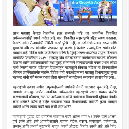
आज महाराष्ट्र केवळ देशातील इतर राज्यांशी नव्हे, तर जगातील विकसित
अर्थव्यवस्थांशीही स्पर्धा करीत आहे. मात्र, ‘विकसित महाराष्ट्रा’चे उद्दिष्ट साध्य करताना,
केवळ नवीन रोजगारांची निर्मिती करणे पुरेसे नाही, तर उद्योगांची प्रत्यक्ष गरज आणि
युवकांचे कौशल्य यांमधील तफावत दूर करणे, हे देखील राज्यापुढील सर्वांत मोठे
आव्हान आहे. ‘विवेक पार्क फाऊंडेशन’ आणि दै. ‘मुंबई तरुण भारत’च्या संयुक्त विद्यमाने
आयोजित ‘एमजीएस २०३५ - महाराष्ट्र ग्रोथ अ‍ॅसेलरेटर’ या कार्यक्रमात राज्याचे कौशल्य
विकास आणि उद्योजकतामंत्री तथा मुंबई उपनगराचे सहपालकमंत्री मंगल प्रभात लोढा
यांनी तिसर्‍या सत्रात ‘कौशल्य विकासातून महाराष्ट्राचे विकास मॉडेल’ या विषयावरील
‘व्हिजन’ उपस्थितांसमोर मांडले. ‘विवेक पार्क फाऊंडेशन’च्या महाराष्ट्र विभागप्रमुख मुग्धा
महाबळ यांनी मंत्री मंगल प्रभात लोढा यांच्याशी साधलेल्या संवादाचा हा संपादित अंश...
महाराष्ट्राची २०३५ मधील अमृतमहोत्सवी वर्षाकडे वेगाने वाटचाल सुरू आहे. तेव्हा,
आगामी नऊ-दहा वर्षांत जागतिक अर्थव्यवस्थेत महाराष्ट्राचे स्थान अव्वल दर्जाचे
करण्यासाठी कौशल्य, रोजगार, उद्योजकता आणि नावीन्यता विभागाची भूमिका नेमकी
काय असेल? तसेच हे उद्दिष्ट गाठताना सध्या विभागासमोर कोणती मुख्य आव्हाने
आहेत? आणि त्यावर कशी मात केली जात आहे?
महाराष्ट्राची पुढील दहा वर्षांतील वाटचाल कशी असेल, याचे ५१ टक्के काम आजच
पूर्ण झाले आहे, असे आत्मविश्वासाने म्हणता येईल. कारण, महाराष्ट्राचे कर्तव्यदक्ष,
अभ्यासू आणि प्रभावी मुख्यमंत्री म्हणून ज्यांची ओळख निर्माण झाली आहे, असे देवेंद्र