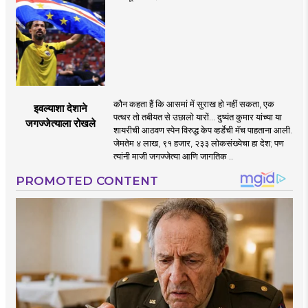
कौन कहता हैं कि आसमां में सुराख हो नहीं सकता, एक
इवल्याशा देशाने
पत्थर तो तबीयत से उछालो यारों... दुष्यंत कुमार यांच्या या
जगज्जेत्याला रोखले
शायरीची आठवण स्पेन विरुद्ध केप व्हर्डेची मॅच पाहताना आली.
जेमतेम ४ लाख, ९१ हजार, २३३ लोकसंख्येचा हा देश; पण
त्यांनी माजी जगज्जेत्या आणि जागतिक ..