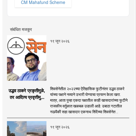
CM Mahafund Scheme
संबंधित मजकूर
१९ जून २०२६
शिवसेनेतील २०२२च्या ऐतिहासिक फुटीनंतर उद्धव ठाकरे
उद्धव ठाकरे प्रकृतीमुळे,
यांच्या पक्षाने नव्याने उभारी घेण्याचा प्रयत्न केला खरा.
तर आदित्य प्रवृत्तीमुळे
मात्र, आता पुन्हा एकदा पक्षातील काही खासदारांच्या फुटीने
मागे पडले : सुशील
राजकीय वर्तुळात खळबळ उडाली आहे. उबाठा गटातील
कुलकर्णी
नऊपैकी सहा खासदार एकनाथ शिंदेंच्या शिवसेनेत ..
१९ जून २०२६