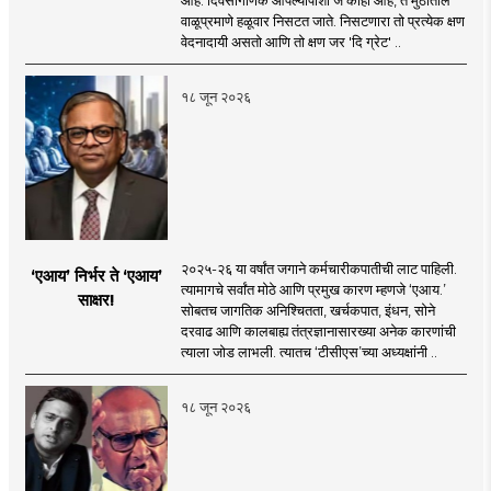
आहे. दिवसागणिक आपल्यापाशी जे काही आहे, ते मुठीतील
वाळूप्रमाणे हळूवार निसटत जाते. निसटणारा तो प्रत्येक क्षण
वेदनादायी असतो आणि तो क्षण जर 'दि ग्रेट' ..
१८ जून २०२६
२०२५-२६ या वर्षांत जगाने कर्मचारीकपातीची लाट पाहिली.
‘एआय’ निर्भर ते ‘एआय’
त्यामागचे सर्वांत मोठे आणि प्रमुख कारण म्हणजे ‘एआय.’
साक्षर!
सोबतच जागतिक अनिश्चितता, खर्चकपात, इंधन, सोने
दरवाढ आणि कालबाह्य तंत्रज्ञानासारख्या अनेक कारणांची
त्याला जोड लाभली. त्यातच ‘टीसीएस’च्या अध्यक्षांनी ..
१८ जून २०२६