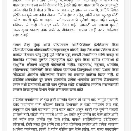
त्याआधी काय होते? लोक टांग्यातून, स्टीमरमधून किंवा बैलगाडीतून प्रवास करायचे.
गाड्या आल्यावर त्या सर्वांचे रोजगार गेले, हे खरे आहे. पण, गाड्या आणि ट्रस आल्यामुळे
अर्थव्यवस्थेत किती मोठा आणि सकारात्मक बदल झाला. त्याचप्रमाणे, ‘आर्टिफिशियल
इंटेलिजन्स’मुळे ज्या नवीन नोकर्‍या निर्माण होणार आहेत, त्यांची संख्या खूपखूप मोठी
असेल. आपली मुले या बदलांना स्वीकारण्यासाठी पूर्णपणे सक्षम आहेत. त्यामुळे
भविष्यात जे काही नवे बदल समोर दिसत आहेत, त्यासाठी जर आपल्या मुलांनी
आजपासूनच स्वतःला तयार केले, तर दीर्घकाळात आपला एकही तरुण बेरोजगार
राहणार नाही.
आपण जेव्हा मुंबई आणि परिसरातील ‘आर्टिफिशियल इंटेलिजन्स’ किंवा
सौरऊर्जेसारख्या भविष्यकालीन तंत्रज्ञानाबद्दल बोलतो, तेव्हा तिथे अनेक प्रशिक्षण संस्था
कार्यरत दिसतात. परंतु, मुंबई-पुणे-नाशिक पट्टा, छत्रपती संभाजीनगर आणि नागपूर या
विकसित भागांच्या तुलनेत महाराष्ट्रातील इतर दुर्गम किंवा ग्रामीण भागांमध्ये ही
आधुनिक कौशल्ये अजूनही पोहोचलेली नाहीत. उदाहरणार्थ, नंदुरबार, धाराशिव,
अहिल्यानगर, गडचिरोली किंवा गोंदिया यांसारख्या जिल्ह्यांमध्ये अद्याप ‘एआय’ किंवा
‘सौरऊर्जा’ क्षेत्रातील कौशल्यांचा विकास त्या प्रमाणात झालेला दिसत नाही. हा
प्रादेशिक असमतोल दूर करून राज्यातील प्रत्येक भागातील तरुणांना रोजगाराच्या
समान संधी देण्यासाठी आपली काय भूमिका आहे? हा प्रादेशिक समतोल राखण्यासाठी
सरकार किंवा तुमचा विभाग नेमके काय प्रयत्न करत आहे?
प्रादेशिक समतोलाचा जो मुद्दा तुम्ही उपस्थित केलात, तो खराच आहे. त्यामुळे मुख्यमंत्री
देवेंद्र फडणवीस यांनी कौशल्य विकास विभागाला जे काही मार्गदर्शन केले आहे,
त्यानुसार दोन गोष्टी करण्याचा प्रयत्न करत आहोत. अजून आम्ही यात पूर्णपणे यशस्वी
झालेलो नाही. पहिली गोष्ट म्हणजे, आम्ही ७० टक्के जुने कोर्सेस बंद केले आहेत आणि
सर्व नवीन प्रगत कोर्सेस सुरू केले आहेत. यामध्ये ‘आर्टिफिशियल इंटेलिजन्स’,
सौरऊर्जा, ‘ईव्ही’ तंत्रज्ञ, ड्रोन आणि इतर अनेक कोर्सेसचा समावेश आहे. प्रत्येक भागाच्या
स्थानिक गरजेनुसार, आम्ही हे नवीन कोर्सेस सुरू केले आहेत. पण, फक्त एवढ्यानेच