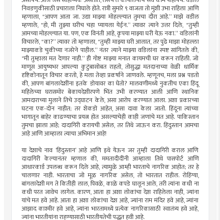
असायचे. आज जसे साहाय्यक असतात, तसेच ते कार्यालयाचे सर्व काम पाहायचे. वडील
निवडणुकीसाठी प्रचाराला निघाले होते. रात्री सुमारे ९ वाजता तो मुंशी उभा राहिला आणि
म्हणाला, "आपण आता जा. उद्या माझ्या मोहल्ल्यात तुमचा दौरा आहे.” माझे वडील
म्हणाले, "हो, मी तुझ्या घरीच चहा प्यायला येईन.” त्यावर त्याने उत्तर दिले, "तुम्ही
आमच्या मोहल्ल्यात या. पण, एक विनंती आहे, कृपया माझ्या घरी येऊ नका.” वडिलांनी
विचारले, "का?” त्यावर तो म्हणाला, "तुम्ही माझ्या घरी आलात, तर पुढे माझा मोहल्ला
माझ्याकडे चुकीच्या नजरेने पाहील.” नंतर त्याने माझ्या वडिलांना स्पष्ट सांगितले की,
"मी तुम्हाला मत देणार नाही.” ही गोष्ट माझ्या मनात कायमची घर करून राहिली. जो
माणूस आयुष्यभर आपल्या कुटुंबासोबत राहतो, तोसुद्धा मतदानाच्या वेळी धार्मिक
दृष्टिकोनातून विचार करतो, हे मला तेव्हा प्रकर्षाने जाणवले. म्हणूनच, मला प्रश्न पडतो
की, आपण बांगलादेशींना इतके डोयावर का घेतो? मालवणीमध्ये नुकतीच एका हिंदू
महिलेच्या घरासमोर बेकायदेशीरपणे भिंत उभी करण्यात आली आणि स्थानिक
आमदाराच्या मुलाने तिचे उद्घाटन केले, असा आरोप करण्यात आला. अशा प्रकारच्या
घटना एक-दोन नाहीत; तर शेकडो आहेत, असा दावा केला जातो. हिंदूंना त्यांच्या
भागातून बाहेर काढण्याचा प्रयत्न होत असल्याचेही काही जणांचे मत आहे. पाकिस्तान
तुमचा झाला आहे; दादागिरी करायची असेल, तर तिथे जाऊन करा. हिंदुस्तान आमचा
आहे आणि आम्हाला त्याचा अभिमान आहे!
या देशाचे नाव ‘हिंदुस्तान’ आहे आणि इथे येऊन जर तुम्ही दादागिरी कराल आणि
दादागिरी केल्यानंतर म्हणाल की, ममतादीदींनी आम्हाला तिथे पासपोर्ट आणि
आधारकार्ड उपलब्ध करून दिले आहे, त्यामुळे आम्ही भारताचे नागरिक आहोत; तर हे
चालणार नाही. भारताचा जो मूळ नागरिक असेल, तो भारतात राहील. रोहिंग्या,
बांगलादेशी मग ते कितीही लाल, पिवळे, काळे कपडे घालून आले, तरी त्यांना कधी ना
कधी परत जावेच लागेल. कारण, आता हा अशा लोकांचा देश राहिलेला नाही, ज्यांना
यांचे मत हवे आहे. आता हा अशा लोकांचा देश आहे, ज्यांना राम मंदिर हवे आहे, ज्यांना
आझाद काश्मीर हवे आहे, ज्यांना भारतामध्ये प्रत्येक नागरिकासाठी स्वातंत्र्य हवे आहे,
ज्यांना भारतीयांना राहण्यासाठी भारतीयतेची पद्धत हवी आहे.