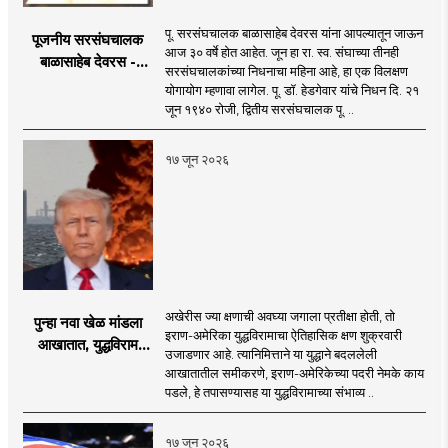
पू. सरसंघचालक बाळासाहेब देवरस यांना आपल्यातून जाऊन
पूजनीय सरसंघचालक
आज ३० वर्षे होत आहेत. जून हा रा. स्व. संघाच्या तीनही
बाळासाहेब देवरस -
सरसंघचालकांच्या निधनाचा महिना आहे, हा एक विलक्षण
द्रष्टा संघटक
योगायोग म्हणावा लागेल. पू. डॉ. हेडगेवार यांचे निधन दि. २१
जून १९४० रोजी, द्वितीय सरसंघचालक पू. ..
१७ जून २०२६
अखेरीस ज्या क्षणाची अवघ्या जगाला प्रतीक्षा होती, तो
पुन्हा नवा खेळ मांडला
इराण-अमेरिका युद्धविरामाचा ऐतिहासिक क्षण शुक्रवारी
आखातात, युद्धविराम
उजाडणार आहे. त्यानिमित्ताने या युद्धाने बदललेली
झाला!
आखातातील समीकरणे, इराण-अमेरिकेच्या पदरी नेमके काय
पडले, हे तपासण्यासह या युद्धविरामाच्या संभाव्य ..
१७ जून २०२६