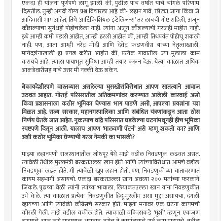
एकदा ही योजना पूर्णपणे लागू झाली की, पुढील पाच वर्षांत याचे चांगले परिणाम
दिसतील. तुम्ही अगदी योग्य प्रश्न विचारला आहे की- लहान गावे, छोट्या जागा किंवा जे
आदिवासी भाग आहेत, तिथे ‘आर्टिफिशियल इंटेलिजन्स’ तर लांबची गोष्ट राहिली, अजून
कौशल्याचा सुगंधही पोहोचलेला नाही. त्यांना अजून कौशल्याची गरजही माहीत नाही.
इथे आम्ही कमी पडलो आहोत, आम्ही हरलो आहोत की, आम्ही तिथपर्यंत पोहोचू शकलो
नाही. पण, आता आम्ही नरेंद्र मोदी आणि देवेंद्र फडणवीस यांच्या नेतृत्वाखाली,
मार्गदर्शनाखाली हा प्रयत्न करीत आहोत की, प्रत्येक गावातील ज्या मुलाला काम
करायचे आहे, त्याला पायाभूत सुविधा आम्ही तयार करून देऊ. येत्या काळात अधिक
आकडेवारीसह याचे उत्तर मी नक्की देऊ शकेन.
बेकायदेशीरपणे वास्तव्यास असलेल्या घुसखोरांविरोधात आपण सातत्याने आवाज
उठवत आहात. गोराई परिसरातील अतिक्रमणांवर करण्यात आलेली कारवाई असो
किंवा प्रशासनाला कठोर भूमिका घेण्यास भाग पाडणे असो, आपल्या प्रयत्नांना यश
मिळत आहे. राज्य सरकार, महानगरपालिका आणि संबंधित यंत्रणांकडून आता ठोस
निर्णय घेतले जात आहेत. नुकत्याच वांद्रे परिसरात घडलेल्या घटनांमधूनही हीच भूमिका
स्पष्टपणे दिसून आली. यालाच आपण ‘मालवणी पॅटर्न’ असे म्हणू शकतो का? आणि
अशी कठोर भूमिका घेण्याची गरज नेमकी का भासली?
माझ्या लहानपणी राजस्थानातील जोधपूर येथे माझे वडील निवडणूक लढवत असत.
त्यावेळी तेथील मुख्यमंत्री बरकतउल्ला खान होते आणि त्यांच्याविरोधात आमचे वडील
निवडणूक लढत होते. मी त्यावेळी खूप लहान होतो. पण, निवडणुकीच्या वातावरणात
कायम सहभागी असायचो. एकदा बरकतउल्ला खान अवघ्या २०० मतांच्या फरकाने
जिंकले. पुढच्या वेळी त्यांनी त्यांच्या भावाला, लियाकतउल्ला खान यांना निवडणुकीत
उभे केले. त्या काळात प्रत्येक निवडणुकीत हिंदू-मुस्लीम असा मुद्दा असायचा, दंगली
व्हायच्या आणि त्यावेळी काँग्रेसचे सरकार होते. माझ्या मनावर एक घटना कायमची
कोरली गेली. माझे वडील वकील होते. त्याकाळी वकिलांकडे ‘मुंशी’ म्हणून एकजण