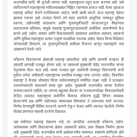
फडणवीस यांनी, ‘मी कुठेही जाणार नाही, महाराष्ट्रातच राहून काम करणार आहे’ असे
सांगितल्याने महाराष्ट्राच्या भवितव्याबाबत निश्चिंत राहण्यास हरकत नाही. येत्या दशकात
महाराष्ट्र अधिक वेगाने प्रगतिपथावर जाईल, याची खात्री वाटते. आज महाराष्ट्र देशात
क्रमांक एकवर आहे. राज्यात वेगाने उभे राहत असलेले आधुनिक पायाभूत सुविधा
प्रकल्प, उद्योगस्नेही वातावरण आणि गुंतवणुकीसाठी सरकारकडून मिळणारा
सकारात्मक प्रतिसाद, यामुळे महाराष्ट्र गुंतवणूकदारांसाठी सर्वाधिक आकर्षणाचे केंद्र
बनले आहे. उद्योग, व्यापार आणि विकासासाठी आवश्यक असलेला सहभाग, सहकार्य
आणि सुविधा महाराष्ट्रात अत्यंत उत्कृष्ट पातळीवर उपलब्ध आहेत. देशात किंवा विदेशात
कोणालाही विचारले, तर गुंतवणुकीसाठी सर्वोत्तम ठिकाण म्हणून महाराष्ट्राचे नाव
अग्रक्रमाने घेतले जाते.
कौशल्य विकासाच्या क्षेत्रातही महाराष्ट्र आघाडीवर आहे आणि आगामी काळात ही
आघाडी आणखी मजबूत होणार आहे. या यशामध्ये मुख्यमंत्री देवेंद्र फडणवीस यांच्या
नेतृत्वाचा मोठा वाटा आहे. सध्या राज्यात सुरू असलेली पायाभूत विकासाची कामे
पुढील अनेक वर्षांसाठी महाराष्ट्राच्या प्रगतीचा मजबूत पाया ठरणार आहेत. ‘विकसित
महाराष्ट्र’ हे केवळ घोषवाय किंवा वर्तमानपत्रांपुरते मर्यादित लक्ष्य नाही. ते प्रत्यक्षात
उतरवण्यासाठी सातत्याने प्रयत्न सुरू आहेत. मुख्यमंत्री फडणवीस यांच्या दैनंदिन
कामकाजाकडे पाहिले, तर त्यांच्या बहुतांश बैठका या राजकारणापेक्षा विकासाभोवती
केंद्रित असतात. महाराष्ट्राचा सर्वांगीण विकास, कौशल्य वृद्धी, सिंचन व्यवस्था,
शेतकर्‍यांचे प्रश्न आणि उद्योगवाढ यांसारख्या विषयांवर ते तासन्तास चर्चा करतात.
निर्णय घेण्यापूर्वी विविध घटकांचे म्हणणे ऐकून घेतात आणि त्यानंतर घेतलेले निर्णय
मोठ्या प्रमाणात यशस्वी ठरलेले दिसतात.
दहा वर्षांनंतर महाराष्ट्र देशातच नव्हे, तर जागतिक स्तरावरही कौशल्य, उद्योग,
अर्थव्यवस्था आणि विकासाच्या क्षेत्रांत अग्रस्थानी असेल, असा विश्वास निर्माण झाला
आहे. मुख्यमंत्री देवेंद्र फडणवीस यांनी अर्थसंकल्पीय भाषणात स्पष्टपणे सांगितले होते