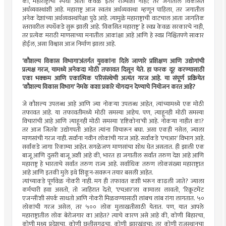
की, महाराष्ट्राची स्पर्धा आता केवळ इतर राज्यांशी नाही; तर जगातील विकसित
अर्थव्यवस्थांशी आहे. महाराष्ट्र आज स्वतंत्र अर्थव्यवस्था म्हणून पाहिला, तर जगातील
अनेक देशांच्या अर्थव्यवस्थांपेक्षा पुढे आहे. त्यामुळे महाराष्ट्राची वाटचाल आता जागतिक
स्तरावरील स्पर्धेकडे सुरू झाली आहे. ‘विकसित महाराष्ट्र’ हे स्वप्न केवळ सरकारचे नाही,
तर प्रत्येक मराठी माणसाच्या मनातील आकांक्षा आहे आणि हे स्वप्न निश्चितपणे साकार
होईल, असा विश्वास आज निर्माण झाला आहे.
‘कौशल्य विकास विभागा’अंतर्गत युवकांना दिले जाणारे प्रशिक्षण आणि उद्योगांची
प्रत्यक्ष गरज, यामध्ये अनेकदा मोठी तफावत दिसून येते. हा फरक दूर करण्यासाठी
एका भक्कम आणि एकात्मिक परिसंस्थेची अत्यंत गरज आहे. या संपूर्ण प्रक्रियेत
‘कौशल्य विकास विभाग’ नेमके कशा प्रकारे योगदान देण्याचे नियोजन करत आहे?
जे कौशल्य उपलब्ध आहे आणि ज्या नोकर्‍या उपलब्ध आहेत, त्यांच्यामध्ये एक मोठी
तफावत आहे. या तफावतीमध्ये मोठी समस्या आहेच. पण, त्याहूनही मोठी समस्या
विचारांची आहे आणि त्याहूनही मोठी समस्या ‘दृष्टिकोना’ची आहे. नोकर्‍या नाहीत का?
तर आज जितके उद्योगपती आहेत त्यांना विचारून बघा. असा एकही नसेल, ज्याला
माणसांची गरज नाही. सर्वांना नवीन लोकांची गरज आहे. सर्वांकडे ‘एचआर’ विभाग आहे.
सर्वांकडे जागा रिकाम्या आहेत. सगळेजण माणसांचा शोध घेत असतात. ही झाली एक
बाजू आणि दुसरी बाजू अशी आहे की, भारत हा जगातील सर्वांत तरुण देश आहे आणि
महाराष्ट्र हे भारताचे सर्वांत तरुण राज्य आहे. सर्वाधिक तरुण लोकसंख्या महाराष्ट्रात
आहे आणि इतकी मुले इथे शिकून-सवरून तयार बसली आहेत.
त्यांच्याकडे पूर्णवेळ नोकरी नाही. मग ही तफावत कशी भरून काढली जाते? ज्याला
कर्मचारी हवा असतो, तो जाहिरात देतो, ‘एचआर’ला कामाला लावतो, ‘रिक्रूटमेंट
एजन्सी’शी संपर्क साधतो आणि नोकरी मिळवण्यासाठी लांबच लांब रांगा लागतात. ५०
लोकांची गरज असेल, तर ५०० लोक मुलाखतीसाठी येतात. पण, यात आपले
महाराष्ट्रातील लोक बेरोजगार का आहेत? त्याचे कारण असे आहे की, कोणी बिहारचा,
कोणी मध्य प्रदेशचा, कोणी छत्तीसगढचा, कोणी झारखंडचा; तर कोणी राजस्थानचा