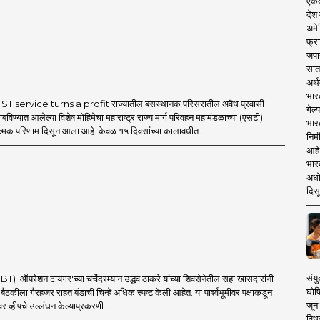
एकदा
देश
अमेर
फ्रा
जपा
सात
अर्थ
भार
T service turns a profit राज्यातील बसस्थानक परिसरातील अवैध प्रवासी
गेल्
बविण्यात आलेल्या विशेष मोहिमेचा महाराष्ट्र राज्य मार्ग परिवहन महामंडळाच्या (एसटी)
भार
ात्मक परिणाम दिसून आला आहे. केवळ १५ दिवसांच्या कालावधीत ..
निमं
आहे.
भारत
अधो
दिसू
संयु
'ऑपरेशन टायगर'च्या चर्चेदरम्यान उद्धव ठाकरे यांच्या शिवसेनेतील सहा खासदारांनी
घोष
च्या बैठकीला गैरहजर राहत बंडाची चिन्हे अधिक स्पष्ट केली आहेत. या पार्श्वभूमीवर पक्षाकडून
जून 
र व्हीपचे उल्लंघन केल्याप्रकरणी ..
विधव