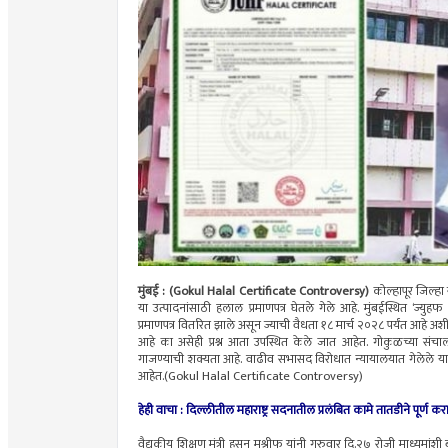
मुंबई : (Gokul Halal Certificate Controversy)
कोल्हापूर जिल्हा
या उत्पादनांसाठी हलाल प्रमाणपत्र घेतले गेले आहे. मुंबईस्थित ‘ज्युहफ
प्रमाणपत्र वितरित झाले असून ज्याची वैधता १८ मार्च २०२८ पर्यंत आहे अश
आहे का असेही प्रश्न आता उपस्थित केले जात आहेत. गोकुळच्या संचाल
गाजण्याची शक्यता आहे. वाढीव सभासद विरोधात न्यायालयात गेलेले याचिका
आहेत.(Gokul Halal Certificate Controversy)
हेही वाचा : दिल्लीतील महाराष्ट्र सदनातील प्रलंबित कामे तातडीने पूर्ण करा; 
वैद्यकीय शिक्षण मंत्री हसन मुश्रीफ यांनी गुरुवार दि.२७ रोजी माध्यमां