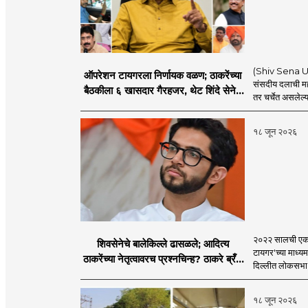
(Shiv Sena UBT
ऑपरेशन टायगरला निर्णायक वळण; ठाकरेंच्या
संसदीय दलाची मह
बैठकीला ६ खासदार गैरहजर, थेट शिंदे सेनेत
तर चर्चेत असलेल्य
विलीन होण्याचा प्रस्ताव?
१८ जून २०२६
२०२२ सालची एकना
शिवसेनेचे बालेकिल्ले ढासळले; आदित्य
टायगर'च्या माध्य
ठाकरेंच्या नेतृत्वावरच प्रश्नचिन्ह? ठाकरे ब्रँड
दिल्लीत लोकसभा अ
नेमका कुठे चुकला?
१८ जून २०२६