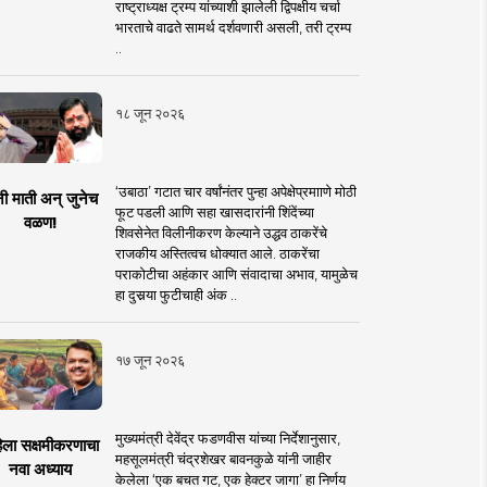
राष्ट्राध्यक्ष ट्रम्प यांच्याशी झालेली द्विपक्षीय चर्चा
भारताचे वाढते सामर्थ दर्शवणारी असली, तरी ट्रम्प
..
१८ जून २०२६
‘उबाठा’ गटात चार वर्षांनंतर पुन्हा अपेक्षेप्रमााणे मोठी
नी माती अन् जुनेच
फूट पडली आणि सहा खासदारांनी शिंदेंच्या
वळण!
शिवसेनेत विलीनीकरण केल्याने उद्धव ठाकरेंचे
राजकीय अस्तित्वच धोक्यात आले. ठाकरेंचा
पराकोटीचा अहंकार आणि संवादाचा अभाव, यामुळेच
हा दुसर्‍या फुटीचाही अंक ..
१७ जून २०२६
मुख्यमंत्री देवेंद्र फडणवीस यांच्या निर्देशानुसार,
िला सक्षमीकरणाचा
महसूलमंत्री चंद्रशेखर बावनकुळे यांनी जाहीर
नवा अध्याय
केलेला ‘एक बचत गट, एक हेक्टर जागा’ हा निर्णय