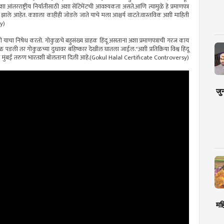
तरराष्ट्रीय निर्यातीसाठी अशा सेंटिमेंटची आवश्यकता असते.आणि त्यामुळे हे प्रमाणपत्र
 झाले आहेत. कशाला काहीही जोडले जाते याचे मला आश्चर्य वाटते.वास्तविक अशी माहिती
y)
.आम्ही याचा निषेध करतो. गोकुळचे बहुसंख्य ग्राहक हिंदू असताना अशा प्रमाणपत्राची गरज काय
 पडली तर गोकुळच्या दुधावर बहिष्कार देखील घातला जाईल."अशी प्रतिक्रिया विश्व हिंदू
ैनिक मुंबई तरुण भारतशी बोलताना दिली आहे.(Gokul Halal Certificate Controversy)
जु
मह