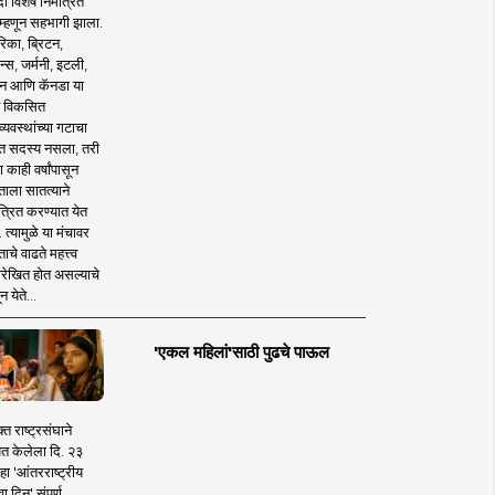
 विशेष निमंत्रित
 म्हणून सहभागी झाला.
िका, ब्रिटन,
न्स, जर्मनी, इटली,
न आणि कॅनडा या
 विकसित
व्यवस्थांच्या गटाचा
त सदस्य नसला, तरी
या काही वर्षांपासून
ताला सातत्याने
त्रित करण्यात येत
 त्यामुळे या मंचावर
ाचे वाढते महत्त्व
रेखित होत असल्याचे
न येते...
'एकल महिलां'साठी पुढचे पाऊल
क्त राष्ट्रसंघाने
ित केलेला दि. २३
हा 'आंतरराष्ट्रीय
ा दिन' संपूर्ण