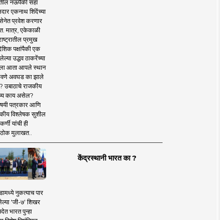
तील नऊपैकी सहा
दार एकनाथ शिंदेंच्या
सेनेत प्रवेश करणार
त. मात्र, एकेकाळी
ाष्ट्रातील प्रमुख
देशिक पक्षांपैकी एक
ल्या उद्धव ठाकरेंच्या
षाला आता आपले स्थान
वणे अवघड का झाले
? उबाठाचे राजकीय
ष्य काय असेल?
िषयी पत्रकार आणि
कीय विश्लेषक सुशील
र्णी यांची ही
ठोक मुलाखत..
केंद्रस्थानी भारत का ?
ामध्ये नुकत्याच पार
ेल्या 'जी-७' शिखर
देत भारत पुन्हा