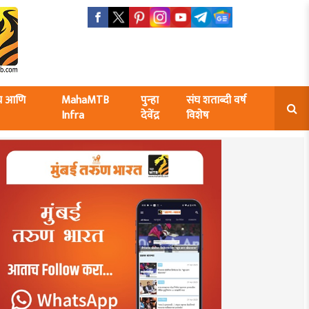
ंघ आणि
MahaMTB
पुन्हा
संघ शताब्दी वर्ष
Infra
देवेंद्र
विशेष