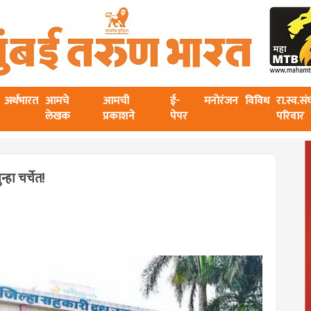
अर्थभारत
आमचे
आमची
ई-
मनोरंजन
विविध
रा.स्व.स
लेखक
प्रकाशने
पेपर
परिवार
्हा चर्चेत!