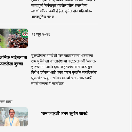
महत्त्वपूर्ण निर्णयामुळे पेट्रोलवरील अवलंबित्व
लक्षणीयरीत्या कमी होईल. पुढील दोन महिन्यांतच
अत्याधुनिक फ्लेस ..
१३ जून २०२६
घुसखोरांना मायदेशी परत पाठवण्याच्या भारताच्या
लामिक भाईचार्‍याचा
ठाम भूमिकेला बांगलादेशच्या कट्टरतावादी ‘जमात-
फाटलेला बुरखा
ए-इस्लामी’ आणि इतर कट्टरपंथीयांनी कडाडून
विरोध दर्शवला आहे. स्वतःच्याच मुस्लीम नागरिकांना
घुसखोर ठरवून, सीमेवर मानवी ढाल उभारण्याची
त्यांची वल्गना ही जागतिक ..
रुर वाचा
'समाजव्रती' हभप सुयोग आपटे