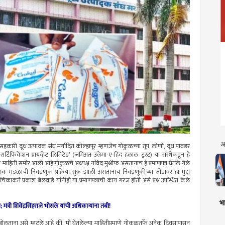
अ
 सहकारी दूध उत्पादक संघ मर्यादित कोल्हापूर म्हणजेच गोकुळच्या तूप, लोणी, दूध पावडर
 सर्टिफिकेशन प्रायव्हेट लिमिटेड’ (जमिअत उलेमा-ए-हिंद हलाल ट्रस्ट) या संस्थेकडून हे
ी माहिती समोर आली आहे.गोकुळचे अध्यक्ष नविद मुश्रीफ असतानाच हे प्रमाणपत्र घेतले गेले
क मंडळाची निवडणूक प्रक्रिया सुरू झाली असतानाच निवडणूकीच्या तोंडावर हा मुद्दा
कर्ते प्रकाश बेलवाडे यांनीही या प्रमाणपत्राची काय गरज होती असे प्रश्न उपस्थित केले
भा
मंत्री शिवेंद्रसिंहराजे भोसले यांची अधिकाऱ्यांना तंबी!
शी बोलताना असे म्हटले आहे की,"मी घेतलेल्या माहितीप्रमाणे गोकुळतर्फे अनेक दिवसापासून