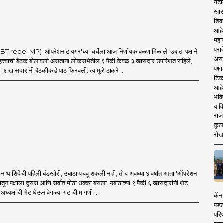
गटा
खास
शिव
आहे
महार
प्रा
 rebel MP) 'ऑपरेशन टायगर'च्या चर्चेला आज निर्णायक वळण मिळाले. उबाठा पक्षाने
असले
त्त्वाची बैठक बोलावली असताना लोकसभेतील ९ पैकी केवळ ३ खासदार उपस्थित राहिले,
पक्
ा ६ खासदारांनी बैठकीकडे पाठ फिरवली. त्यामुळे ठाकरे ..
टिक
आहे
भवि
याव
राज
कुलक
रोख
थ शिंदेंची पहिली बंडखोरी, उबाठा पचवू शकली नाही, तोच अवघ्या ४ वर्षांत आता 'ऑपरेशन
मातून पक्षाला दुसरा आणि सर्वात मोठा धक्का बसला. उबाठाच्या ९ पैकी ६ खासदारांनी थेट
ध्यक्षांची भेट घेऊन वेगळ्या गटाची मागणी ..
कॅनड
पडल
परिष