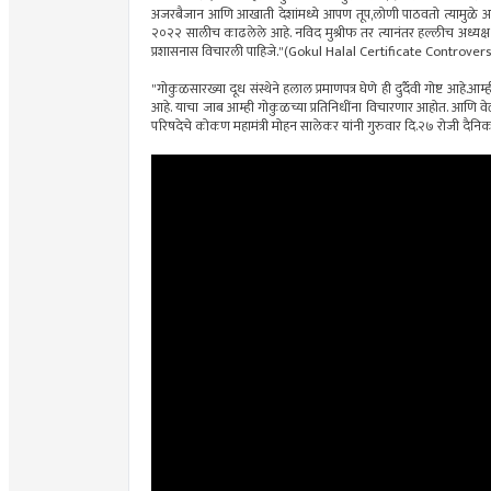
अजरबैजान आणि आखाती देशांमध्ये आपण तूप,लोणी पाठवतो त्यामुळे अशा आं
२०२२ सालीच काढलेले आहे. नविद मुश्रीफ तर त्यानंतर हल्लीच अध्यक्ष
प्रशासनास विचारली पाहिजे."(Gokul Halal Certificate Controvers
"गोकुळसारख्या दूध संस्थेने हलाल प्रमाणपत्र घेणे ही दुर्दैवी गोष्ट आहे
आहे. याचा जाब आम्ही गोकुळच्या प्रतिनिधींना विचारणार आहोत. आणि वेळ
परिषदेचे कोकण महामंत्री मोहन सालेकर यांनी गुरुवार दि.२७ रोजी द