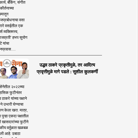
ार्य, बँकिंग, संगीत
कीर्तनाच्या
यमातून
जप्रबोधनाचा वसा
ारे वसईतील एक
श व्यक्तिमत्त्व,
ाजव्रती' हभप सुयोग
े यांचा
प्रवास.....
उद्धव ठाकरे प्रकृतीमुळे, तर आदित्य
प्रवृत्तीमुळे मागे पडले : सुशील कुलकर्णी
सेनेतील २०२२च्या
हासिक फुटीनंतर
व ठाकरे यांच्या पक्षाने
ाने उभारी घेण्याचा
त्न केला खरा. मात्र,
पुन्हा एकदा पक्षातील
 खासदारांच्या फुटीने
कीय वर्तुळात खळबळ
ली आहे. उबाठा