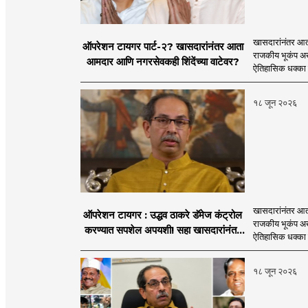
खासदारांनंतर आत
ऑपरेशन टायगर पार्ट-२? खासदारांनंतर आता
राजकीय भूकंप अखे
आमदार आणि नगरसेवकही शिंदेंच्या वाटेवर?
ऐतिहासिक धक्का 
१८ जून २०२६
खासदारांनंतर आत
ऑपरेशन टायगर : उद्धव ठाकरे डॅमेज कंट्रोल
राजकीय भूकंप अखे
करण्यात सपशेल अपयशी! सहा खासदारांनंतर
ऐतिहासिक धक्का 
आमदारांसह नगरसेवकही शिंदेंकडे जाण्याच्या
चर्चा सुरू
१८ जून २०२६