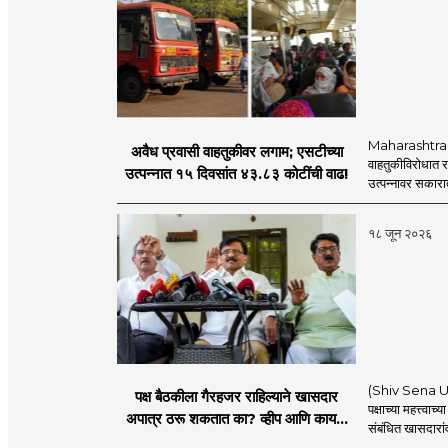
Maharashtra S
अवैध प्रवासी वाहतुकीवर लगाम; एसटीच्या
वाहतुकीविरोधात रा
उत्पन्नात १५ दिवसांत ४३.८३ कोटींची वाढ!
उत्पन्नावर सकार
१८ जून २०२६
(Shiv Sena UBT) 
पक्ष बैठकीला गैरहजर राहिल्याने खासदार
पक्षाच्या महत्त्वा
अपात्र ठरू शकतात का? व्हीप आणि कायदा
संबंधित खासदारांव
नेमकं काय सांगतो?