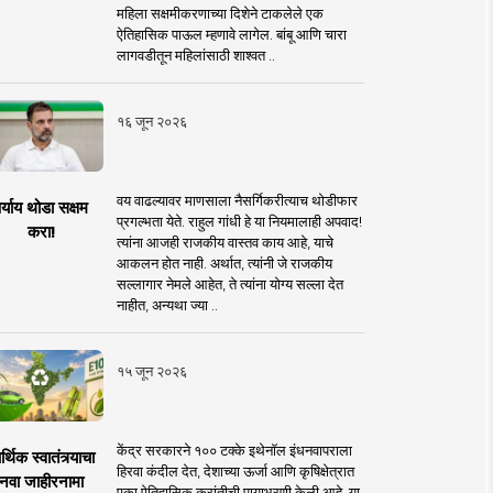
महिला सक्षमीकरणाच्या दिशेने टाकलेले एक
ऐतिहासिक पाऊल म्हणावे लागेल. बांबू आणि चारा
लागवडीतून महिलांसाठी शाश्वत ..
१६ जून २०२६
वय वाढल्यावर माणसाला नैसर्गिकरीत्याच थोडीफार
र्याय थोडा सक्षम
प्रगल्भता येते. राहुल गांधी हे या नियमालाही अपवाद!
करा!
त्यांना आजही राजकीय वास्तव काय आहे, याचे
आकलन होत नाही. अर्थात, त्यांनी जे राजकीय
सल्लागार नेमले आहेत, ते त्यांना योग्य सल्ला देत
नाहीत, अन्यथा ज्या ..
१५ जून २०२६
केंद्र सरकारने १०० टक्के इथेनॉल इंधनवापराला
्थिक स्वातंत्र्याचा
हिरवा कंदील देत, देशाच्या ऊर्जा आणि कृषिक्षेत्रात
नवा जाहीरनामा
एका ऐतिहासिक क्रांतीची पायाभरणी केली आहे. या