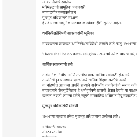
न्यायपालिकेचे स्वातंत्र्य
मंत्रिमंडळाची सामूहिक जबाबदारी
न्यायालयीन पुनरावलोकन
मूलभूत अधिकारांचे संरक्षण
हे सर्व घटक आधुनिक घटनात्मक लोकशाहीशी सुसंगत आहेत.
धर्मनिरपेक्षतेविषयी सावरकरांची भूमिका
सावरकरांना सरसकट ‘धर्मनिरपेक्षताविरोधी’ ठरवले जाते. परंतु, 1944च्या मस
’There shall be no state- religion’ - राज्यधर्म नसेल. याचाच अर्थ, क
धार्मिक स्वातंत्र्याची हमी
सार्वजनिक निधीचा आणि संपत्तीचा वापर धार्मिक पंथांसाठी होऊ नये.
राज्यनिधीतून चालणार्‍या शाळांमध्ये धार्मिक शिक्षण सक्तीचे नसावे.
या मांडणीत आजच्या अर्थाने राज्याने सर्वधर्मीय नागरिकांशी समान वर्तन 
सावरकरांचे ‘सेक्युलॅरिझम’ हे ‘धर्म पूर्णपणे खासगी क्षेत्रात ठेवणे’ या पा
कल्पना नव्हती. त्यांच्या दृष्टीने, राष्ट्राचे सांस्कृतिक अधिष्ठान हिंदू सं
मूलभूत अधिकारांची मांडणी
1944च्या मसुद्यात अनेक मूलभूत अधिकारांचा उल्लेख आहे :
अभिव्यक्ती स्वातंत्र्य
संघटन स्वातंत्र्य