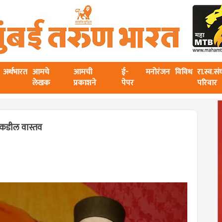
अर्थभारत
आमचे
आमची
ई-
मनोरंजन
विविध
रा.स्व.स
लेखक
प्रकाशने
पेपर
परिवार
ीकडील वास्तव