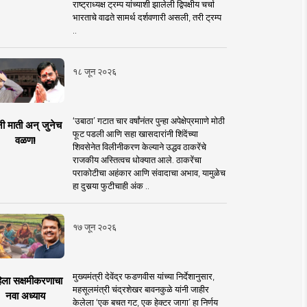
राष्ट्राध्यक्ष ट्रम्प यांच्याशी झालेली द्विपक्षीय चर्चा
भारताचे वाढते सामर्थ दर्शवणारी असली, तरी ट्रम्प
..
१८ जून २०२६
‘उबाठा’ गटात चार वर्षांनंतर पुन्हा अपेक्षेप्रमााणे मोठी
नी माती अन् जुनेच
फूट पडली आणि सहा खासदारांनी शिंदेंच्या
वळण!
शिवसेनेत विलीनीकरण केल्याने उद्धव ठाकरेंचे
राजकीय अस्तित्वच धोक्यात आले. ठाकरेंचा
पराकोटीचा अहंकार आणि संवादाचा अभाव, यामुळेच
हा दुसर्‍या फुटीचाही अंक ..
१७ जून २०२६
मुख्यमंत्री देवेंद्र फडणवीस यांच्या निर्देशानुसार,
िला सक्षमीकरणाचा
महसूलमंत्री चंद्रशेखर बावनकुळे यांनी जाहीर
नवा अध्याय
केलेला ‘एक बचत गट, एक हेक्टर जागा’ हा निर्णय