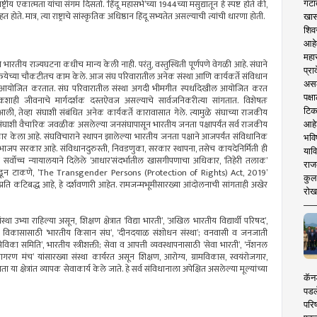
गटा
 एकात्मता यांचा संगम दिसतो. ‘हिंदू महासभे’च्या 1944च्या मसुद्यातून हे स्पष्ट होते की,
. मात्र, त्या राष्ट्राचे सांस्कृतिक अधिष्ठान हिंदू सभ्यतेत असल्याची त्यांची धारणा होती.
खास
शिव
आहे
महार
 भारतीय राज्यघटना कधीच मान्य केली नाही. परंतु, वस्तुस्थिती पूर्णपणे वेगळी आहे. संघाने
प्रा
 प्रक्रियेच्या चौकटीतच काम केले. आज संघ परिवारातील अनेक संस्था आणि कार्यकर्ते संविधान
असले
्ग आयोजित करतात. संघ परिवारातील संस्था अगदी भीमगीत स्पर्धादेखील आयोजित करत
पक्
ाही जीवनाचे मार्गदर्शक दस्तऐवज असल्याचे सार्वजनिकरीत्या सांगतात. विशेषतः
टिक
, तेव्हा संघाशी संबंधित अनेक कार्यकर्ते कारावासात गेले. त्यामुळे संघाच्या राजकीय
िला आहे. संघाशी वैचारिक जवळीक असलेल्या जनसंघापासून भारतीय जनता पक्षापर्यंत सर्व राजकीय
आहे
ीकार केला आहे. संघविचाराने स्थापन झालेल्या भारतीय जनता पक्षाने आजपर्यंत संविधानिक
भवि
ये भाजप सरकार आहे. संविधानदुरुस्ती, निवडणुका, सरकार स्थापना, तसेच कायदेनिर्मिती ही
याव
सर्वोच्च न्यायालयाने दिलेले ‘आधार’संदर्भातील खासगीपणाचा अधिकार, ‘तिहेरी तलाक’
राज
ून काढून टाकणे, ’The Transgender Persons (Protection of Rights) Act, 2019’
कुलक
प्रति कटिबद्ध आहे, हे दर्शवणारी आहेत. रामजन्मभूमीसारख्या आंदोलनाची सांगताही अखेर
रोख
 संस्था उभ्या राहिल्या असून, शिक्षण क्षेत्रात ‘विद्या भारती’, ‘अखिल भारतीय विद्यार्थी परिषद’,
ामीण विकासासाठी ‘भारतीय किसान संघ’, ‘दीनदयाळ संशोधन संस्था’; वनवासी व जनजाती
िका समिति’, भारतीय स्त्रीशक्ती; सेवा व आपत्ती व्यवस्थापनासाठी ‘सेवा भारती’, ‘नॅशनल
गरण मंच’ यांसारख्या संस्था कार्यरत असून शिक्षण, आरोग्य, ग्रामविकास, स्वयंरोजगार,
 क्षेत्रांत व्यापक सेवाकार्य केले जाते. हे सर्व संविधानाला अपेक्षित असलेल्या मूल्यांच्या
कॅनड
पडल
परिष