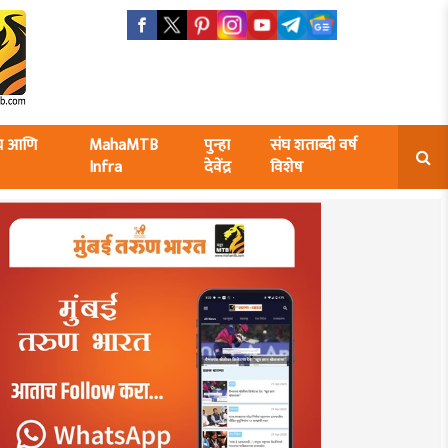
ंघ आणि
MahaMTB
पुन्हा
संघ शताब्दी वर्ष
Infra
देवेंद्र
विशेष