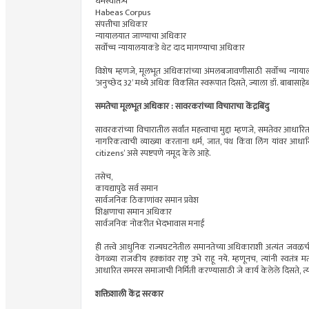
धर्मस्वातंत्र्य
Habeas Corpus
संपत्तीचा अधिकार
न्यायालयात जाण्याचा अधिकार
सर्वोच्च न्यायालयाकडे थेट दाद मागण्याचा अधिकार
विशेष म्हणजे, मूलभूत अधिकारांच्या अंमलबजावणीसाठी सर्वोच्च न्याय
‘अनुच्छेद 32’ मध्ये अधिक विकसित स्वरूपात दिसते, ज्याला डॉ. बाबासाहे
समतेचा मूलभूत अधिकार : सावरकरांच्या विचाराचा केंद्रबिंदु
सावरकरांच्या विचारातील सर्वांत महत्त्वाचा मुद्दा म्हणजे, समतेवर आधारित र
नागरिकत्वाची व्याख्या करताना धर्म, जात, पंथ किंवा लिंग यांव
citizens’ असे स्पष्टपणे नमूद केले आहे.
तसेच,
कायद्यापुढे सर्व समान
सार्वजनिक ठिकाणांवर समान प्रवेश
शिक्षणाचा समान अधिकार
सार्वजनिक नोकरीत भेदभावास मनाई
ही तत्त्वे आधुनिक राज्यघटनेतील समानतेच्या अधिकाराशी अत्यंत जवळची आह
वेगळ्या राजकीय हक्कांवर राष्ट्र उभे राहू नये. म्हणूनच, त्यांनी स्
आधारित समरस समाजाची निर्मिती करण्यासाठी जे कार्य केलेले दिसते, त्या
शक्तिशाली केंद्र सरकार