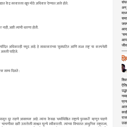
संघक
सुद्यात केंद्र सरकारला खूप मोठे अधिकार देण्यात आले होते.
अन् 
माध्
समा
जपण
 नाही, अशी त्यांची धारणा होती.
आदर्
'सम
आपट
जीवन
ा मर्यादित अधिकारही नमूद आहे. हे सावरकरांच्या ‘सुसंघटित आणि सज्ज राष्ट्र’ या कल्पनेशी
ती असली पाहिजे.
ारक साम्य दिसते :
शिव
ऐति
उद्ध
नव्य
प्रय
आता 
काही
राज
दूर राहणे आवश्यक आहे. त्यांना केवळ ‘धर्माधिष्ठित राष्ट्राचे पुरस्कर्ते’ म्हणून पाहणे
उडा
या चाचणीवर खरी उतरलेली शाश्वत मूल्ये स्वीकारली. त्यांच्या विचारात आधुनिक राष्ट्रराज्य,