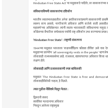
Hindustan Free State Act’ या मसुद्याकडे पाहिले, तर सावरकरांच्या संव
संविधानाविषयी सावरकरांचा दृष्टिकोन
भारतीय स्वातंत्र्यलढ्यातील अनेक क्रांतिकारकांप्रमाणे सावरकरांची प्राथमिक चि
स्वरूप काय असावे, नागरिकांचे अधिकार आणि कर्तव्ये कशी असावीत, या
महासभे’च्या अधिवेशनात त्यांनी स्वतंत्र भारतासाठी संविधानाचा मसु
काँग्रेसच्या वैचारिक वर्चस्वाला पर्यायी राष्ट्र-दृष्टिकोन उभा करण्याचा प्रयत्न 
’Hindustan Free State’ : राष्ट्राची संकल्पना
1944च्या मसुद्यात भारताला ’कळपर्वीीींहरप ऋीशश डींरींश’ असे नाव देण्य
मसुद्याच्या प्रारंभीच ’all sovereignty vests in the people’ म्हणजेच 
लोकशाही राज्यव्यवस्थेचा आहे. राजसत्ता, वंशपरंपरागत अधिकार किंवा धार
लक्षण होते.
लोकशाही आणि प्रजासत्ताकाची स्पष्ट बांधिलकी
मसुद्यात ’The Hindustan Free State is free and democratic’ अ
लोकशाहीविरोधी नव्हता, हे दिसते.
त्यात पुढील वैशिष्ट्ये दिसून येतात :
द्विसदनी संसद
सार्वत्रिक मतदानाचा अधिकार
निवडून आलेला राष्ट्रप्रमुख