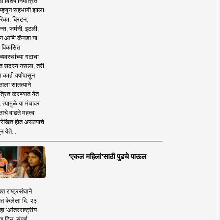
 विशेष निमंत्रित
 म्हणून सहभागी झाला.
िका, ब्रिटन,
न्स, जर्मनी, इटली,
न आणि कॅनडा या
 विकसित
व्यवस्थांच्या गटाचा
त सदस्य नसला, तरी
या काही वर्षांपासून
ताला सातत्याने
त्रित करण्यात येत
 त्यामुळे या मंचावर
ाचे वाढते महत्त्व
रेखित होत असल्याचे
न येते...
'एकल महिलां'साठी पुढचे पाऊल
क्त राष्ट्रसंघाने
ित केलेला दि. २३
हा 'आंतरराष्ट्रीय
ा दिन' संपूर्ण