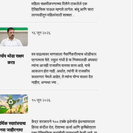
महिला सक्षमीकरणाच्या दिशेने टाकलेले एक
ऐतिहासिक पाऊल म्हणावे लागेल. बांबू आणि चारा
लागवडीतून महिलांसाठी शाश्वत ..
१६ जून २०२६
वय वाढल्यावर माणसाला नैसर्गिकरीत्याच थोडीफार
र्याय थोडा सक्षम
प्रगल्भता येते. राहुल गांधी हे या नियमालाही अपवाद!
करा!
त्यांना आजही राजकीय वास्तव काय आहे, याचे
आकलन होत नाही. अर्थात, त्यांनी जे राजकीय
सल्लागार नेमले आहेत, ते त्यांना योग्य सल्ला देत
नाहीत, अन्यथा ज्या ..
१५ जून २०२६
केंद्र सरकारने १०० टक्के इथेनॉल इंधनवापराला
्थिक स्वातंत्र्याचा
हिरवा कंदील देत, देशाच्या ऊर्जा आणि कृषिक्षेत्रात
नवा जाहीरनामा
एका ऐतिहासिक क्रांतीची पायाभरणी केली आहे. या