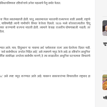
िधानविषयक दृष्टिकोनाचे अनेक महत्त्वाचे पैलू समोर येतात.
ंता स्वातंत्र्यप्राप्ती होती. परंतु, स्वातंत्र्यानंतर भारताची राज्यरचना कशी असावी, राष्ट्राचे
ंविषयीही त्यांनी गांभीर्याने विचार केलेला दिसतो. 1939 मध्ये कोलकात्यातील ‘हिंदू
दा तयार करण्याची कल्पना मांडली होती. त्यामागे केवळ राजकीय घोषणाबाजी नव्हती; तर
होता.
जु
ात आले. मात्र, ‘हिंदुस्थान’ या नावाचा अर्थ ‘धर्मसत्ताक राज्य’ असा घेतलेला दिसत नाही.
‘सर्व सार्वभौमत्व जनतेत निहित आहे,’ असे स्पष्टपणे नमूद केले आहे. हा दृष्टिकोन आधुनिक
्मिक संस्थेपेक्षा जनतेला सार्वभौम मानणे, हे त्या काळातील आधुनिक घटनात्मक विचारांचे
से स्पष्ट नमूद करण्यात आले आहे. यावरून सावरकरांच्या विचारातील राष्ट्रवाद हा
मह