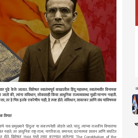
अ
पुढे केले जातात. विशेषतः स्वातंत्र्यपूर्व काळातील हिंदू महासभा, स्वातंत्र्यवीर विनायक
ातो की, त्यांना संविधान, लोकशाही किंवा आधुनिक राज्यव्यवस्था मुळी मान्यच नव्हती.
, तर हे चित्र इतके एकरेषीय नाही, हे स्पष्ट होते. संविधान, सावरकर आणि संघ यांविषयक
षयक विचार
भा
े नाव प्रामुख्याने ‘हिंदुत्व’ या संकल्पनेशी जोडले जाते. परंतु, त्यांच्या राजकीय विचारांचा
ारवंत नव्हते, तर आधुनिक राष्ट्र-राज्य, नागरिकत्व, समानता, घटनात्मक शासन आणि संघटित
ारवंत होते. विशेषतः 1944 मध्ये तयार करण्यात आलेल्या ’The Constitution of the