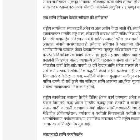
समान नागरिकत्व, मूलभूत अधिकार, लोकशाही संस्था आणि शक्तिशाली राष्ट्रीय
सावरकर भारताला घटनात्मक चौकटीत बांधलेले आधुनिक राष्ट्र म्हणून पाहत होते
संघ आणि संविधान केवळ स्वीकार की अंगीकार?
राष्ट्रीय स्वयंसेवक संघाबद्दलही अनेकदा असा आरोप केला जातो की, संघाने
स्वातंत्र्यानंतर भारतीय राष्ट्र-राज्य, लोकशाही व्यवस्था आणि संविधानिक
दिन, डॉ. बाबासाहेब आंबेडकर जयंती आणि राज्यघटनेवरील अभ्यासवर
असतात. संघाचे सरसंघचालकही अनेकदा संविधान हे भारताच्या लोकश
आणीबाणीच्या काळात जेव्हा देशवासीयांच्या मूलभूत अधिकारांवर गदा आली
परंपरेत ‘संविधानिक स्वातंत्र्याचे संरक्षण’ हा मुद्दाही महत्त्वाचा राह
प्रवाहांनी निवडणूक, संसद, न्यायालये आणि घटनात्मक संस्था यांचा स्व
चौकटीत कार्य केले आहे. मागची 12 वर्षे केंद्रात आणि अनेक राज्यांमध्
सर्व कामे सरकारने संविधानिक पद्धतीने केली आहेत. इतकेच नाही, तर 
निकालानंतर केलेला कायदा, समलिंगी संबंधाना गुन्ह्याच्या यादीत
पारित करणे, ही सर्व कृत्ये संघ संविधान आणि आजच्या आधुनिक मूल्यां
सर्वोच्च न्यायालयाच्या निकालाने झाली.
राष्ट्रीय स्वयंसेवक संघाच्या प्रेरणेने विविध क्षेत्रांत कार्य करणार्‍या अनेक
एकल विद्यालये; मजूर क्षेत्रात ‘भारतीय मजदूर संघ’; शेतकरी व ग्र
समाजासाठी ‘वनवासी कल्याण आश्रम’; महिला सक्षमीकरणासाठी ‘राष्ट्र सेव
मेडिकोज ऑर्गनायझेशन’; पर्यावरण व ‘स्वदेशी’ विचारासाठी ‘स्वदेशी जा
आपत्तीनिवारण, पर्यावरणसंरक्षण, सामाजिक समरसता आणि राष्ट्रीय एकात्मता या
आधारावर आणि उद्देशानेच सुरु आहे.
संघशताब्दी आणि पंचपरिवर्तन