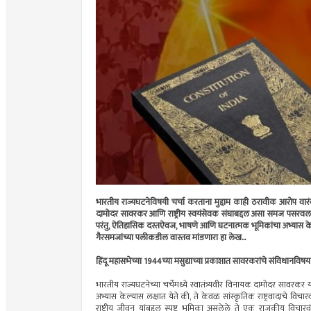
भारतीय राज्यघटनेविषयी चर्चा करताना मुद्दाम काही ठरावीक आरोप वारंवार 
दामोदर सावरकर आणि राष्ट्रीय स्वयंसेवक संघाबद्दल असा समज पसरवला ज
परंतु, ऐतिहासिक दस्तऐवज, भाषणे आणि घटनात्मक भूमिकांचा अभ्यास केला
गैरसमजांच्या पलीकडील वास्तव मांडणारा हा लेख...
हिंदू महासभेच्या 1944च्या मसुद्याच्या प्रकाशात सावरकरांचे संविधानवि
भारतीय राज्यघटनेच्या चर्चेमध्ये स्वातंत्र्यवीर विनायक दामोदर सावरकर यांच
अभ्यास केल्यास लक्षात येते की, ते केवळ सांस्कृतिक राष्ट्रवादाचे विच
राष्ट्रीय जीवन यांबद्दल स्पष्ट भूमिका असलेले ते एक राजकीय विच