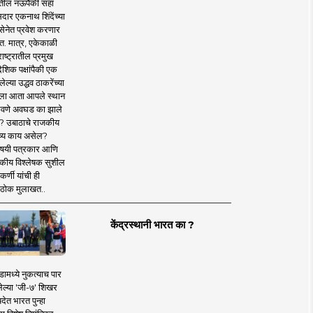
तील नऊपैकी सहा
दार एकनाथ शिंदेंच्या
सेनेत प्रवेश करणार
त. मात्र, एकेकाळी
ाष्ट्रातील प्रमुख
देशिक पक्षांपैकी एक
ल्या उद्धव ठाकरेंच्या
षाला आता आपले स्थान
वणे अवघड का झाले
? उबाठाचे राजकीय
ष्य काय असेल?
िषयी पत्रकार आणि
कीय विश्लेषक सुशील
र्णी यांची ही
ठोक मुलाखत..
केंद्रस्थानी भारत का ?
ामध्ये नुकत्याच पार
ेल्या 'जी-७' शिखर
देत भारत पुन्हा