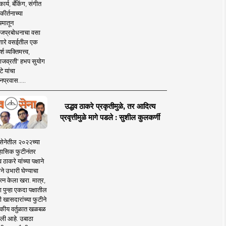
ार्य, बँकिंग, संगीत
कीर्तनाच्या
यमातून
जप्रबोधनाचा वसा
ारे वसईतील एक
श व्यक्तिमत्त्व,
ाजव्रती' हभप सुयोग
े यांचा
प्रवास.....
उद्धव ठाकरे प्रकृतीमुळे, तर आदित्य
प्रवृत्तीमुळे मागे पडले : सुशील कुलकर्णी
सेनेतील २०२२च्या
हासिक फुटीनंतर
व ठाकरे यांच्या पक्षाने
ाने उभारी घेण्याचा
त्न केला खरा. मात्र,
पुन्हा एकदा पक्षातील
 खासदारांच्या फुटीने
कीय वर्तुळात खळबळ
ली आहे. उबाठा