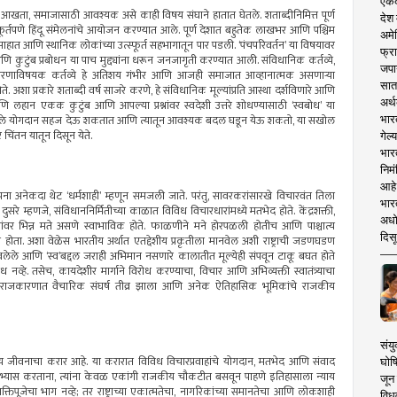
एकदा
म न आखता, समाजासाठी आवश्यक असे काही विषय संघाने हातात घेतले. शताब्दीनिमित्त पूर्ण
देश
्तपणे हिंदू संमेलनांचे आयोजन करण्यात आले. पूर्ण देशात बहुतेक लाखभर आणि पश्चिम
अमेर
उत्साहात आणि स्थानिक लोकांच्या उत्स्फूर्त सहभागातून पार पडली. ‘पंचपरिवर्तन’ या विषयावर
फ्रा
 आणि कुटुंब प्रबोधन या पाच मुद्द्यांना धरून जनजागृती करण्यात आली. संविधानिक कर्तव्ये,
जपा
ावरणाविषयक कर्तव्ये हे अतिशय गंभीर आणि आजही समाजात आव्हानात्मक असणार्‍या
सात
अशा प्रकारे शताब्दी वर्ष साजरे करणे, हे संविधानिक मूल्यांप्रति आस्था दर्शविणारे आणि
अर्थ
 आणि लहान एकक कुटुंब आणि आपल्या प्रश्नांवर स्वदेशी उत्तरे शोधण्यासाठी ‘स्वबोध’ या
भार
िक आपले योगदान सहज देऊ शकतात आणि त्यातून आवश्यक बदल घडून येऊ शकतो, या सखोल
 चिंतन यातून दिसून येते.
गेल्
भार
निमं
आहे.
ंकल्पना अनेकदा थेट ‘धर्मशाही’ म्हणून समजली जाते. परंतु, सावरकरांसारखे विचारवंत तिला
भारत
ात. दुसरे म्हणजे, संविधाननिर्मितीच्या काळात विविध विचारधारांमध्ये मतभेद होते. केंद्रशक्ती,
अधो
िषयांवर भिन्न मते असणे स्वाभाविक होते. फाळणीने मने होरपळली होतीच आणि पाश्चात्य
दिसू
होता. अशा वेळेस भारतीय अर्थात एतद्देशीय प्रकृतीला मानवेल अशी राष्ट्राची जडणघडण
नी भारावलेले आणि ‘स्व’बद्दल जराही अभिमान नसणारे कालातीत मूल्येही संपवून टाकू बघत होते
्हे. तसेच, कायदेशीर मार्गाने विरोध करण्याचा, विचार आणि अभिव्यक्ती स्वातंत्र्याचा
योत्तर राजकारणात वैचारिक संघर्ष तीव्र झाला आणि अनेक ऐतिहासिक भूमिकांचे राजकीय
संयु
्रीय जीवनाचा करार आहे. या करारात विविध विचारप्रवाहांचे योगदान, मतभेद आणि संवाद
घोष
ा अभ्यास करताना, त्यांना केवळ एकांगी राजकीय चौकटीत बसवून पाहणे इतिहासाला न्याय
जून 
तिपूजेचा भाग नव्हे; तर राष्ट्राच्या एकात्मतेचा, नागरिकांच्या समानतेचा आणि लोकशाही
विधव