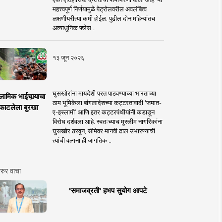
महत्त्वपूर्ण निर्णयामुळे पेट्रोलवरील अवलंबित्व
लक्षणीयरीत्या कमी होईल. पुढील दोन महिन्यांतच
अत्याधुनिक फ्लेस ..
१३ जून २०२६
घुसखोरांना मायदेशी परत पाठवण्याच्या भारताच्या
लामिक भाईचार्‍याचा
ठाम भूमिकेला बांगलादेशच्या कट्टरतावादी ‘जमात-
फाटलेला बुरखा
ए-इस्लामी’ आणि इतर कट्टरपंथीयांनी कडाडून
विरोध दर्शवला आहे. स्वतःच्याच मुस्लीम नागरिकांना
घुसखोर ठरवून, सीमेवर मानवी ढाल उभारण्याची
त्यांची वल्गना ही जागतिक ..
रुर वाचा
'समाजव्रती' हभप सुयोग आपटे