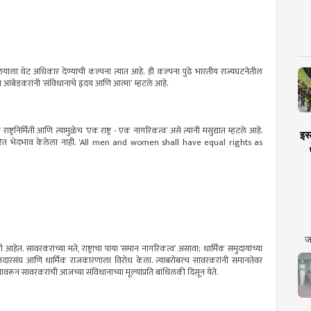
ालयाला थेट अधिकार देण्याची कल्पना त्यात आहे. ही कल्पना पुढे भारतीय राज्यघटनेतील
ब आंबेडकरांनी ‘संविधानाचे हृदय आणि आत्मा’ म्हटले आहे.
ाष्ट्रनिर्मिती आणि त्यामुळेच ‘एक राष्ट्र - एक नागरिकत्व’ असे त्यांनी मसुद्यात म्हटले आहे.
इस्
र आधारित भेदभाव केलेला नाही. ‘All men and women shall have equal rights as
ज
ेत. सावरकरांच्या मते, राष्ट्राचा पाया ‘समान नागरिकत्व’ असावा; धार्मिक समुदायांच्या
वतंत्र मतदारसंघ आणि धार्मिक राजकारणाला विरोध केला. त्याबरोबरच सावरकरांनी समानतेवर
वरून सावरकरांची आजच्या संविधानाच्या मूल्यांप्रति बांधिलकी दिसून येते.