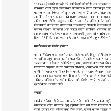
2025-26 हे संघाचे शताब्दी वर्ष. यानिमित्ताने कोणतेही भव्य कार्यक्र
देशभरात अगदी लहान वस्तीविभाग पातळीवर स्थानिक लोकांकडून उत्स्फूर
महाराष्ट्राच्या सहा जिल्ह्यांमध्ये सुमारे एक हजार एवढी संमेलने अतिशय 
त्यानिमित्ताने पूर्ण समाजात नागरी कर्तव्ये, समरसता, पर्यावरण, स्व-बोध
संविधानाला अपेक्षित बंधुभाव आणि समता, तसेच संविधानातील पर्य
विषयांसाठी नागरिकांना तयार करत बदल घडवून आणणारे हे कार्यक्रम होते. 
एकात्म राष्ट्रभाव जागवणारे आहे. त्याला राष्ट्राचे सर्वाधिक आवश्यक
आवश्यकतेची जोड देण्यात आली. या सर्व पाचही मुद्द्यांसाठी नागर
विचाराने हे नियोजन करण्यात आले. संघाचे समाज आणि राष्ट्रासाठीचे गंभीर
मग गैरसमज का निर्माण होतात?
यामागे निश्चितच काही कारणे आहेत. पहिले म्हणजे, ‘हिंदू राष्ट्र’ ही स
‘सांस्कृतिक राष्ट्रवादा’च्या अर्थाने वापरत होते, असे त्यांचे समर्थक सांगत
अल्पसंख्याक अधिकार, धर्मनिरपेक्षता, भाषा, संघराज्य यांसारख्या व
विचारांच्या ओझ्याने आधीच अनेकांचा अभिमान, आत्मविश्वास कमी झाला 
व्हावी, हे मतप्रदर्शन काही अतार्किक नव्हते. मात्र, पाश्चात्य विचारां
आणि अशा वेळेस मतभेद स्वाभाविक होते. मतभेद म्हणजे संविधानविरोध नव
अधिकार संविधानानेच सर्वांना दिला आहे. तिसरे म्हणजे, स्वातंत्र्
सुलभीकरण करण्यात आले.
समारोप
भारतीय संविधान ही केवळ कायदेशीर संहिता नाही; ती भारताच्या राष्ट
सामावलेले आहेत. सावरकर, हिंदू महासभा किंवा संघ यांच्या विचारांच
देणारे ठरणार नाही. संविधानाचा गौरव करणे, म्हणजे केवळ एखाद्या व्यक्