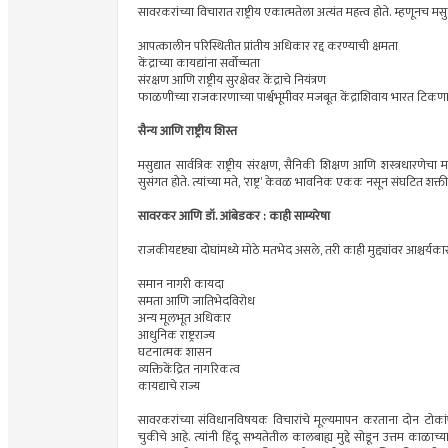
सावरकरांच्या विचारात राष्ट्रीय एकात्मतेला अत्यंत महत्त्व होते. म्हणूनच म
आपत्कालीन परिस्थितीत प्रांतीय अधिकार रद्द करण्याची क्षमता
केंद्राच्या कायद्यांना सर्वोच्चता
संरक्षण आणि राष्ट्रीय सुरक्षेवर केंद्राचे नियंत्रण
फाळणीच्या राजकारणाच्या पार्श्वभूमीवर मजबूत केंद्राशिवाय भारत टिकणार
सैन्य आणि राष्ट्रीय शिस्त
मसुद्यात सार्वत्रिक राष्ट्रीय संरक्षण, सैनिकी शिक्षण आणि शस्त्रधारणेच
सुसंगत होते. त्यांच्या मते, ‘राष्ट्र’ केवळ भावनिक एकक नसून संघटित शक्
सावरकर आणि डॉ. आंबेडकर : काही साम्यरेषा
राजकीयदृष्ट्या दोघांमध्ये मोठे मतभेद असले, तरी काही मुद्द्यांवर आश्चर्यक
समान नागरी कायदा
समता आणि जातिभेदविरोध
अन्य मूलभूत अधिकार
आधुनिक राष्ट्रराज्य
घटनात्मक शासन
व्यक्तिकेंद्रित नागरिकत्व
कायद्याचे राज्य
सावरकरांच्या संविधानविषयक विचारांचे मूल्यमापन करताना दोन टोकांपासून 
चुकीचे आहे. त्यांनी हिंदू सभ्यतेतील कालबाह्य मुद्दे सोडून उत्तम काळाच्