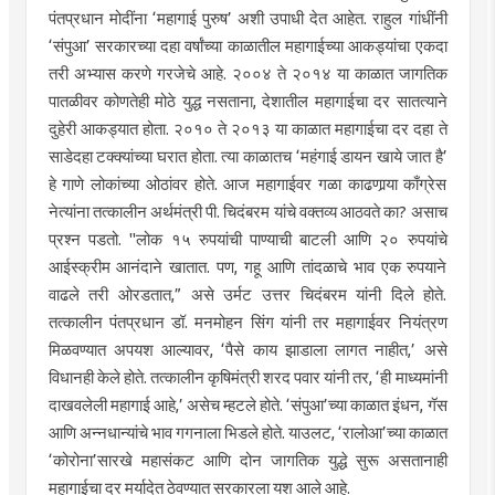
पंतप्रधान मोदींना ‘महागाई पुरुष’ अशी उपाधी देत आहेत. राहुल गांधींनी
‘संपुआ’ सरकारच्या दहा वर्षांच्या काळातील महागाईच्या आकड्यांचा एकदा
तरी अभ्यास करणे गरजेचे आहे. २००४ ते २०१४ या काळात जागतिक
पातळीवर कोणतेही मोठे युद्ध नसताना, देशातील महागाईचा दर सातत्याने
दुहेरी आकड्यात होता. २०१० ते २०१३ या काळात महागाईचा दर दहा ते
साडेदहा टक्क्यांच्या घरात होता. त्या काळातच ‘महंगाई डायन खाये जात है’
हे गाणे लोकांच्या ओठांवर होते. आज महागाईवर गळा काढणार्‍या काँग्रेस
नेत्यांना तत्कालीन अर्थमंत्री पी. चिदंबरम यांचे वक्तव्य आठवते का? असाच
प्रश्न पडतो. "लोक १५ रुपयांची पाण्याची बाटली आणि २० रुपयांचे
आईस्क्रीम आनंदाने खातात. पण, गहू आणि तांदळाचे भाव एक रुपयाने
वाढले तरी ओरडतात,” असे उर्मट उत्तर चिदंबरम यांनी दिले होते.
तत्कालीन पंतप्रधान डॉ. मनमोहन सिंग यांनी तर महागाईवर नियंत्रण
मिळवण्यात अपयश आल्यावर, ‘पैसे काय झाडाला लागत नाहीत,’ असे
विधानही केले होते. तत्कालीन कृषिमंत्री शरद पवार यांनी तर, ‘ही माध्यमांनी
दाखवलेली महागाई आहे,’ असेच म्हटले होते. ‘संपुआ’च्या काळात इंधन, गॅस
आणि अन्नधान्यांचे भाव गगनाला भिडले होते. याउलट, ‘रालोआ’च्या काळात
‘कोरोना’सारखे महासंकट आणि दोन जागतिक युद्धे सुरू असतानाही
महागाईचा दर मर्यादेत ठेवण्यात सरकारला यश आले आहे.