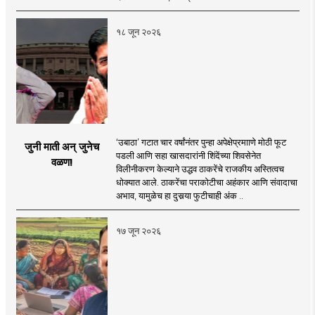
१८ जून २०२६
‘उबाठा’ गटात चार वर्षांनंतर पुन्हा अपेक्षेप्रमााणे मोठी फूट
जुनी माती अन् जुनेच
पडली आणि सहा खासदारांनी शिंदेंच्या शिवसेनेत
वळण!
विलीनीकरण केल्याने उद्धव ठाकरेंचे राजकीय अस्तित्वच
धोक्यात आले. ठाकरेंचा पराकोटीचा अहंकार आणि संवादाचा
अभाव, यामुळेच हा दुसर्‍या फुटीचाही अंक ..
१७ जून २०२६