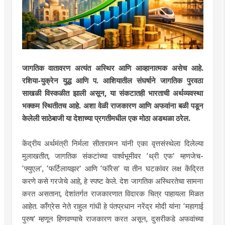
जागतिक वातावरण अत्यंत अस्थिर आणि आव्हानात्मक असेच आहे.
रशिया-युक्रेन युद्ध आणि प. आशियातील संघर्षाने जागतिक पुरवठा
साखळी विस्कळीत झाली असून, या संकटातही भारताची अर्थव्यवस्था
भक्कम स्थितीतच आहे. अशा वेळी राजकारण आणि अफवांना बळी पडून
केलेली साठेबाजी या देशाच्या प्रगतीमधील एक मोठा अडथळा ठरेल.
केंद्रीय अर्थमंत्री निर्मला सीतारामन यांनी एका वृत्तसंस्थेला दिलेल्या
मुलाखतीत, जागतिक संकटांच्या पार्श्वभूमीवर ‘थ्री एफ’ म्हणजेच-
‘फ्युएल’, ‘फर्टिलायझर’ आणि ‘फॉरेस’ या तीन घटकांवर लक्ष केंद्रित
करणे कसे गरजेचे आहे, हे स्पष्ट केले. देश जागतिक अस्थिरतेचा सामना
करत असताना, देशांतर्गत राजकारणात विदारक चित्र पाहायला मिळत
आहेत. काँग्रेस नेते राहुल गांधी हे पंतप्रधान नरेंद्र मोदी यांना ‘महागाई
पुरुष’ म्हणून हिणवण्याचे राजकारण करत असून, दुसरीकडे अफवांच्या