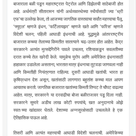
बाजाराला बळी पडून महाराष्ट्रात पेट्रोल आणि डिझेलची साठेबाजी होत
आहे. अर्थमंत्री सीतारामन यांनी अर्थव्यवस्थेच्या स्थैर्यासाठी ज्या ‘थ्री
एफ’चा उल्लेख केला, तो आजच्या जागतिक वास्तवाचा सर्वांत महत्त्वाचा पैलू.
‘फ्युएल’ म्हणजे इंधन, ‘फर्टिलायझर’ म्हणजे खते आणि ‘फॉरेस’ म्हणजे
विदेशी चलन; पहिली आघाडी इंधनाची आहे. युद्धामुळे आंतरराष्ट्रीय
बाजारात कच्च्या तेलाच्या किमतीत सातत्याने चढ-उतार होत आहेत. केंद्र
सरकारने अत्यंत मुत्सद्देगिरीने पावले उचलत, रशियाकडून सवलतीच्या
दरात कच्चे तेल खरेदी केले. यामुळेच युरोप आणि अमेरिकेत इंधनासाठी
हाहाकार उडालेला असताना, भारतात मात्र इंधनाचा तुटवडा जाणवला नाही
आणि किमतीही नियंत्रणात राहिल्या. दुसरी आघाडी खतांची. भारत हा
कृषिप्रधान देश असून, खतांसाठी लागणारा बहुतांश कच्चा माल आपण
आयातच करतो. जागतिक बाजारात खतांच्या किमती तिप्पट ते चौपट वाढल्या
आहेत. मात्र, सरकारने या दरवाढीचा बोजा बळीराजावर पडू दिला नाही.
सरकारने सुमारे अडीच लाख कोटी रुपयांचे, खत अनुदानाचे ओझे
स्वतःच्या खांद्यावर घेतले. देशाच्या अन्नसुरक्षेसाठी उचललेले हे एक
ऐतिहासिक पाऊल आहे.
तिसरी आणि अत्यंत महत्त्वाची आघाडी विदेशी चलनाची. अमेरिकेच्या