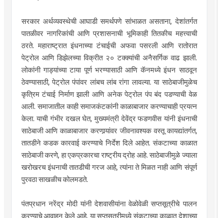
सरकार अर्थव्यवस्थेची आघाडी समर्थपणे सांभाळत असताना, देशांतर्गत
पातळीवर नागरिकांची आणि प्रशासनाची भूमिकाही तितकीच महत्त्वाची
ठरते. महाराष्ट्रात इंधनाच्या टंचाईची अफवा पसरली आणि रातोरात
पेट्रोल आणि डिझेलच्या विक्रीत २० टक्क्यांची अनैसर्गिक वाढ झाली.
लोकांनी गाड्यांच्या टाया पूर्ण भरण्यासाठी आणि कॅनमध्ये इंधन साठवून
ठेवण्यासाठी, पेट्रोल पंपांवर लांबच लांब रांगा लावल्या. या साठेबाजीमुळेच
कृत्रिम टंचाई निर्माण झाली आणि अनेक पेट्रोल पंप बंद पडण्याची वेळ
आली. समाजातील काही समाजकंटकांनी काळाबाजार करण्याचाही प्रयत्न
केला. याची गंभीर दखल घेत, मुख्यमंत्री देवेंद्र फडणवीस यांनी इंधनाची
साठेबाजी आणि काळाबाजार करणार्‍यांवर जीवनावश्यक वस्तू कायद्यांतर्गत,
तातडीने कडक कारवाई करण्याचे निर्देश दिले आहेत. संकटाच्या काळात
साठेबाजी करणे, हा एकप्रकारचा राष्ट्रीय द्रोह आहे. साठेबाजीमुळे ज्याला
खरोखरच इंधनाची तातडीची गरज आहे, त्यांना ते मिळत नाही आणि संपूर्ण
पुरवठा साखळीच कोलमडते.
पंतप्रधान नरेंद्र मोदी यांनी देशवासीयांना वेळोवेळी सप्तसूत्रीचे पालन
करण्याचे आवाहन केले आहे. या सप्तसूत्रीमध्ये संकटाच्या काळात देशाच्या