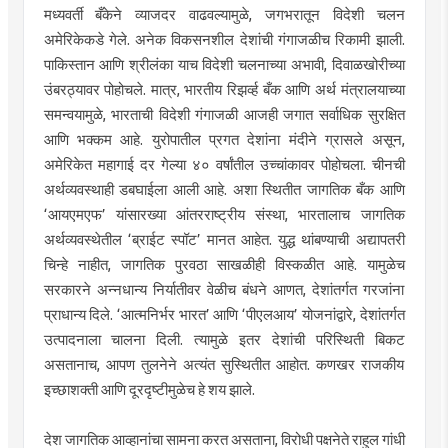
मध्यवर्ती बँकेने व्याजदर वाढवल्यामुळे, जगभरातून विदेशी चलन
अमेरिकेकडे गेले. अनेक विकसनशील देशांची गंगाजळीच रिकामी झाली.
पाकिस्तान आणि श्रीलंका याच विदेशी चलनाच्या अभावी, दिवाळखोरीच्या
उंबरठ्यावर पोहोचले. मात्र, भारतीय रिझर्व्ह बँक आणि अर्थ मंत्रालयाच्या
समन्वयामुळे, भारताची विदेशी गंगाजळी आजही जगात सर्वाधिक सुरक्षित
आणि भक्कम आहे. युरोपातील प्रगत देशांना मंदीने ग्रासले असून,
अमेरिकेत महागाई दर गेल्या ४० वर्षांतील उच्चांकावर पोहोचला. चीनची
अर्थव्यवस्थाही डबघाईला आली आहे. अशा स्थितीत जागतिक बँक आणि
‘आयएमएफ’ यांसारख्या आंतरराष्ट्रीय संस्था, भारतालाच जागतिक
अर्थव्यवस्थेतील ‘ब्राईट स्पॉट’ मानत आहेत. युद्ध थांबण्याची अद्यापतरी
चिन्हे नाहीत, जागतिक पुरवठा साखळीही विस्कळीत आहे. यामुळेच
सरकारने अन्नधान्य निर्यातीवर वेळीच बंधने आणत, देशांतर्गत गरजांना
प्राधान्य दिले. ‘आत्मनिर्भर भारत’ आणि ‘पीएलआय’ योजनांद्वारे, देशांतर्गत
उत्पादनाला चालना दिली. त्यामुळे इतर देशांची परिस्थिती बिकट
असतानाच, आपण तुलनेने अत्यंत सुस्थितीत आहोत. कणखर राजकीय
इच्छाशक्ती आणि दूरदृष्टीमुळेच हे शय झाले.
देश जागतिक आव्हानांचा सामना करत असताना, विरोधी पक्षनेते राहुल गांधी