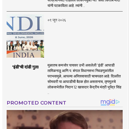
पंतप्रधानपदी राहिलेले लोकनियुक्त नेते’ असा किताब मोदी
यांनी पटकाविला आहे. त्यांनी ..
०९ जून २०२६
मुळातच कमजोर पायावर उभी असलेली ‌‘इंडी‌’ आघाडी
‘इंडी‌’ची दांडी गुल!
तामिळनाडू आणि प. बंगाल विधानसभा निवडणुकांतील
पराभवामुळे, आपल्या अस्तित्वासाठी चाचपडत आहे. दिल्लीत
सोमवारी या आघाडीची बैठक होत असतानाच, तृणमूलचे
लोकसभेतील निदान 12 खासदार केंद्रीय मंत्री भूपेंद्र सिंह
..