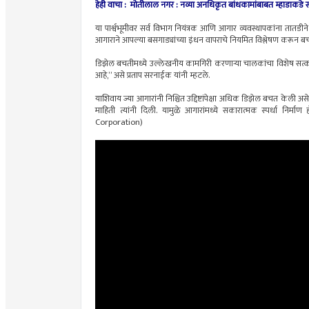
हेही वाचा : मोतीलाल नगर : नव्या अनधिकृत बांधकामांबाबत म्हाडाकडे सात
या पार्श्वभूमीवर सर्व विभाग नियंत्रक आणि आगार व्यवस्थापकांना तातडीने 
आगाराने आपल्या बसगाड्यांच्या इंधन वापराचे नियमित विश्लेषण करून 
डिझेल बचतीमध्ये उल्लेखनीय कामगिरी करणाऱ्या चालकांचा विशेष सत्कार 
आहे,” असे प्रताप सरनाईक यांनी म्हटले.
याशिवाय ज्या आगारांनी निश्चित उद्दिष्टांपेक्षा अधिक डिझेल बचत केली अ
माहिती त्यांनी दिली. यामुळे आगारांमध्ये सकारात्मक स्पर्धा निर
Corporation)