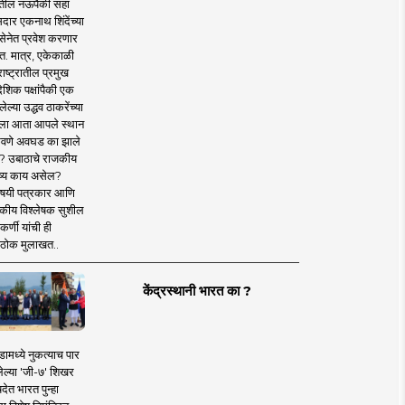
तील नऊपैकी सहा
दार एकनाथ शिंदेंच्या
सेनेत प्रवेश करणार
त. मात्र, एकेकाळी
ाष्ट्रातील प्रमुख
देशिक पक्षांपैकी एक
ल्या उद्धव ठाकरेंच्या
षाला आता आपले स्थान
वणे अवघड का झाले
? उबाठाचे राजकीय
ष्य काय असेल?
िषयी पत्रकार आणि
कीय विश्लेषक सुशील
र्णी यांची ही
ठोक मुलाखत..
केंद्रस्थानी भारत का ?
ामध्ये नुकत्याच पार
ेल्या 'जी-७' शिखर
देत भारत पुन्हा