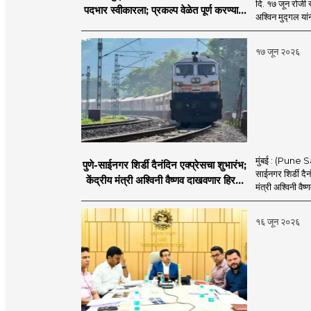
दि. १७ जून रोजी 
पदभार स्वीकारला; प्रकल्प वेळेत पूर्ण करण्यास
अश्विन मुद्गल यां
प्राधान्य देणार : अश्विन मुद्गल
१७ जून २०२६
मुंबई : (Pune Sa
पुणे-साईनगर शिर्डी दैनंदिन एक्प्रेसचा शुभारंभ;
साईनगर शिर्डी दैनं
केंद्रीय मंत्री अश्विनी वैष्णव दाखवणार हिरवा
मंत्री अश्विनी वैष्
झेंडा
१६ जून २०२६