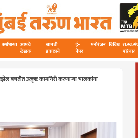
अर्थभारत
आमचे
आमची
ई-
मनोरंजन
विविध
रा.स्व.स
लेखक
प्रकाशने
पेपर
परिवार
िझेल बचतीत उत्कृष्ट कामगिरी करणाऱ्या चालकांना