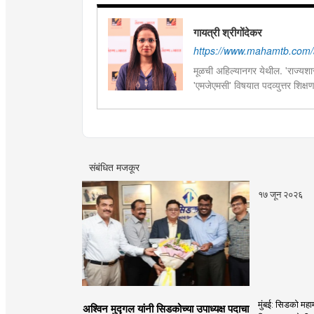
गायत्री श्रीगोंदेकर
https://www.mahamtb.com/a
मूळची अहिल्यानगर येथील. 'राज्यशास्
'एमजेएमसी' विषयात पदव्युत्तर शिक्ष
सद्यस्थितीत 'इन्फ्रास्ट्रक्चर आणि ड
फिल्ड रिपोर्ट आणि लेखनात रस.
संबंधित मजकूर
१७ जून २०२६
मुंबई: सिडको महाम
अश्विन मुद्गल यांनी सिडकोच्या उपाध्यक्ष पदाचा