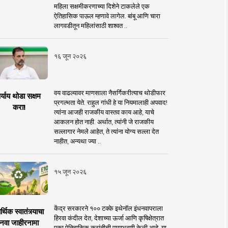
महिला सक्षमीकरणाच्या दिशेने टाकलेले एक
ऐतिहासिक पाऊल म्हणावे लागेल. बांबू आणि चारा
लागवडीतून महिलांसाठी शाश्वत ..
१६ जून २०२६
वय वाढल्यावर माणसाला नैसर्गिकरीत्याच थोडीफार
र्याय थोडा सक्षम
प्रगल्भता येते. राहुल गांधी हे या नियमालाही अपवाद!
करा!
त्यांना आजही राजकीय वास्तव काय आहे, याचे
आकलन होत नाही. अर्थात, त्यांनी जे राजकीय
सल्लागार नेमले आहेत, ते त्यांना योग्य सल्ला देत
नाहीत, अन्यथा ज्या ..
१५ जून २०२६
केंद्र सरकारने १०० टक्के इथेनॉल इंधनवापराला
्थिक स्वातंत्र्याचा
हिरवा कंदील देत, देशाच्या ऊर्जा आणि कृषिक्षेत्रात
नवा जाहीरनामा
एका ऐतिहासिक क्रांतीची पायाभरणी केली आहे. या