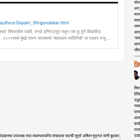
संघक
अन् 
माध्
समा
uthors/Gayatri_Shrigondekar.html
जपण
त्र' विषयातील पदवी. रानडे इन्स्टिट्यूट मधून (सा.फु.पुणे विद्यापीठ)
आदर्
ण. २०१९मध्ये मुंबई तरुण भारतमध्ये 'मंत्रालय प्रतिनिधी' या पदावर रुजू.
'सम
आपट
ेव्हलपमेंट' विशेष प्रतिनिधी म्हणून कार्यरत. राज्यातील पायाभूत सुविधांविषयी
जीवन
शिव
ऐति
उद्ध
नव्य
प्रय
आता 
काही
राज
उडा
ंडळाच्या उपाध्यक्ष तथा व्यवस्थापकीय संचालक पदाची सूत्रे अश्विन मुद्गल यांनी बुधवार,