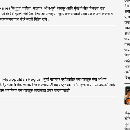
एकदा
देश
Rane) सिंधुदुर्ग, नाशिक, पालघर, औंध-पुणे, नागपूर आणि मुंबई येथील निवडक सहा
अमेर
्ये बंदरे क्षेत्राशी संबंधित विशेष अभ्यासक्रम सुरू करण्यासाठी आवश्यक तयारी करण्यात
फ्रा
्स्यव्यवसाय व बंदरे मंत्री नितेश राणे ..
जपा
सात
अर्थ
भार
गेल्
भार
निमं
आहे.
भारत
अधो
दिसू
i Metropolitan Region) मुंबई महानगर प्रदेशातील बस वाहतूक सेवा अधिक
ेंद्रित आणि तंत्रज्ञानाधारित करण्यासाठी महाराष्ट्र शासनाने महत्त्वाचे पाऊल उचलले आहे.
ाने एकात्मिक बस वाहतूक आराखडा तयार करण्यासाठी ..
संयु
घोष
जून 
विधव