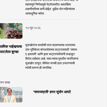
महत्त्वपूर्ण निर्णयामुळे पेट्रोलवरील अवलंबित्व
लक्षणीयरीत्या कमी होईल. पुढील दोन महिन्यांतच
अत्याधुनिक फ्लेस ..
१३ जून २०२६
घुसखोरांना मायदेशी परत पाठवण्याच्या भारताच्या
लामिक भाईचार्‍याचा
ठाम भूमिकेला बांगलादेशच्या कट्टरतावादी ‘जमात-
फाटलेला बुरखा
ए-इस्लामी’ आणि इतर कट्टरपंथीयांनी कडाडून
विरोध दर्शवला आहे. स्वतःच्याच मुस्लीम नागरिकांना
घुसखोर ठरवून, सीमेवर मानवी ढाल उभारण्याची
त्यांची वल्गना ही जागतिक ..
रुर वाचा
'समाजव्रती' हभप सुयोग आपटे