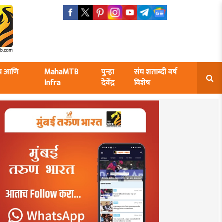
ंघ आणि
MahaMTB
पुन्हा
संघ शताब्दी वर्ष
Infra
देवेंद्र
विशेष