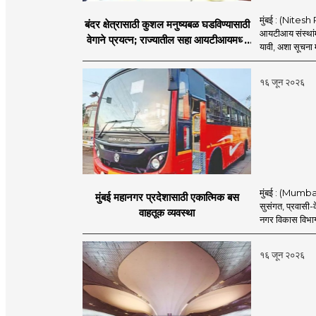
मुंबई : (Nitesh 
बंदर क्षेत्रासाठी कुशल मनुष्यबळ घडविण्यासाठी
आयटीआय संस्थांमध
वेगाने प्रयत्न; राज्यातील सहा आयटीआयमध्ये
यावी, अशा सूचना मत
विशेष अभ्यासक्रम - मंत्री नितेश राणे
१६ जून २०२६
मुंबई : (Mumba
मुंबई महानगर प्रदेशासाठी एकात्मिक बस
सुसंगत, प्रवासी-क
वाहतूक व्यवस्था
नगर विकास विभाग
१६ जून २०२६