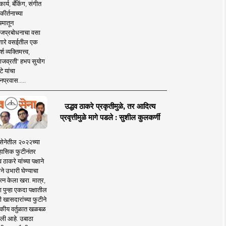
ार्य, बँकिंग, संगीत
कीर्तनाच्या
यमातून
जप्रबोधनाचा वसा
ारे वसईतील एक
श व्यक्तिमत्त्व,
ाजव्रती' हभप सुयोग
े यांचा
प्रवास.....
उद्धव ठाकरे प्रकृतीमुळे, तर आदित्य
प्रवृत्तीमुळे मागे पडले : सुशील कुलकर्णी
सेनेतील २०२२च्या
हासिक फुटीनंतर
व ठाकरे यांच्या पक्षाने
ाने उभारी घेण्याचा
त्न केला खरा. मात्र,
पुन्हा एकदा पक्षातील
 खासदारांच्या फुटीने
कीय वर्तुळात खळबळ
ली आहे. उबाठा