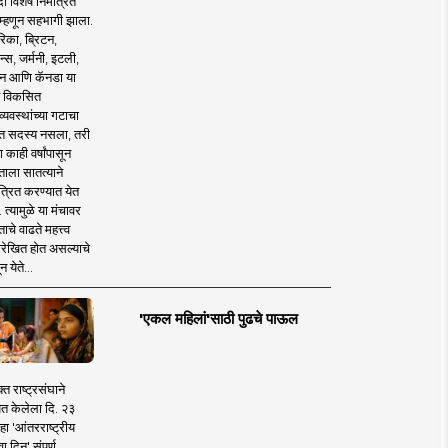
 विशेष निमंत्रित
 म्हणून सहभागी झाला.
िका, ब्रिटन,
न्स, जर्मनी, इटली,
न आणि कॅनडा या
 विकसित
व्यवस्थांच्या गटाचा
त सदस्य नसला, तरी
या काही वर्षांपासून
ताला सातत्याने
त्रित करण्यात येत
 त्यामुळे या मंचावर
ाचे वाढते महत्त्व
रेखित होत असल्याचे
न येते...
'एकल महिलां'साठी पुढचे पाऊल
क्त राष्ट्रसंघाने
ित केलेला दि. २३
हा 'आंतरराष्ट्रीय
ा दिन' संपूर्ण