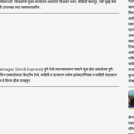
गटा
स्वीकारली. सिडकोचे मुख्य कार्यालय असलेले सिडको भवन, सीबीडी बेलापूर, नवी मुंबई येथे
खास
नी उपाध्यक्ष तथा व्यवस्थापकीय ..
शिव
आहे
महार
प्रा
असले
पक्
टिक
आहे
भवि
याव
inagar Shirdi Express) पुणे रेल्वे स्थानकावरून नव्याने सुरू होत असलेल्या पुणे-
राज
दिन एक्सप्रेसला केंद्रीय रेल्वे, माहिती व प्रसारण तसेच इलेक्ट्रॉनिक्स व माहिती तंत्रज्ञान
कुलक
णव हे हिरवा झेंडा दाखवून ..
रोख
कॅनड
पडल
परिष