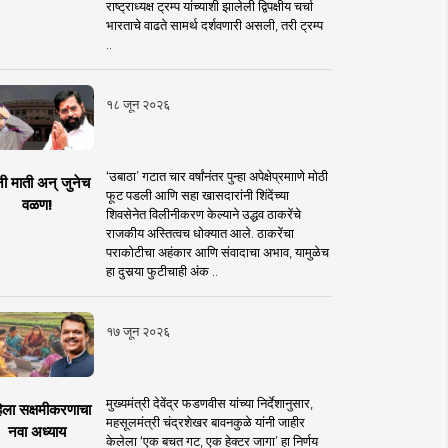
राष्ट्राध्यक्ष ट्रम्प यांच्याशी झालेली द्विपक्षीय चर्चा
भारताचे वाढते सामर्थ दर्शवणारी असली, तरी ट्रम्प
..
१८ जून २०२६
‘उबाठा’ गटात चार वर्षांनंतर पुन्हा अपेक्षेप्रमााणे मोठी
नी माती अन् जुनेच
फूट पडली आणि सहा खासदारांनी शिंदेंच्या
वळण!
शिवसेनेत विलीनीकरण केल्याने उद्धव ठाकरेंचे
राजकीय अस्तित्वच धोक्यात आले. ठाकरेंचा
पराकोटीचा अहंकार आणि संवादाचा अभाव, यामुळेच
हा दुसर्‍या फुटीचाही अंक ..
१७ जून २०२६
मुख्यमंत्री देवेंद्र फडणवीस यांच्या निर्देशानुसार,
िला सक्षमीकरणाचा
महसूलमंत्री चंद्रशेखर बावनकुळे यांनी जाहीर
नवा अध्याय
केलेला ‘एक बचत गट, एक हेक्टर जागा’ हा निर्णय