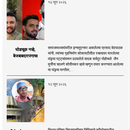
१३ जून २०२६
समाजमाध्यमांवरील इन्फ्लुएन्सर असलेल्या प्रसाद वेदपाठक
घोडचूक नव्हे,
यांनी, त्यांच्या गृहनिर्माण सोसायटीतील रस्त्यावर मारलेल्या
बेजबाबदारपणाच!
पांढर्‍या पट्ट्यांवरून उठवलेले वादळ सर्वदूर पोहोचले. जैन
मुनींना चालणे सोयीस्कर व्हावे म्हणून तयार करण्यात आलेल्या
या पांढर्‍या मार्गांवर, ..
१२ जून २०२६
विधान परिषद निवडणुकीच्या निमित्ताने काँग्रेसमधील