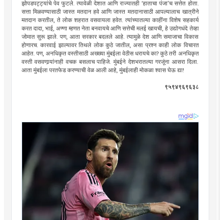
झोपडपट्ट्यांचे पेव फुटले. त्यावेळी देशात आणि राज्यातही ‘हाताचा पंजा’च सत्तेत होता.
सत्ता मिळवण्यासाठी जास्त मतदान हवे आणि जास्त मतदानासाठी आपल्यालाच खात्रीने
मतदान करतील, ते लोक शहरात वसवायला हवेत. त्यांच्यातल्या काहींना विशेष सहकार्य
करत दादा, भाई, अण्णा म्हणत नेता बनवायचे आणि सत्तेची मलई खायची, हे उद्योगधंदे तेव्हा
जोमात सुरू झाले. पण, आता सरकार बदलले आहे. त्यामुळे देश आणि समाजाचा विकास
होणारच. कारवाई झाल्यावर तिथले लोक कुठे जातील, असा प्रश्न काही लोक विचारत
आहेत. पण, अनधिकृत वस्तीसाठी अख्ख्या मुंबईला वेठीस धरायचे का? कुठे तरी अनधिकृत
वस्ती वसवणार्‍यांनाही वचक बसलाच पाहिजे. मुंबईने देशभरातल्या गरजूंना आसरा दिला.
आता मुंबईला परतफेड करण्याची वेळ आली आहे, मुंबईलाही मोकळा श्वास घेऊ द्या!
९५९४९६९६३८