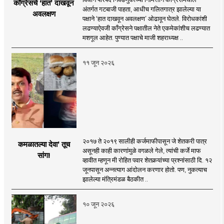
काँग्रेसचे ‘हात’ दाखवून
अंतर्गत गटबाजी पाहता, आधीच गलितगात्र झालेल्या या
अवलक्षण
पक्षाने ‘हात दाखवून अवलक्षण’ ओढावून घेतले. विरोधकांशी
लढण्याऐवजी काँग्रेसने पक्षातील नेते एकमेकांशीच लढण्यात
मशगूल आहेत. पुण्यात पक्षाचे माजी शहराध्यक्ष ..
११ जून २०२६
२०१७ ते २०१९ सालीही कर्जमाफीपासून जे शेतकरी पात्र
कमळातल्या देवा’ तूच
असूनही काही कारणांमुळे वगळले गेले, त्यांची कर्जे माफ
सांग!
व्हावीत म्हणून मी रोहित पवार शेतकर्‍यांच्या प्रश्नांसाठी दि. १२
जूनपासून अन्नत्याग आंदोलन करणार होतो. पण, नुकत्याच
झालेल्या मंत्रिमंडळ बैठकीत ..
१० जून २०२६