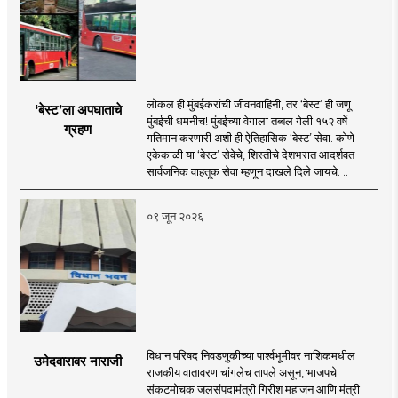
लोकल ही मुंबईकरांची जीवनवाहिनी, तर ‘बेस्ट’ ही जणू
‘बेस्ट’ला अपघाताचे
मुंबईची धमनीच! मुंबईच्या वेगाला तब्बल गेली १५२ वर्षे
ग्रहण
गतिमान करणारी अशी ही ऐतिहासिक ‘बेस्ट’ सेवा. कोणे
एकेकाळी या ‘बेस्ट’ सेवेचे, शिस्तीचे देशभरात आदर्शवत
सार्वजनिक वाहतूक सेवा म्हणून दाखले दिले जायचे. ..
०९ जून २०२६
विधान परिषद निवडणुकीच्या पार्श्वभूमीवर नाशिकमधील
उमेदवारावर नाराजी
राजकीय वातावरण चांगलेच तापले असून, भाजपचे
संकटमोचक जलसंपदामंत्री गिरीश महाजन आणि मंत्री