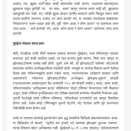
अर्थात, त्या ‘झुरळ पार्टी’बद्दल काही म्हणायचेच नाही कारण, यथावच्च महाराष्ट्रात
झुरळाला पाहून कुणीही ‘या... या! बसा... बसा!’ म्हणून स्वागत करत नाही की, झुरळाला
आवडूनही घेत नाही. पण, तरीही झुरळ होऊन घाणीत बरबटणे आणि चिरडून मरून जाणे
यातच काहींना स्वारस्य असेल, तर काय करावे? पण, या सगळ्या गदारोळात साहेबांच्या
निष्ठावानांना प्रश्न पडला आहे की, पूर्वी ‘कोण आला रे कोण आला?’ या प्रश्नाला उत्तर
‘वाघ आला...’ असे द्यायचो. पण, आता ‘कोण आला रे कोण आला?’ प्रश्नाला उत्तर काय
द्यायचे?
मुंबईला मोकळा श्वास हवा!
चोरी, दगडफेक याची भीती बाळगत प्रवास करणारा मुंबईकर, याच परिसरातून प्रवास
करायचा. इथे काही अघटित घडले, तर दाद मागणार कुठे? कारण, ‘मिया भाय’ म्हणून या
झोपडपट्टीमध्ये प्रचंड एकी होती. दुसरे असे की, ही झोपडपट्टी रेल्वेच्या कोट्यवधी
रुपयांच्या जागेवर अनधिकृतरीत्या वसलेली होती. त्यामुळे या मार्गाचा विकास करणे रेल्वेला
केवळ एका गरीबनगरमुळेच शक्य नव्हते. मात्र, न्यायालयाच्या आदेशाने सरकार आणि
प्रशासनाने, गरीबनगर झोपडपट्टीतील अनधिकृत झोपड्या-दुकाने तोडली
(न्यायालयाच्या आदेशानुसार वैध असलेली १०० घरे तोडली नाहीत.) मात्र, आता वांद्रे,
गरीबनगरमधील ‘अतिक्रमण हटाव’ मोहिमेनंतर ‘वांद्रे टर्मिनस’ विस्ताराला गती मिळणार
असून, वांद्रे टर्मिनस पुनर्विकासात थेट पश्चिम द्रुतगती मार्गाच्या जोडणीचे नियोजन आहे.
भुयारी मेट्रोमुळे वांद्रे टर्मिनस भविष्यात, ‘मल्टिमोडल ट्रान्सपोर्ट हब’ म्हणून विकसित
होणार आहे. तसेच वांद्रे टर्मिनसहून भुयारी मेट्रोने, थेट गेटवेला आणि पूर्व उपनगरात
पोहोचणेही शक्य होणार आहे.
असो या नगरावर कारवाई झाल्यानंतर एका वृद्ध व्यक्तीचा व्हिडिओ समाजमाध्यमावर आला.
या व्हिडिओत तो म्हणतो, "सुनील दत्त असते, तर आमच्या झोपड्या तुटल्या नसत्या.’
त्याचा विश्वास खोटा अजिबातच नाही. मुंबईमध्ये ६० ते ८०च्या दशकात, सर्वसाधारणपणे