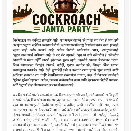
सिनेमातला एक प्रसिद्ध डायलॉग आहे, ‘एक मच्छर आदमी को **डा बना देता हैं’ पण, इथे
तर एका ‘झुरळ’ संज्ञेनेच अख्ख्या विरोधी पक्षाच्या सत्तापिपासू नेत्यांना कायचे काय (शब्दही
सुचत नाही असे) बनवले आहे. अनेक विरोधी पक्षनेत्यांना त्यात, ‘आदुराजें’नाही
‘झुरळ’बद्दल सार्थ अभिमान आहे. ते तर थेट म्हणाले, "हम भी सारे कॉकरोच हैं कॉकरोच
आसानी से मरता नही” वाटते एकेकाला झुरळ व्हावे, लोकांनी आपला तिरस्कार करावा
किंवा आपल्याला चिरडून टाकावे. तरीही, प्रश्न उरतोच की, चिरडून किंवा क्षणात
तडफडूनच मरायचेच आहे, तेही कुणाचेही भले न करता? त्यात इतके सुख कसले आणि
अभिमान कसला? पण, नाही! वैज्ञानिकाला जेव्हा शोध लागला, तेव्हा तो जितक्या आनंदाने
‘युरेका युरेका’ म्हणाला असेल, त्याच्या करोडपटीने राज्य आणि देशातल्या विरोधी पक्षाच्या
अंगी ‘झुरळ’ संज्ञा मिळाल्यावर उत्साह संचारला आहे.
चार दिवस शेळीसारखे जगण्यापेक्षा एक दिवस वाघासारखे जगावे, असे म्हणणारे आणि कृती
करणारे अनेक विचारवंत या महाराष्ट्रात जन्माला आले. ‘सेनेचा ढाण्या वाघ...’ वगैरे वगैरे
शब्द या महाराष्ट्राने कितीवेळा एकले असतील, याची गणतीच नाही. पण, त्याच
महाराष्ट्रात आज आदित्य ठाकरे ‘हम भी सारे कॉकरोच?’ असल्याचे म्हणत आहेत, अरेरे...
विरोधी पक्षाची मानसिकता अत्यंत नैराश्यात गेली आहे. सत्ता नाही, सत्तेतून मिळणारे
उपभोग नाहीत, सत्तेची शक्ती नाही, मग आता उअरले काय? बरे, देशात नरेंद्र आणि
राज्यात देवेंद्र सरकार असल्याने, काहीही केले तरी पुन्हा लवकर सत्ता मिळणे नाही. मग
करायचे काय? तर, ‘मैं भी झुरळ, तू भी झुरळ’ म्हणत, लोकांचे नसलेले लक्ष वेधून घ्यायचे.