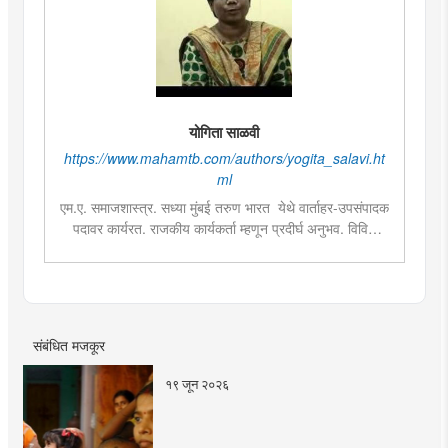
योगिता साळवी
https://www.mahamtb.com/authors/yogita_salavi.ht
ml
एम.ए. समाजशास्त्र. सध्या मुंबई तरुण भारत येथे वार्ताहर-उपसंपादक
पदावर कार्यरत. राजकीय कार्यकर्ता म्हणून प्रदीर्घ अनुभव. विविध
सामाजिक प्रश्‍नांच्या अभ्यासाची आवड व लिखाण. वस्त्यांचे वास्तव हे
मुंबई तरुण भारतमधील लोकप्रिय सदराच्या लेखिका.
संबंधित मजकूर
१९ जून २०२६