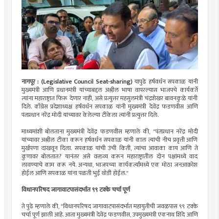
नागपूर : (Legislative Council Seat-sharing)
यापुढे हर्षवर्धन सपकाळ यांनी
मुख्यमंत्री आणि प्रधानमंत्री यांच्याबद्दल अश्लील भाषा वापरल्यास भाजपचे कार्यकर्ते
त्यांना महाराष्ट्रात फिरू देणार नाही, असे प्रत्युत्तर महसुलमंत्री चंद्रशेखर बावनकुळे यांनी
दिले. काँग्रेस प्रदेशाध्यक्ष हर्षवर्धन सपकाळ यांनी मुख्यमंत्री देवेंद्र फडणवीस आणि
पंतप्रधान नरेंद्र मोदी यांच्यावर केलेल्या टीकेला त्यांनी प्रत्युत्तर दिले.
माध्यमांशी बोलताना मुख्यमंत्री देवेंद्र फडणवीस म्हणाले की, "पंतप्रधान नरेंद्र मोदी
यांच्यावर अश्लील टीका करून हर्षवर्धन सपकाळ यांनी काल त्यांची नीच प्रवृत्ती आणि
मुर्खपणा दाखवून दिला. सपकाळ यांची उंची किती, त्यांचा आवाका काय आणि ते
कुणावर बोलतात? यानंतर असे वक्तव्य करून महाराष्ट्रातील दोन पक्षांमध्ये वाद
लावण्याचे काम करू नये. अन्यथा, भाजपच्या कार्यकर्त्यांमध्ये एक मोठा जनआक्रोश
होईल आणि सपकाळ यांना पळती भुई थोडी होईल."
विधानपरिषद जागावाटपासंदर्भात ९९ टक्के चर्चा पूर्ण
ते पुढे म्हणाले की, "विधानपरिषद जागावाटपासंदर्भात महायुतीची जवळपास ९९ टक्के
चर्चा पूर्ण झाली आहे. आता मुख्यमंत्री देवेंद्र फडणवीस, उपमुख्यमंत्री एकनाथ शिंदे आणि