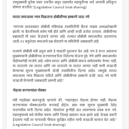
उपमुख्यमंत्री सुनेत्रा पवार एकत्रित बसून उद्यापर्यंत महायुतीच्या सर्व जागांची अधिकृत
घोषणा करतील."(Legislative Council Seat-sharing)
मराठा समाजाला न्याय मिळताना ओबीसींच्या हक्काचे जाऊ नये
"मागच्या आठवड्यात ओबीसी मंत्रिमंडळ उपसमितीची बैठक माझ्या अध्यक्षतेखाली
झाली. या बैठकीमध्ये सर्वच मंत्री होते आणि आम्ही काही अजेंडा ठरवला. ओबीसींच्या
प्रश्नांसाठी मी स्वतः केंद्राकडे जाणार आहे. राज्यात ओबीसी समाजातील अठरापगड
जाती, १२ बलुतेदार समाजाचे प्रश्न सोडवणे या समितीची जबाबदारी आहे.
राज्याचे ओबीसी मंत्री अतुल सावे हे यासाठी पुढाकार घेत आहे. पण हे करत असताना
मुख्यमंत्र्यांनी ओबीसीच्या कल्याणाकरिता दिलेल्या योजना पुढे नेणे आणि समाजापर्यंत
पोहोचवणेही गरजेचे आहे. तसेच मराठा आणि ओबीसी समाज समोरासमोर येणार नाही,
या ताटातले त्या ताटात आणि त्या ताटातले या ताटात जाणार नाही याची काळजी
घेण्याच्या सूचना मुख्यमंत्र्यांनी दोन्ही उपसमितींना दिल्या आहेत. त्यामुळे मराठा
समाजाला न्याय मिळाला पाहिजे आणि ओबीसींच्या हक्काचे काही जाऊ नये याची
काळजी घेण्याची जबाबदारी आमची आहे."
गोहत्या करणाऱ्यांवर मोक्का
मंत्री चंद्रशेखर बावनकुळे म्हणाले की, "महाराष्ट्रात गोहत्या होणार नाही. गोहत्या
करणाऱ्यांवर मोक्काअंतर्गत कारवाई होईल, अशा स्पष्ट सूचना मुख्यमंत्री देवेंद्र
फडणवीस यांनी दिल्या आहेत. गोमातेला कुणीही हात लावण्याचा प्रयत्न करू नये.
महाराष्ट्रामध्ये सर्व पोलीस यंत्रणा आणि जिल्हा प्रशासन सज्ज झाले आहे. केवळ बकरी
ईदलाच नाही तर यानंतरही गौमाता सुरक्षित राहील याची काळजी सरकार घेत आहे."
(Legislative Council Seat-sharing)