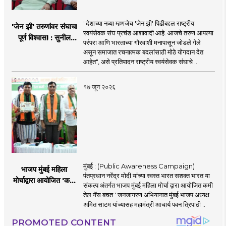
"देशाच्या नव्या म्हणजेच 'जेन झी' पिढीबद्दल राष्ट्रीय
'जेन झी' तरुणांवर संघाचा
स्वयंसेवक संघ प्रचंड आशावादी आहे. आजचे तरुण आपल्या
पूर्ण विश्वास! : सुनील
परंपरा आणि भारताच्या गौरवाशी मनापासून जोडले गेले
आंबेकर
असून समाजात रचनात्मक बदलांसाठी मोठे योगदान देत
आहेत", असे प्रतिपादन राष्ट्रीय स्वयंसेवक संघाचे ..
१७ जून २०२६
मुंबई : (Public Awareness Campaign)
भाजप मुंबई महिला
पंतप्रधान नरेंद्र मोदी यांच्या स्वस्त भारत सशक्त भारत या
मोर्चाद्वारा आयोजित 'कमी
संकल्प अंतर्गत भाजप मुंबई महिला मोर्चा द्वारा आयोजित कमी
तेल गॅस बचत ' उपक्रम
तेल गॅस बचत ' जनजागरण अभियानात मुंबई भाजप अध्यक्ष
अमित साटम यांच्यासह महामंत्री आचार्य पवन त्रिपाठी ..