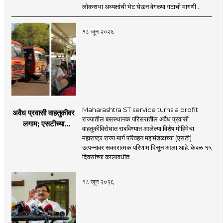
प्रश्नचिन्ह? ठाकरे ब्रँड
लोकसभा अध्यक्षांची भेट घेऊन वेगळ्या गटाची मागणी ..
नेमका कुठे चुकला?
१८ जून २०२६
Maharashtra ST service turns a profit
अवैध प्रवासी वाहतुकीवर
राज्यातील बसस्थानक परिसरातील अवैध प्रवासी
लगाम; एसटीच्या
वाहतुकीविरोधात राबविण्यात आलेल्या विशेष मोहिमेचा
उत्पन्नात १५ दिवसांत
महाराष्ट्र राज्य मार्ग परिवहन महामंडळाच्या (एसटी)
४३.८३ कोटींची वाढ!
उत्पन्नावर सकारात्मक परिणाम दिसून आला आहे. केवळ १५
दिवसांच्या कालावधीत ..
१८ जून २०२६