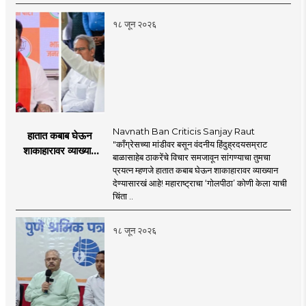
प्रस्ताव
१८ जून २०२६
Navnath Ban Criticis Sanjay Raut
हातात कबाब घेऊन
"काँग्रेसच्या मांडीवर बसून वंदनीय हिंदुह्रदयसम्राट
शाकाहारावर व्याख्यान
बाळासाहेब ठाकरेंचे विचार समजावून सांगण्याचा तुमचा
देण्यासारखा राऊत यांचा
प्रयत्न म्हणजे हातात कबाब घेऊन शाकाहारावर व्याख्यान
प्रयत्न - नवनाथ बन
देण्यासारखं आहे! महाराष्ट्राचा ‘गोलपीठा’ कोणी केला याची
चिंता ..
१८ जून २०२६