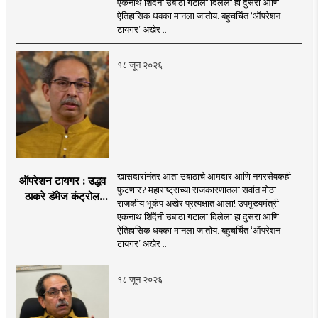
एकनाथ शिंदेंनी उबाठा गटाला दिलेला हा दुसरा आणि
नगरसेवकही शिंदेंच्या
ऐतिहासिक धक्का मानला जातोय. बहुचर्चित ‘ऑपरेशन
वाटेवर?
टायगर’ अखेर ..
१८ जून २०२६
खासदारांनंतर आता उबाठाचे आमदार आणि नगरसेवकही
ऑपरेशन टायगर : उद्धव
फुटणार? महाराष्ट्राच्या राजकारणातला सर्वात मोठा
ठाकरे डॅमेज कंट्रोल
राजकीय भूकंप अखेर प्रत्यक्षात आला! उपमुख्यमंत्री
करण्यात सपशेल अपयशी!
एकनाथ शिंदेंनी उबाठा गटाला दिलेला हा दुसरा आणि
सहा खासदारांनंतर
ऐतिहासिक धक्का मानला जातोय. बहुचर्चित ‘ऑपरेशन
आमदारांसह नगरसेवकही
टायगर’ अखेर ..
शिंदेंकडे जाण्याच्या चर्चा
सुरू
१८ जून २०२६