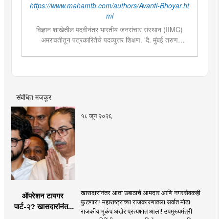
https://www.mahamtb.com/authors/Avanti-Bhoyar.ht
ml
विज्ञान शाखेतील पदवीनंतर भारतीय जनसंचार संस्थान (IIMC)
अमरावतीतून पत्रकारितेचे पदव्युत्तर शिक्षण. 'दै. मुंबई तरुण
भारत'मध्ये वेब उपसंपादक या पदावर कार्यरत. शेती, साहित्य,
राजकारण या विषयात विशेष रस. हस्तकला, संगीत आणि कविता
लेखनाचा छंद....
संबंधित मजकूर
१८ जून २०२६
खासदारांनंतर आता उबाठाचे आमदार आणि नगरसेवकही
ऑपरेशन टायगर
फुटणार? महाराष्ट्राच्या राजकारणातला सर्वात मोठा
पार्ट-२? खासदारांनंतर
राजकीय भूकंप अखेर प्रत्यक्षात आला! उपमुख्यमंत्री
आता आमदार आणि