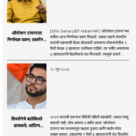
(Shiv Sena UBT rebel MP) 'ऑपरेशन टायगर'च्या
ऑपरेशन टायगरला
चर्चेला आज निर्णायक वळण मिळाले. उबाठा पक्षाने संसदीय
निर्णायक वळण; ठाकरेंच्या
दलाची महत्त्वाची बैठक बोलावली असताना लोकसभेतील ९
बैठकीला ६ खासदार
पैकी केवळ ३ खासदार उपस्थित राहिले, तर चर्चेत असलेल्या
गैरहजर, थेट शिंदे सेनेत
६ खासदारांनी बैठकीकडे पाठ फिरवली. त्यामुळे ठाकरे ..
विलीन होण्याचा प्रस्ताव?
१८ जून २०२६
२०२२ सालची एकनाथ शिंदेंची पहिली बंडखोरी, उबाठा पचवू
शिवसेनेचे बालेकिल्ले
शकली नाही, तोच अवघ्या ४ वर्षांत आता 'ऑपरेशन
ढासळले; आदित्य
टायगर'च्या माध्यमातून पक्षाला दुसरा आणि सर्वात मोठा
ठाकरेंच्या नेतृत्वावरच
धक्का बसला. उबाठाच्या ९ पैकी ६ खासदारांनी थेट दिल्लीत