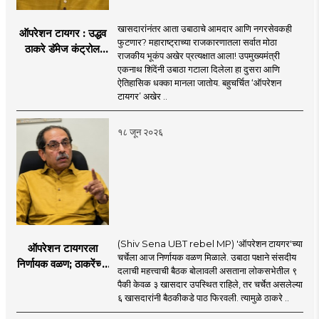
खासदारांनंतर आता उबाठाचे आमदार आणि नगरसेवकही
ऑपरेशन टायगर : उद्धव
फुटणार? महाराष्ट्राच्या राजकारणातला सर्वात मोठा
ठाकरे डॅमेज कंट्रोल
राजकीय भूकंप अखेर प्रत्यक्षात आला! उपमुख्यमंत्री
करण्यात सपशेल अपयशी!
एकनाथ शिंदेंनी उबाठा गटाला दिलेला हा दुसरा आणि
सहा खासदारांनंतर
ऐतिहासिक धक्का मानला जातोय. बहुचर्चित ‘ऑपरेशन
आमदारांसह नगरसेवकही
टायगर’ अखेर ..
शिंदेंकडे जाण्याच्या चर्चा
सुरू
१८ जून २०२६
(Shiv Sena UBT rebel MP) 'ऑपरेशन टायगर'च्या
ऑपरेशन टायगरला
चर्चेला आज निर्णायक वळण मिळाले. उबाठा पक्षाने संसदीय
निर्णायक वळण; ठाकरेंच्या
दलाची महत्त्वाची बैठक बोलावली असताना लोकसभेतील ९
बैठकीला ६ खासदार
पैकी केवळ ३ खासदार उपस्थित राहिले, तर चर्चेत असलेल्या
गैरहजर, थेट शिंदे सेनेत
६ खासदारांनी बैठकीकडे पाठ फिरवली. त्यामुळे ठाकरे ..
विलीन होण्याचा प्रस्ताव?