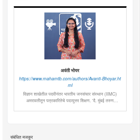
अवंती भोयर
https://www.mahamtb.com/authors/Avanti-Bhoyar.ht
ml
विज्ञान शाखेतील पदवीनंतर भारतीय जनसंचार संस्थान (IIMC)
अमरावतीतून पत्रकारितेचे पदव्युत्तर शिक्षण. 'दै. मुंबई तरुण
भारत'मध्ये वेब उपसंपादक या पदावर कार्यरत. शेती, साहित्य,
राजकारण या विषयात विशेष रस. हस्तकला, संगीत आणि कविता
लेखनाचा छंद....
संबंधित मजकूर