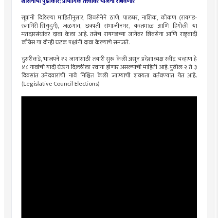
शासनाचा पुढाकार; प्रायोगिक तत्त्वावर योजना राबवणार
सूत्रांनी दिलेल्या माहितीनुसार, शिवसेनेने ठाणे, पालघर, नाशिक, कोकण (रायगड-
रत्नागिरी-सिंधुदुर्ग), जळगाव, छत्रपती संभाजीनगर, यवतमाळ आणि हिंगोली या
मतदारसंघांवर दावा केला आहे. तसेच रायगडच्या जागेवर शिवसेना आणि राष्ट्रवादी
काँग्रेस या दोन्ही घटक पक्षांनी दावा केल्याचे समजते.
दुसरीकडे, भाजपने १२ जागांसाठी तयारी सुरू केली असून प्रदेशाध्यक्ष रवींद्र चव्हाण हे
४८ नावांची यादी घेऊन दिल्लीला रवाना होणार असल्याची माहिती आहे. पुढील २ ते ३
दिवसांत उमेदवारांची नावे निश्चित केली जाण्याची शक्यता वर्तवण्यात येत आहे.
(Legislative Council Elections)