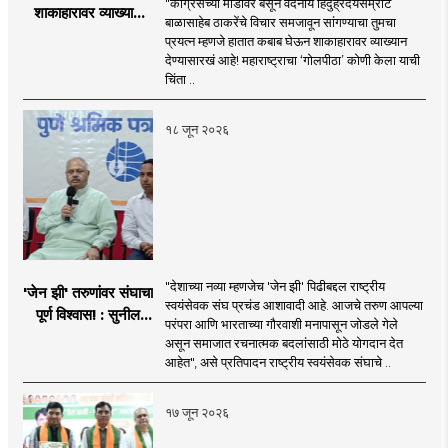
"काँग्रेसच्या मांडीवर बसून वंदनीय हिंदुह्रदयसम्राट
शाकाहारावर व्याख्यान
बाळासाहेब ठाकरेंचे विचार समजावून सांगण्याचा तुमचा
देण्यासारखा राऊत यांचा
प्रयत्न म्हणजे हातात कबाब घेऊन शाकाहारावर व्याख्यान
प्रयत्न - नवनाथ बन
देण्यासारखं आहे! महाराष्ट्राचा ‘गोलपीठा’ कोणी केला याची
चिंता ..
१८ जून २०२६
"देशाच्या नव्या म्हणजेच 'जेन झी' पिढीबद्दल राष्ट्रीय
'जेन झी' तरुणांवर संघाचा
स्वयंसेवक संघ प्रचंड आशावादी आहे. आजचे तरुण आपल्या
पूर्ण विश्वास! : सुनील
परंपरा आणि भारताच्या गौरवाशी मनापासून जोडले गेले
आंबेकर
असून समाजात रचनात्मक बदलांसाठी मोठे योगदान देत
आहेत", असे प्रतिपादन राष्ट्रीय स्वयंसेवक संघाचे ..
१७ जून २०२६