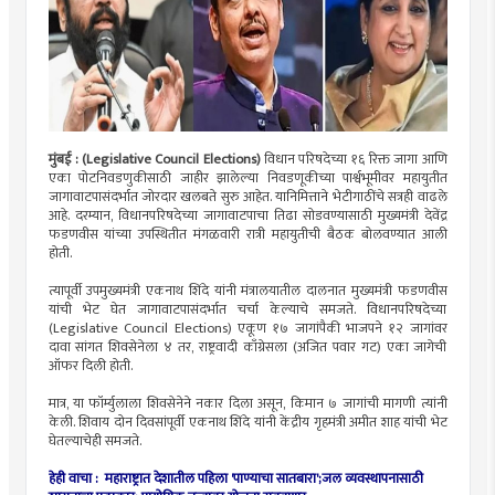
मुंबई : (Legislative Council Elections)
विधान परिषदेच्या १६ रिक्त जागा आणि
एका पोटनिवडणुकीसाठी जाहीर झालेल्या निवडणूकीच्या पार्श्वभूमीवर महायुतीत
जागावाटपासंदर्भात जोरदार खलबते सुरु आहेत. यानिमित्ताने भेटीगाठींचे सत्रही वाढले
आहे. दरम्यान, विधानपरिषदेच्या जागावाटपाचा तिढा सोडवण्यासाठी मुख्यमंत्री देवेंद्र
फडणवीस यांच्या उपस्थितीत मंगळवारी रात्री महायुतीची बैठक बोलवण्यात आली
होती.
त्यापूर्वी उपमुख्यमंत्री एकनाथ शिंदे यांनी मंत्रालयातील दालनात मुख्यमंत्री फडणवीस
यांची भेट घेत जागावाटपासंदर्भात चर्चा केल्याचे समजते. विधानपरिषदेच्या
(Legislative Council Elections) एकूण १७ जागांपैकी भाजपने १२ जागांवर
दावा सांगत शिवसेनेला ४ तर, राष्ट्रवादी काँग्रेसला (अजित पवार गट) एका जागेची
ऑफर दिली होती.
मात्र, या फॉर्म्युलाला शिवसेनेने नकार दिला असून, किमान ७ जागांची मागणी त्यांनी
केली. शिवाय दोन दिवसांपूर्वी एकनाथ शिंदे यांनी केंद्रीय गृहमंत्री अमीत शाह यांची भेट
घेतल्याचेही समजते.
हेही वाचा : महाराष्ट्रात देशातील पहिला 'पाण्याचा सातबारा';जल व्यवस्थापनासाठी