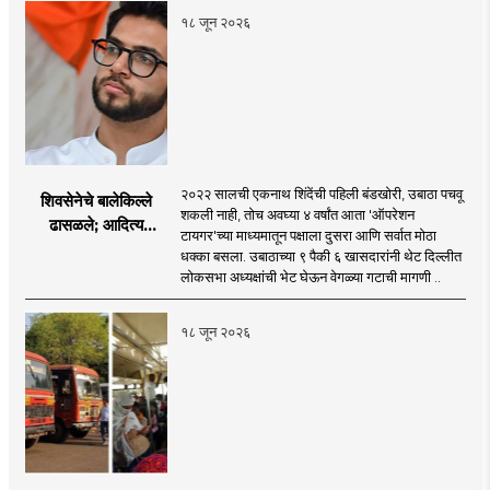
१८ जून २०२६
२०२२ सालची एकनाथ शिंदेंची पहिली बंडखोरी, उबाठा पचवू
शिवसेनेचे बालेकिल्ले
शकली नाही, तोच अवघ्या ४ वर्षांत आता 'ऑपरेशन
ढासळले; आदित्य
टायगर'च्या माध्यमातून पक्षाला दुसरा आणि सर्वात मोठा
ठाकरेंच्या नेतृत्वावरच
धक्का बसला. उबाठाच्या ९ पैकी ६ खासदारांनी थेट दिल्लीत
प्रश्नचिन्ह? ठाकरे ब्रँड
लोकसभा अध्यक्षांची भेट घेऊन वेगळ्या गटाची मागणी ..
नेमका कुठे चुकला?
१८ जून २०२६