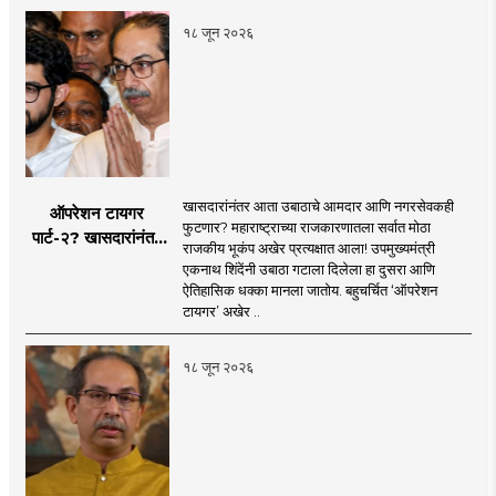
१८ जून २०२६
खासदारांनंतर आता उबाठाचे आमदार आणि नगरसेवकही
ऑपरेशन टायगर
फुटणार? महाराष्ट्राच्या राजकारणातला सर्वात मोठा
पार्ट-२? खासदारांनंतर
राजकीय भूकंप अखेर प्रत्यक्षात आला! उपमुख्यमंत्री
आता आमदार आणि
एकनाथ शिंदेंनी उबाठा गटाला दिलेला हा दुसरा आणि
नगरसेवकही शिंदेंच्या
ऐतिहासिक धक्का मानला जातोय. बहुचर्चित ‘ऑपरेशन
वाटेवर?
टायगर’ अखेर ..
१८ जून २०२६