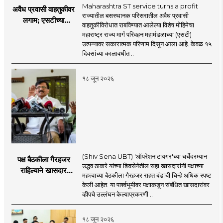
Maharashtra ST service turns a profit
अवैध प्रवासी वाहतुकीवर
राज्यातील बसस्थानक परिसरातील अवैध प्रवासी
लगाम; एसटीच्या
वाहतुकीविरोधात राबविण्यात आलेल्या विशेष मोहिमेचा
उत्पन्नात १५ दिवसांत
महाराष्ट्र राज्य मार्ग परिवहन महामंडळाच्या (एसटी)
४३.८३ कोटींची वाढ!
उत्पन्नावर सकारात्मक परिणाम दिसून आला आहे. केवळ १५
दिवसांच्या कालावधीत ..
१८ जून २०२६
(Shiv Sena UBT) 'ऑपरेशन टायगर'च्या चर्चेदरम्यान
पक्ष बैठकीला गैरहजर
उद्धव ठाकरे यांच्या शिवसेनेतील सहा खासदारांनी पक्षाच्या
राहिल्याने खासदार
महत्त्वाच्या बैठकीला गैरहजर राहत बंडाची चिन्हे अधिक स्पष्ट
अपात्र ठरू शकतात का?
केली आहेत. या पार्श्वभूमीवर पक्षाकडून संबंधित खासदारांवर
व्हीप आणि कायदा नेमकं
व्हीपचे उल्लंघन केल्याप्रकरणी ..
काय सांगतो?
१८ जून २०२६