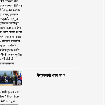
तील नऊपैकी सहा
दार एकनाथ शिंदेंच्या
सेनेत प्रवेश करणार
त. मात्र, एकेकाळी
ाष्ट्रातील प्रमुख
देशिक पक्षांपैकी एक
ल्या उद्धव ठाकरेंच्या
षाला आता आपले स्थान
वणे अवघड का झाले
? उबाठाचे राजकीय
ष्य काय असेल?
िषयी पत्रकार आणि
कीय विश्लेषक सुशील
र्णी यांची ही
ठोक मुलाखत..
केंद्रस्थानी भारत का ?
ामध्ये नुकत्याच पार
ेल्या 'जी-७' शिखर
देत भारत पुन्हा