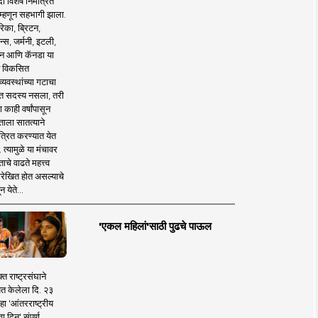
 विशेष निमंत्रित
 म्हणून सहभागी झाला.
िका, ब्रिटन,
न्स, जर्मनी, इटली,
न आणि कॅनडा या
 विकसित
व्यवस्थांच्या गटाचा
त सदस्य नसला, तरी
या काही वर्षांपासून
ताला सातत्याने
त्रित करण्यात येत
 त्यामुळे या मंचावर
ाचे वाढते महत्त्व
रेखित होत असल्याचे
न येते...
'एकल महिलां'साठी पुढचे पाऊल
क्त राष्ट्रसंघाने
ित केलेला दि. २३
हा 'आंतरराष्ट्रीय
ा दिन' संपूर्ण