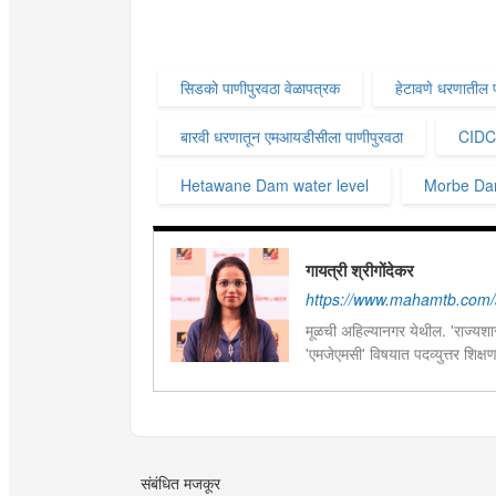
सिडको पाणीपुरवठा वेळापत्रक
हेटावणे धरणातील प
बारवी धरणातून एमआयडीसीला पाणीपुरवठा
CIDC
Hetawane Dam water level
Morbe Da
गायत्री श्रीगोंदेकर
https://www.mahamtb.com/a
मूळची अहिल्यानगर येथील. 'राज्यशास्
'एमजेएमसी' विषयात पदव्युत्तर शिक्ष
सद्यस्थितीत 'इन्फ्रास्ट्रक्चर आणि ड
फिल्ड रिपोर्ट आणि लेखनात रस.
संबंधित मजकूर