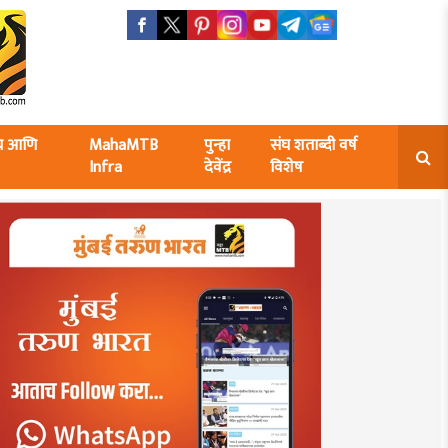
ंघ आणि
MahaMTB
पुन्हा
संघ शताब्दी वर्ष
Infra
देवेंद्र
विशेष