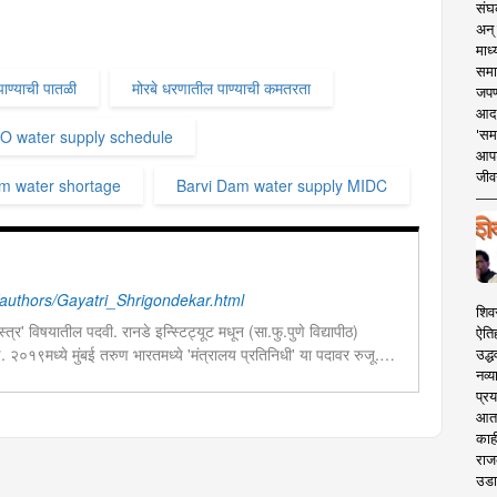
संघक
अन् 
माध्
समा
ाण्याची पातळी
मोरबे धरणातील पाण्याची कमतरता
जपण
आदर्
'सम
O water supply schedule
आपट
जीवन
m water shortage
Barvi Dam water supply MIDC
uthors/Gayatri_Shrigondekar.html
शिव
त्र' विषयातील पदवी. रानडे इन्स्टिट्यूट मधून (सा.फु.पुणे विद्यापीठ)
ऐति
ण. २०१९मध्ये मुंबई तरुण भारतमध्ये 'मंत्रालय प्रतिनिधी' या पदावर रुजू.
उद्ध
नव्य
ेव्हलपमेंट' विशेष प्रतिनिधी म्हणून कार्यरत. राज्यातील पायाभूत सुविधांविषयी
प्रय
आता 
काही
राज
उडा