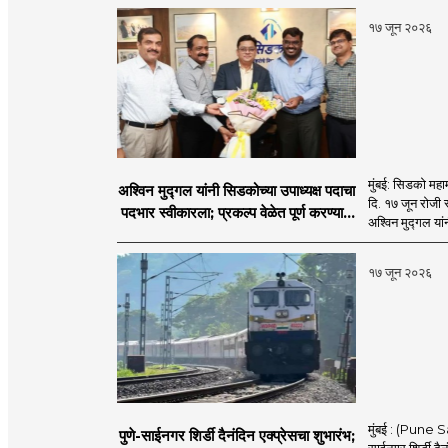
१७ जून २०२६
मुंबई: सिडको महाम
अश्विन मुद्गल यांनी सिडकोच्या उपाध्यक्ष पदाचा
दि. १७ जून रोजी 
पदभार स्वीकारला; प्रकल्प वेळेत पूर्ण करण्यास
अश्विन मुद्गल यां
प्राधान्य देणार : अश्विन मुद्गल
१७ जून २०२६
मुंबई : (Pune Sa
पुणे-साईनगर शिर्डी दैनंदिन एक्प्रेसचा शुभारंभ;