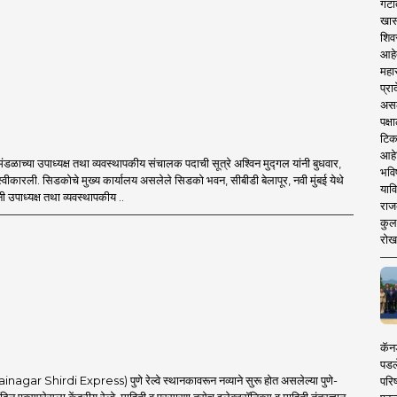
गटा
खास
शिव
आहे
महार
प्रा
असले
पक्
टिक
आहे
ंडळाच्या उपाध्यक्ष तथा व्यवस्थापकीय संचालक पदाची सूत्रे अश्विन मुद्गल यांनी बुधवार,
भवि
स्वीकारली. सिडकोचे मुख्य कार्यालय असलेले सिडको भवन, सीबीडी बेलापूर, नवी मुंबई येथे
याव
नी उपाध्यक्ष तथा व्यवस्थापकीय ..
राज
कुलक
रोख
कॅनड
पडल
inagar Shirdi Express) पुणे रेल्वे स्थानकावरून नव्याने सुरू होत असलेल्या पुणे-
परिष