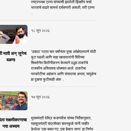
राष्ट्राध्यक्ष ट्रम्प यांच्याशी झालेली द्विपक्षीय चर्चा
भारताचे वाढते सामर्थ दर्शवणारी असली, तरी ट्रम्प
..
१८ जून २०२६
‘उबाठा’ गटात चार वर्षांनंतर पुन्हा अपेक्षेप्रमााणे मोठी
नी माती अन् जुनेच
फूट पडली आणि सहा खासदारांनी शिंदेंच्या
वळण!
शिवसेनेत विलीनीकरण केल्याने उद्धव ठाकरेंचे
राजकीय अस्तित्वच धोक्यात आले. ठाकरेंचा
पराकोटीचा अहंकार आणि संवादाचा अभाव, यामुळेच
हा दुसर्‍या फुटीचाही अंक ..
१७ जून २०२६
मुख्यमंत्री देवेंद्र फडणवीस यांच्या निर्देशानुसार,
िला सक्षमीकरणाचा
महसूलमंत्री चंद्रशेखर बावनकुळे यांनी जाहीर
नवा अध्याय
केलेला ‘एक बचत गट, एक हेक्टर जागा’ हा निर्णय