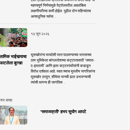
महत्त्वपूर्ण निर्णयामुळे पेट्रोलवरील अवलंबित्व
लक्षणीयरीत्या कमी होईल. पुढील दोन महिन्यांतच
अत्याधुनिक फ्लेस ..
१३ जून २०२६
घुसखोरांना मायदेशी परत पाठवण्याच्या भारताच्या
लामिक भाईचार्‍याचा
ठाम भूमिकेला बांगलादेशच्या कट्टरतावादी ‘जमात-
फाटलेला बुरखा
ए-इस्लामी’ आणि इतर कट्टरपंथीयांनी कडाडून
विरोध दर्शवला आहे. स्वतःच्याच मुस्लीम नागरिकांना
घुसखोर ठरवून, सीमेवर मानवी ढाल उभारण्याची
त्यांची वल्गना ही जागतिक ..
रुर वाचा
'समाजव्रती' हभप सुयोग आपटे