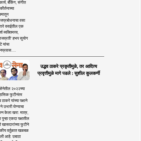
ार्य, बँकिंग, संगीत
कीर्तनाच्या
यमातून
जप्रबोधनाचा वसा
ारे वसईतील एक
श व्यक्तिमत्त्व,
ाजव्रती' हभप सुयोग
े यांचा
प्रवास.....
उद्धव ठाकरे प्रकृतीमुळे, तर आदित्य
प्रवृत्तीमुळे मागे पडले : सुशील कुलकर्णी
सेनेतील २०२२च्या
हासिक फुटीनंतर
व ठाकरे यांच्या पक्षाने
ाने उभारी घेण्याचा
त्न केला खरा. मात्र,
पुन्हा एकदा पक्षातील
 खासदारांच्या फुटीने
कीय वर्तुळात खळबळ
ली आहे. उबाठा