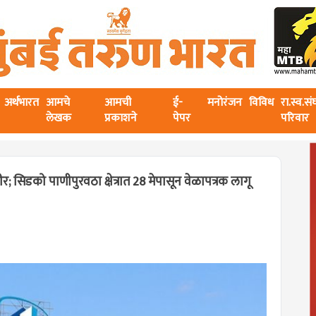
अर्थभारत
आमचे
आमची
ई-
मनोरंजन
विविध
रा.स्व.स
लेखक
प्रकाशने
पेपर
परिवार
सिडको पाणीपुरवठा क्षेत्रात 28 मेपासून वेळापत्रक लागू