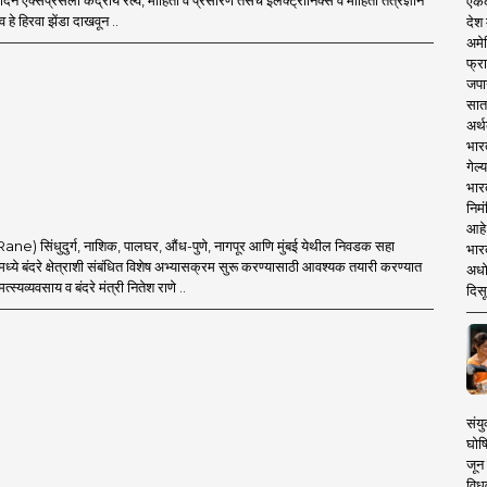
दिन एक्सप्रेसला केंद्रीय रेल्वे, माहिती व प्रसारण तसेच इलेक्ट्रॉनिक्स व माहिती तंत्रज्ञान
एकदा
णव हे हिरवा झेंडा दाखवून ..
देश
अमेर
फ्रा
जपा
सात
अर्थ
भार
गेल्
भार
निमं
आहे.
Rane) सिंधुदुर्ग, नाशिक, पालघर, औंध-पुणे, नागपूर आणि मुंबई येथील निवडक सहा
भारत
्ये बंदरे क्षेत्राशी संबंधित विशेष अभ्यासक्रम सुरू करण्यासाठी आवश्यक तयारी करण्यात
अधो
्स्यव्यवसाय व बंदरे मंत्री नितेश राणे ..
दिसू
संयु
घोष
जून 
विधव