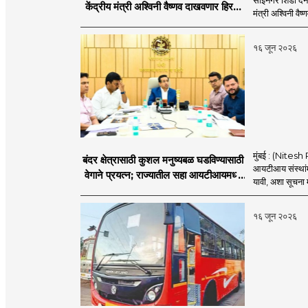
साईनगर शिर्डी दैनं
केंद्रीय मंत्री अश्विनी वैष्णव दाखवणार हिरवा
मंत्री अश्विनी वैष्
झेंडा
१६ जून २०२६
मुंबई : (Nitesh 
बंदर क्षेत्रासाठी कुशल मनुष्यबळ घडविण्यासाठी
आयटीआय संस्थांमध
वेगाने प्रयत्न; राज्यातील सहा आयटीआयमध्ये
यावी, अशा सूचना मत
विशेष अभ्यासक्रम - मंत्री नितेश राणे
१६ जून २०२६