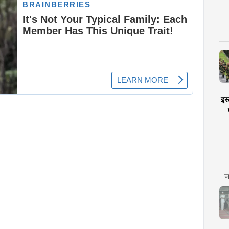
इस्
ज