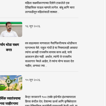
महिला सक्षमीकरणाच्या दिशेने टाकलेले एक
ऐतिहासिक पाऊल म्हणावे लागेल. बांबू आणि चारा
लागवडीतून महिलांसाठी शाश्वत ..
१६ जून २०२६
वय वाढल्यावर माणसाला नैसर्गिकरीत्याच थोडीफार
र्याय थोडा सक्षम
प्रगल्भता येते. राहुल गांधी हे या नियमालाही अपवाद!
करा!
त्यांना आजही राजकीय वास्तव काय आहे, याचे
आकलन होत नाही. अर्थात, त्यांनी जे राजकीय
सल्लागार नेमले आहेत, ते त्यांना योग्य सल्ला देत
नाहीत, अन्यथा ज्या ..
१५ जून २०२६
केंद्र सरकारने १०० टक्के इथेनॉल इंधनवापराला
्थिक स्वातंत्र्याचा
हिरवा कंदील देत, देशाच्या ऊर्जा आणि कृषिक्षेत्रात
नवा जाहीरनामा
एका ऐतिहासिक क्रांतीची पायाभरणी केली आहे. या