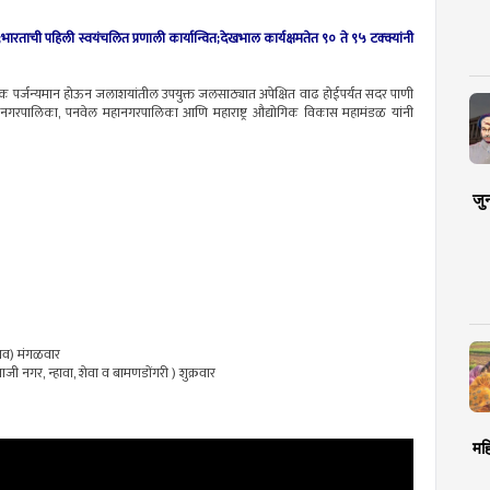
ान्वित;भारताची पहिली स्वयंचलित प्रणाली कार्यान्वित;देखभाल कार्यक्षमतेत ९० ते ९५ टक्क्यांनी
कारक पर्जन्यमान होऊन जलाशयांतील उपयुक्त जलसाठ्यात अपेक्षित वाढ होईपर्यंत सदर पाणी
हानगरपालिका, पनवेल महानगरपालिका आणि महाराष्ट्र औद्योगिक विकास महामंडळ यांनी
जु
 गाव) मंगळवार
जी नगर, न्हावा, शेवा व बामणडोंगरी ) शुक्रवार
मह