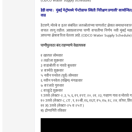
(CIDCO Water Supply Schedule)
हेही वाचा : मुंबई मेट्रोमध्ये ‘पॅन्टोग्राफ स्थिती निरीक्षण प्रणाली’ कार्य
वाढ
हेटवणे, मोरबे व इतर संबंधित जलस्रोतांच्या पाणलोट क्षेत्रात समाधान
कपात लागू राहील. अशाप्रकारचा पाणी कपातीचा निर्णय नवी मुंबई म
आपल्या क्षेत्राकरिता घेतला आहे. (CIDCO Water Supply Schedule)
पाणीपुरवठा बंद राहण्याचे वेळापत्रक
१ खारघर सोमवार
२ तळोजा शुक्रवार
३ कळंबोली व नावडे बुधवार
४ कामोठे शुक्रवार
५ नवीन पनवेल (पूर्व) सोमवार
६ नवीन पनवेल (पश्चिम) मंगळवार
७ करंजाडे गुरुवार
८ काळुंद्रे शुक्रवार
९ उलवे (सेक्टर-२, ३, ५, ६, १९, १९ए, २०, २१, २३, गव्हाण गाव व मोरावे
१० उलवे (सेक्टर-८, ८ए , ९, १०बी, १६, १६ए, १५, १७, १८, २४, कोपर, शिवा
११ अ) उलवे (सेक्टर-२५ व २५ए )
ब) द्रोणागिरी रविवार