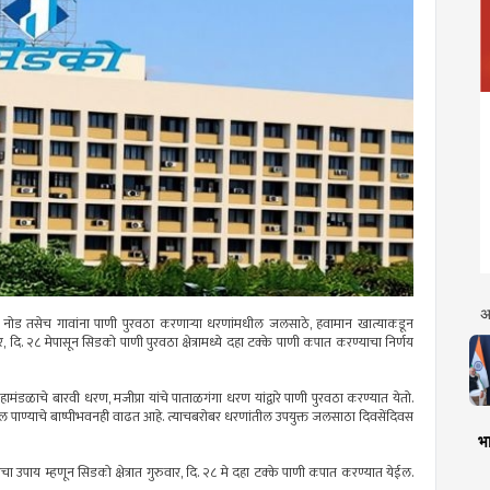
अ
ील नोड तसेच गावांना पाणी पुरवठा करणाऱ्या धरणांमधील जलसाठे, हवामान खात्याकडून
 दि. २८ मेपासून सिडको पाणी पुरवठा क्षेत्रामध्ये दहा टक्के पाणी कपात करण्याचा निर्णय
महामंडळाचे बारवी धरण, मजीप्रा यांचे पाताळगंगा धरण यांद्वारे पाणी पुरवठा करण्यात येतो.
ील पाण्याचे बाष्पीभवनही वाढत आहे. त्याचबरोबर धरणांतील उपयुक्त जलसाठा दिवसेंदिवस
भा
ीचा उपाय म्हणून सिडको क्षेत्रात गुरुवार, दि. २८ मे दहा टक्के पाणी कपात करण्यात येईल.