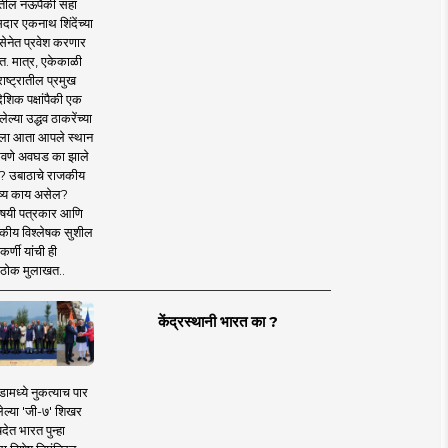
तील नऊपैकी सहा
दार एकनाथ शिंदेंच्या
सेनेत प्रवेश करणार
त. मात्र, एकेकाळी
ाष्ट्रातील प्रमुख
देशिक पक्षांपैकी एक
ल्या उद्धव ठाकरेंच्या
षाला आता आपले स्थान
वणे अवघड का झाले
? उबाठाचे राजकीय
ष्य काय असेल?
िषयी पत्रकार आणि
कीय विश्लेषक सुशील
र्णी यांची ही
ठोक मुलाखत..
केंद्रस्थानी भारत का ?
ामध्ये नुकत्याच पार
ेल्या 'जी-७' शिखर
देत भारत पुन्हा