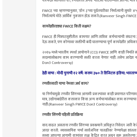
परिषदेत सांगितले की, रणवीरला अनेक नोटिसा पाठवण्यात आल्या; मात्र त्
FWICE च्या म्हणण्यानुसार, ‘डॉन ३’च्या पूर्वतयारीवर निर्मात्यांनी सुमार
निर्मात्यांचे मोठे आर्थिक नुकसान होऊ शकते.(Ranveer Singh FWI
कायदेशीरदृष्ट्या FWICE किती सक्षम?
FWICE ही चित्रपटसृष्टीतील कामगार आणि तांत्रिक कर्मचाऱ्यांची संघटन
देऊ शकते, पण कोणावर सक्तीची बंदी घालण्याचा पूर्ण कायदेशीर अधिकार
२०१७ मध्ये भारतीय स्पर्धा आयोगाने (CCI) FWICE आणि काही निर्माते संघट
सदस्यांसोबतच काम करण्याची सक्ती करता येणार नाही. तसेच आदेश
Don3 Controversy)
हेही वाचा : मोदी युगाची १२ वर्षे: कलम ३७० ते डिजिटल इंडिया; भारताच्या 
रणवीरसाठी याचा नेमका अर्थ काय?
या निर्णयामुळे रणवीर सिंगच्या आगामी प्रकल्पांवर काही प्रमाणात परिणाम
मात्र, उद्योगाबाहेरील कलाकार किंवा अन्य कर्मचाऱ्यांसोबत काम करण्याचा 
नाही.(Ranveer Singh FWICE Don3 Controversy)
रणवीर सिंगची पहिली प्रतिक्रिया
वाद वाढत असताना रणवीर सिंगच्या प्रवक्त्याने अधिकृत निवेदन जारी केले.
आदर करतो. व्यावसायिक चर्चा सार्वजनिक पातळीवर नेण्यापेक्षा शांतता 
सध्या आपल्या आगामी कामांवर लक्ष केंद्रित करत असून सुरू असलेल्या