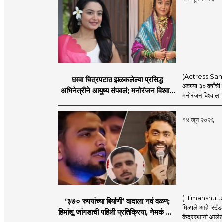
(Actress Sanchi
छावा चित्रपटात झळकलेल्या प्रसिद्ध
अवघ्या ३० वर्षांच
अभिनेत्रीने आयुष्य संपवलं; मनोरंजन विश्वात
मनोरंजन विश्वाला
हळहळ
१४ जून २०२६
(Himanshu Jangd
‘३७० रुपयांच्या बिर्याणी’ वादाला नवं वळण;
मिळाले आहे. स्टँड-
हिमांशू जांगडाची पहिली प्रतिक्रिया, नेमकं काय
केंद्रस्थानी आलेल्