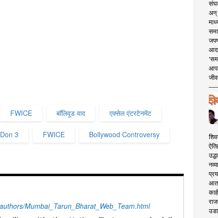
संघक
अन् 
माध्
समा
जपण
आदर्
'सम
आपट
जीवन
FWICE
बॉलिवूड वाद
एक्सेल एंटरटेनमेंट
Don 3
FWICE
Bollywood Controversy
शिव
ऐति
उद्ध
नव्य
प्रय
आता 
काही
राज
/authors/Mumbai_Tarun_Bharat_Web_Team.html
उडा