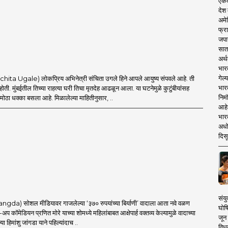
एकदा
देश
अमेर
फ्रा
जपा
सात
अर्थ
भार
गेल्
ta Ugale) लोकप्रिय अभिनेत्री संचिता उगले हिने आपले आयुष्य संपवले आहे. ती
भार
ी होती. मुंबईतील तिच्या राहत्या घरी तिचा मृतदेह आढळून आला. या घटनेमुळे कुटुंबीयांसह
निमं
 मोठा धक्का बसला आहे. मिळालेल्या माहितीनुसार, ..
आहे.
भारत
अधो
दिसू
संयु
a) सोशल मीडियावर गाजलेल्या ‘३७० रुपयांच्या बिर्याणी’ वादाला आता नवे वळण
घोष
अप कॉमेडियन प्रणित मोरे याच्या शोमध्ये महिलांबाबत आक्षेपार्ह वक्तव्य केल्यामुळे वादाच्या
जून 
या हिमांशु जांगडा याने पहिल्यांदाच ..
विधव