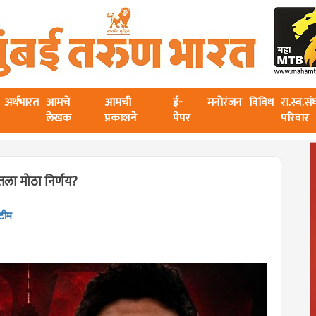
अर्थभारत
आमचे
आमची
ई-
मनोरंजन
विविध
रा.स्व.स
लेखक
प्रकाशने
पेपर
परिवार
तला मोठा निर्णय?
 टीम