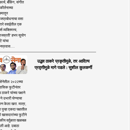
ार्य, बँकिंग, संगीत
कीर्तनाच्या
यमातून
जप्रबोधनाचा वसा
ारे वसईतील एक
श व्यक्तिमत्त्व,
ाजव्रती' हभप सुयोग
े यांचा
प्रवास.....
उद्धव ठाकरे प्रकृतीमुळे, तर आदित्य
प्रवृत्तीमुळे मागे पडले : सुशील कुलकर्णी
सेनेतील २०२२च्या
हासिक फुटीनंतर
व ठाकरे यांच्या पक्षाने
ाने उभारी घेण्याचा
त्न केला खरा. मात्र,
पुन्हा एकदा पक्षातील
 खासदारांच्या फुटीने
कीय वर्तुळात खळबळ
ली आहे. उबाठा