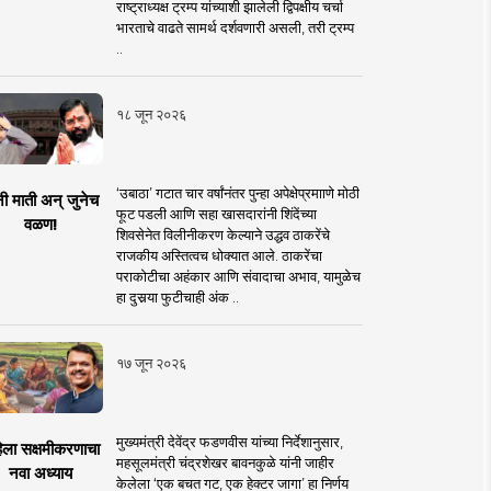
राष्ट्राध्यक्ष ट्रम्प यांच्याशी झालेली द्विपक्षीय चर्चा
भारताचे वाढते सामर्थ दर्शवणारी असली, तरी ट्रम्प
..
१८ जून २०२६
‘उबाठा’ गटात चार वर्षांनंतर पुन्हा अपेक्षेप्रमााणे मोठी
नी माती अन् जुनेच
फूट पडली आणि सहा खासदारांनी शिंदेंच्या
वळण!
शिवसेनेत विलीनीकरण केल्याने उद्धव ठाकरेंचे
राजकीय अस्तित्वच धोक्यात आले. ठाकरेंचा
पराकोटीचा अहंकार आणि संवादाचा अभाव, यामुळेच
हा दुसर्‍या फुटीचाही अंक ..
१७ जून २०२६
मुख्यमंत्री देवेंद्र फडणवीस यांच्या निर्देशानुसार,
िला सक्षमीकरणाचा
महसूलमंत्री चंद्रशेखर बावनकुळे यांनी जाहीर
नवा अध्याय
केलेला ‘एक बचत गट, एक हेक्टर जागा’ हा निर्णय