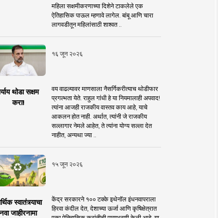
महिला सक्षमीकरणाच्या दिशेने टाकलेले एक
ऐतिहासिक पाऊल म्हणावे लागेल. बांबू आणि चारा
लागवडीतून महिलांसाठी शाश्वत ..
१६ जून २०२६
वय वाढल्यावर माणसाला नैसर्गिकरीत्याच थोडीफार
र्याय थोडा सक्षम
प्रगल्भता येते. राहुल गांधी हे या नियमालाही अपवाद!
करा!
त्यांना आजही राजकीय वास्तव काय आहे, याचे
आकलन होत नाही. अर्थात, त्यांनी जे राजकीय
सल्लागार नेमले आहेत, ते त्यांना योग्य सल्ला देत
नाहीत, अन्यथा ज्या ..
१५ जून २०२६
केंद्र सरकारने १०० टक्के इथेनॉल इंधनवापराला
्थिक स्वातंत्र्याचा
हिरवा कंदील देत, देशाच्या ऊर्जा आणि कृषिक्षेत्रात
नवा जाहीरनामा
एका ऐतिहासिक क्रांतीची पायाभरणी केली आहे. या