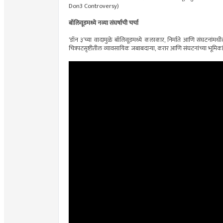
Don3 Controversy)
बॉलिवूडमध्ये नव्या संघर्षाची चर्चा
‘डॉन ३’च्या वादामुळे बॉलिवूडमध्ये कलाकार, निर्माते आणि संघटनांमधील
चित्रपटसृष्टीतील व्यावसायिक जबाबदाऱ्या, करार आणि संघटनांच्या भ