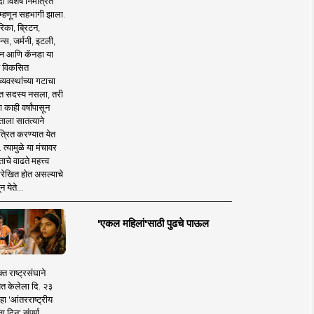
 विशेष निमंत्रित
 म्हणून सहभागी झाला.
िका, ब्रिटन,
न्स, जर्मनी, इटली,
न आणि कॅनडा या
 विकसित
व्यवस्थांच्या गटाचा
त सदस्य नसला, तरी
या काही वर्षांपासून
ताला सातत्याने
त्रित करण्यात येत
 त्यामुळे या मंचावर
ाचे वाढते महत्त्व
रेखित होत असल्याचे
न येते...
'एकल महिलां'साठी पुढचे पाऊल
क्त राष्ट्रसंघाने
ित केलेला दि. २३
हा 'आंतरराष्ट्रीय
ा दिन' संपूर्ण