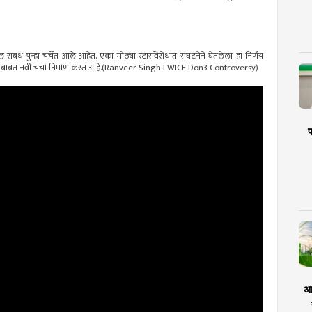
 संबंध पुन्हा चर्चेत आले आहेत. एका मोठ्या स्टारविरोधात संघटनेने घेतलेला हा निर्णय
ूमिकांबाबत नवी चर्चा निर्माण करत आहे.(Ranveer Singh FWICE Don3 Controversy)
प
आर