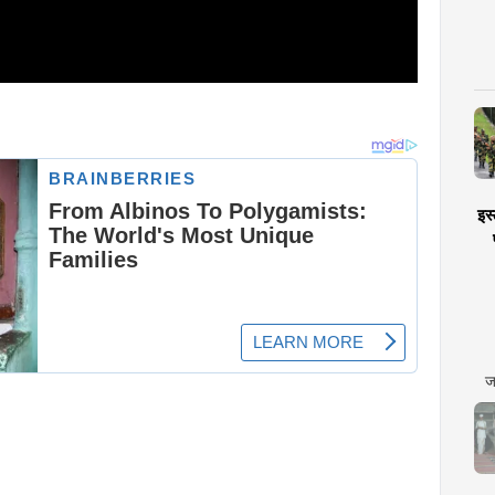
इस्
ज