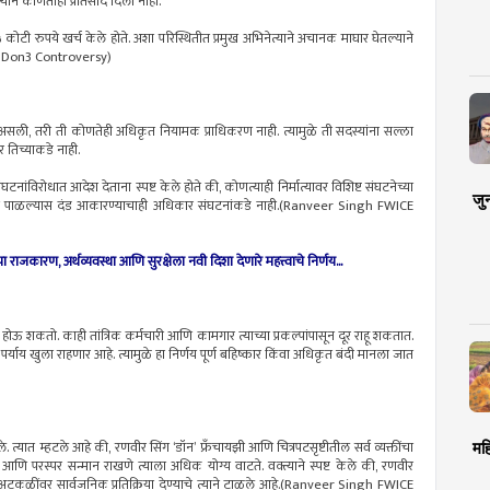
याने कोणताही प्रतिसाद दिला नाही.
े ४५ कोटी रुपये खर्च केले होते. अशा परिस्थितीत प्रमुख अभिनेत्याने अचानक माघार घेतल्याने
CE Don3 Controversy)
ा असली, तरी ती कोणतेही अधिकृत नियामक प्राधिकरण नाही. त्यामुळे ती सदस्यांना सल्ला
 तिच्याकडे नाही.
नांविरोधात आदेश देताना स्पष्ट केले होते की, कोणत्याही निर्मात्यावर विशिष्ट संघटनेच्या
जु
 न पाळल्यास दंड आकारण्याचाही अधिकार संघटनांकडे नाही.(Ranveer Singh FWICE
राजकारण, अर्थव्यवस्था आणि सुरक्षेला नवी दिशा देणारे महत्त्वाचे निर्णय...
 होऊ शकतो. काही तांत्रिक कर्मचारी आणि कामगार त्याच्या प्रकल्पांपासून दूर राहू शकतात.
पर्याय खुला राहणार आहे. त्यामुळे हा निर्णय पूर्ण बहिष्कार किंवा अधिकृत बंदी मानला जात
 त्यात म्हटले आहे की, रणवीर सिंग ‘डॉन’ फ्रँचायझी आणि चित्रपटसृष्टीतील सर्व व्यक्तींचा
मह
आणि परस्पर सन्मान राखणे त्याला अधिक योग्य वाटते. वक्त्याने स्पष्ट केले की, रणवीर
 अटकळींवर सार्वजनिक प्रतिक्रिया देण्याचे त्याने टाळले आहे.(Ranveer Singh FWICE