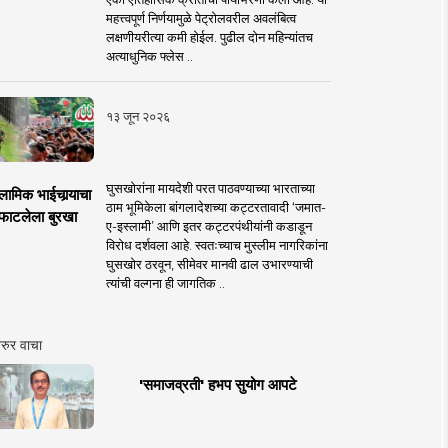
महत्त्वपूर्ण निर्णयामुळे पेट्रोलवरील अवलंबित्व
लक्षणीयरीत्या कमी होईल. पुढील दोन महिन्यांतच
अत्याधुनिक फ्लेस ..
१३ जून २०२६
घुसखोरांना मायदेशी परत पाठवण्याच्या भारताच्या
लामिक भाईचार्‍याचा
ठाम भूमिकेला बांगलादेशच्या कट्टरतावादी ‘जमात-
फाटलेला बुरखा
ए-इस्लामी’ आणि इतर कट्टरपंथीयांनी कडाडून
विरोध दर्शवला आहे. स्वतःच्याच मुस्लीम नागरिकांना
घुसखोर ठरवून, सीमेवर मानवी ढाल उभारण्याची
त्यांची वल्गना ही जागतिक ..
रुर वाचा
'समाजव्रती' हभप सुयोग आपटे