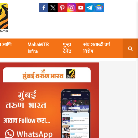
ंघ आणि
MahaMTB
पुन्हा
संघ शताब्दी वर्ष
Infra
देवेंद्र
विशेष