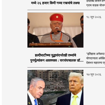
उपलब्ध करून देण्
मध्ये २६ हजार किमी नव्या रस्त्यांचे लक्ष्य!
ग्राम सडक योजना 
१८ जून २०२६
"इतिहास अनेकदा सत
हल्दीघाटीच्या युद्धासंदर्भातही तथ्यांचे
योगदानाला अपेक्षि
पुनर्मूल्यांकन आवश्यक! : सरसंघचालक डॉ.
देशभर महाराणा प्र
मोहनजी भागवत
१७ जून २०२६