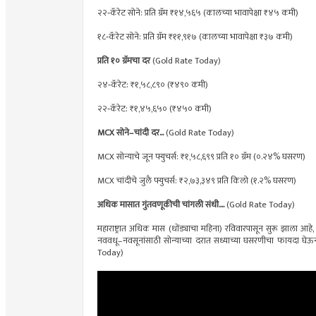
२२‑कॅरेट सोने: प्रति ग्रॅम ₹१४,५६५ (कालच्या भावापेक्षा ₹४५ कमी)
१८‑कॅरेट सोने: प्रति ग्रॅम ₹११,९१७ (कालच्या भावापेक्षा ₹३७ कमी)
प्रति १० ग्रॅमचा दर
(
Gold Rate Today)
२४‑कॅरेट: ₹१,५८,८९० (₹४९० कमी)
२२‑कॅरेट: ₹१,४५,६५० (₹४५० कमी)
MCX सोने–चांदी
दर
...
(
Gold Rate Today)
MCX सोन्याचे जून फ्युचर्स: ₹१,५८,६९९ प्रति १० ग्रॅम (०.२४% घसरण)
MCX चांदीचे जुलै फ्युचर्स: ₹२,७३,३४९ प्रति किलो (१.२% घसरण)
अधिक मासात गुंतवणूकीची चांगली संधी....
(
Gold Rate Today)
महाराष्ट्रात अधिक मास (धोंड्याचा महिना) रविवारपासून सुरू झाला आह
नववधू–नवसूनांसाठी सोन्याच्या दरात सध्याच्या घसरणीचा फायदा घेऊन
Today)