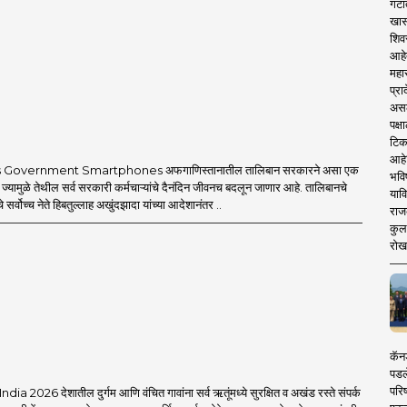
गटा
acebook Page, MahaMTB Twitter, MahaMTB
 in today's 'smart' era, information is available
खास
 Telegram, MahaMTB WhatsApp Group etc.
nternet-enabled information explosion. However,
शिव
 in one click!
mahamtb.com
 and advanced avatar content. We are coming
आहे
complementary knowledge to determine a modern
महार
 new era, 'smart' journalism with a view, 'smart'
 is compatible with culture, motionlessness and
प्रा
w era, and journalism for a 'smart' Maharashtra
असले
पक्
 game.
टिक
आहे
 Government Smartphones अफगाणिस्तानातील तालिबान सरकारने असा एक
भवि
 ज्यामुळे तेथील सर्व सरकारी कर्मचाऱ्यांचे दैनंदिन जीवनच बदलून जाणार आहे. तालिबानचे
याव
 सर्वोच्च नेते हिबतुल्लाह अखुंदझादा यांच्या आदेशानंतर ..
राज
कुलक
रोख
कॅनड
पडल
परिष
a 2026 देशातील दुर्गम आणि वंचित गावांना सर्व ऋतूंमध्ये सुरक्षित व अखंड रस्ते संपर्क