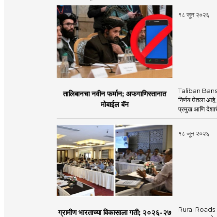
Channel, MahaMTB F
'smart' day by day. And
१८ जून २०२६
Instagram, MahaMTB
in abundance in the I
Now get all the updates
through social media
there is a need for 
before you. Role in the
role and approach that
multimedia for the ne
tradition.
will be the side of the
Taliban Bans
तालिबानचा नवीन फर्मान; अफगाणिस्तानात
निर्णय घेतला आहे,
मोबाईल बॅन
प्रमुख आणि देशाचे
१८ जून २०२६
Rural Roads Indi
ग्रामीण भारताच्या विकासाला गती; २०२६-२७