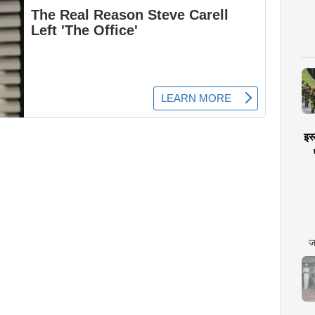
इस्
ज