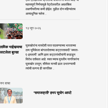
महत्त्वपूर्ण निर्णयामुळे पेट्रोलवरील अवलंबित्व
लक्षणीयरीत्या कमी होईल. पुढील दोन महिन्यांतच
अत्याधुनिक फ्लेस ..
१३ जून २०२६
घुसखोरांना मायदेशी परत पाठवण्याच्या भारताच्या
लामिक भाईचार्‍याचा
ठाम भूमिकेला बांगलादेशच्या कट्टरतावादी ‘जमात-
फाटलेला बुरखा
ए-इस्लामी’ आणि इतर कट्टरपंथीयांनी कडाडून
विरोध दर्शवला आहे. स्वतःच्याच मुस्लीम नागरिकांना
घुसखोर ठरवून, सीमेवर मानवी ढाल उभारण्याची
त्यांची वल्गना ही जागतिक ..
रुर वाचा
'समाजव्रती' हभप सुयोग आपटे