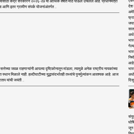
एकदा
यासाठी केंद्र सरकारने २०२६-२७ या आर्थिक वर्षात मोठे पाऊल उचलले आहे. प्रधानमंत्री
देश
आणि इतर ग्रामीण संपर्क योजनांअंतर्गत ..
अमेर
फ्रा
जपा
सात
अर्थ
भार
गेल्
भार
निमं
आहे.
भारत
्तेच्या जवळ राहणाऱ्यांनी आपल्या दृष्टिकोनातून मांडला, त्यामुळे अनेक राष्ट्रीय नायकांच्या
अधो
त स्थान मिळाले नाही. हल्दीघाटीच्या युद्धासंदर्भातही तथ्यांचे पुनर्मूल्यांकन आवश्यक आहे. आज
दिसू
ताप यांची जयंती ..
संयु
घोष
जून 
विधव