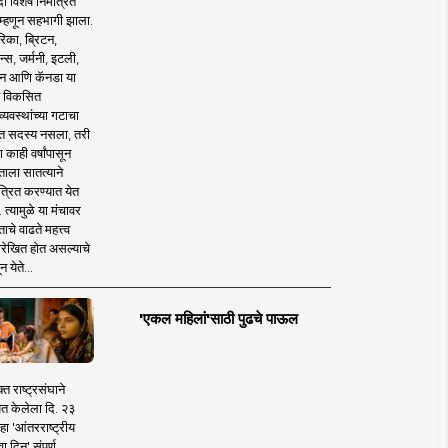
 विशेष निमंत्रित
 म्हणून सहभागी झाला.
िका, ब्रिटन,
न्स, जर्मनी, इटली,
न आणि कॅनडा या
 विकसित
व्यवस्थांच्या गटाचा
त सदस्य नसला, तरी
या काही वर्षांपासून
ताला सातत्याने
त्रित करण्यात येत
 त्यामुळे या मंचावर
ाचे वाढते महत्त्व
रेखित होत असल्याचे
न येते...
'एकल महिलां'साठी पुढचे पाऊल
क्त राष्ट्रसंघाने
ित केलेला दि. २३
हा 'आंतरराष्ट्रीय
ा दिन' संपूर्ण