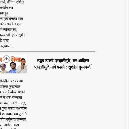
ार्य, बँकिंग, संगीत
कीर्तनाच्या
यमातून
जप्रबोधनाचा वसा
ारे वसईतील एक
श व्यक्तिमत्त्व,
ाजव्रती' हभप सुयोग
े यांचा
प्रवास.....
उद्धव ठाकरे प्रकृतीमुळे, तर आदित्य
प्रवृत्तीमुळे मागे पडले : सुशील कुलकर्णी
सेनेतील २०२२च्या
हासिक फुटीनंतर
व ठाकरे यांच्या पक्षाने
ाने उभारी घेण्याचा
त्न केला खरा. मात्र,
पुन्हा एकदा पक्षातील
 खासदारांच्या फुटीने
कीय वर्तुळात खळबळ
ली आहे. उबाठा