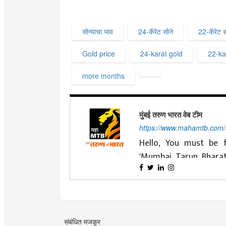
सोन्याचा भाव
24‑कॅरेट सोने
22‑कॅरेट स
Gold price
24‑karat gold
22‑ka
more months
मुंबई तरुण भारत वेब टीम
https://www.mahamtb.com
Hello, You must be f
'Mumbai Tarun Bhara
nationalist ideals and 
Changing with time is
journey of four decade
Tarun Bharat' has d
and cooperation. Dea
'MahaMTB' available 
effort to always be p
That is why
mahamtb
Today's youth, reade
संबंधित मजकूर
nation and the national 