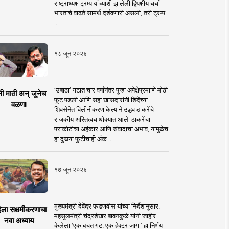
राष्ट्राध्यक्ष ट्रम्प यांच्याशी झालेली द्विपक्षीय चर्चा
भारताचे वाढते सामर्थ दर्शवणारी असली, तरी ट्रम्प
..
१८ जून २०२६
‘उबाठा’ गटात चार वर्षांनंतर पुन्हा अपेक्षेप्रमााणे मोठी
नी माती अन् जुनेच
फूट पडली आणि सहा खासदारांनी शिंदेंच्या
वळण!
शिवसेनेत विलीनीकरण केल्याने उद्धव ठाकरेंचे
राजकीय अस्तित्वच धोक्यात आले. ठाकरेंचा
पराकोटीचा अहंकार आणि संवादाचा अभाव, यामुळेच
हा दुसर्‍या फुटीचाही अंक ..
१७ जून २०२६
मुख्यमंत्री देवेंद्र फडणवीस यांच्या निर्देशानुसार,
िला सक्षमीकरणाचा
महसूलमंत्री चंद्रशेखर बावनकुळे यांनी जाहीर
नवा अध्याय
केलेला ‘एक बचत गट, एक हेक्टर जागा’ हा निर्णय