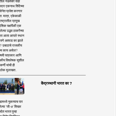
तील नऊपैकी सहा
दार एकनाथ शिंदेंच्या
सेनेत प्रवेश करणार
त. मात्र, एकेकाळी
ाष्ट्रातील प्रमुख
देशिक पक्षांपैकी एक
ल्या उद्धव ठाकरेंच्या
षाला आता आपले स्थान
वणे अवघड का झाले
? उबाठाचे राजकीय
ष्य काय असेल?
िषयी पत्रकार आणि
कीय विश्लेषक सुशील
र्णी यांची ही
ठोक मुलाखत..
केंद्रस्थानी भारत का ?
ामध्ये नुकत्याच पार
ेल्या 'जी-७' शिखर
देत भारत पुन्हा