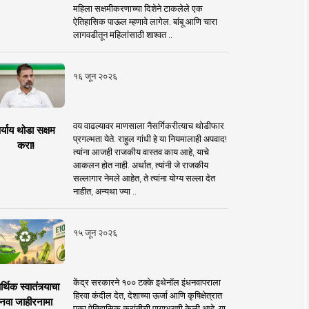
महिला सक्षमीकरणाच्या दिशेने टाकलेले एक
ऐतिहासिक पाऊल म्हणावे लागेल. बांबू आणि चारा
लागवडीतून महिलांसाठी शाश्वत ..
१६ जून २०२६
वय वाढल्यावर माणसाला नैसर्गिकरीत्याच थोडीफार
र्याय थोडा सक्षम
प्रगल्भता येते. राहुल गांधी हे या नियमालाही अपवाद!
करा!
त्यांना आजही राजकीय वास्तव काय आहे, याचे
आकलन होत नाही. अर्थात, त्यांनी जे राजकीय
सल्लागार नेमले आहेत, ते त्यांना योग्य सल्ला देत
नाहीत, अन्यथा ज्या ..
१५ जून २०२६
केंद्र सरकारने १०० टक्के इथेनॉल इंधनवापराला
्थिक स्वातंत्र्याचा
हिरवा कंदील देत, देशाच्या ऊर्जा आणि कृषिक्षेत्रात
नवा जाहीरनामा
एका ऐतिहासिक क्रांतीची पायाभरणी केली आहे. या