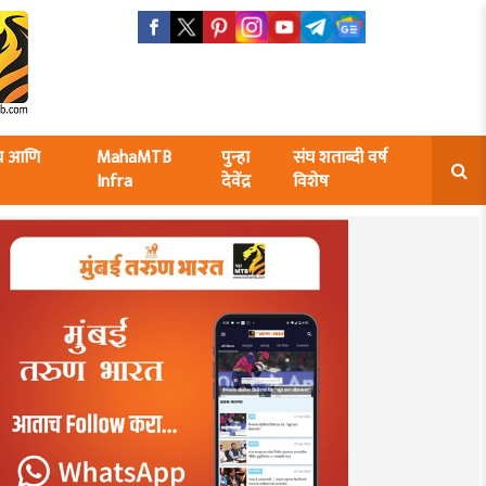
ंघ आणि
MahaMTB
पुन्हा
संघ शताब्दी वर्ष
Infra
देवेंद्र
विशेष