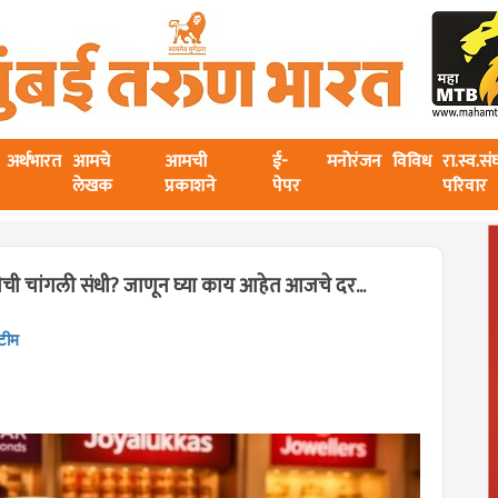
अर्थभारत
आमचे
आमची
ई-
मनोरंजन
विविध
रा.स्व.स
लेखक
प्रकाशने
पेपर
परिवार
ची चांगली संधी? जाणून घ्या काय आहेत आजचे दर...
 टीम