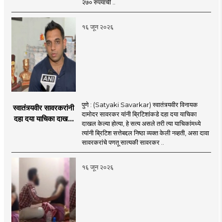
२७० रुपयांची ..
१६ जून २०२६
पुणे : (Satyaki Savarkar) स्वातंत्र्यवीर विनायक
स्वातंत्र्यवीर सावरकरांनी
दामोदर सावरकर यांनी ब्रिटिशांकडे दहा दया याचिका
दहा दया याचिका दाखल
दाखल केल्या होत्या, हे सत्य असले तरी त्या याचिकांमध्ये
केल्या, मात्र
त्यांनी ब्रिटिश सत्तेबद्दल निष्ठा व्यक्त केली नव्हती, असा दावा
ब्रिटिशांप्रति कधीही
सावरकरांचे पणतू सात्यकी सावरकर ..
निष्ठा व्यक्त केली नाही’!
पणतू सात्यकी सावरकर
१६ जून २०२६
यांनी न्यायालयात सादर
केला दावा