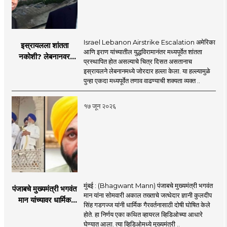
Israel Lebanon Airstrike Escalation अमेरिका
इस्रायलला शांतता
आणि इराण यांच्यातील युद्धविरामानंतर मध्यपूर्वेत शांतता
नकोशी? लेबनानवर
प्रस्थापित होत असल्याचे चित्र दिसत असतानाच
इस्रायलचा जोरदार
इस्रायलने लेबनानमध्ये जोरदार हल्ला केला. या हल्ल्यामुळे
हल्ला; चार जणांचा मृत्यू,
पुन्हा एकदा मध्यपूर्वेत तणाव वाढण्याची शक्यता व्यक्त ..
इराण-अमेरिकेत आरोप-
प्रत्यारोप
१७ जून २०२६
मुंबई : (Bhagwant Mann) पंजाबचे मुख्यमंत्री भगवंत
पंजाबचे मुख्यमंत्री भगवंत
मान यांना सोमवारी अकाल तख्ताचे जत्थेदार ज्ञानी कुलदीप
मान यांच्यावर धार्मिक
सिंह गडगज्ज यांनी धार्मिक गैरवर्तनासाठी दोषी घोषित केले
गैरवर्तनाचा ठपका!;अकाल
होते. हा निर्णय एका कथित व्हायरल व्हिडिओच्या आधारे
तख्ताच्या निर्णयाने मोठी
घेण्यात आला. त्या व्हिडिओमध्ये मुख्यमंत्री ..