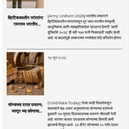
(Army Uniform 2026) भारतीय लष्कराने
ब्रिटिशकालीन परंपरांना
ब्रिटिशकालीन परंपरांपासून दूर जात भारतीय संस्कृती,
रामराम! भारतीय
आधुनिकता आणि व्यावहारिकतेला प्राधान्य देणारी ‘आर्मी
लष्कराची नवी ‘आर्मी
युनिफॉर्म २०२६’ ही नवी १७४ पानी नियमावली जाहीर केली
युनिफॉर्म २०२६’
आहे. या बदलांमुळे लष्कराच्या गणवेशात मोठे परिवर्तन होणार
नियमावली लागू
..
१७ जून २०२६
(Gold Rate Today) गेल्या काही दिवसांपासून
सोन्याच्या दरात घसरण;
सातत्याने चढ-उतार अनुभवणाऱ्या सोन्याच्या दरांमध्ये
जाणून घ्या कोणत्या
बुधवारी १७ जूनला दिलासादायक घसरण नोंदवली गेली
शहरात काय दर?
आहे. सराफा बाजार उघडताच सोन्याच्या किमती कमी
झाल्याचे दिसून आले. २४ कॅरेट सोन्याच्या १० ग्रॅम दरात