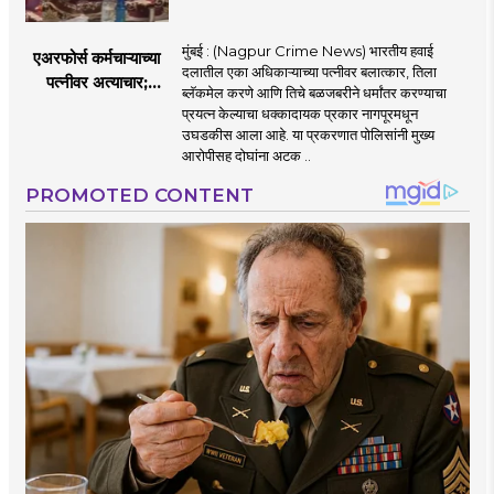
मुंबई : (Nagpur Crime News) भारतीय हवाई
एअरफोर्स कर्मचाऱ्याच्या
दलातील एका अधिकाऱ्याच्या पत्नीवर बलात्कार, तिला
पत्नीवर अत्याचार;
ब्लॅकमेल करणे आणि तिचे बळजबरीने धर्मांतर करण्याचा
नागपुरातील प्रकरणाने
प्रयत्न केल्याचा धक्कादायक प्रकार नागपूरमधून
उडवली खळबळ!
उघडकीस आला आहे. या प्रकरणात पोलिसांनी मुख्य
आरोपीसह दोघांना अटक ..