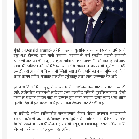
मुंबई : (Donald Trump)
अमेरिका-इराण युद्धाविरामाच्या चर्चेदरम्यान अमेरिकेचे
राष्ट्राध्यक्ष डोनाल्ड ट्रम्प यांनी ‘अब्राहम करारा’मध्ये सर्व मुस्लीम राष्ट्रांनी सहभागी
होण्याची अट ठेवली असून, त्यामुळे पाकिस्तानच्या अडचणींमध्ये वाढ झाली आहे.
सध्यातरी पाकिस्तानने अमेरिकेच्या या अटीचे पालन न करण्याची भूमिका घेतली
असली, तरी आजची पाकिस्तानची स्थिती लक्षात घेता, पाकिस्तान या भूमिकेवर किती
काळ कायम राहील, याबाबत राजकीय वर्तुळातून शंका व्यक्त करण्यात येत आहे.
इराण आणि अमेरिका युद्धाची झळ जागतिक अर्थव्यवस्थेला मोठ्या प्रमाणात बसली
आहे. अलीकडेच कतारमध्ये झालेल्या उभय पक्षातील चर्चेतही युद्धविरामाबाबत दोन्ही
पक्षांमध्ये एकमत झालेले नाही. या दरम्यान ट्रम्प यांनी, ‘अब्राहम करारा’नुसार अरब आणि
मुस्लीम देशांनी इस्रायलला अधिकृत मान्यता देण्याची अट ठेवली आहे.
या अटीमुळे पश्चिम आशियातील राजकारणाचे चित्रच मोठ्या प्रमाणात बदलण्याची
शक्यता वर्तवली जात आहे. ‘अब्राहम करारा’द्वारे पश्चिम आशियात अमेरिकेच्या समर्थक
देशांची फळी उभारण्याची योजना ट्रम्प यांची असून, या माध्यमातून इराण, रशिया आणि
चीनला शह देण्याचा प्रयत्न ट्रम्प करत आहेत.