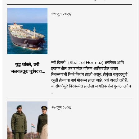
खळबळ
१७ जून २०२६
नवी दिल्ली : (Strait of Hormuz) अमेरिका आणि
युद्ध थांबले, तरी
इराणमधील करारानंतर पश्चिम आशियातील तणाव
जलवाहतुक पूर्वपदावर
निवळण्याची चिन्हे निर्माण झाली असून, होर्मुत्झ समुद्रधुनी
येण्यास होणार विलंब;
खुली होण्याचा मार्ग मोकळा झाला आहे. असे असले तरीही,
अडकलेल्या जहाजांना
या संघर्षामुळे विस्कळीत झालेला जागतिक तेल पुरवठा लगेच
कराराच्या शाश्वततेची
..
चिंता.
१७ जून २०२६