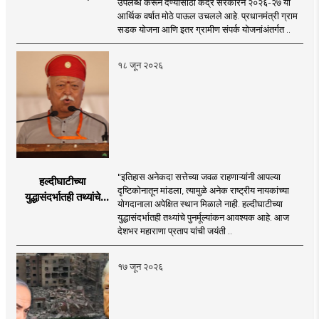
उपलब्ध करून देण्यासाठी केंद्र सरकारने २०२६-२७ या
२०२६-२७ मध्ये २६
आर्थिक वर्षात मोठे पाऊल उचलले आहे. प्रधानमंत्री ग्राम
हजार किमी नव्या रस्त्यांचे
सडक योजना आणि इतर ग्रामीण संपर्क योजनांअंतर्गत ..
लक्ष्य!
१८ जून २०२६
"इतिहास अनेकदा सत्तेच्या जवळ राहणाऱ्यांनी आपल्या
हल्दीघाटीच्या
दृष्टिकोनातून मांडला, त्यामुळे अनेक राष्ट्रीय नायकांच्या
युद्धासंदर्भातही तथ्यांचे
योगदानाला अपेक्षित स्थान मिळाले नाही. हल्दीघाटीच्या
पुनर्मूल्यांकन आवश्यक! :
युद्धासंदर्भातही तथ्यांचे पुनर्मूल्यांकन आवश्यक आहे. आज
सरसंघचालक डॉ.
देशभर महाराणा प्रताप यांची जयंती ..
मोहनजी भागवत
१७ जून २०२६