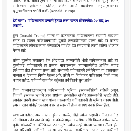
‘अब्राहम करारा’बाबत ट्रम्प यांनी सोमवार दि.25 मे रोजी सौदी अरेबिया, यूएई, कतार,
पाकिस्तान, तुर्कस्तान, इजिप्त, जॉर्डन आणि बहारीनच्या राष्ट्रप्रमुखांबरोबर
द्ूरध्वनीवरुन चर्चाही केली. (Donald Trump)
हेही वाचा : पाकिस्तानात लष्करी ट्रेनला लक्ष्य करून बॉम्बस्फोट; २० ठार, ७०
जखमी...
ट्रम्प (Donald Trump) यांच्या या प्रस्तावामुळे पाकिस्तानच्या अडचणी वाढल्या
असून, हा प्रस्ताव पाकिस्तानसाठी दुधारी तलवारीसारखा झाला आहे. हा प्रस्ताव
पाकिस्तानने स्वीकारल्यास, पॅलेस्टाईन समर्थक देश असल्याची त्यांची प्रतिमा धोक्यात
येणार आहे.
तसेच, मुस्लीम जगाताचा रोष ओढावला जाण्याचीही भीती पाकिस्तानला आहे, तर
दुसरीकडे पाकिस्तानने हा प्रस्ताव नाकारल्यास, त्यांच्यासमोरील आर्थिक संकट
अधिकच तीव्र होण्याचा संभव आहे. सध्यातरी पाकिस्तानने अमेरिकेच्या या प्रस्तावाला
मान्यता न देण्याचा निर्णय घेतला आहे. तरीही या निर्णयावर पाकिस्तान किती काळ
कायम राहील, याविषयी राजकीय वर्तुळात तर्कवितर्क सुरु आहेत.
जिना यांच्याकाळापासूनच पाकिस्तानची भूमिका इस्रायलविरोधी राहिली असून,
जिनांनी इस्रायल म्हणजे अरब राष्ट्रांच्या हृदयातील खंजीर असल्याचेही म्हटले होते.
त्यानंतर अगदी इमरान खान यांच्या काळापर्यंत पाकिस्तानची ही भूमिका कायम होती.
इमरान खान यांनीही ‘अब्राहम करारा’त सहभागी होण्यास स्पष्ट नकार दिला होता.
सध्याच्या घडीला, इमरान खान तुरुंगात असले, तरीही त्यांच्या पक्षाची पाकिस्तानातील
लोकप्रियता प्रचंड वाढली आहे. त्याचवेळी शाहबाज शरीफ आणि फिल्ड मार्शल असीम
मुनीर यांच्यावरील अमेरिकेच्या प्रभावामुळे, त्यांच्यावरही मोठ्या प्रमाणात टीका होत
आहे. परिणामी, एकीकडे ‘अब्राहम करारा’बाबत अमेरिकाचा दबाव, तर दुसरीकडे