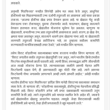
आढळते.
अनुभवी ‘मिडफिल्डर’ मनप्रीत सिंगनेही असेच मत व्यक्त केले असून, आधुनिक
हॉकीमध्ये यश मिळवण्यासाठी उच्च दर्जाची तंदुरुस्ती का आवश्यक आहे यावर प्रकाश
टाकला. "आजचा हॉकीचा खेळ प्रचंड वेगवान झाला आहे. या खेळात चेंडू काही
सेकंदातच एका टोकापासून, दुसर्‍या टोकापर्यंत जातो. यादरम्यान, खेळाडू सातत्याने
वेगवान हालचाल करत, खेळातील योजनांना मूर्तरुप देत असतात. म्हणूनच या
खेळासाठी, कमालीच्या उच्च अशा तंदुरुस्तीची आवश्यकता असते. कारण, हा खेळ वेग,
क्षमता यावर अवलंबून असून, सातत्याने धावणे हाच खेळाचा गाभा आहे. या खेळासाठी
लागणारी तंदुरुस्ती केवळ शारीरिकच नव्हे, तर तुम्हाला सर्वोत्तम कामगिरी
करण्यासाठी मानसिकदृष्ट्याही तयार ठेवते,” असे मनप्रीत सिंग म्हणाला.
तसेच विराट कोहलीच्या वक्तव्याबाबत भाष्य करताना मनप्रीत सिंगन म्हणाला की,
”विराट जगातील सर्वांत तंदुरुस्त खेळाडूंपैकी एक असून, त्याने भारतीय क्रिकेटमधील
फिटनेस-संस्कृतीमध्ये क्रांती घडवली आहे. त्याची शिस्त, वचनबद्धता आणि जीवनशैली
आज लाखो लोकांना प्रेरणा देते. त्याच्यासारख्या व्यक्तीने आमची मेहनत आणि
फिटनेसची दखल घेणे, ही आमच्यासाठी खूप मोठी गोष्ट आहे. त्याने आमच्या
फिटनेसची गोष्त जगासमोर आणल्याने आम्ही त्याचे आभारी आहोत,” असेही मनप्रीत
म्हणाला.
भारतीय हॉकीचा ‘स्टार मिडफिल्डर’ हार्दिक सिंग यानेही विराटच्या वक्तव्यावर समाधान
व्यक्त केले. तो म्हणाला की, "कोहलीच्या वक्तव्यामुळे, हॉकीपटूंच्या मेहनतीला प्रसिद्धी
मिळाली आहे. विराट कोहलीने अनेक वर्षे प्रचंड दबावाखाली भारतासाठी उत्तुंग
कामगिरी केली आहे. त्याने तंदुरुस्तीचे असे मापदंड स्थापित केले आहेत की, ज्याकडे
सर्व खेळांमधील खेळाडू आदरानेच पाहतात. त्यामुळे जेव्हा विराटसारखी व्यक्ती
हॉकीविषयी असे म्हणते, तेव्हा हॉकीजगतासाठी ते खूप महत्त्वाचे ठरते.”