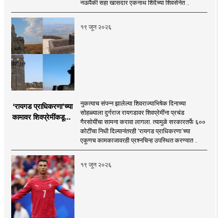
कुलकर्णी
नऊपैकी सहा खासदार एकनाथ शिंदेंच्या शिवसेनेत ..
१९ जून २०२६
नुकत्याच संपन्न झालेल्या शिवराज्याभिषेक दिनाच्या
‘रायगड प्राधिकरणा’च्या
सोहळ्याला दुर्गराज रायगडावर शिवप्रेमींना प्रचंड
कामावर शिवप्रेमींकडूनच
गैरसोयींचा सामना करावा लागला. त्यामुळे सरकारतर्फे ६००
प्रश्नचिन्ह का?
कोटींचा निधी दिल्यानंतरही ‘रायगड प्राधिकरणा’च्या
एकूणच कामकाजावरही प्रश्नचिन्ह उपस्थित करण्यात ..
१९ जून २०२६