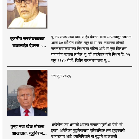
पू. सरसंघचालक बाळासाहेब देवरस यांना आपल्यातून जाऊन
पूजनीय सरसंघचालक
आज ३० वर्षे होत आहेत. जून हा रा. स्व. संघाच्या तीनही
बाळासाहेब देवरस -
सरसंघचालकांच्या निधनाचा महिना आहे, हा एक विलक्षण
द्रष्टा संघटक
योगायोग म्हणावा लागेल. पू. डॉ. हेडगेवार यांचे निधन दि. २१
जून १९४० रोजी, द्वितीय सरसंघचालक पू. ..
१७ जून २०२६
अखेरीस ज्या क्षणाची अवघ्या जगाला प्रतीक्षा होती, तो
पुन्हा नवा खेळ मांडला
इराण-अमेरिका युद्धविरामाचा ऐतिहासिक क्षण शुक्रवारी
आखातात, युद्धविराम
उजाडणार आहे. त्यानिमित्ताने या युद्धाने बदललेली