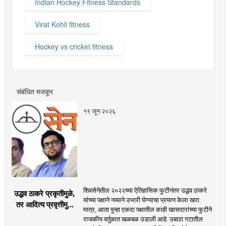
Indian Hockey Fitness Standards
Virat Kohli fitness
Hockey vs cricket fitness
संबंधित मजकूर
१९ जून २०२६
शिवसेनेतील २०२२च्या ऐतिहासिक फुटीनंतर उद्धव ठाकरे
उद्धव ठाकरे प्रकृतीमुळे,
यांच्या पक्षाने नव्याने उभारी घेण्याचा प्रयत्न केला खरा.
तर आदित्य प्रवृत्तीमुळे
मात्र, आता पुन्हा एकदा पक्षातील काही खासदारांच्या फुटीने
मागे पडले : सुशील
राजकीय वर्तुळात खळबळ उडाली आहे. उबाठा गटातील