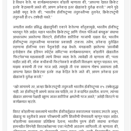
हे विधान केले. या कार्यक्रमादरम्यान कोहली म्हणाला की, "आपल्या देशात क्रिकेट
इतके केंद्रस्थानी असते की, आपण अनेकदा इतर खेळांकडे दुर्लक्ष करतो.” त्याने पुढे
असेही नमूद केले की, "भारतीय हॉकीपटूंच्या तंदुरुस्तीच्या तुलनेत, क्रिकेटपटूंची
तंदुरुस्ती ही १५ टक्केही नसते.”
जगातील सर्वांत प्रसिद्ध खेळाडूंपैकी एकाने केलेल्या कौतुकामुळे, भारतीय हॉकीपटू
भारावून गेले आहेत. महान भारतीय क्रिकेटपटू आणि ‘रॉयल चॅलेंजर्स बंगळुरू’ संघाचा
आधारस्तंभ असलेल्या विराटने, हॉकीतील शारीरिक गरजांची दखल घेत, भारतीय
हॉकीपटूंच्या तंदुरुस्तीच्या मानकांवर प्रकाशही टाकला. तसेच, अनेकदा दुर्लक्षित
राहणार्‍या हॉकीच्या एका पैलूकडेही लक्ष वेधले. मंगळवारी झालेल्या ‘आरसीबी
इनोव्हेशन लॅब इंडियन स्पोर्ट्स समिट’च्या कार्यक्रमादरम्यान, कोहलीने खेळातील
‘फिटनेस’च्या महत्त्वावरही त्याचे विचार व्यक्त केले. त्यावेळी तो म्हणाला की, "मला
माहीत आहे की, लोक कधीकधी फिटनेसकडे काहीतरी विलक्षण म्हणून पाहतात. पण,
माझ्या कामाची ती एक गरज आहे. त्यामुळे ती एक सामान्य गोष्टच असायला हवी.
आपल्या देशात क्रिकेटवर इतके लक्ष केंद्रित केले जाते की, आपण अनेकदा इतर
खेळांकडे दुर्लक्ष करतो.”
"खरे सांगायचे तर, आम्हा क्रिकेटपटूंची तंदुरुस्ती भारतीय हॉकीपटूच्या १५ टक्केसुद्धा
नाही. जर हॉकीपटूंनी आमचे सराव सत्र पाहिले, तर ते कदाचित हसतील. कारण, त्यांच्या
खेळात आमच्या पेक्षाही खूपच जास्त शारीरिक क्षमतेची गरज असते,” असेही विराटने या
कार्यक्रमात म्हटले.
विराट कोहलीच्या वक्तव्यांचे भारतीय हॉकीवर्तुळात सकारात्मक पडसाद उमटले असून,
खेळाडू या स्तुतीकडे अथक परिश्रमाची आणि शिस्तीची पोचपावती म्हणून पाहत आहेत.
कोहलीच्या वक्तव्यावर प्रतिक्रिया देताना, भारतीय पुरुष हॉकी संघाचा कर्णधार
हरमनप्रीत सिंगनेही विराटबरोबरच्या एका भेटीची आठवण सांगितली. तो म्हणाला की,