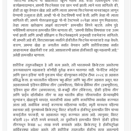
"विराटच्या शब्दांना या खेळासाठी खूपच महत्त्व आहे. काही दिवसांपूर्वीच एका
कार्यक्रमादरम्यान, आमची फिटनेसवर एक छान चर्चा झाली. त्याने मला सांगितले की,
हॉकी हा खूप वेगवान खेळ आहे आणि त्याला आमच्या फिटनेसच्या मानकांबद्दल जाणून
घेण्याची उत्सुकता होती. आम्ही ‘यो-यो टेस्ट’विषयी चर्चा केली. आणि जेव्हा मी त्याला
सांगितले की, आमचे गोलरक्षकसुद्धा ‘यो-यो टेस्ट’मध्ये २०पेक्षा जास्त गुण मिळवतात,
तेव्हा त्याला खरोखरच आश्चर्य वाटल्याचे” हरमनप्रीत सिंगने म्हटले. तसेच पुढे
चर्चेविषयी सांगताना हरमनप्रीत सिंग म्हणाला की, ”आमची विविध विषयांवर एक उत्तम
चर्चा झाली आणि आम्ही प्रशिक्षण व फिटनेसबद्दलचे अनुभवही एकमेकांना सांगितले.
मी आभारी आहे की, विराटसारख्या व्यक्तीने हॉकीतील फिटनेस मानकांकडे लक्ष वेधले.
कारण, आमचा खेळ हा जगातील सर्वांत वेगवान आणि शारीरिकदृष्ट्या सर्वांत
आव्हानात्मक खेळांपैकी एक आहे. अशाप्रकारची प्रशंसा हॉकीसाठी खूप महत्त्वाची आहे,”
असेही हरमनप्रीत म्हणाला.
शारीरिक तंदुरुस्तीबद्दल हे जरी सत्य असले, तरी भारतामध्ये क्रिकेटला असलेल्या
अनन्यसाधारण महत्त्वाकडे कोणीही दुर्लक्ष करून चालणार नाही. ‘फॅनॅटिक स्पोर्ट्स’
आणि ‘हुरून इंडिया’ यांनी नुकताच ‘मोस्ट व्हॅल्युएबल स्पोर्ट्स टीम्स २०२६’ हा अहवाल
प्रसिद्ध केला. हा भारतातील पहिलाच ‘बहु-क्रीडा’ आणि ‘बहु-लीग’ अहवाल असून, यात
अहवालामध्ये ‘इंडियन प्रीमियर लीग’ (आयपीएल), ‘विमेन्स प्रीमियर लीग’ (डब्ल्यूपीएल),
‘इंडियन सुपर लीग’ (आयएसएल), ‘प्रो-कबड्डी लीग’ (पीकेएल), ‘हॉकी इंडिया लीग’
आणि ‘प्राईम व्हॉलीबॉल लीग’ या सहा भारतीय क्रीडा ‘लीग्स’मधील फ्रॅन्चायझींचे
मूल्यांकन, खेळाडूंचे मापदंड, मालकीची संस्था आणि कामगिरीचा समावेश करण्यात
आला आहे. सर्वाधिक कमाई करणार्‍या महिलांच्या यादीत, स्मृती मानधना पहिल्या
स्थानावर आहे. पुरुषांमध्ये क्रिकेटपटू विराट कोहली व हॉकीपटू हरमनप्रीत सिंग यांच्या
कमाईतील फरकही, या अहवालात नमूद करण्यात आला आहे. त्यानुसार, विराट
कोहली २३० कोटी रुपये कमावतो, तर दुसरीकडे हरमनप्रीत सिंगने ‘हॉकी इंडिया
लीग’मधून केवळ ७८ लाख रुपये कमावले आहेत. क्रिकेटपटू हे हॉकीपटूंपेक्षा
आर्थिकदृष्ट्या अग्रेसर असले, तरी शारीरिक तंदुरुस्तीत हॉकीच सरस असल्याचे