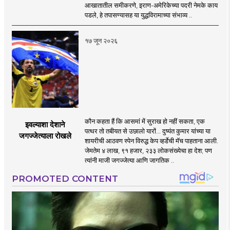
झाला!
आखातातील समीकरणे, इराण-अमेरिकेच्या पदरी नेमके काय
पडले, हे तपासण्यासह या युद्धविरामाच्या संभाव्य ..
१७ जून २०२६
कौन कहता हैं कि आसमां में सुराख हो नहीं सकता, एक
इवल्याशा देशाने
पत्थर तो तबीयत से उछालो यारों... दुष्यंत कुमार यांच्या या
जगज्जेत्याला रोखले
शायरीची आठवण स्पेन विरुद्ध केप व्हर्डेची मॅच पाहताना आली.
जेमतेम ४ लाख, ९१ हजार, २३३ लोकसंख्येचा हा देश; पण
त्यांनी माजी जगज्जेत्या आणि जागतिक ..