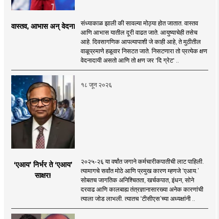
संध्याकाळ झाली की सावल्या मोठ्या होत जातात. वास्तव
वास्तव, आभास अन् वेदना
आणि आभास यातील दूरी वाढत जाते. आयुष्याचेही तसेच
आहे. दिवसागणिक आपल्यापाशी जे काही आहे, ते मुठीतील
वाळूप्रमाणे हळूवार निसटत जाते. निसटणारा तो प्रत्येक क्षण
वेदनादायी असतो आणि तो क्षण जर 'दि ग्रेट' ..
१८ जून २०२६
२०२५-२६ या वर्षांत जगाने कर्मचारीकपातीची लाट पाहिली.
‘एआय’ निर्भर ते ‘एआय’
त्यामागचे सर्वांत मोठे आणि प्रमुख कारण म्हणजे ‘एआय.’
साक्षर!
सोबतच जागतिक अनिश्चितता, खर्चकपात, इंधन, सोने
दरवाढ आणि कालबाह्य तंत्रज्ञानासारख्या अनेक कारणांची
त्याला जोड लाभली. त्यातच ‘टीसीएस’च्या अध्यक्षांनी ..