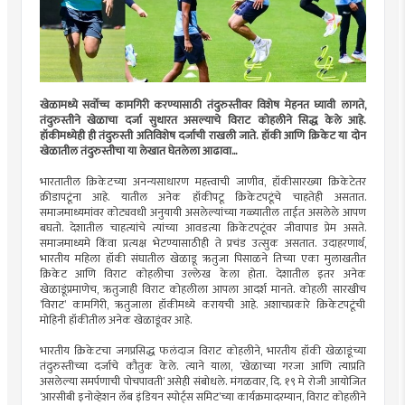
खेळामध्ये सर्वोच्च कामगिरी करण्यासाठी तंदुरुस्तीवर विशेष मेहनत घ्यावी लागते,
तंदुरुस्तीने खेळाचा दर्जा सुधारत असल्याचे विराट कोहलीने सिद्ध केले आहे.
हॉकीमध्येही ही तंदुरुस्ती अतिविशेष दर्जाची राखली जाते. हॉकी आणि क्रिकेट या दोन
खेळातील तंदुरुस्तीचा या लेखात घेतलेला आढावा...
भारतातील क्रिकेटच्या अनन्यसाधारण महत्त्वाची जाणीव, हॉकीसारख्या क्रिकेटेतर
क्रीडापटूंना आहे. यातील अनेक हॉकीपटू क्रिकेटपटूंचे चाहतेही असतात.
समाजमाध्यमांवर कोट्यवधी अनुयायी असलेल्यांच्या गळ्यातील ताईत असलेले आपण
बघतो. देशातील चाहत्यांचे त्यांच्या आवडत्या क्रिकेटपटूंवर जीवापाड प्रेम असते.
समाजमाध्यमे किंवा प्रत्यक्ष भेटण्यासाठीही ते प्रचंड उत्सुक असतात. उदाहरणार्थ,
भारतीय महिला हॉकी संघातील खेळाडू ऋतुजा पिसाळने तिच्या एका मुलाखतीत
क्रिकेट आणि विराट कोहलीचा उल्लेख केला होता. देशातील इतर अनेक
खेळाडूंप्रमाणेच, ऋतुजाही विराट कोहलीला आपला आदर्श मानते. कोहली सारखीच
’विराट’ कामगिरी, ऋतुजाला हॉकीमध्ये करायची आहे. अशाचप्रकारे क्रिकेटपटूंची
मोहिनी हॉकीतील अनेक खेळाडूंवर आहे.
भारतीय क्रिकेटचा जगप्रसिद्ध फलंदाज विराट कोहलीने, भारतीय हॉकी खेळाडूंच्या
तंदुरुस्तीच्या दर्जाचे कौतुक केले. त्याने याला, ‘खेळाच्या गरजा आणि त्याप्रति
असलेल्या समर्पणाची पोचपावती’ असेही संबोधले. मंगळवार, दि. १९ मे रोजी आयोजित
‘आरसीबी इनोव्हेशन लॅब इंडियन स्पोर्ट्स समिट’च्या कार्यक्रमादरम्यान, विराट कोहलीने