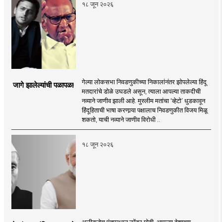
१८ जून २०२६
गेल्या लोकसभा निवडणुकीच्या निकालांनंतर झोपलेल्या हिंदू
जागे झालेल्यांची पळापळ!
मतदारांचे डोळे उघडले असून, त्याला आपल्या ताकदीची
नव्याने जाणीव झाली आहे. मुस्लीम मतांचा ‘व्हेटो’ धुडकावून
हिंदूहिताची भाषा करणार्‍या पक्षालाच निवडणुकीत विजय मिळू
शकतो, याची नव्याने जाणीव विरोधी ..
१८ जून २०२६