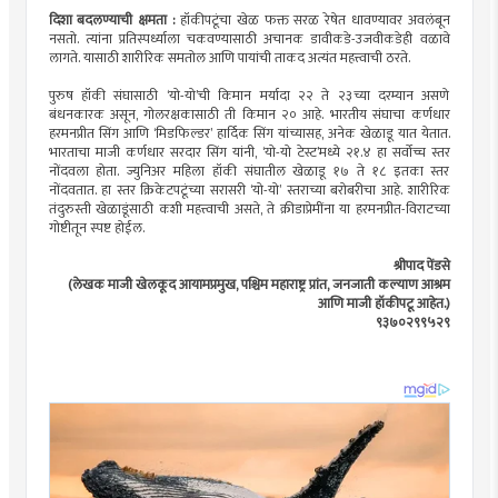
दिशा बदलण्याची क्षमता :
हॉकीपटूंचा खेळ फक्त सरळ रेषेत धावण्यावर अवलंबून
नसतो. त्यांना प्रतिस्पर्ध्याला चकवण्यासाठी अचानक डावीकडे-उजवीकडेही वळावे
लागते. यासाठी शारीरिक समतोल आणि पायांची ताकद अत्यंत महत्त्वाची ठरते.
पुरुष हॉकी संघासाठी ‘यो-यो’ची किमान मर्यादा २२ ते २३च्या दरम्यान असणे
बंधनकारक असून, गोलरक्षकासाठी ती किमान २० आहे. भारतीय संघाचा कर्णधार
हरमनप्रीत सिंग आणि ‘मिडफिल्डर’ हार्दिक सिंग यांच्यासह, अनेक खेळाडू यात येतात.
भारताचा माजी कर्णधार सरदार सिंग यांनी, ‘यो-यो टेस्ट’मध्ये २१.४ हा सर्वोच्च स्तर
नोंदवला होता. ज्युनिअर महिला हॉकी संघातील खेळाडू १७ ते १८ इतका स्तर
नोंदवतात. हा स्तर क्रिकेटपटूंच्या सरासरी ‘यो-यो’ स्तराच्या बरोबरीचा आहे. शारीरिक
तंदुरुस्ती खेळाडूंसाठी कशी महत्त्वाची असते, ते क्रीडाप्रेमींना या हरमनप्रीत-विराटच्या
गोष्टीतून स्पष्ट होईल.
श्रीपाद पेंडसे
(लेखक माजी खेलकूद आयामप्रमुख, पश्चिम महाराष्ट्र प्रांत, जनजाती कल्याण आश्रम
आणि माजी हॉकीपटू आहेत.)
९३७०२९९५२९