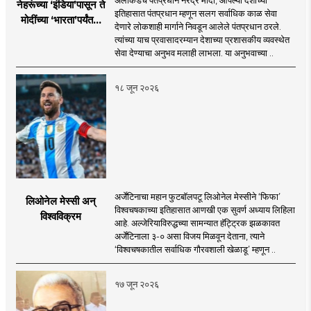
अलीकडेच पंतप्रधान नरेंद्र मोदी, आपल्या देशाच्या
नेहरूंच्या ‘इंडिया’पासून ते
इतिहासात पंतप्रधान म्हणून सलग सर्वाधिक काळ सेवा
मोदींच्या ‘भारता’पर्यंतचा
देणारे लोकशाही मार्गाने निवडून आलेले पंतप्रधान ठरले.
प्रवास...
त्यांच्या याच प्रवासादरम्यान देशाच्या प्रशासकीय व्यवस्थेत
सेवा देण्याचा अनुभव मलाही लाभला. या अनुभवाच्या ..
१८ जून २०२६
अर्जेंटिनाचा महान फुटबॉलपटू लिओनेल मेस्सीने ‘फिफा’
लिओनेल मेस्सी अन्
विश्वचषकाच्या इतिहासात आणखी एक सुवर्ण अध्याय लिहिला
विश्वविक्रम
आहे. अल्जेरियाविरुद्धच्या सामन्यात हॅट्ट्रिक झळकावत
अर्जेंटिनाला ३-० असा विजय मिळवून देताना, त्याने
‘विश्वचषकातील सर्वाधिक गौरवशाली खेळाडू’ म्हणून ..
१७ जून २०२६