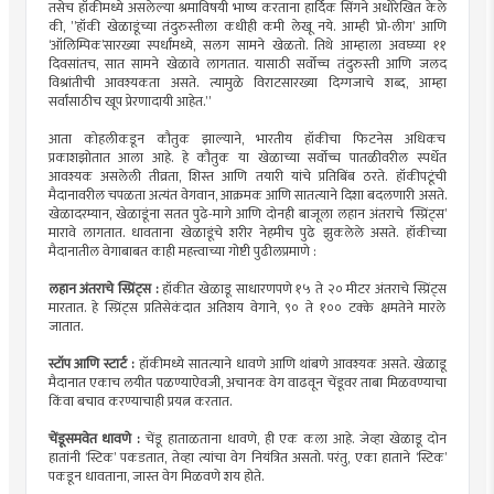
तसेच हॉकीमध्ये असलेल्या श्रमाविषयी भाष्य करताना हार्दिक सिंगने अधोरेखित केले
की, ”हॉकी खेळाडूंच्या तंदुरुस्तीला कधीही कमी लेखू नये. आम्ही ‘प्रो-लीग’ आणि
‘ऑलिम्पिक’सारख्या स्पर्धांमध्ये, सलग सामने खेळतो. तिथे आम्हाला अवघ्य्या ११
दिवसांतच, सात सामने खेळावे लागतात. यासाठी सर्वोच्च तंदुरुस्ती आणि जलद
विश्रांतीची आवश्यकता असते. त्यामुळे विराटसारख्या दिग्गजाचे शब्द, आम्हा
सर्वांसाठीच खूप प्रेरणादायी आहेत.”
आता कोहलीकडून कौतुक झाल्याने, भारतीय हॉकीचा फिटनेस अधिकच
प्रकाशझोतात आला आहे. हे कौतुक या खेळाच्या सर्वोच्च पातळीवरील स्पर्धेत
आवश्यक असलेली तीव्रता, शिस्त आणि तयारी यांचे प्रतिबिंब ठरते. हॉकीपटूंची
मैदानावरील चपळता अत्यंत वेगवान, आक्रमक आणि सातत्याने दिशा बदलणारी असते.
खेळादरम्यान, खेळाडूंना सतत पुढे-मागे आणि दोनही बाजूला लहान अंतराचे ‘स्प्रिंट्स’
मारावे लागतात. धावताना खेळाडूंचे शरीर नेहमीच पुढे झुकलेले असते. हॉकीच्या
मैदानातील वेगाबाबत काही महत्त्वाच्या गोष्टी पुढीलप्रमाणे :
लहान अंतराचे स्प्रिंट्स :
हॉकीत खेळाडू साधारणपणे १५ ते २० मीटर अंतराचे स्प्रिंट्स
मारतात. हे स्प्रिंट्स प्रतिसेकंदात अतिशय वेगाने, ९० ते १०० टक्के क्षमतेने मारले
जातात.
स्टॉप आणि स्टार्ट :
हॉकीमध्ये सातत्याने धावणे आणि थांबणे आवश्यक असते. खेळाडू
मैदानात एकाच लयीत पळण्याऐवजी, अचानक वेग वाढवून चेंडूवर ताबा मिळवण्याचा
किंवा बचाव करण्याचाही प्रयत्न करतात.
चेंडूसमवेत धावणे :
चेंडू हाताळताना धावणे, ही एक कला आहे. जेव्हा खेळाडू दोन
हातांनी ‘स्टिक’ पकडतात, तेव्हा त्यांचा वेग नियंत्रित असतो. परंतु, एका हाताने ‘स्टिक’
पकडून धावताना, जास्त वेग मिळवणे शय होते.