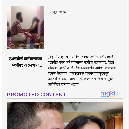
निष्ठा व्यक्त केली नाही’!
पणतू सात्यकी सावरकर
१६ जून २०२६
यांनी न्यायालयात सादर
केला दावा
मुंबई : (Nagpur Crime News) भारतीय हवाई
एअरफोर्स कर्मचाऱ्याच्या
दलातील एका अधिकाऱ्याच्या पत्नीवर बलात्कार, तिला
पत्नीवर अत्याचार;
ब्लॅकमेल करणे आणि तिचे बळजबरीने धर्मांतर करण्याचा
नागपुरातील प्रकरणाने
प्रयत्न केल्याचा धक्कादायक प्रकार नागपूरमधून
उडवली खळबळ!
उघडकीस आला आहे. या प्रकरणात पोलिसांनी मुख्य
आरोपीसह दोघांना अटक ..