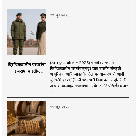
चिंता.
१७ जून २०२६
(Army Uniform 2026) भारतीय लष्कराने
ब्रिटिशकालीन परंपरांना
ब्रिटिशकालीन परंपरांपासून दूर जात भारतीय संस्कृती,
रामराम! भारतीय
आधुनिकता आणि व्यावहारिकतेला प्राधान्य देणारी ‘आर्मी
लष्कराची नवी ‘आर्मी
युनिफॉर्म २०२६’ ही नवी १७४ पानी नियमावली जाहीर केली
युनिफॉर्म २०२६’
आहे. या बदलांमुळे लष्कराच्या गणवेशात मोठे परिवर्तन होणार
नियमावली लागू
..
१७ जून २०२६