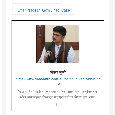
Uttar Pradesh 'Gym Jihad' Case
ओंकार मुळ्ये
https://www.mahamtb.com/authors/Omkar_Mulye.ht
ml
'मास मीडिया' या विषयातून पदवीपर्यंतचे शिक्षण पूर्ण.'कम्युनिकेशन
ॲण्ड जर्नालिझम' विषयातून पदव्युत्तरपर्यंतचे शिक्षण पूर्ण. सध्या
दै.'मुंबई तरुण भारत'मध्ये वेब उपसंपादक म्हणून कार्यरत. लिखाण,
संगीत, वाचन, फोटोग्राफी, इ.ची आवड.लिवोग्राफी भाषाशैलीत विशेष
प्रावीण्य.बालपणापासून रा.स्व.संघाचा स्वयंसेवक