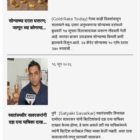
(Gold Rate Today) गेल्या काही दिवसांपासून
सोन्याच्या दरात घसरण;
सातत्याने चढ-उतार अनुभवणाऱ्या सोन्याच्या दरांमध्ये
जाणून घ्या कोणत्या
बुधवारी १७ जूनला दिलासादायक घसरण नोंदवली गेली
शहरात काय दर?
आहे. सराफा बाजार उघडताच सोन्याच्या किमती कमी
झाल्याचे दिसून आले. २४ कॅरेट सोन्याच्या १० ग्रॅम दरात
२७० रुपयांची ..
१६ जून २०२६
पुणे : (Satyaki Savarkar) स्वातंत्र्यवीर विनायक
स्वातंत्र्यवीर सावरकरांनी
दामोदर सावरकर यांनी ब्रिटिशांकडे दहा दया याचिका
दहा दया याचिका दाखल
दाखल केल्या होत्या, हे सत्य असले तरी त्या याचिकांमध्ये
केल्या, मात्र
त्यांनी ब्रिटिश सत्तेबद्दल निष्ठा व्यक्त केली नव्हती, असा दावा
ब्रिटिशांप्रति कधीही
सावरकरांचे पणतू सात्यकी सावरकर ..