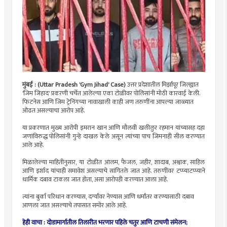
मुंबई : (Uttar Pradesh 'Gym Jihad' Case)
उत्तर प्रदेशातील मिर्झापूर जिल्ह्यात
'जिम जिहाद' प्रकरणी चर्चेत आलेल्या एका टोळीवर पोलिसांनी मोठी कारवाई केली.
फिटनेस आणि जिम ट्रेनिंगच्या नावाखाली काही जण तरुणींना आपल्या जाळ्यात
ओढत असल्याचा आरोप आहे.
या प्रकरणात मुख्य आरोपी इमरान खान आणि मौलवी खलीलुर रहमान यांच्यासह दहा
जणांविरुद्ध पोलिसांनी गुन्हे दाखल केले असून त्यांच्या पाच जिमनाही सील करण्यात
आले आहे.
मिळालेल्या माहितीनुसार, या टोळीत आलम, फैजल, जहीर, शादाब, अश्वाक, साहिल
आणि इर्शाद यांचाही समावेश असल्याचे सांगितले जात आहे. तरुणींवर टप्प्याटप्प्याने
धार्मिक दबाव टाकला जात होता, असा आरोपही करण्यात आला आहे.
त्यांना बुर्का परिधान करण्यास, दर्ग्यांवर नेण्यास आणि धर्मांतर करण्यासाठी दबाव
आणला जात असल्याचे तपासात समोर आले आहे.
हेही वाचा : दोडामार्गातील तिलारीत भरणार पहिले चतुर आणि टाचणी संमेलन;