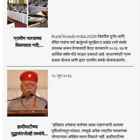
Rural Roads India 2026 देशातील दुर्गम आणि
ग्रामीण भारताच्या
वंचित गावांना सर्व ऋतूंमध्ये सुरक्षित व अखंड रस्ते संपर्क
विकासाला गती;
उपलब्ध करून देण्यासाठी केंद्र सरकारने २०२६-२७ या
२०२६-२७ मध्ये २६
आर्थिक वर्षात मोठे पाऊल उचलले आहे. प्रधानमंत्री ग्राम
हजार किमी नव्या रस्त्यांचे
सडक योजना आणि इतर ग्रामीण संपर्क योजनांअंतर्गत ..
लक्ष्य!
१८ जून २०२६
"इतिहास अनेकदा सत्तेच्या जवळ राहणाऱ्यांनी आपल्या
हल्दीघाटीच्या
दृष्टिकोनातून मांडला, त्यामुळे अनेक राष्ट्रीय नायकांच्या
युद्धासंदर्भातही तथ्यांचे
योगदानाला अपेक्षित स्थान मिळाले नाही. हल्दीघाटीच्या