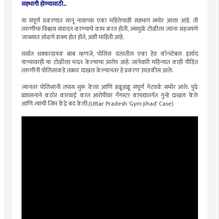
सहभागी होण्यासाठी...
या संपूर्ण प्रकरणात सानू नावाच्या एका महिलेचाही सहभाग समोर आला आहे. ती
तरुणींचा विश्वास संपादन करण्याचे काम करत होती, ज्यामुळे टोळीला त्यांना सहजपणे
जाळ्यात ओढणे शक्य होत होते, अशी माहिती आहे.
सर्वात धक्कादायक बाब म्हणजे, पोलिस दलातील एका हेड कॉन्स्टेबल इर्शाद
याच्यावरही या टोळीला मदत केल्याचा आरोप आहे. जानेवारी महिन्यात काही पीडित
तरुणींनी पोलिसांकडे तक्रार दाखल केल्यानंतर हे प्रकरण उघडकीस आले.
त्यानंतर पोलिसांनी तपास सुरू केला आणि हळूहळू संपूर्ण नेटवर्क समोर आले. पुढे
प्रशासनाने कठोर कारवाई करत आरोपींवर गँगस्टर कायद्यांतर्गत गुन्हे दाखल केले
आणि त्यांची जिम केंद्रे बंद केली.(Uttar Pradesh 'Gym Jihad' Case)