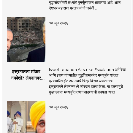
पुनर्मूल्यांकन आवश्यक! :
युद्धासंदर्भातही तथ्यांचे पुनर्मूल्यांकन आवश्यक आहे. आज
सरसंघचालक डॉ.
देशभर महाराणा प्रताप यांची जयंती ..
मोहनजी भागवत
१७ जून २०२६
Israel Lebanon Airstrike Escalation अमेरिका
इस्रायलला शांतता
आणि इराण यांच्यातील युद्धविरामानंतर मध्यपूर्वेत शांतता
नकोशी? लेबनानवर
प्रस्थापित होत असल्याचे चित्र दिसत असतानाच
इस्रायलचा जोरदार
इस्रायलने लेबनानमध्ये जोरदार हल्ला केला. या हल्ल्यामुळे
हल्ला; चार जणांचा मृत्यू,
पुन्हा एकदा मध्यपूर्वेत तणाव वाढण्याची शक्यता व्यक्त ..
इराण-अमेरिकेत आरोप-
प्रत्यारोप
१७ जून २०२६