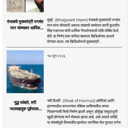
मुंबई : (Bhagwant Mann) पंजाबचे मुख्यमंत्री भगवंत
पंजाबचे मुख्यमंत्री भगवंत
मान यांना सोमवारी अकाल तख्ताचे जत्थेदार ज्ञानी कुलदीप
मान यांच्यावर धार्मिक
सिंह गडगज्ज यांनी धार्मिक गैरवर्तनासाठी दोषी घोषित केले
गैरवर्तनाचा ठपका!;अकाल
होते. हा निर्णय एका कथित व्हायरल व्हिडिओच्या आधारे
तख्ताच्या निर्णयाने मोठी
घेण्यात आला. त्या व्हिडिओमध्ये मुख्यमंत्री ..
खळबळ
१७ जून २०२६
नवी दिल्ली : (Strait of Hormuz) अमेरिका आणि
युद्ध थांबले, तरी
इराणमधील करारानंतर पश्चिम आशियातील तणाव
जलवाहतुक पूर्वपदावर
निवळण्याची चिन्हे निर्माण झाली असून, होर्मुत्झ समुद्रधुनी
येण्यास होणार विलंब;
खुली होण्याचा मार्ग मोकळा झाला आहे. असे असले तरीही,
अडकलेल्या जहाजांना
या संघर्षामुळे विस्कळीत झालेला जागतिक तेल पुरवठा लगेच
कराराच्या शाश्वततेची
..