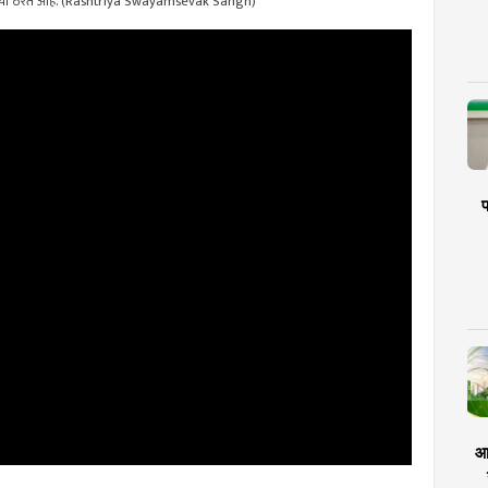
प्रेरणादायी ठरत आहे. (Rashtriya Swayamsevak Sangh)
प
आर