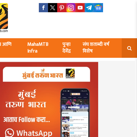
ंघ आणि
MahaMTB
पुन्हा
संघ शताब्दी वर्ष
Infra
देवेंद्र
विशेष