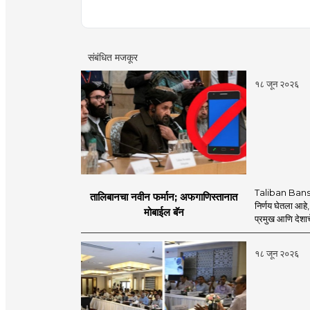
संबंधित मजकूर
१८ जून २०२६
Taliban Bans
तालिबानचा नवीन फर्मान; अफगाणिस्तानात
निर्णय घेतला आहे,
मोबाईल बॅन
प्रमुख आणि देशाचे
१८ जून २०२६