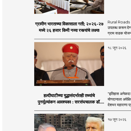
Rural Roads Indi
ग्रामीण भारताच्या विकासाला गती; २०२६-२७
उपलब्ध करून देण्
मध्ये २६ हजार किमी नव्या रस्त्यांचे लक्ष्य!
ग्राम सडक योजना 
१८ जून २०२६
"इतिहास अनेकदा सत
हल्दीघाटीच्या युद्धासंदर्भातही तथ्यांचे
योगदानाला अपेक्षि
पुनर्मूल्यांकन आवश्यक! : सरसंघचालक डॉ.
देशभर महाराणा प्र
मोहनजी भागवत
१७ जून २०२६