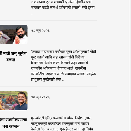
राष्ट्राध्यक्ष ट्रम्प यांच्याशी झालेली द्विपक्षीय चर्चा
भारताचे वाढते सामर्थ दर्शवणारी असली, तरी ट्रम्प
..
१८ जून २०२६
‘उबाठा’ गटात चार वर्षांनंतर पुन्हा अपेक्षेप्रमााणे मोठी
नी माती अन् जुनेच
फूट पडली आणि सहा खासदारांनी शिंदेंच्या
वळण!
शिवसेनेत विलीनीकरण केल्याने उद्धव ठाकरेंचे
राजकीय अस्तित्वच धोक्यात आले. ठाकरेंचा
पराकोटीचा अहंकार आणि संवादाचा अभाव, यामुळेच
हा दुसर्‍या फुटीचाही अंक ..
१७ जून २०२६
मुख्यमंत्री देवेंद्र फडणवीस यांच्या निर्देशानुसार,
िला सक्षमीकरणाचा
महसूलमंत्री चंद्रशेखर बावनकुळे यांनी जाहीर
नवा अध्याय
केलेला ‘एक बचत गट, एक हेक्टर जागा’ हा निर्णय