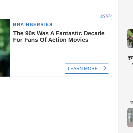
इस्
ज