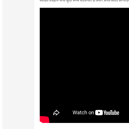
स्वदेशी तंत्रज्ञान यांचा सुंदर संगम घडवणारा हा प्रयोग अनेकांसाठी 