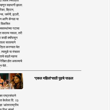
 विशेष निमंत्रित
 म्हणून सहभागी झाला.
िका, ब्रिटन,
न्स, जर्मनी, इटली,
न आणि कॅनडा या
 विकसित
व्यवस्थांच्या गटाचा
त सदस्य नसला, तरी
या काही वर्षांपासून
ताला सातत्याने
त्रित करण्यात येत
 त्यामुळे या मंचावर
ाचे वाढते महत्त्व
रेखित होत असल्याचे
न येते...
'एकल महिलां'साठी पुढचे पाऊल
क्त राष्ट्रसंघाने
ित केलेला दि. २३
हा 'आंतरराष्ट्रीय
ा दिन' संपूर्ण