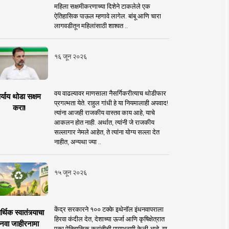
महिला सक्षमीकरणाच्या दिशेने टाकलेले एक
ऐतिहासिक पाऊल म्हणावे लागेल. बांबू आणि चारा
लागवडीतून महिलांसाठी शाश्वत ..
१६ जून २०२६
वय वाढल्यावर माणसाला नैसर्गिकरीत्याच थोडीफार
र्याय थोडा सक्षम
प्रगल्भता येते. राहुल गांधी हे या नियमालाही अपवाद!
करा!
त्यांना आजही राजकीय वास्तव काय आहे, याचे
आकलन होत नाही. अर्थात, त्यांनी जे राजकीय
सल्लागार नेमले आहेत, ते त्यांना योग्य सल्ला देत
नाहीत, अन्यथा ज्या ..
१५ जून २०२६
केंद्र सरकारने १०० टक्के इथेनॉल इंधनवापराला
्थिक स्वातंत्र्याचा
हिरवा कंदील देत, देशाच्या ऊर्जा आणि कृषिक्षेत्रात
नवा जाहीरनामा
एका ऐतिहासिक क्रांतीची पायाभरणी केली आहे. या