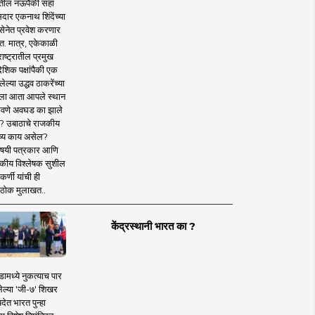
तील नऊपैकी सहा
दार एकनाथ शिंदेंच्या
सेनेत प्रवेश करणार
त. मात्र, एकेकाळी
ाष्ट्रातील प्रमुख
देशिक पक्षांपैकी एक
ल्या उद्धव ठाकरेंच्या
षाला आता आपले स्थान
वणे अवघड का झाले
? उबाठाचे राजकीय
ष्य काय असेल?
िषयी पत्रकार आणि
कीय विश्लेषक सुशील
र्णी यांची ही
ठोक मुलाखत..
केंद्रस्थानी भारत का ?
ामध्ये नुकत्याच पार
ेल्या 'जी-७' शिखर
देत भारत पुन्हा