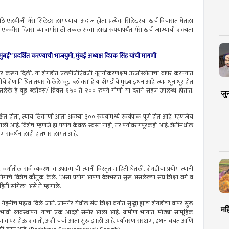
 एलपीजी गॅस सिलेंडर लागण्याचा अंदाज होता. प्रत्येक सिलेंडरचा खर्च विचारात घेतला
ण एकवीस दिवसांच्या वर्गासाठी तब्बल सव्वा लाख रुपयांपर्यंत गॅस खर्च जाण्याची शक्यता
बई” प्रदर्शित करण्याची भाजयुमो, मुंबई अध्यक्ष दिपक सिंह यांची मागणी
तयार करून दिली. या शेगडीत एलपीजीऐवजी नूतनीकरणक्षम ऊर्जास्त्रोताचा वापर करण्यात
 शेण मिश्रित तयार केलेले ‘वूड ब्लॉक्स’ हे या शेगडीचे मुख्य इंधन आहे. त्यामधून धूर होत
ध असलेले हे वूड ब्लॉक्स/ ब्रिक्स १५० ते २०० रुपये गोणी या दराने सहज उपलब्ध होतात.
जु
षित होता, त्याच ठिकाणी आता अवघ्या ३०० रुपयांमध्ये स्वयंपाक पूर्ण होत आहे. म्हणजेच
ी आहे. विशेष म्हणजे हा पर्याय केवळ स्वस्त नाही, तर पर्यावरणपूरकही आहे. शेतीमधील
वरण संवर्धनालाही हातभार लागत आहे.
वर्गातील सर्व व्यवस्था व उपक्रमाची त्यांनी विस्तृत माहिती घेतली. शेगडीचा प्रयोग त्यांनी
व प्रयोगाचे विशेष कौतुक केले. “असा प्रयोग आपण देशभरात सुरू असलेल्या संघ शिक्षा वर्ग व
िती सांगेल” असे ते म्हणाले.
नेहमीच महत्त्व दिले जाते. जामनेर येथील संघ शिक्षा वर्गात सुद्धा ह्याच शेगडीचा वापर सुरू
मह
प्रभावी व्यवस्थापन' याचा एक आदर्श समोर आला आहे. ग्रामीण भागात, मोठ्या सामूहिक
वस्थेचा वापर होऊ शकतो, अशी चर्चा आता सुरू झाली आहे. पर्यावरण संरक्षण, इंधन बचत आणि