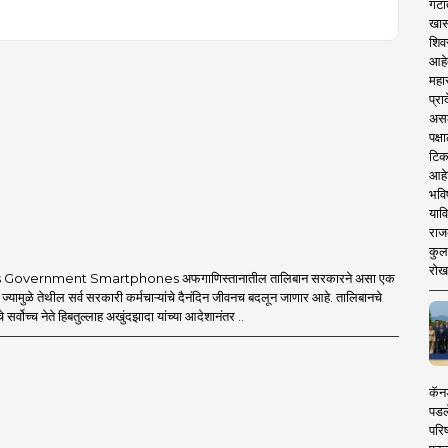
गटा
खास
शिव
आहे
महार
प्रा
असले
पक्
टिक
आहे
भवि
याव
राज
कुलक
रोख
 Government Smartphones अफगाणिस्तानातील तालिबान सरकारने असा एक
 ज्यामुळे तेथील सर्व सरकारी कर्मचाऱ्यांचे दैनंदिन जीवनच बदलून जाणार आहे. तालिबानचे
 सर्वोच्च नेते हिबतुल्लाह अखुंदझादा यांच्या आदेशानंतर ..
कॅनड
पडल
परिष