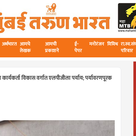
अर्थभारत
आमचे
आमची
ई-
मनोरंजन
विविध
रा.स्व.स
लेखक
प्रकाशने
पेपर
परिवार
कार्यकर्ता विकास वर्गात एलपीजीला पर्याय; पर्यावरणपूरक