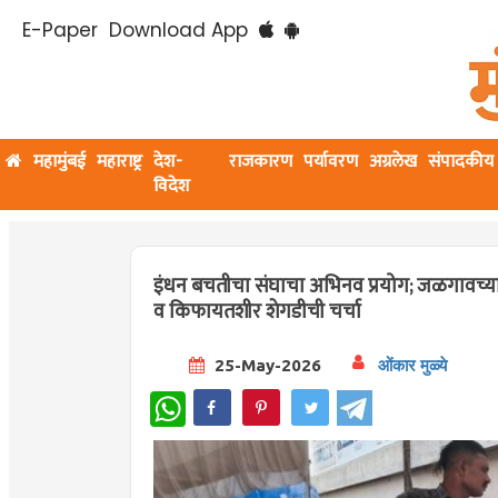
E-Paper
Download App
महामुंबई
महाराष्ट्र
देश-
राजकारण
पर्यावरण
अग्रलेख
संपादकीय
विदेश
इंधन बचतीचा संघाचा अभिनव प्रयोग; जळगावच्या 
व किफायतशीर शेगडीची चर्चा
25-May-2026
ओंकार मुळ्ये
WhatsApp