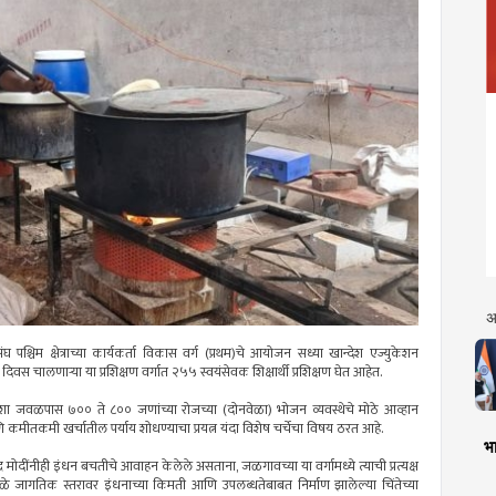
अ
 संघ पश्चिम क्षेत्राच्या कार्यकर्ता विकास वर्ग (प्रथम)चे आयोजन सध्या खान्देश एज्युकेशन
 चालणाऱ्या या प्रशिक्षण वर्गात २५५ स्वयंसेवक शिक्षार्थी प्रशिक्षण घेत आहेत.
. अशा जवळपास ७०० ते ८०० जणांच्या रोजच्या (दोनवेळा) भोजन व्यवस्थेचे मोठे आव्हान
ी आणि कमीतकमी खर्चातील पर्याय शोधण्याचा प्रयत्न यंदा विशेष चर्चेचा विषय ठरत आहे.
भा
र मोदींनीही इंधन बचतीचे आवाहन केलेले असताना, जळगावच्या या वर्गामध्ये त्याची प्रत्यक्ष
े जागतिक स्तरावर इंधनाच्या किमती आणि उपलब्धतेबाबत निर्माण झालेल्या चिंतेच्या