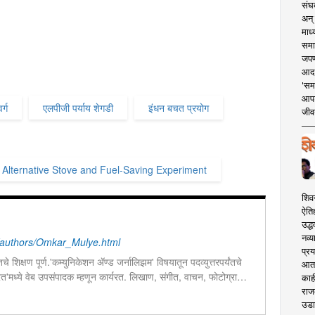
संघक
अन् 
माध्
समा
जपण
आदर्
'सम
आपट
र्ग
एलपीजी पर्याय शेगडी
इंधन बचत प्रयोग
जीवन
lternative Stove and Fuel-Saving Experiment
शिव
ऐति
उद्ध
नव्य
authors/Omkar_Mulye.html
प्रय
चे शिक्षण पूर्ण.'कम्युनिकेशन ॲण्ड जर्नालिझम' विषयातून पदव्युत्तरपर्यंतचे
आता 
 भारत'मध्ये वेब उपसंपादक म्हणून कार्यरत. लिखाण, संगीत, वाचन, फोटोग्राफी,
काही
शेष प्रावीण्य.बालपणापासून रा.स्व.संघाचा स्वयंसेवक
राज
उडा