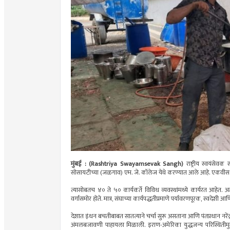
मुंबई : (Rashtriya Swayamsevak Sangh)
राष्ट्रीय स्वयंसेवक
सोसायटीच्या (जळगाव) एम. जे. कॉलेज येथे करण्यात आले आहे. एकवीस दिवस
त्यासोबतच ४० ते ५० कार्यकर्ते विविध व्यवस्थांमध्ये कार्यरत आहेत
वर्गासमोर होते. मात्र, संघाच्या कार्यपद्धतीप्रमाणे पर्यावरणपूरक, स्वदेश
देशात इंधन बचतीबाबत सातत्याने चर्चा सुरू असताना आणि पंतप्रधान नरेंद्
अंमलबजावणी पाहायला मिळाली. इराण-अमेरिका युद्धजन्य परिस्थितीमुळ