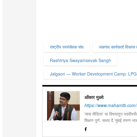
राष्ट्रीय स्वयंसेवक संघ
जळगाव कार्यकर्ता विकास व
Rashtriya Swayamsevak Sangh
Jalgaon — Worker Development Camp: LPG A
ओंकार मुळ्ये
https://www.mahamtb.com/
'मास मीडिया' या विषयातून पदवीपर्यंत
शिक्षण पूर्ण. सध्या दै.'मुंबई तरुण
इ.ची आवड.लिवोग्राफी भाषाशैलीत वि