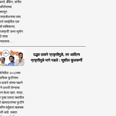
ार्य, बँकिंग, संगीत
कीर्तनाच्या
यमातून
जप्रबोधनाचा वसा
ारे वसईतील एक
श व्यक्तिमत्त्व,
ाजव्रती' हभप सुयोग
े यांचा
प्रवास.....
उद्धव ठाकरे प्रकृतीमुळे, तर आदित्य
प्रवृत्तीमुळे मागे पडले : सुशील कुलकर्णी
सेनेतील २०२२च्या
हासिक फुटीनंतर
व ठाकरे यांच्या पक्षाने
ाने उभारी घेण्याचा
त्न केला खरा. मात्र,
पुन्हा एकदा पक्षातील
 खासदारांच्या फुटीने
कीय वर्तुळात खळबळ
ली आहे. उबाठा