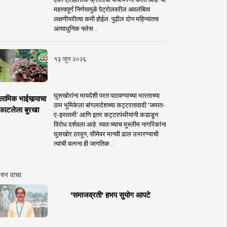
महत्त्वपूर्ण निर्णयामुळे पेट्रोलवरील अवलंबित्व
लक्षणीयरीत्या कमी होईल. पुढील दोन महिन्यांतच
अत्याधुनिक फ्लेस ..
१३ जून २०२६
घुसखोरांना मायदेशी परत पाठवण्याच्या भारताच्या
लामिक भाईचार्‍याचा
ठाम भूमिकेला बांगलादेशच्या कट्टरतावादी ‘जमात-
फाटलेला बुरखा
ए-इस्लामी’ आणि इतर कट्टरपंथीयांनी कडाडून
विरोध दर्शवला आहे. स्वतःच्याच मुस्लीम नागरिकांना
घुसखोर ठरवून, सीमेवर मानवी ढाल उभारण्याची
त्यांची वल्गना ही जागतिक ..
रुर वाचा
'समाजव्रती' हभप सुयोग आपटे