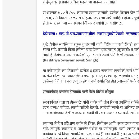
पार्श्वभूमीवर हा प्रयोग अधिक महत्त्वाचा मानला जात आहे.
साधारणतः ७०० ते ८०० जणांच्या स्वयंपाकासाठी दररोज किमान दोन मोठे
असता, प्रति दिवस जवळपास ६ हजार रुपयांचा खर्च अपेक्षित होता. संपूर्
होती. मात्र, संघाच्या व्यवस्थापकांनी यावर पर्यायी उपाय शोधला.
हेही वाचा : आय. पी. एल.प्रसारणामधील “सलाम मुंबई” ऐवजी “नमस्कार मुं
धुळे येथील स्वयंसेवक राहुल कुलकर्णी यांनी विशेष प्रकारची शेगडी 
आला आहे. कपाशी किंवा तुरीच्या वाळलेल्या झाडांपासून (तूरखाटी) व गायीचे
नाही हे विशेष. बाजारात प्रत्येकी सुमारे तीन रुपये प्रतिकिलो उपलब्
(Rashtriya Swayamsevak Sangh)
या प्रयोगामुळे ज्या ठिकाणी दररोज ६ हजार रुपयांचा एलपीजी खर्च अपेक्
दररोज मोठ्या प्रमाणावर इंधन बचत होत असून खर्चातही लक्षणीय घट झाल
उरलेला जैविक कचरा उपयुक्त इंधनामध्ये रूपांतरित होत असल्याने पर्या
सरकार्यवाह दत्तात्रय होसबाळे यांनी केले विशेष कौतुक
सरकार्यवाह दत्तात्रय होसबाळे यांनी वर्गस्थानी तीन दिवस उपस्थित राहिले. 
स्वतः प्रत्यक्ष पाहिला. त्याची माहिती घेतली. त्यावेळी त्यांनी या अभिन
अन्य कार्यक्रमात देखील करू. याविषयी मी स्वतः जळगावच्या प्रयोगाची माह
संघाच्या विविध प्रशिक्षण वर्गांमध्ये शिस्त, नियोजन आणि स्वावलंबन यांना 
आहे. त्यामुळे जळगाव व जामनेर येथील या प्रयोगामुळे 'कमी खर्चात 
कार्यक्रमांमध्ये किंवा सामाजिक उपक्रमांमध्येही अशा पर्यायी इंधन व्य