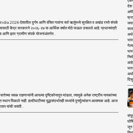
एकदा
देश
अमेर
फ्रा
a 2026 देशातील दुर्गम आणि वंचित गावांना सर्व ऋतूंमध्ये सुरक्षित व अखंड रस्ते संपर्क
जपा
यासाठी केंद्र सरकारने २०२६-२७ या आर्थिक वर्षात मोठे पाऊल उचलले आहे. प्रधानमंत्री
सात
आणि इतर ग्रामीण संपर्क योजनांअंतर्गत ..
अर्थ
भार
गेल्
भार
निमं
आहे.
भारत
अधो
दिसू
्तेच्या जवळ राहणाऱ्यांनी आपल्या दृष्टिकोनातून मांडला, त्यामुळे अनेक राष्ट्रीय नायकांच्या
त स्थान मिळाले नाही. हल्दीघाटीच्या युद्धासंदर्भातही तथ्यांचे पुनर्मूल्यांकन आवश्यक आहे. आज
ताप यांची जयंती ..
संयु
घोष
जून 
विधव