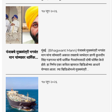
इराण-अमेरिकेत आरोप-
प्रत्यारोप
१७ जून २०२६
मुंबई : (Bhagwant Mann) पंजाबचे मुख्यमंत्री भगवंत
पंजाबचे मुख्यमंत्री भगवंत
मान यांना सोमवारी अकाल तख्ताचे जत्थेदार ज्ञानी कुलदीप
मान यांच्यावर धार्मिक
सिंह गडगज्ज यांनी धार्मिक गैरवर्तनासाठी दोषी घोषित केले
गैरवर्तनाचा ठपका!;अकाल
होते. हा निर्णय एका कथित व्हायरल व्हिडिओच्या आधारे
तख्ताच्या निर्णयाने मोठी
घेण्यात आला. त्या व्हिडिओमध्ये मुख्यमंत्री ..
खळबळ
१७ जून २०२६