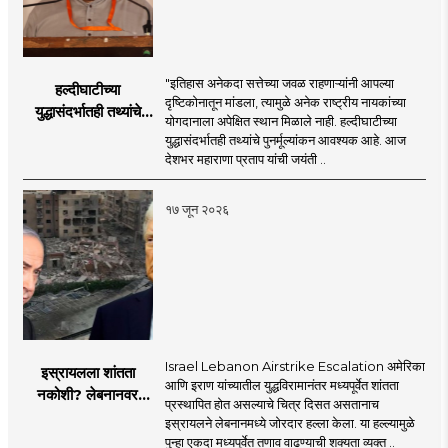
"इतिहास अनेकदा सत्तेच्या जवळ राहणाऱ्यांनी आपल्या
हल्दीघाटीच्या
दृष्टिकोनातून मांडला, त्यामुळे अनेक राष्ट्रीय नायकांच्या
युद्धासंदर्भातही तथ्यांचे
योगदानाला अपेक्षित स्थान मिळाले नाही. हल्दीघाटीच्या
पुनर्मूल्यांकन आवश्यक! :
युद्धासंदर्भातही तथ्यांचे पुनर्मूल्यांकन आवश्यक आहे. आज
सरसंघचालक डॉ.
देशभर महाराणा प्रताप यांची जयंती ..
मोहनजी भागवत
१७ जून २०२६
Israel Lebanon Airstrike Escalation अमेरिका
इस्रायलला शांतता
आणि इराण यांच्यातील युद्धविरामानंतर मध्यपूर्वेत शांतता
नकोशी? लेबनानवर
प्रस्थापित होत असल्याचे चित्र दिसत असतानाच
इस्रायलचा जोरदार
इस्रायलने लेबनानमध्ये जोरदार हल्ला केला. या हल्ल्यामुळे
हल्ला; चार जणांचा मृत्यू,
पुन्हा एकदा मध्यपूर्वेत तणाव वाढण्याची शक्यता व्यक्त ..