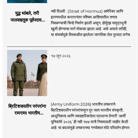
नवी दिल्ली : (Strait of Hormuz) अमेरिका आणि
युद्ध थांबले, तरी
इराणमधील करारानंतर पश्चिम आशियातील तणाव
जलवाहतुक पूर्वपदावर
निवळण्याची चिन्हे निर्माण झाली असून, होर्मुत्झ समुद्रधुनी
येण्यास होणार विलंब;
खुली होण्याचा मार्ग मोकळा झाला आहे. असे असले तरीही,
अडकलेल्या जहाजांना
या संघर्षामुळे विस्कळीत झालेला जागतिक तेल पुरवठा लगेच
कराराच्या शाश्वततेची
..
चिंता.
१७ जून २०२६
(Army Uniform 2026) भारतीय लष्कराने
ब्रिटिशकालीन परंपरांना
ब्रिटिशकालीन परंपरांपासून दूर जात भारतीय संस्कृती,
रामराम! भारतीय
आधुनिकता आणि व्यावहारिकतेला प्राधान्य देणारी ‘आर्मी
लष्कराची नवी ‘आर्मी
युनिफॉर्म २०२६’ ही नवी १७४ पानी नियमावली जाहीर केली
युनिफॉर्म २०२६’
आहे. या बदलांमुळे लष्कराच्या गणवेशात मोठे परिवर्तन होणार
नियमावली लागू
..