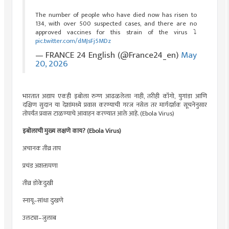
The number of people who have died now has risen to
134, with over 500 suspected cases, and there are no
approved vaccines for this strain of the virus ⤵️
pic.twitter.com/dMJsFj5MDz
— FRANCE 24 English (@France24_en)
May
20, 2026
भारतात अद्याप एकही इबोला रुग्ण आढळलेला नाही, तरीही कॉंगो, युगांडा आणि
दक्षिण सुदान या देशांमध्ये प्रवास करण्याची गरज नसेल तर मार्गदर्शक सूचनेनुसार
तोपर्यंत प्रवास टाळण्याचे आवाहन करण्यात आले आहे. (Ebola Virus)
इबोलाची मुख्य लक्षणे काय? (Ebola Virus)
अचानक तीव्र ताप
प्रचंड अशक्तपणा
तीव्र डोकेदुखी
स्नायू–सांधा दुखणे
उलट्या–जुलाब