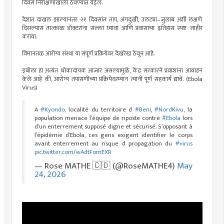
दिवस निरीक्षणाखाली ठेवण्यात येईल.
देशात दाखल झाल्यानंतर २१ दिवसांत ताप, अंगदुखी, उलट्या–जुलाब अशी लक्षणे
दिसल्यास तात्काळ डॉक्टरांना सल्ला घ्यावा आणि प्रवासाचा इतिहास स्पष्ट जाहीर
करावा.
विमानतळ आरोग्य संस्था या संपूर्ण प्रक्रियेवर देखरेख ठेवून आहे.
इबोला हा अत्यंत धोकादायक आजार असल्यामुळे, केंद्र सरकारने प्रवाशांना आवाहन
केले आहे की, आरोग्य तपासणीच्या प्रक्रियेदरम्यान त्यांनी पूर्ण सहकार्य द्यावे. (Ebola
Virus)
A
#Kyondo
, localité du territoire d
#Beni
,
#NordKivu
, la
population menace l’équipe de riposte contre
#Ebola
lors
d’un enterrement supposé digne et sécurisé. S’opposant à
l’épidémie d’Ebola, ces gens exigent identifier le corps
avant enterrement au risque d propagation du
#virus
pic.twitter.com/wAdtFomEXR
— Rose MATHE 🇨🇩 (@RoseMATHE4)
May
24, 2026