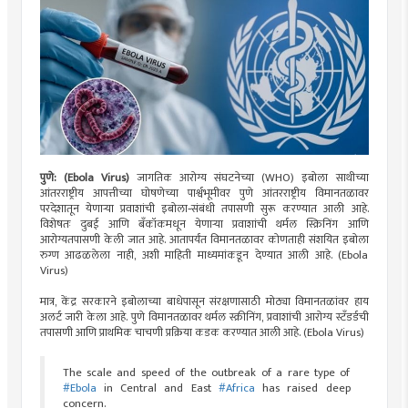
पुणे: (Ebola Virus)
जागतिक आरोग्य संघटनेच्या (WHO) इबोला साथीच्या
आंतरराष्ट्रीय आपत्तीच्या घोषणेच्या पार्श्वभूमीवर पुणे आंतरराष्ट्रीय विमानतळावर
परदेशातून येणाऱ्या प्रवाशांची इबोला‑संबंधी तपासणी सुरू करण्यात आली आहे.
विशेषतः दुबई आणि बँकॉकमधून येणाऱ्या प्रवाशांची थर्मल स्क्रिनिंग आणि
आरोग्यतपासणी केली जात आहे. आतापर्यंत विमानतळावर कोणताही संशयित इबोला
रुग्ण आढळलेला नाही, अशी माहिती माध्यमांकडून देण्यात आली आहे. (Ebola
Virus)
मात्र, केंद्र सरकारने इबोलाच्या बाधेपासून संरक्षणासाठी मोठ्या विमानतळांवर हाय
अलर्ट जारी केला आहे. पुणे विमानतळावर थर्मल स्क्रीनिंग, प्रवाशांची आरोग्य स्टँडर्डची
तपासणी आणि प्राथमिक चाचणी प्रक्रिया कडक करण्यात आली आहे. (Ebola Virus)
The scale and speed of the outbreak of a rare type of
#Ebola
in Central and East
#Africa
has raised deep
concern.