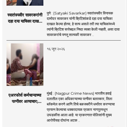
पुणे : (Satyaki Savarkar) स्वातंत्र्यवीर विनायक
स्वातंत्र्यवीर सावरकरांनी
दामोदर सावरकर यांनी ब्रिटिशांकडे दहा दया याचिका
दहा दया याचिका दाखल
दाखल केल्या होत्या, हे सत्य असले तरी त्या याचिकांमध्ये
केल्या, मात्र
त्यांनी ब्रिटिश सत्तेबद्दल निष्ठा व्यक्त केली नव्हती, असा दावा
ब्रिटिशांप्रति कधीही
सावरकरांचे पणतू सात्यकी सावरकर ..
निष्ठा व्यक्त केली नाही’!
पणतू सात्यकी सावरकर
१६ जून २०२६
यांनी न्यायालयात सादर
केला दावा
मुंबई : (Nagpur Crime News) भारतीय हवाई
एअरफोर्स कर्मचाऱ्याच्या
दलातील एका अधिकाऱ्याच्या पत्नीवर बलात्कार, तिला
पत्नीवर अत्याचार;
ब्लॅकमेल करणे आणि तिचे बळजबरीने धर्मांतर करण्याचा
नागपुरातील प्रकरणाने
प्रयत्न केल्याचा धक्कादायक प्रकार नागपूरमधून
उडवली खळबळ!
उघडकीस आला आहे. या प्रकरणात पोलिसांनी मुख्य
आरोपीसह दोघांना अटक ..