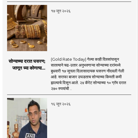
१७ जून २०२६
(Gold Rate Today) गेल्या काही दिवसांपासून
सोन्याच्या दरात घसरण;
सातत्याने चढ-उतार अनुभवणाऱ्या सोन्याच्या दरांमध्ये
जाणून घ्या कोणत्या
बुधवारी १७ जूनला दिलासादायक घसरण नोंदवली गेली
शहरात काय दर?
आहे. सराफा बाजार उघडताच सोन्याच्या किमती कमी
झाल्याचे दिसून आले. २४ कॅरेट सोन्याच्या १० ग्रॅम दरात
२७० रुपयांची ..
१६ जून २०२६