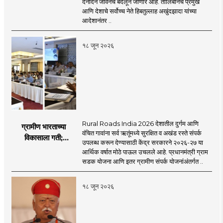
दैनंदिन जीवनच बदलून जाणार आहे. तालिबानचे प्रमुख
be the side of the game.
motionlessness and tradition.
आणि देशाचे सर्वोच्च नेते हिबतुल्लाह अखुंदझादा यांच्या
आदेशानंतर ..
१८ जून २०२६
Rural Roads India 2026 देशातील दुर्गम आणि
ग्रामीण भारताच्या
वंचित गावांना सर्व ऋतूंमध्ये सुरक्षित व अखंड रस्ते संपर्क
विकासाला गती;
उपलब्ध करून देण्यासाठी केंद्र सरकारने २०२६-२७ या
२०२६-२७ मध्ये २६
आर्थिक वर्षात मोठे पाऊल उचलले आहे. प्रधानमंत्री ग्राम
हजार किमी नव्या रस्त्यांचे
सडक योजना आणि इतर ग्रामीण संपर्क योजनांअंतर्गत ..
लक्ष्य!
१८ जून २०२६