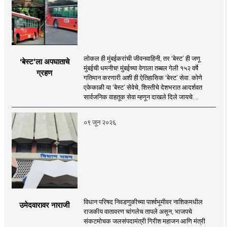
लोकल ही मुंबईकरांची जीवनवाहिनी, तर ‘बेस्ट’ ही जणू
‘बेस्ट’ला अपघाताचे
मुंबईची धमनीच! मुंबईच्या वेगाला तब्बल गेली १५२ वर्षे
ग्रहण
गतिमान करणारी अशी ही ऐतिहासिक ‘बेस्ट’ सेवा. कोणे
एकेकाळी या ‘बेस्ट’ सेवेचे, शिस्तीचे देशभरात आदर्शवत
सार्वजनिक वाहतूक सेवा म्हणून दाखले दिले जायचे. ..
०९ जून २०२६
विधान परिषद निवडणुकीच्या पार्श्वभूमीवर नाशिकमधील
उमेदवारावर नाराजी
राजकीय वातावरण चांगलेच तापले असून, भाजपचे
संकटमोचक जलसंपदामंत्री गिरीश महाजन आणि मंत्री