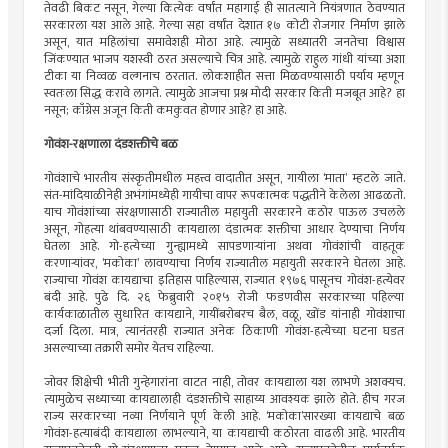
तेवढी बिकट नसून, गेल्या कित्येक वर्षांत महागाई ही सातत्याने नियंत्रणात ठेवण्यात
सरकारला यश आले आहे. गेल्या सहा वर्षांत देशात १७ कोटी रोजगार निर्माण झाले
असून, यात महिलांचा समावेशही मोठा आहे. त्यामुळे सध्यातरी जनतेचा विश्वास
जिंकण्यात भाजप यशस्वी ठरत असल्याचे चित्र आहे. त्यामुळे राहुल गांधी यांच्या अशा
टीका या निव्वळ वल्गनाच ठरतात. लोकशाहीत सत्ता मिळवण्यासाठी पर्याय म्हणून
स्वतःला सिद्ध करावे लागते. त्यामुळे आजचा प्रश्न मोदी सरकार किती मजबूत आहे? हा
नसून; काँग्रेस अजून किती कमकुवत होणार आहे? हा आहे.
गोवंश-रक्षणाला दंडशक्तीचे बळ
गोवंशाचे भारतीय संस्कृतीमधील महत्त्व वादातीत असून, गायीला ‘माता’ म्हटले जाते.
संत-मांदियाळीनेही अभंगांमध्येही गायीचा वापर रूपकात्मक पद्धतीने केलेला आढळतो.
याच गोवंशांच्या संरक्षणासाठी राज्यातील महायुती सरकारने कठोर पाऊल उचलले
असून, गोहत्या थांबवण्यासाठी कायद्याला दंडात्मक शक्तीचा आधार देण्याचा निर्णय
घेतला आहे. गो-हत्येच्या गुन्ह्यामध्ये सापडणार्‍यांना अथवा गोवंशांची वाहतूक
करणार्‍यांवर, ‘मकोका’ लावण्याचा निर्णय राज्यातील महायुती सरकारने घेतला आहे.
राज्याचा गोवंश कायद्याचा इतिहास पाहिल्यास, राज्यात १९७६ पासूनच गोवंश-हत्येवर
बंदी आहे. पुढे दि. २६ फेब्रुवारी २०१५ रोजी फडणवीस सरकारच्या पहिल्या
कार्यकाळातील सुधारित कायद्याने, गायींबरोबरच बैल, वळू, खोंड यांनाही गोवंशाचा
दर्जा दिला. मात्र, त्यानंतरही राज्यात अनेक ठिकाणी गोवंश-हत्येच्या घटना घडत
असल्याच्या तक्रारी समोर येतच राहिल्या.
जोवर शिक्षेची भीती गुन्हेगारांना वाटत नाही, तोवर कायद्याला यश लाभणे अशक्यच.
त्यामुळेच सध्याच्या कायद्यालाही दंडशक्तीचे साहाय्य आवश्यक झाले होते. हीच गरज
राज्य सरकारच्या नव्या निर्णयाने पूर्ण केली आहे. ‘मकोका’सारख्या कायद्याचे बळ
गोवंश-हत्याबंदी कायद्याला लाभल्याने, या कायद्याची कठोरता वाढली आहे. भारतीय