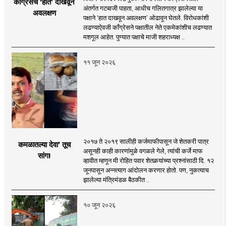
काँग्रेसचे ‘हात’ दाखवून
अंतर्गत गटबाजी पाहता, आधीच गलितगात्र झालेल्या या
अवलक्षण
पक्षाने ‘हात दाखवून अवलक्षण’ ओढावून घेतले. विरोधकांशी
लढण्याऐवजी काँग्रेसने पक्षातील नेते एकमेकांशीच लढण्यात
मशगूल आहेत. पुण्यात पक्षाचे माजी शहराध्यक्ष ..
११ जून २०२६
२०१७ ते २०१९ सालीही कर्जमाफीपासून जे शेतकरी पात्र
कमळातल्या देवा’ तूच
असूनही काही कारणांमुळे वगळले गेले, त्यांची कर्जे माफ
सांग!
व्हावीत म्हणून मी रोहित पवार शेतकर्‍यांच्या प्रश्नांसाठी दि. १२
जूनपासून अन्नत्याग आंदोलन करणार होतो. पण, नुकत्याच
झालेल्या मंत्रिमंडळ बैठकीत ..
१० जून २०२६