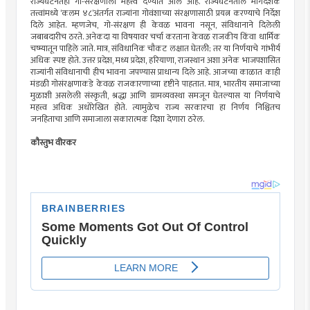
राज्यघटनेतही गो-संरक्षणाला महत्त्व देण्यात आले आहे. राज्यघटनेतील मार्गदर्शक
तत्त्वांमध्ये ‘कलम ४८’अंतर्गत राज्यांना गोवंशाच्या संरक्षणासाठी प्रयत्न करण्याचे निर्देश
दिले आहेत. म्हणजेच, गो-संरक्षण ही केवळ भावना नसून, संविधानाने दिलेली
जबाबदारीच ठरते. अनेकदा या विषयावर चर्चा करताना केवळ राजकीय किंवा धार्मिक
चष्म्यातून पाहिले जाते. मात्र, संविधानिक चौकट लक्षात घेतली; तर या निर्णयाचे गांभीर्य
अधिक स्पष्ट होते. उत्तर प्रदेश, मध्य प्रदेश, हरियाणा, राजस्थान अशा अनेक भाजपशासित
राज्यांनी संविधानाची हीच भावना जपण्यास प्राधान्य दिले आहे. आजच्या काळात काही
मंडळी गोसंरक्षणाकडे केवळ राजकारणाच्या दृष्टीने पाहतात. मात्र, भारतीय समाजाच्या
मुळाशी असलेली संस्कृती, श्रद्धा आणि ग्रामव्यवस्था समजून घेतल्यास या निर्णयाचे
महत्त्व अधिक अधोरेखित होते. त्यामुळेच राज्य सरकारचा हा निर्णय निश्चितच
जनहिताचा आणि समाजाला सकारात्मक दिशा देणारा ठरेल.
कौस्तुभ वीरकर