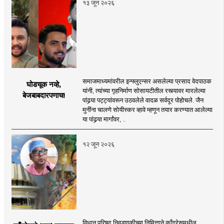
१३ जून २०२६
समाजमाध्यमांवरील इन्फ्लुएन्सर असलेल्या प्रसाद वेदपाठक
घोडचूक नव्हे,
यांनी, त्यांच्या गृहनिर्माण सोसायटीतील रस्त्यावर मारलेल्या
बेजबाबदारपणाच!
पांढर्‍या पट्ट्यांवरून उठवलेले वादळ सर्वदूर पोहोचले. जैन
मुनींना चालणे सोयीस्कर व्हावे म्हणून तयार करण्यात आलेल्या
या पांढर्‍या मार्गांवर, ..
१२ जून २०२६
विधान परिषद निवडणुकीच्या निमित्ताने काँग्रेसमधील