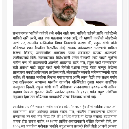
राजकारणात भाकिते वर्तवणे तसे नवीन नाही. पण, भाकिते वर्तवणे आणि वर्तवलेली
भाकिते खरी ठरणे, यात एक महत्त्वाचा फरक आहे, तो म्हणजे जनतेशी जोडलेली
नाळ! तर, राजकीय भाकितांचा विषय निघण्याचे कारण की, राहुल गांधी यांनी
काँग्रेसच्या एका बैठकीत केंद्रातील मोदी सरकार कोसळणार असल्याचे भाकित
केलेच. शिवाय, जनतेमधील आक्रोशच याला जबाबदार ठरणार असल्याचे
स्पष्टीकरणही दिले. राजकारणात विरोधकांनी सत्तेत येण्याची स्वप्ने पाहणे चुकीचे
नाहीच, पण, ती वास्तववादी असणेही आवश्यक ठरते. मात्र, राहुल गांधी यांच्याबाबत
तशी अवस्था नाही. राहुल गांधी यांनी विरोधी पक्षाचा प्रमुख चेहरा म्हणून केलेला
आजवरचा एकही आरोप सत्य ठरलेला नाही. लोकशाहीत सरकारे भविष्यवाण्यांनी पडत
नाहीत; ती पडतात जनतेचा विश्वास गमावल्यावर आणि त्याच वेळी एक सक्षम पर्याय
उभा राहिल्यावर. सध्याच्या भारतीय राजकीय परिस्थितीत दुसरा भागच सर्वाधिक
कमकुवत दिसतो. राहुल गांधी यांनी काँग्रेसच्या राजकारणात २००७ मध्ये सक्रिय
सहभाग घेण्यास सुरुवात केली. त्यानंतर २००७ ते २०२६ पर्यंत राहुल गांधींच्या
नेतृत्वात देशभरात काँग्रेसच्या आमदारांची संख्या निम्म्यावर आली आहे.
जागतिक संघर्षाने सध्या भारतीय अर्थव्यवस्थेसमोर महागाईवाढीचे आर्थिक-संकट उभे
ठाकण्याचा धोका अर्थतज्ज्ञ वर्तवत आहेत. मात्र, भारतीय राजकारणाचा इतिहास
अभ्यासला, तर एक गोष्ट सिद्ध होते की, आर्थिक-संकटे या देशात सत्तांतर घडवण्यास
कारक होऊ शकत नाहीत. १९९१च्या आर्थिक-संकटानंतरही काँग्रेस टिकली होती, तर
२००८च्या जागतिक मंदीनंतर जनतेने ‘संपुआ’लाच सत्तासूत्रे दिली होती. आजची अवस्था