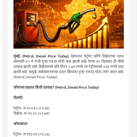
मुंबई: (Petrol, Diesel Price Today)
देशभरात पेट्रोल आणि डिझेलच्या दरात
सोमवारी २५ मे रोजी पुन्हा एकदा मोठी वाढ झाली आहे. गेल्या १० दिवसांत ही चौथी
दरवाढ झाली आहे. डिझेलमध्ये प्रति लिटर २.७१ रुपये तर पेट्रोलमध्ये २.६१ रुपये वाढ
झाली आहे. यामुळे सर्वसामान्यांच्या इंधन बिलावर पुन्हा एकदा मोठा ताण आला आहे.
(Petrol, Diesel Price Today)
कोणत्या शहरात किती दरवाढ? (Petrol, Diesel Price Today)
दिल्ली
पेट्रोल- रु १०२.१२ (+२.६१)
डिझेल- रु ९५.२० (+२.७१)
कोलकाता
पेट्रोल- रु ११३.५१ (+२.८७)