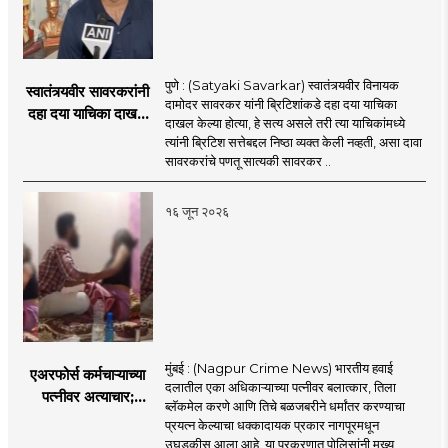
पुणे : (Satyaki Savarkar) स्वातंत्र्यवीर विनायक
स्वातंत्र्यवीर सावरकरांनी
दामोदर सावरकर यांनी ब्रिटिशांकडे दहा दया याचिका
दहा दया याचिका दाखल
दाखल केल्या होत्या, हे सत्य असले तरी त्या याचिकांमध्ये
केल्या, मात्र
त्यांनी ब्रिटिश सत्तेबद्दल निष्ठा व्यक्त केली नव्हती, असा दावा
ब्रिटिशांप्रति कधीही
सावरकरांचे पणतू सात्यकी सावरकर ..
निष्ठा व्यक्त केली नाही’!
पणतू सात्यकी सावरकर
१६ जून २०२६
यांनी न्यायालयात सादर
केला दावा
मुंबई : (Nagpur Crime News) भारतीय हवाई
एअरफोर्स कर्मचाऱ्याच्या
दलातील एका अधिकाऱ्याच्या पत्नीवर बलात्कार, तिला
पत्नीवर अत्याचार;
ब्लॅकमेल करणे आणि तिचे बळजबरीने धर्मांतर करण्याचा
नागपुरातील प्रकरणाने
प्रयत्न केल्याचा धक्कादायक प्रकार नागपूरमधून
उडवली खळबळ!
उघडकीस आला आहे. या प्रकरणात पोलिसांनी मुख्य