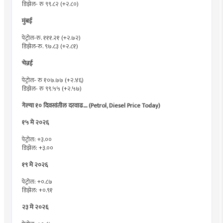
डिझेल- रु ९९.८२ (+२.८०)
मुंबई
पेट्रोल-रु. १११.२१ (+२.७२)
डिझेल-रु. ९७.८३ (+२.८१)
चेन्नई
पेट्रोल- रु १०७.७७ (+२.४६)
डिझेल- रु ९९.५५ (+२.५७)
गेल्या १० दिवसांतील दरवाढ.... (Petrol, Diesel Price Today)
१५ मे २०२६
पेट्रोल: +३.००
डिझेल: +३.००
१९ मे २०२६
पेट्रोल: +०.८७
डिझेल: +०.९१
२३ मे २०२६