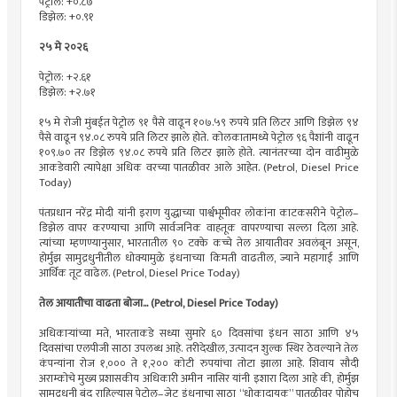
पेट्रोल: +०.८७
डिझेल: +०.९१
२५ मे २०२६
पेट्रोल: +२.६१
डिझेल: +२.७१
१५ मे रोजी मुंबईत पेट्रोल ९१ पैसे वाढून १०७.५९ रुपये प्रति लिटर आणि डिझेल ९४
पैसे वाढून ९४.०८ रुपये प्रति लिटर झाले होते. कोलकातामध्ये पेट्रोल ९६ पैशांनी वाढून
१०९.७० तर डिझेल ९४.०८ रुपये प्रति लिटर झाले होते. त्यानंतरच्या दोन वाढीमुळे
आकडेवारी त्यापेक्षा अधिक वरच्या पातळीवर आले आहेत. (Petrol, Diesel Price
Today)
पंतप्रधान नरेंद्र मोदी यांनी इराण युद्धाच्या पार्श्वभूमीवर लोकांना काटकसरीने पेट्रोल–
डिझेल वापर करण्याचा आणि सार्वजनिक वाहतूक वापरण्याचा सल्ला दिला आहे.
त्यांच्या म्हणण्यानुसार, भारतातील ९० टक्के कच्चे तेल आयातीवर अवलंबून असून,
होर्मुझ सामुद्रधुनीतील धोक्यामुळे इंधनाच्या किमती वाढतील, ज्याने महागाई आणि
आर्थिक तूट वाढेल. (Petrol, Diesel Price Today)
तेल आयातीचा वाढता बोजा... (Petrol, Diesel Price Today)
अधिकाऱ्यांच्या मते, भारताकडे सध्या सुमारे ६० दिवसांचा इंधन साठा आणि ४५
दिवसांचा एलपीजी साठा उपलब्ध आहे. तरीदेखील, उत्पादन शुल्क स्थिर ठेवल्याने तेल
कंपन्यांना रोज १,००० ते १,२०० कोटी रुपयांचा तोटा झाला आहे. शिवाय सौदी
अराम्कोचे मुख्य प्रशासकीय अधिकारी अमीन नासिर यांनी इशारा दिला आहे की, होर्मुझ
सामुद्रधुनी बंद राहिल्यास पेट्रोल–जेट इंधनाचा साठा “धोकादायक” पातळीवर पोहोचू