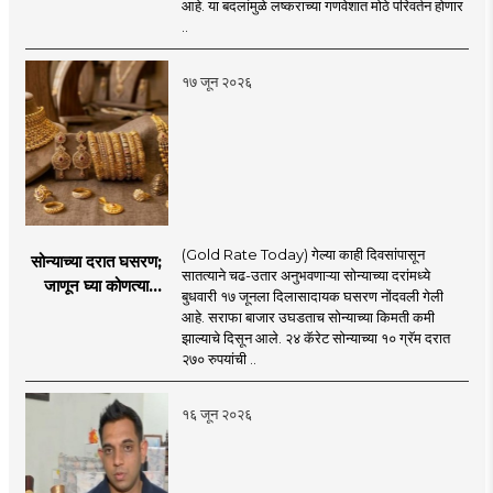
युनिफॉर्म २०२६’
आहे. या बदलांमुळे लष्कराच्या गणवेशात मोठे परिवर्तन होणार
नियमावली लागू
..
१७ जून २०२६
(Gold Rate Today) गेल्या काही दिवसांपासून
सोन्याच्या दरात घसरण;
सातत्याने चढ-उतार अनुभवणाऱ्या सोन्याच्या दरांमध्ये
जाणून घ्या कोणत्या
बुधवारी १७ जूनला दिलासादायक घसरण नोंदवली गेली
शहरात काय दर?
आहे. सराफा बाजार उघडताच सोन्याच्या किमती कमी
झाल्याचे दिसून आले. २४ कॅरेट सोन्याच्या १० ग्रॅम दरात
२७० रुपयांची ..
१६ जून २०२६