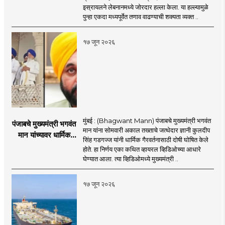
इस्रायलचा जोरदार
इस्रायलने लेबनानमध्ये जोरदार हल्ला केला. या हल्ल्यामुळे
हल्ला; चार जणांचा मृत्यू,
पुन्हा एकदा मध्यपूर्वेत तणाव वाढण्याची शक्यता व्यक्त ..
इराण-अमेरिकेत आरोप-
प्रत्यारोप
१७ जून २०२६
मुंबई : (Bhagwant Mann) पंजाबचे मुख्यमंत्री भगवंत
पंजाबचे मुख्यमंत्री भगवंत
मान यांना सोमवारी अकाल तख्ताचे जत्थेदार ज्ञानी कुलदीप
मान यांच्यावर धार्मिक
सिंह गडगज्ज यांनी धार्मिक गैरवर्तनासाठी दोषी घोषित केले
गैरवर्तनाचा ठपका!;अकाल
होते. हा निर्णय एका कथित व्हायरल व्हिडिओच्या आधारे
तख्ताच्या निर्णयाने मोठी
घेण्यात आला. त्या व्हिडिओमध्ये मुख्यमंत्री ..
खळबळ
१७ जून २०२६