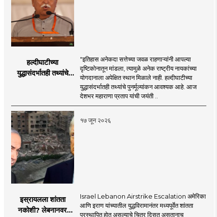
"इतिहास अनेकदा सत्तेच्या जवळ राहणाऱ्यांनी आपल्या
हल्दीघाटीच्या
दृष्टिकोनातून मांडला, त्यामुळे अनेक राष्ट्रीय नायकांच्या
युद्धासंदर्भातही तथ्यांचे
योगदानाला अपेक्षित स्थान मिळाले नाही. हल्दीघाटीच्या
पुनर्मूल्यांकन आवश्यक! :
युद्धासंदर्भातही तथ्यांचे पुनर्मूल्यांकन आवश्यक आहे. आज
सरसंघचालक डॉ.
देशभर महाराणा प्रताप यांची जयंती ..
मोहनजी भागवत
१७ जून २०२६
Israel Lebanon Airstrike Escalation अमेरिका
इस्रायलला शांतता
आणि इराण यांच्यातील युद्धविरामानंतर मध्यपूर्वेत शांतता
नकोशी? लेबनानवर
प्रस्थापित होत असल्याचे चित्र दिसत असतानाच