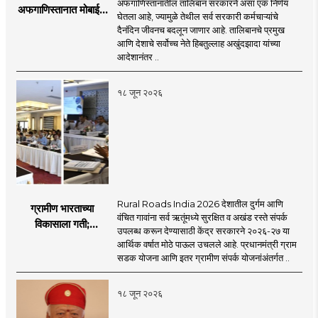
'smart' multimedia for the new era, and
determine a modern role and approach
अफगाणिस्तानातील तालिबान सरकारने असा एक निर्णय
अफगाणिस्तानात मोबाईल
journalism for a 'smart' Maharashtra will
घेतला आहे, ज्यामुळे तेथील सर्व सरकारी कर्मचाऱ्यांचे
that is compatible with culture,
बॅन
दैनंदिन जीवनच बदलून जाणार आहे. तालिबानचे प्रमुख
be the side of the game.
motionlessness and tradition.
आणि देशाचे सर्वोच्च नेते हिबतुल्लाह अखुंदझादा यांच्या
आदेशानंतर ..
१८ जून २०२६
Rural Roads India 2026 देशातील दुर्गम आणि
ग्रामीण भारताच्या
वंचित गावांना सर्व ऋतूंमध्ये सुरक्षित व अखंड रस्ते संपर्क
विकासाला गती;
उपलब्ध करून देण्यासाठी केंद्र सरकारने २०२६-२७ या
२०२६-२७ मध्ये २६
आर्थिक वर्षात मोठे पाऊल उचलले आहे. प्रधानमंत्री ग्राम
हजार किमी नव्या रस्त्यांचे
सडक योजना आणि इतर ग्रामीण संपर्क योजनांअंतर्गत ..
लक्ष्य!
१८ जून २०२६