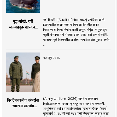
नवी दिल्ली : (Strait of Hormuz) अमेरिका आणि
युद्ध थांबले, तरी
इराणमधील करारानंतर पश्चिम आशियातील तणाव
जलवाहतुक पूर्वपदावर
निवळण्याची चिन्हे निर्माण झाली असून, होर्मुत्झ समुद्रधुनी
येण्यास होणार विलंब;
खुली होण्याचा मार्ग मोकळा झाला आहे. असे असले तरीही,
अडकलेल्या जहाजांना
या संघर्षामुळे विस्कळीत झालेला जागतिक तेल पुरवठा लगेच
कराराच्या शाश्वततेची
..
चिंता.
१७ जून २०२६
(Army Uniform 2026) भारतीय लष्कराने
ब्रिटिशकालीन परंपरांना
ब्रिटिशकालीन परंपरांपासून दूर जात भारतीय संस्कृती,
रामराम! भारतीय
आधुनिकता आणि व्यावहारिकतेला प्राधान्य देणारी ‘आर्मी
लष्कराची नवी ‘आर्मी
युनिफॉर्म २०२६’ ही नवी १७४ पानी नियमावली जाहीर केली