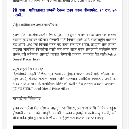
अतिरिक्त आर्थिक ताण निर्माण झाला आहे.(Petrol Diesel Price Hike)
हेही वाचा : पाकिस्तानात लष्करी ट्रेनला लक्ष्य करून बॉम्बस्फोट; २० ठार, ७०
जखमी...
पश्चिम आशियातील तणावाचा परिणाम
इराण-पश्चिम आशिया संघर्ष आणि होर्मुज सामुद्रधुनीतील तणावामुळे जागतिक कच्च्या
तेलाच्या पुरवठ्यावर परिणाम होण्याची भीती निर्माण झाली आहे. आंतरराष्ट्रीय बाजारात
तेल आणि LPG च्या किमती सतत चढ-उतार अनुभवत आहेत. सरकारी तेल कंपन्या
वाढत्या जागतिक किमतींचा काही भार स्वतः सहन करत असल्याचे सांगितले जात
असले, तरी भविष्यात आणखी दरवाढ होण्याची शक्यता नाकारता येत नाही.(Petrol
Diesel Price Hike)
प्रमुख शहरांतील LPG दर
दिल्लीमध्ये घरगुती सिलेंडर ९१३ रुपये तर मुंबईत ९१२.५ रुपये आहे. कोलकात्यात
९३९ रुपये, चेन्नईत ९२८.५ रुपये आणि पटण्यात सर्वाधिक १००२.५ रुपये दर
नोंदवण्यात आला आहे. कमर्शियल सिलेंडरचे दरही अनेक शहरांत ३ हजार रुपयांच्या
पुढे गेले आहेत.(Petrol Diesel Price Hike)
महागाईच्या चिंतेत वाढ
इंधन दरवाढीचा थेट परिणाम वाहतूक, भाजीपाला, अन्नधान्य आणि दैनंदिन वस्तूंवर
होण्याची शक्यता आहे. त्यामुळे आगामी काळात महागाई आणखी वाढू शकते, अशी
भीती अर्थतज्ज्ञांकडून व्यक्त केली जात आहे.(Petrol Diesel Price Hike)