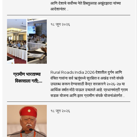
be the side of the game.
motionlessness and tradition.
आणि देशाचे सर्वोच्च नेते हिबतुल्लाह अखुंदझादा यांच्या
आदेशानंतर ..
१८ जून २०२६
Rural Roads India 2026 देशातील दुर्गम आणि
ग्रामीण भारताच्या
वंचित गावांना सर्व ऋतूंमध्ये सुरक्षित व अखंड रस्ते संपर्क
विकासाला गती;
उपलब्ध करून देण्यासाठी केंद्र सरकारने २०२६-२७ या
२०२६-२७ मध्ये २६
आर्थिक वर्षात मोठे पाऊल उचलले आहे. प्रधानमंत्री ग्राम
हजार किमी नव्या रस्त्यांचे
सडक योजना आणि इतर ग्रामीण संपर्क योजनांअंतर्गत ..
लक्ष्य!
१८ जून २०२६