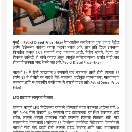
मुंबई : (Petrol Diesel Price Hike)
देशभरातील नागरिकांना पुन्हा एकदा पेट्रोल
आणि डिझेलच्या वाढत्या दरांचा फटका बसला आहे. आज प्रति लिटर इंधनाच्या
किमतीत तब्बल २.७१ रुपयांची वाढ करण्यात आली. विशेष म्हणजे, गेल्या दहा
दिवसांत झालेली ही चौथी दरवाढ असून त्यामुळे सर्वसामान्यांच्या खर्चात मोठी वाढ
होण्याची शक्यता व्यक्त केली जात आहे.(Petrol Diesel Price Hike)
याआधी १५ मे रोजी जवळपास ३ रुपयांची वाढ करण्यात आली होती. त्यानंतर १९
आणि २३ मे रोजीही दर वाढले होते. सततच्या वाढीमुळे वाहनचालक, मालवाहतूक
व्यवसाय आणि मध्यमवर्गीय नागरिकांमध्ये नाराजी वाढत आहे.(Petrol Diesel Price
Hike)
LPG ग्राहकांना तात्पुरता दिलासा
दरम्यान, घरगुती LPG सिलेंडरच्या दरांमध्ये कोणताही बदल करण्यात आलेला नाही. ७
मार्च २०२६ रोजी शेवटची ६० रुपयांची वाढ झाल्यानंतर दर स्थिर ठेवण्यात आले
आहेत. त्यामुळे घरगुती ग्राहकांना काही प्रमाणात दिलासा मिळाला आहे. मात्र,
व्यावसायिक वापरासाठी असलेल्या १९ किलोच्या कमर्शियल सिलेंडरच्या किमतींमध्ये
याआधी मोठी वाढ झाली होती. त्यामुळे हॉटेल, रेस्टॉरंट आणि खाद्य व्यवसायावर