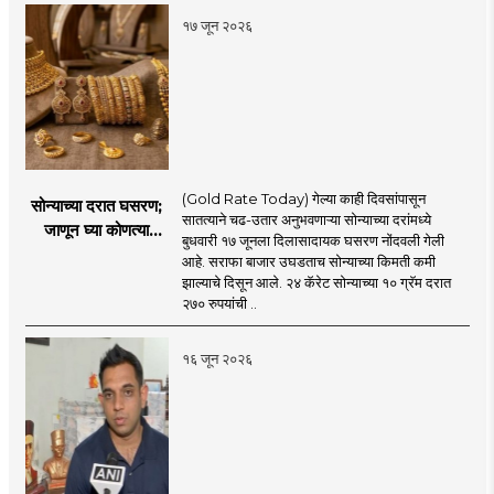
१७ जून २०२६
(Gold Rate Today) गेल्या काही दिवसांपासून
सोन्याच्या दरात घसरण;
सातत्याने चढ-उतार अनुभवणाऱ्या सोन्याच्या दरांमध्ये
जाणून घ्या कोणत्या
बुधवारी १७ जूनला दिलासादायक घसरण नोंदवली गेली
शहरात काय दर?
आहे. सराफा बाजार उघडताच सोन्याच्या किमती कमी
झाल्याचे दिसून आले. २४ कॅरेट सोन्याच्या १० ग्रॅम दरात
२७० रुपयांची ..
१६ जून २०२६