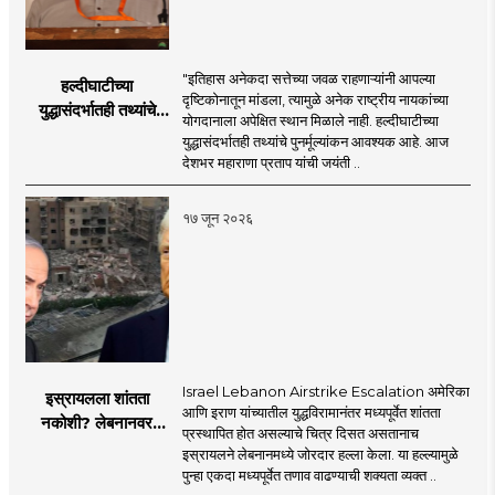
"इतिहास अनेकदा सत्तेच्या जवळ राहणाऱ्यांनी आपल्या
हल्दीघाटीच्या
दृष्टिकोनातून मांडला, त्यामुळे अनेक राष्ट्रीय नायकांच्या
युद्धासंदर्भातही तथ्यांचे
योगदानाला अपेक्षित स्थान मिळाले नाही. हल्दीघाटीच्या
पुनर्मूल्यांकन आवश्यक! :
युद्धासंदर्भातही तथ्यांचे पुनर्मूल्यांकन आवश्यक आहे. आज
सरसंघचालक डॉ.
देशभर महाराणा प्रताप यांची जयंती ..
मोहनजी भागवत
१७ जून २०२६
Israel Lebanon Airstrike Escalation अमेरिका
इस्रायलला शांतता
आणि इराण यांच्यातील युद्धविरामानंतर मध्यपूर्वेत शांतता
नकोशी? लेबनानवर
प्रस्थापित होत असल्याचे चित्र दिसत असतानाच
इस्रायलचा जोरदार
इस्रायलने लेबनानमध्ये जोरदार हल्ला केला. या हल्ल्यामुळे
हल्ला; चार जणांचा मृत्यू,
पुन्हा एकदा मध्यपूर्वेत तणाव वाढण्याची शक्यता व्यक्त ..