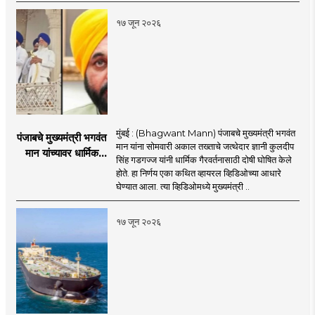
इराण-अमेरिकेत आरोप-
प्रत्यारोप
१७ जून २०२६
मुंबई : (Bhagwant Mann) पंजाबचे मुख्यमंत्री भगवंत
पंजाबचे मुख्यमंत्री भगवंत
मान यांना सोमवारी अकाल तख्ताचे जत्थेदार ज्ञानी कुलदीप
मान यांच्यावर धार्मिक
सिंह गडगज्ज यांनी धार्मिक गैरवर्तनासाठी दोषी घोषित केले
गैरवर्तनाचा ठपका!;अकाल
होते. हा निर्णय एका कथित व्हायरल व्हिडिओच्या आधारे
तख्ताच्या निर्णयाने मोठी
घेण्यात आला. त्या व्हिडिओमध्ये मुख्यमंत्री ..
खळबळ
१७ जून २०२६