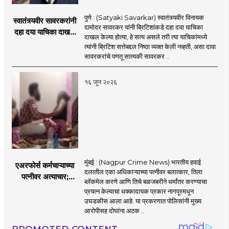
पुणे : (Satyaki Savarkar) स्वातंत्र्यवीर विनायक
स्वातंत्र्यवीर सावरकरांनी
दामोदर सावरकर यांनी ब्रिटिशांकडे दहा दया याचिका
दहा दया याचिका दाखल
दाखल केल्या होत्या, हे सत्य असले तरी त्या याचिकांमध्ये
केल्या, मात्र
त्यांनी ब्रिटिश सत्तेबद्दल निष्ठा व्यक्त केली नव्हती, असा दावा
ब्रिटिशांप्रति कधीही
सावरकरांचे पणतू सात्यकी सावरकर ..
निष्ठा व्यक्त केली नाही’!
पणतू सात्यकी सावरकर
१६ जून २०२६
यांनी न्यायालयात सादर
केला दावा
मुंबई : (Nagpur Crime News) भारतीय हवाई
एअरफोर्स कर्मचाऱ्याच्या
दलातील एका अधिकाऱ्याच्या पत्नीवर बलात्कार, तिला
पत्नीवर अत्याचार;
ब्लॅकमेल करणे आणि तिचे बळजबरीने धर्मांतर करण्याचा
नागपुरातील प्रकरणाने
प्रयत्न केल्याचा धक्कादायक प्रकार नागपूरमधून
उडवली खळबळ!
उघडकीस आला आहे. या प्रकरणात पोलिसांनी मुख्य
आरोपीसह दोघांना अटक ..