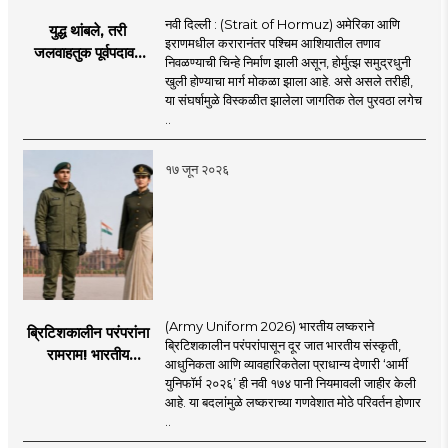
नवी दिल्ली : (Strait of Hormuz) अमेरिका आणि
युद्ध थांबले, तरी
इराणमधील करारानंतर पश्चिम आशियातील तणाव
जलवाहतुक पूर्वपदावर
निवळण्याची चिन्हे निर्माण झाली असून, होर्मुत्झ समुद्रधुनी
येण्यास होणार विलंब;
खुली होण्याचा मार्ग मोकळा झाला आहे. असे असले तरीही,
अडकलेल्या जहाजांना
या संघर्षामुळे विस्कळीत झालेला जागतिक तेल पुरवठा लगेच
कराराच्या शाश्वततेची
..
चिंता.
१७ जून २०२६
(Army Uniform 2026) भारतीय लष्कराने
ब्रिटिशकालीन परंपरांना
ब्रिटिशकालीन परंपरांपासून दूर जात भारतीय संस्कृती,
रामराम! भारतीय
आधुनिकता आणि व्यावहारिकतेला प्राधान्य देणारी ‘आर्मी
लष्कराची नवी ‘आर्मी
युनिफॉर्म २०२६’ ही नवी १७४ पानी नियमावली जाहीर केली
युनिफॉर्म २०२६’
आहे. या बदलांमुळे लष्कराच्या गणवेशात मोठे परिवर्तन होणार
नियमावली लागू
..