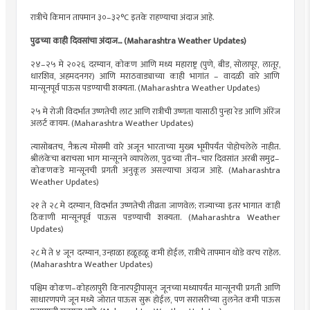
रात्रीचे किमान तापमान ३०–३२°C इतके राहण्याचा अंदाज आहे.
पुढच्या काही दिवसांचा अंदाज... (Maharashtra Weather Updates)
२४–२५ मे २०२६ दरम्यान, कोकण आणि मध्य महाराष्ट्र (पुणे, बीड, सोलापूर, लातूर,
धारशिव, अहमदनगर) आणि मराठवाड्याच्या काही भागांत – वादळी वारे आणि
मान्सूनपूर्व पाऊस पडण्याची शक्यता. (Maharashtra Weather Updates)
२५ मे रोजी विदर्भात उष्णतेची लाट आणि रात्रीची उष्णता यासाठी पुन्हा रेड आणि ऑरेंज
अलर्ट कायम. (Maharashtra Weather Updates)
त्यासोबतच, नैऋत्य मोसमी वारे अजून भारताच्या मुख्य भूमीपर्यंत पोहोचलेले नाहीत.
श्रीलंकेचा बराचसा भाग मान्सूनने व्यापलेला, पुढच्या तीन–चार दिवसांत अरबी समुद्र–
कोकणकडे मान्सूनची प्रगती अनुकूल असल्याचा अंदाज आहे. (Maharashtra
Weather Updates)
२१ ते २८ मे दरम्यान, विदर्भात उष्णतेची तीव्रता जाणवेल; राज्याच्या इतर भागात काही
ठिकाणी मान्सूनपूर्व पाऊस पडण्याची शक्यता. (Maharashtra Weather
Updates)
२८ मे ते ४ जून दरम्यान, उन्हाळा हळूहळू कमी होईल, रात्रीचे तापमान थोडे वरच राहेल.
(Maharashtra Weather Updates)
पश्चिम कोकण–कोहलापुरी किनारपट्टीपासून जूनच्या मध्यापर्यंत मान्सूनची प्रगती आणि
साधारणपणे जून मध्ये जोरात पाऊस सुरू होईल, पण सरासरीच्या तुलनेत कमी पाऊस