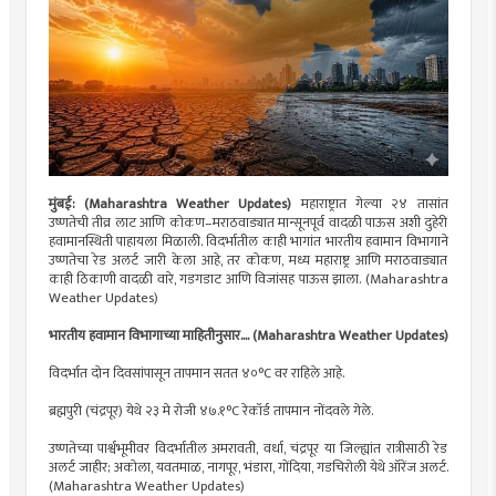
मुंबई: (Maharashtra Weather Updates)
महाराष्ट्रात गेल्या २४ तासांत
उष्णतेची तीव्र लाट आणि कोकण–मराठवाड्यात मान्सूनपूर्व वादळी पाऊस अशी दुहेरी
हवामानस्थिती पाहायला मिळाली. विदर्भातील काही भागांत भारतीय हवामान विभागाने
उष्णतेचा रेड अलर्ट जारी केला आहे, तर कोकण, मध्य महाराष्ट्र आणि मराठवाड्यात
काही ठिकाणी वादळी वारे, गडगडाट आणि विजांसह पाऊस झाला. (Maharashtra
Weather Updates)
भारतीय हवामान विभागाच्या माहितीनुसार.... (Maharashtra Weather Updates)
विदर्भात दोन दिवसांपासून तापमान सतत ४०°C वर राहिले आहे.
ब्रह्मपुरी (चंद्रपूर) येथे २३ मे रोजी ४७.१°C रेकॉर्ड तापमान नोंदवले गेले.
उष्णतेच्या पार्श्वभूमीवर विदर्भातील अमरावती, वर्धा, चंद्रपूर या जिल्ह्यांत रात्रीसाठी रेड
अलर्ट जाहीर; अकोला, यवतमाळ, नागपूर, भंडारा, गोंदिया, गडचिरोली येथे ऑरेंज अलर्ट.
(Maharashtra Weather Updates)