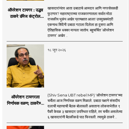
खासदारांनंतर आता उबाठाचे आमदार आणि नगरसेवकही
ऑपरेशन टायगर : उद्धव
फुटणार? महाराष्ट्राच्या राजकारणातला सर्वात मोठा
ठाकरे डॅमेज कंट्रोल
राजकीय भूकंप अखेर प्रत्यक्षात आला! उपमुख्यमंत्री
करण्यात सपशेल अपयशी!
एकनाथ शिंदेंनी उबाठा गटाला दिलेला हा दुसरा आणि
सहा खासदारांनंतर
ऐतिहासिक धक्का मानला जातोय. बहुचर्चित ‘ऑपरेशन
आमदारांसह नगरसेवकही
टायगर’ अखेर ..
शिंदेंकडे जाण्याच्या चर्चा
सुरू
१८ जून २०२६
(Shiv Sena UBT rebel MP) 'ऑपरेशन टायगर'च्या
ऑपरेशन टायगरला
चर्चेला आज निर्णायक वळण मिळाले. उबाठा पक्षाने संसदीय
निर्णायक वळण; ठाकरेंच्या
दलाची महत्त्वाची बैठक बोलावली असताना लोकसभेतील ९
बैठकीला ६ खासदार
पैकी केवळ ३ खासदार उपस्थित राहिले, तर चर्चेत असलेल्या
गैरहजर, थेट शिंदे सेनेत
६ खासदारांनी बैठकीकडे पाठ फिरवली. त्यामुळे ठाकरे ..
विलीन होण्याचा प्रस्ताव?