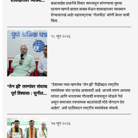
शाकाहारावर व्याख्यान
बाळासाहेब ठाकरेंचे विचार समजावून सांगण्याचा तुमचा
देण्यासारखा राऊत यांचा
प्रयत्न म्हणजे हातात कबाब घेऊन शाकाहारावर व्याख्यान
प्रयत्न - नवनाथ बन
देण्यासारखं आहे! महाराष्ट्राचा ‘गोलपीठा’ कोणी केला याची
चिंता ..
१८ जून २०२६
"देशाच्या नव्या म्हणजेच 'जेन झी' पिढीबद्दल राष्ट्रीय
'जेन झी' तरुणांवर संघाचा
स्वयंसेवक संघ प्रचंड आशावादी आहे. आजचे तरुण आपल्या
पूर्ण विश्वास! : सुनील
परंपरा आणि भारताच्या गौरवाशी मनापासून जोडले गेले
आंबेकर
असून समाजात रचनात्मक बदलांसाठी मोठे योगदान देत
आहेत", असे प्रतिपादन राष्ट्रीय स्वयंसेवक संघाचे ..
१७ जून २०२६