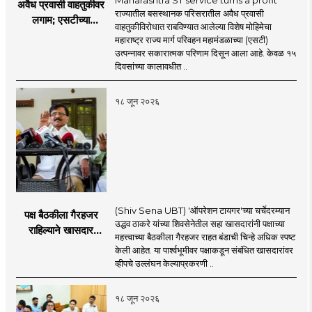
Maharashtra ST service turns a profit
अवैध प्रवासी वाहतुकीवर
राज्यातील बसस्थानक परिसरातील अवैध प्रवासी
लगाम; एसटीच्या
वाहतुकीविरोधात राबविण्यात आलेल्या विशेष मोहिमेचा
उत्पन्नात १५ दिवसांत
महाराष्ट्र राज्य मार्ग परिवहन महामंडळाच्या (एसटी)
४३.८३ कोटींची वाढ!
उत्पन्नावर सकारात्मक परिणाम दिसून आला आहे. केवळ १५
दिवसांच्या कालावधीत ..
१८ जून २०२६
(Shiv Sena UBT) 'ऑपरेशन टायगर'च्या चर्चेदरम्यान
पक्ष बैठकीला गैरहजर
उद्धव ठाकरे यांच्या शिवसेनेतील सहा खासदारांनी पक्षाच्या
राहिल्याने खासदार
महत्त्वाच्या बैठकीला गैरहजर राहत बंडाची चिन्हे अधिक स्पष्ट
अपात्र ठरू शकतात का?
केली आहेत. या पार्श्वभूमीवर पक्षाकडून संबंधित खासदारांवर
व्हीप आणि कायदा नेमकं
व्हीपचे उल्लंघन केल्याप्रकरणी ..
काय सांगतो?
१८ जून २०२६