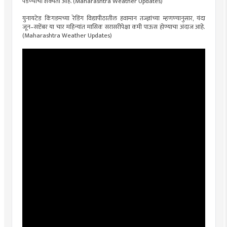
पडण्याची शक्यता आहे. (Maharashtra Weather Updates)
युनायटेड किंगडमच्या रेडिंग विद्यापीठातील हवामान तज्ज्ञांच्या म्हणण्यानुसार, यंदा
जून–सप्टेंबर या चार महिन्यांत मासिक सरासरीपेक्षा कमी पाऊस होण्याचा अंदाज आहे.
(Maharashtra Weather Updates)