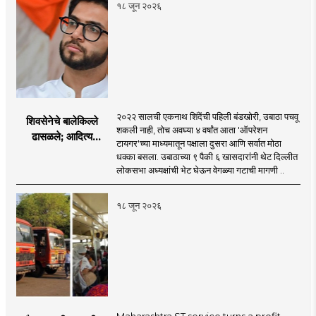
१८ जून २०२६
२०२२ सालची एकनाथ शिंदेंची पहिली बंडखोरी, उबाठा पचवू
शिवसेनेचे बालेकिल्ले
शकली नाही, तोच अवघ्या ४ वर्षांत आता 'ऑपरेशन
ढासळले; आदित्य
टायगर'च्या माध्यमातून पक्षाला दुसरा आणि सर्वात मोठा
ठाकरेंच्या नेतृत्वावरच
धक्का बसला. उबाठाच्या ९ पैकी ६ खासदारांनी थेट दिल्लीत
प्रश्नचिन्ह? ठाकरे ब्रँड
लोकसभा अध्यक्षांची भेट घेऊन वेगळ्या गटाची मागणी ..
नेमका कुठे चुकला?
१८ जून २०२६