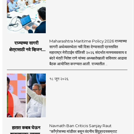
Maharashtra Maritime Policy 2026 राज्याच्या
राज्याच्या सागरी
सागरी अर्थव्यवस्थेला नवी दिशा देण्यासाठी प्रस्तावित
क्षेत्रासाठी नवे व्हिजन;
महाराष्ट्र मेरीटाईम पॉलिसी २०२६ संदर्भात मत्स्यव्यवसाय व
'महाराष्ट्र मेरीटाईम
बंदरे मंत्री नितेश राणे यांच्या अध्यक्षतेखाली सविस्तर आढावा
पॉलिसी २०२६'चा
बैठक आयोजित करण्यात आली. राज्यातील ..
प्रस्ताव
१८ जून २०२६
Navnath Ban Criticis Sanjay Raut
हातात कबाब घेऊन
"काँग्रेसच्या मांडीवर बसून वंदनीय हिंदुह्रदयसम्राट